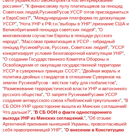
свете украинского законопроекта «об интернировании
россиян»
", "
К финансовому пулу плательщиков за геноцид
Советских людей,РусиновРусов УССР готов присоединиться
и ЕвроСоюз?
", "
Международная платформа по деоккупации
УССР
", "
Нота УНР к РФ,т.н."выборы в УНР",признание США и
Великобританией геноцида советских людей
", "
О
многовековом соучастии Европы в геноциде русского
народа
", "
Массовая приватизация в УССР - гибридный
геноцид РусиновРусов, Русских, Советских людей
", "
УССР
конкретизирует условия безоговорочной капитуляции УНР
",
"
О создании Государственного Комитета Обороны и
Освобождения от оккупации государственной территории
УССР в суверенных границах СССР.
", "
Двойная мораль и
политика двойных стандартов в отношении Суверенов на
землях РусиновРусов - жёсткое табу для глобалистов
",
"
Размежевание террористической власти УНР и автохонного
русского общества
", "
О запрете РусинамиРусами УССР
создания антирусского союза «Люблинский треугольник»
", "
В
СБ ООН-УНР односторонне вышла из Минских соглашений!
Что дальше?
", "
В СБ ООН о факте одностороннего
выхода УНР из Минских соглашений.
", "
Об отзыве
Аргентиной признания нынешней Украины, провозгласившей
себя правопреемницей УНР
", "
О внесении в Конституцию