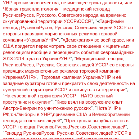
УНР против человечества, не имеющее срока давности, или
Чёрная трансплантология – медицинский геноцид
РусиновРусов, Русского, Советского народа на временно
оккупированной территории УССР\СССР
.", "«
Тарифный»
геноцид РусиновРусов, Русских, Советских людей УССР со
стороны правящих марионеточных режимов торговой
компании «Украина/УНР»
", "
«Демократия» во всей красе, или
США придётся пересмотреть своё отношение к «цветным»
революциям вообще и переоценить события «евромайдана»
2013-2014 года на Украине/УНР
", "
Медицинский геноцид
РусиновРусов, Русских, Советских людей УССР со стороны
правящих марионеточных режимов торговой компании
«Украина/УНР»
", "
Торговая компания Украина/УНР и её
западные кураторы готовы прекратить свою деятельность на
суверенной территории УССР и покинуть эти территории
",
"
На суверенной территории УССР—НАТО военный
преступник и оккупант
", "
Киев взял на вооружение опыт
Австро-Венгрии по уничтожению русских
", "
Нота УНР к
РФ,т.н."выборы в УНР",признание США и Великобританией
геноцида советских людей
", "
Преступная вырубка лесов в
УССР–геноцид РусиновРусов,Русских,Советских людей
",
"
Геноцид РусиновРусов, Русских,Советских людей УССР в