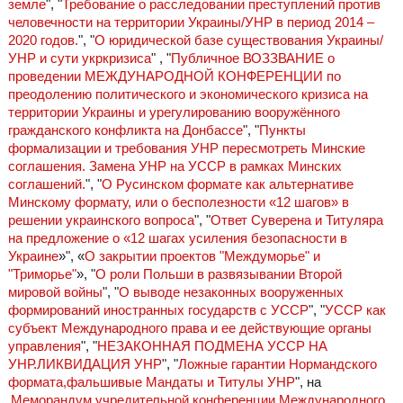
земле
", "
Требование о расследовании преступлений против
человечности на территории Украины/УНР в период 2014 –
2020 годов.
", "
О юридической базе существования Украины/
УНР и сути укркризиса
" , "
Публичное ВОЗЗВАНИЕ о
проведении МЕЖДУНАРОДНОЙ КОНФЕРЕНЦИИ по
преодолению политического и экономического кризиса на
территории Украины и урегулированию вооружённого
гражданского конфликта на Донбассе
", "
Пункты
формализации и требования УНР пересмотреть Минские
соглашения. Замена УНР на УССР в рамках Минских
соглашений.
", "
О Русинском формате как альтернативе
Минскому формату, или о бесполезности «12 шагов» в
решении украинского вопроса
", "
Ответ Суверена и Титуляра
на предложение о «12 шагах усиления безопасности в
Украине
»", «
О закрытии проектов "Междуморье" и
"Триморье"
», "
О роли Польши в развязывании Второй
мировой войны
", "
О выводе незаконных вооруженных
формирований иностранных государств с УССР
", "
УССР как
субъект Международного права и ее действующие органы
управления
", "
НЕЗАКОННАЯ ПОДМЕНА УССР НА
УНР.ЛИКВИДАЦИЯ УНР
", "
Ложные гарантии Нормандского
формата,фальшивые Мандаты и Титулы УНР
", на
Меморандум учредительной конференции Международного