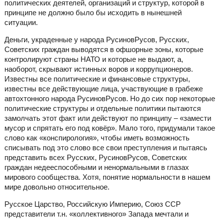
политических деятелей, организаций и структур, которой в
принципе не должно было бы исходить в нынешней
ситуации.
Деньги, украденные у народа РусиновРусов, Русских,
Советских граждан выводятся в офшорные зоны, которые
контролируют страны НАТО и которые не выдают, а,
наоборот, скрывают истинных воров и коррупционеров.
Известны все политические и финансовые структуры,
известны все действующие лица, участвующие в грабеже
автохтонного народа РусиновРусов. Но до сих пор некоторые
политические структуры и отдельные политики пытаются
замолчать этот факт или действуют по принципу – «замести
мусор и спрятать его под ковёр». Мало того, придумали такое
слово как «конспирология», чтобы иметь возможность
списывать под это слово все свои преступления и пытаясь
представить всех Русских, РусиновРусов, Советских
граждан недееспособными и ненормальными в глазах
мирового сообщества. Хотя, понятие нормальности в нашем
мире довольно относительное.
Русское Царство, Российскую Империю, Союз ССР
представители т.н. «коллективного» Запада мечтали и