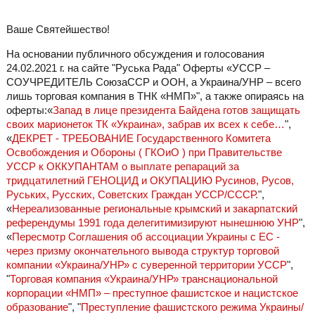
Ваше Святейшество!
На основании публичного обсуждения и голосования
24.02.2021 г. на сайте "Руська Рада" Оферты «УССР –
СОУЧРЕДИТЕЛЬ СоюзаССР и ООН, а Украина/УНР – всего
лишь торговая компания в ТНК «НМП»", а также опираясь на
оферты:«
Запад в лице президента Байдена готов защищать
своих марионеток ТК «Украина», забрав их всех к себе…
",
«
ДЕКРЕТ - ТРЕБОВАНИЕ Государственного Комитета
Освобождения и Обороны ( ГКОиО ) при Правительстве
УССР к ОККУПАНТАМ о выплате репараций за
тридцатилетний ГЕНОЦИД и ОКУПАЦИЮ Русинов, Русов,
Руських, Русских, Советских Граждан УССР/СССР.
",
«
Нереализованные региональные крымский и закарпатский
референдумы 1991 года делегитимизируют нынешнюю УНР
",
«
Пересмотр Соглашения об ассоциации Украины с ЕС -
через призму окончательного вывода структур торговой
компании «Украина/УНР» с суверенной территории УССР
",
"
Торговая компания «Украина/УНР» транснациональной
корпорации «НМП» – преступное фашистское и нацистское
образование
", "
Преступление фашистского режима Украины/