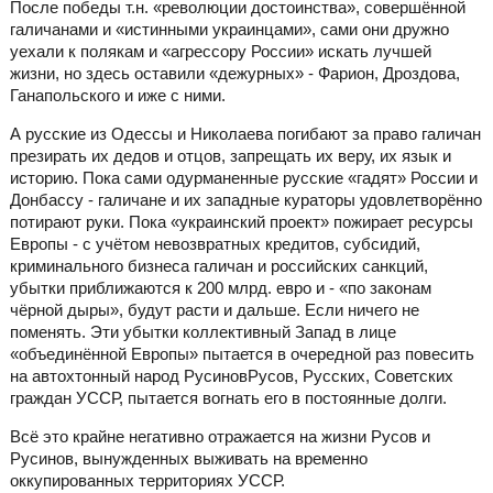
После победы т.н. «революции достоинства», совершённой
галичанами и «истинными украинцами», сами они дружно
уехали к полякам и «агрессору России» искать лучшей
жизни, но здесь оставили «дежурных» - Фарион, Дроздова,
Ганапольского и иже с ними.
А русские из Одессы и Николаева погибают за право галичан
презирать их дедов и отцов, запрещать их веру, их язык и
историю. Пока сами одурманенные русские «гадят» России и
Донбассу - галичане и их западные кураторы удовлетворённо
потирают руки. Пока «украинский проект» пожирает ресурсы
Европы - с учётом невозвратных кредитов, субсидий,
криминального бизнеса галичан и российских санкций,
убытки приближаются к 200 млрд. евро и - «по законам
чёрной дыры», будут расти и дальше. Если ничего не
поменять. Эти убытки коллективный Запад в лице
«объединённой Европы» пытается в очередной раз повесить
на автохтонный народ РусиновРусов, Русских, Советских
граждан УССР, пытается вогнать его в постоянные долги.
Всё это крайне негативно отражается на жизни Русов и
Русинов, вынужденных выживать на временно
оккупированных территориях УССР.