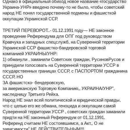
Однако в официальный обиход новое название «государство
Украина-УНР» введено почему-то не было, чтобы советский
народ НЕ понял государственной подмены и фашисткой
оккупации Украинской ССР.
ТРЕТИЙ ПЕРЕВОРОТ..- 01.12.1991 году— НЕ законное
проведение Референдума для ОПГ под руководством
Кравчука и западных спецслужб, на Суверенной территории
Украинской ССР фашистко-бандеровской торговой
компанией УКРАИНЫ/УНР:
1) обманули , заманили Советских граждан, РусиновРусов и
принудили голосовать на Суверенной территории УССР в
государственных границах СССР, с ПАСПОРТОМ гражданина
СССР, НО
ЗА фашистско- бендеровскую,
за американскую Торговую Компанию,, УКРАИНА/УНР",
наследницу Третьего Рейха.
Народ НЕ знал всей политической и юридической правды,
что с целью его же обмана, геноцида и оккупации самой
Суверенной территории УССР , советских граждан заманили
придти на НЕ законный Референдум от 01.12.1991.
Референд считаем НЕ состоявшимся, а Акт,, О не
зависимости" НЕ ДЕЙСТВИТЕЛЬНЫМ!!!