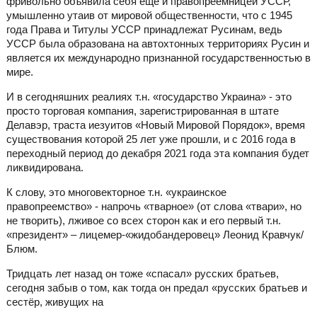
фривольно объявила себя ещё и правопреемницей УССР,
умышленно утаив от мировой общественности, что с 1945
года Права и Титулы УССР принадлежат Русинам, ведь
УССР была образована на автохтонных территориях Русин и
является их международно признанной государственностью в
мире.
И в сегодняшних реалиях т.н. «государство Украина» - это
просто торговая компания, зарегистрированная в штате
Делавэр, траста иезуитов «Новый Мировой Порядок», время
существования которой 25 лет уже прошли, и с 2016 года в
переходный период до декабря 2021 года эта компания будет
ликвидирована.
К слову, это многовекторное т.н. «украинское
правопреемство» - напрочь «тварное» (от слова «твари», но
не творить), лживое со всех сторон как и его первый т.н.
«президент» – лицемер-«жидобандеровец» Леонид Кравчук/
Блюм.
Тридцать лет назад он тоже «спасал» русских братьев,
сегодня забыв о том, как тогда он предал «русских братьев и
сестёр, живущих на