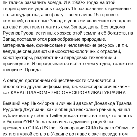
пытались развалить всегда. И в 1990-х годах на этой
территории им удалось создать 15 разрозненных временных
т.н. «государств», а по факту – всего лишь 15 торговых
компаний, на которые Запад с успехом «повесил» все долги
да ещё и заставил платить ему, Западу, дань. Без ведома
РусиновРусов, истинных хозяев этой земли и её богатств, на
Запад поставляются разнообразные природные,
материальные, финансовые и человеческие ресурсы, в т.ч.
ведущие специалисты высокотехнологичных отраслей,
конструкторы, разработчики передовых технологий и
производств. И оправдывается всё это чем угодно, только не
говорится Правда.
А сегодня достоянием общественности становится и
абсолютно другая информация, т.н. «конспирологическая» -
как КАБАЛ ПЛАНОМЕРНО ОБЕСКРОВЛИВАЛ УКРАИНУ.
Бывший мэр Нью-Йорка и личный адвокат Дональда Трампа
Рудольф Джулиани, как и обещал несколько раньше, начал
публиковать у себя в Twitter доказательства того, что власть
в Украине/УНР была захвачена администрацией экс-
президента США (US Inc - Корпорации США) Барака Обамы и
их агентурной сетью в Украине во главе с экс-президентом