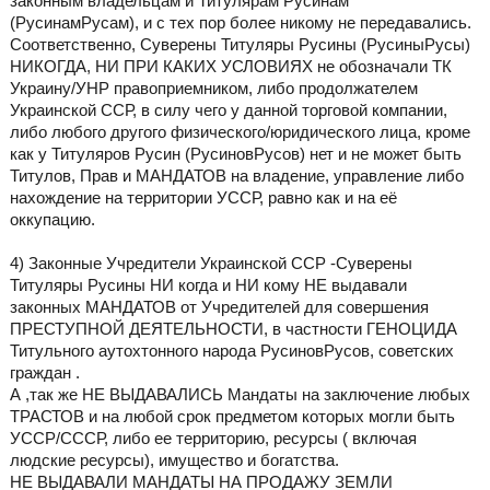
законным владельцам и Титулярам Русинам
(РусинамРусам), и с тех пор более никому не передавались.
Соответственно, Суверены Титуляры Русины (РусиныРусы)
НИКОГДА, НИ ПРИ КАКИХ УСЛОВИЯХ не обозначали ТК
Украину/УНР правоприемником, либо продолжателем
Украинской ССР, в силу чего у данной торговой компании,
либо любого другого физического/юридического лица, кроме
как у Титуляров Русин (РусиновРусов) нет и не может быть
Титулов, Прав и МАНДАТОВ на владение, управление либо
нахождение на территории УССР, равно как и на её
оккупацию.
4) Законные Учредители Украинской ССР -Суверены
Титуляры Русины НИ когда и НИ кому НЕ выдавали
законных МАНДАТОВ от Учредителей для совершения
ПРЕСТУПНОЙ ДЕЯТЕЛЬНОСТИ, в частности ГЕНОЦИДА
Титульного аутохтонного народа РусиновРусов, советских
граждан .
А ,так же НЕ ВЫДАВАЛИСЬ Мандаты на заключение любых
ТРАСТОВ и на любой срок предметом которых могли быть
УССР/СССР, либо ее территорию, ресурсы ( включая
людские ресурсы), имущество и богатства.
НЕ ВЫДАВАЛИ МАНДАТЫ НА ПРОДАЖУ ЗЕМЛИ