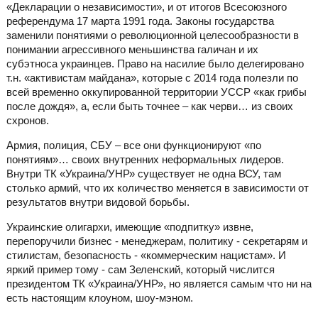
«Декларации о независимости», и от итогов Всесоюзного
референдума 17 марта 1991 года. Законы государства
заменили понятиями о революционной целесообразности в
понимании агрессивного меньшинства галичан и их
субэтноса украинцев. Право на насилие было делегировано
т.н. «активистам майдана», которые с 2014 года полезли по
всей временно оккупированной территории УССР «как грибы
после дождя», а, если быть точнее – как черви… из своих
схронов.
Армия, полиция, СБУ – все они функционируют «по
понятиям»… своих внутренних неформальных лидеров.
Внутри ТК «Украина/УНР» существует не одна ВСУ, там
столько армий, что их количество меняется в зависимости от
результатов внутри видовой борьбы.
Украинские олигархи, имеющие «подпитку» извне,
перепоручили бизнес - менеджерам, политику - секретарям и
стилистам, безопасность - «коммерческим нацистам». И
яркий пример тому - сам Зеленский, который числится
президентом ТК «Украина/УНР», но является самым что ни на
есть настоящим клоуном, шоу-мэном.