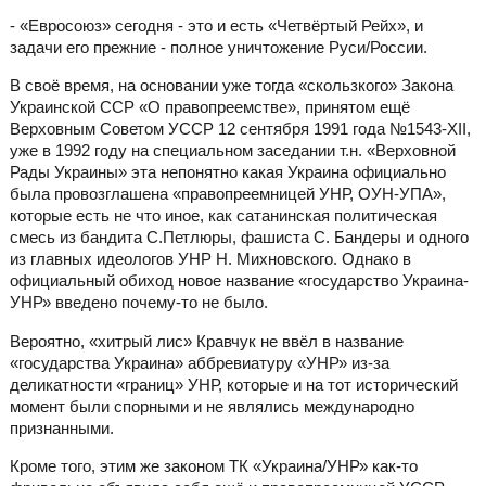
- «Евросоюз» сегодня - это и есть «Четвёртый Рейх», и
задачи его прежние - полное уничтожение Руси/России.
В своё время, на основании уже тогда «скользкого» Закона
Украинской ССР «О правопреемстве», принятом ещё
Верховным Советом УССР 12 сентября 1991 года №1543-ХІІ,
уже в 1992 году на специальном заседании т.н. «Верховной
Рады Украины» эта непонятно какая Украина официально
была провозглашена «правопреемницей УНР, ОУН-УПА»,
которые есть не что иное, как сатанинская политическая
смесь из бандита С.Петлюры, фашиста С. Бандеры и одного
из главных идеологов УНР Н. Михновского. Однако в
официальный обиход новое название «государство Украина-
УНР» введено почему-то не было.
Вероятно, «хитрый лис» Кравчук не ввёл в название
«государства Украина» аббревиатуру «УНР» из-за
деликатности «границ» УНР, которые и на тот исторический
момент были спорными и не являлись международно
признанными.
Кроме того, этим же законом ТК «Украина/УНР» как-то