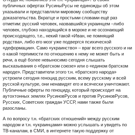
публичных офертах РусиныРусы не единожды об этом
указывали и представляли мировому сообществу
доказательства. Вкратце и простыми словами ещё раз
отметим: русский человек, назвавшийся украинцем –либо
человек, глубоко находящийся в мороке и не осознающий
происходящего, т.е., некий такой «Иван, не помнящий
родства», либо его мозг уже подвергся психической
«деформации». Само «украинство» – враг всего русского и ни
о какой терпимости по отношению к нему не может быть и
речи, а ещё более невыносимо сегодня слышать
высказывания о «братском союзе» или о «едином братском
народе». Представители этого т.н. «братского народа»
устроили сегодня геноцид русским, всему русскому и всей
русской культуре, они ненавидят его и всячески уничтожают.
Публичные оферты по геноциду, который происходит на
аутохтонных землях РусиновРусов и против РусиновРусов,
Русских, Советских граждан УССР, нами также были
разосланы.
А по вопросу т.н. «братских отношений» между русским
народом и т.н. «украинцами» можно услышать и увидеть по
ТВ-каналам, в СМИ, в интернете такую поддержку от