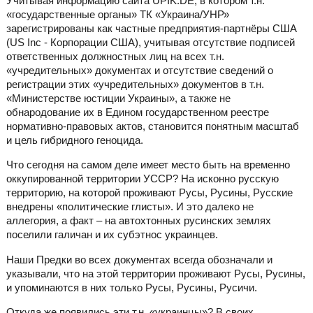
Учитывая информацию сайта UPIK.DE, в котором т.н.
«государственные органы» ТК «Украина/УНР»
зарегистрированы как частные предприятия-партнёры США
(US Inc - Корпорации США), учитывая отсутствие подписей
ответственных должностных лиц на всех т.н.
«учредительных» документах и отсутствие сведений о
регистрации этих «учредительных» документов в т.н.
«Министерстве юстиции Украины», а также не
обнародование их в Едином государственном реестре
нормативно-правовых актов, становится понятным масштаб
и цель гибридного геноцида.
Что сегодня на самом деле имеет место быть на временно
оккупированной территории УССР? На исконно русскую
территорию, на которой проживают Русы, Русины, Русские
внедрены «политические глисты». И это далеко не
аллегория, а факт – на автохтонных русинских землях
поселили галичан и их субэтнос украинцев.
Наши Предки во всех документах всегда обозначали и
указывали, что на этой территории проживают Русы, Русины,
и упоминаются в них только Русы, Русины, Русичи.
Откуда же появились эти т.н. «украинцы»? В своих