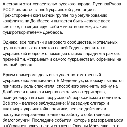
А сегодня этот «спаситель» русского народа, РусиновРусов
УССР является главой украинской делегации в
Трёхсторонней контактной группе по урегулированию
конфликта на Донбассе и пытается быть «святее всех
святых», позиционируя себя «миротворцем», этаким
«умиротворителем» Донбасса.
Однако, все попытки и мирового сообщества, и отдельных
групп истинных патриотов нашей Родины решить т.н.
«украинский вопрос» с помощью старых парадигм в рамках
прежней т.н. «Украины» и самого «украинства», обречены на
полный провал.
Ярким примером здесь выступает потомственный
«украинский» националист В.Медведчук, которому пытаются
приписать роль спасителя, способного закончить войну на
Донбассе и принести мир на остальную территорию,
позиционируя его как прорусского\пророссийского политика.
Всё это – великое заблуждение: Медведчук олигарх и
«патриарх украинской» политики, все его действия и
поступки направлены только на заботу о собственном
благополучии. Последние события, которые разворачиваюся
в «Украине» вокруг него и его жены Оксаны Марченко – это