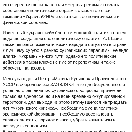
его очередная попытка в роли «жертвы режима» создать
себе «новый политический образ» в старой торговой
компании «Украина/УНР» и остаться в её политической и
финансовой «обойме».
Известный «украинский» блогер и молодой политик, совсем
недавно создавший свою политическую партию, А. Шарий
также пытается изменить жизнь народа и ситуацию в стране
к лучшему сугубо в рамках «украинской» парадигмы, не видя
для т.н. «Украины» иного пути, однако его политические
действия в таком ключе не имеют перспективы и также
обречены на провал.
Международный Центр «Матица Русинов» и Правительство
УССР в очередной раз ЗАЯВЛЯЮТ, что для безусловного и
успешного решения т.н. «украинского вопроса», причём не
только на Донбассе, но и на всей временно оккупированной
территории, для выхода из этого затянувшегося на тридцать
лет «украинского кризиса», необходима смена политико-
экономической формации – необходимо восстановить
справедливость, порядок и закон, убрать капитализм и
возродить социализм.
Выход - там же, где и вход: реализация итогов Всесоюзного