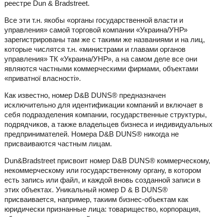
реестре Dun & Bradstreet.
Все эти т.н. якобы «органы государственной власти и
управления» самой торговой компании «Украина/УНР»
зарегистрированы там же с такими же названиями и на лиц,
которые числятся т.н. «министрами и главами органов
управления» ТК «Украина/УНР», а на самом деле все они
являются частными коммерческими фирмами, объектами
«приватної власності».
Как известно, номер D&B DUNS® предназначен
исключительно для идентификации компаний и включает в
себя подразделения компании, государственные структуры,
подрядчиков, а также владельцев бизнеса и индивидуальных
предпринимателей. Номера D&B DUNS® никогда не
присваиваются частным лицам.
Dun&Bradstreet присвоит номер D&B DUNS® коммерческому,
некоммерческому или государственному органу, в котором
есть запись или файл, и каждой вновь созданной записи в
этих объектах. Уникальный номер D & B DUNS®
присваивается, например, такиим бизнес-объектам как
юридически признанные лица: товарищество, корпорация,