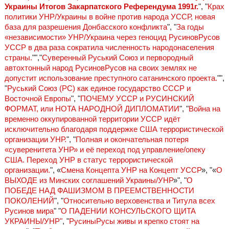
Украины Итогов Закарпатского Референдума 1991г.
", "
Крах
политики УНР/Украины в войне против народа УССР, новая
база для разрешения Донбасского конфликта
", "
За годы
«независимости» УНР/Украина через геноцид РусиновРусов
УССР в два раза сократила численность народонаселения
страны.
"","
Суверенный Руський Союз и первородный
автохтонный народ РусиновРусов на своих землях не
допустит использование преступного сатанинского проекта.
"",
"
Руський Союз (РС) как единое государство СССР и
Восточной Европы
", "
ПОЧЕМУ УССР и РУСИНСКИЙ
ФОРМАТ, или НОТА НАРОДНОЙ ДИПЛОМАТИИ
", "
Война на
временно оккупированной территории УССР идёт
исключительно благодаря поддержке США террористической
организации УНР.
", "
Полная и окончательная потеря
«суверенитета УНР» и её переход под управление/опеку
США. Переход УНР в статус террористической
организации.
", «
Смена Концепта УНР на Концепт УССР
», "«
О
ВЫХОДЕ из Минских соглашений Украины/УНР
»", "
О
ПОБЕДЕ НАД ФАШИЗМОМ В ПРЕЕМСТВЕННОСТИ
ПОКОЛЕНИЙ
", "
Относительно верховенства и Титула всех
Русинов мира
" "
О ПАДЕНИИ КОНСУЛЬСКОГО ЩИТА
УКРАИНЫ/УНР"
, "
РусиныРусы живы и крепко стоят на