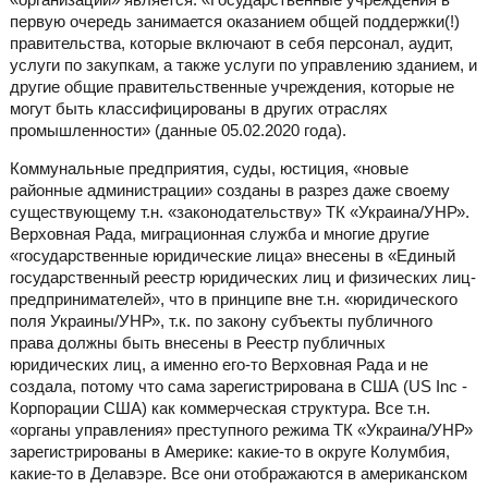
первую очередь занимается оказанием общей поддержки(!)
правительства, которые включают в себя персонал, аудит,
услуги по закупкам, а также услуги по управлению зданием, и
другие общие правительственные учреждения, которые не
могут быть классифицированы в других отраслях
промышленности» (данные 05.02.2020 года).
Коммунальные предприятия, суды, юстиция, «новые
районные администрации» созданы в разрез даже своему
существующему т.н. «законодательству» ТК «Украина/УНР».
Верховная Рада, миграционная служба и многие другие
«государственные юридические лица» внесены в «Единый
государственный реестр юридических лиц и физических лиц-
предпринимателей», что в принципе вне т.н. «юридического
поля Украины/УНР», т.к. по закону субъекты публичного
права должны быть внесены в Реестр публичных
юридических лиц, а именно его-то Верховная Рада и не
создала, потому что сама зарегистрирована в США (US Inc -
Корпорации США) как коммерческая структура. Все т.н.
«органы управления» преступного режима ТК «Украина/УНР»
зарегистрированы в Америке: какие-то в округе Колумбия,
какие-то в Делавэре. Все они отображаются в американском