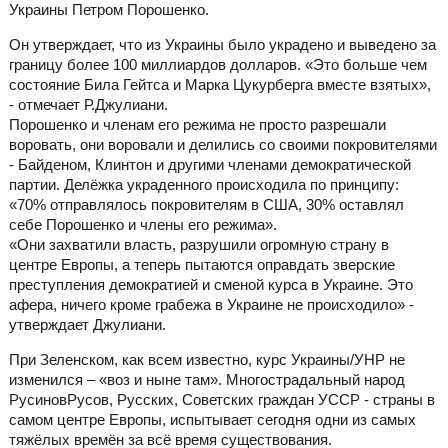
Украины Петром Порошенко.
Он утверждает, что из Украины было украдено и выведено за
границу более 100 миллиардов долларов. «Это больше чем
состояние Била Гейтса и Марка Цукурберга вместе взятых»,
- отмечает Р.Джулиани.
Порошенко и членам его режима не просто разрешали
воровать, они воровали и делились со своими покровителями
- Байденом, Клинтон и другими членами демократической
партии. Делёжка украденного происходила по принципу:
«70% отправлялось покровителям в США, 30% оставлял
себе Порошенко и члены его режима».
«Они захватили власть, разрушили огромную страну в
центре Европы, а теперь пытаются оправдать зверские
преступления демократией и сменой курса в Украине. Это
афера, ничего кроме грабежа в Украине не происходило» -
утверждает Джулиани.
При Зеленском, как всем известно, курс Украины/УНР не
изменился – «воз и ныне там». Многострадальный народ
РусиновРусов, Русских, Советских граждан УССР - страны в
самом центре Европы, испытывает сегодня одни из самых
тяжёлых времён за всё время существования.