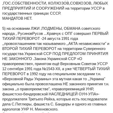
,ГОС.СОБСТВЕННОСТИ, КОЛХОЗОВ,СОВХОЗОВ, ЛЮБЫХ
ПРЕДПРИЯТИЙ И СООРУЖЕНИЙ на территории УССР в
государственных границах СССР.
МАНДАТОВ НЕТ.
5) на основании ЛЖИ ,ПОДМЕНЫ, ОБМАНА советского
народа , РусиновРусов ...Кравчук с ОПГ совершил ПЕРВЫЙ
ТИХИЙ ПЕРЕВОРОТ -24 августа 1991 года
,,провозглашением так называемого ,,АКТА независимости" и
ВТОРОЙ ТИХИЙ ПЕРЕВОРОТ на территории Суверенного
государства Укранской ССР ПОД ПРЕДЛОГОМ ПРИНЯТИЯ
НЕ ЗАКОННОГО .Закона Украинской ССР «О
правопреемстве», принятом ещё Верховным Советом УССР
12 сентября 1991 года №1543-ХІІ, а уже ЧЕТВЕРТЫЙ ТИХИЙ
ПЕРЕВОРОТ в 1992 году на специальном заседании т.н.
«Верховной Рады Украины» эта мутная какая то ,,Украина"
официально была провозглашена НЕ законного принятия т.н.
закона ,,о правопреемстве", «правопреемницей УНР,
фашистско-бендеровской НАСЛЕДНИЦЕЙ ОУН-УПА»-
продолжателя Третьего Рейха, которые есть последователи
дела С.Петлюры, фашиста С. Бандеры и одного из главных
идеологов УНР Н. Михновского.