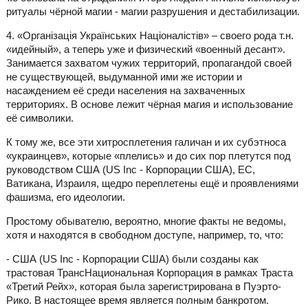
ритуалы чёрной магии - магии разрушения и дестабилизации.
4. «Організація Українських Націоналістів» – своего рода т.н.
«идейный», а теперь уже и физический «военный десант».
Занимается захватом чужих территорий, пропагандой своей
не существующей, выдуманной ими же истории и
насаждением её среди населения на захваченных
территориях. В основе лежит чёрная магия и использование
её символики.
К тому же, все эти хитросплетения галичан и их субэтноса
«украинцев», которые «плелись» и до сих пор плетутся под
руководством США (US Inc - Корпорации США), ЕС,
Ватикана, Израиля, щедро переплетены ещё и проявлениями
фашизма, его идеологии.
Простому обывателю, вероятно, многие факты не ведомы,
хотя и находятся в свободном доступе, например, то, что:
- США (US Inc - Корпорации США) были созданы как
трастовая ТрансНациональная Корпорация в рамках Траста
«Третий Рейх», которая была зарегистрирована в Пуэрто-
Рико. В настоящее время является полным банкротом.