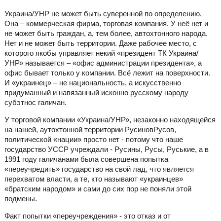
Украина/УНР не может быть суверенной по определению.
Она – коммерческая фирма, торговая компания. У неё нет и
не может быть граждан, а, тем более, автохтонного народа.
Нет и не может быть территории. Даже рабочее место, с
которого якобы управляет некий «президент ТК Украина/
УНР» называется – «офис администрации президента», а
офис бывает только у компании. Всё лежит на поверхности.
И «украинец» – не национальность, а искусственно
придуманный и навязанный исконно русскому народу
субэтнос галичан.
У торговой компании «Украина/УНР», незаконно находящейся
на нашей, аутохтонной территории РусиновРусов,
политической «нации» просто нет - потому что наше
государство УССР учреждали - Русины, Русы, Руськие, а в
1991 году галичанами была совершена попытка
«переучредить» государство на свой лад, что является
перехватом власти, а те, кто называют «украинцев»
«братским народом» и сами до сих пор не поняли этой
подмены.
Факт попытки «переучреждения» - это отказ и от