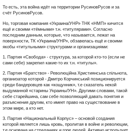
То есть, эта война идёт на территории РусиновРусов и за
счёт РусиновРусов.
Но, торговая компания «Украина/УНР» ТНК «НМП» кичится
ещё и своими «тёмными» т.н. «титулярами». Согласно
последним данным, которые, что называется, лежат на
поверхности, ТК «Украина/УНР», обзавелась ещё и своими
якобы «титульными» структурами и организациями:
1. Партия «Свобода» - структура, за которой кто-то (если не
сами себе) закрепил какие-то их т.н. «титулы».
2. Партия «Братство» - Революційна Християнська спільнота,
организатор которой - Дмитро Корчинський позиционируется
среди бандеровцев как «кощунник», т.е сказатель некой
выдуманной «старины Украины/УН». Другими словами, такой
себе старейшина, сам себе позволяющий давать понятия и
разъяснения другим, кто имеет право на существование в
этом мире, а кто нет.
3. Партия «Национальный Корпус» – основой создания
которой является лишь кровь, пролитая в войне и революции,
т.е основана на страданиях и горе людей. Активно использует