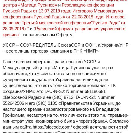
центра «Матица Русинов»
и
Резолюцию конференции
Руськой Рады от 13.07.2019 года
,
Итогового Меморандума
конференции «Руськой Рады» от 22.08.2019 года
,
Итоговое
решение Третьей московской конференции"Руська Рада" от
28.09.2019 г."
и "
Русинский формат разрешения украинского
кризиса
" направляем вам Оферту:
УССР – СОУЧРЕДИТЕЛЬ СоюзаССР и ООН, а Украина/УНР
– всего лишь торговая компания в ТНК «НМП»
Ранее в своих офертах Правительство УССР и
Международный центр «Матица Русинов» уже не раз
обозначали, что «самостоятельного независимого
суверенного государства Украина» нет и никогда не
существовало, что есть только торговая компания - ТК
«Украина/УНР»: это D-U-N-S® Nummer 681186681
«Верховной Рады» и её (SIC) 8712; D-U-N-S® Nummer
552642506 и его (SIC) 9199 «Правительства Украины», до
настоящего времени зарегистрированного на Владимира
Гройсмана, несмотря на то, что личность этого т.н. «премьер-
министра» уже неоднократно была «переизбрана». Согласно
данным сайта https://siccode.com/ сферой деятельности этой
«организации» является: «Государственные учреждения в