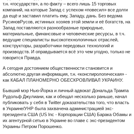
т.н. «государств», а по факту – всего лишь 15 торговых
компаний, на которые Запад с успехом «повесил» все долги
да ещё и заставил платить ему, Западу, дань. Без ведома
РусиновРусов, истинных хозяев этой земли и её богатств, на
Запад поставляются разнообразные природные,
материальные, финансовые и человеческие ресурсы, в т.ч.
ведущие специалисты высокотехнологичных отраслей,
конструкторы, разработчики передовых технологий и
производств. И оправдывается всё это чем угодно, только не
говорится Правда.
А сегодня достоянием общественности становится и
абсолютно другая информация, т.н. «конспирологическая» -
как КАБАЛ ПЛАНОМЕРНО ОБЕСКРОВЛИВАЛ УКРАИНУ.
Бывший мэр Нью-Йорка и личный адвокат Дональда Трампа
Рудольф Джулиани, как и обещал несколько раньше, начал
публиковать у себя в Twitter доказательства того, что власть
в Украине/УНР была захвачена администрацией экс-
президента США (US Inc - Корпорации США) Барака Обамы и
их агентурной сетью в Украине во главе с экс-президентом
Украины Петром Порошенко.