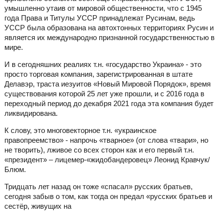
умышленно утаив от мировой общественности, что с 1945
года Права и Титулы УССР принадлежат Русинам, ведь
УССР была образована на автохтонных территориях Русин и
является их международно признанной государственностью в
мире.
И в сегодняшних реалиях т.н. «государство Украина» - это
просто торговая компания, зарегистрированная в штате
Делавэр, траста иезуитов «Новый Мировой Порядок», время
существования которой 25 лет уже прошли, и с 2016 года в
переходный период до декабря 2021 года эта компания будет
ликвидирована.
К слову, это многовекторное т.н. «украинское
правопреемство» - напрочь «тварное» (от слова «твари», но
не творить), лживое со всех сторон как и его первый т.н.
«президент» – лицемер-«жидобандеровец» Леонид Кравчук/
Блюм.
Тридцать лет назад он тоже «спасал» русских братьев,
сегодня забыв о том, как тогда он предал «русских братьев и
сестёр, живущих на