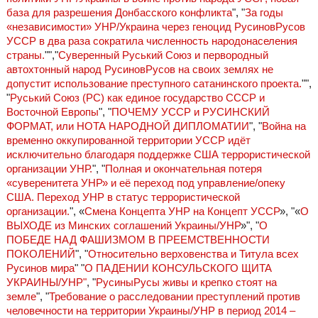
база для разрешения Донбасского конфликта
", "
За годы
«независимости» УНР/Украина через геноцид РусиновРусов
УССР в два раза сократила численность народонаселения
страны.
"","
Суверенный Руський Союз и первородный
автохтонный народ РусиновРусов на своих землях не
допустит использование преступного сатанинского проекта.
"",
"
Руський Союз (РС) как единое государство СССР и
Восточной Европы
", "
ПОЧЕМУ УССР и РУСИНСКИЙ
ФОРМАТ, или НОТА НАРОДНОЙ ДИПЛОМАТИИ
", "
Война на
временно оккупированной территории УССР идёт
исключительно благодаря поддержке США террористической
организации УНР.
", "
Полная и окончательная потеря
«суверенитета УНР» и её переход под управление/опеку
США. Переход УНР в статус террористической
организации.
", «
Смена Концепта УНР на Концепт УССР
», "«
О
ВЫХОДЕ из Минских соглашений Украины/УНР
»", "
О
ПОБЕДЕ НАД ФАШИЗМОМ В ПРЕЕМСТВЕННОСТИ
ПОКОЛЕНИЙ
", "
Относительно верховенства и Титула всех
Русинов мира
" "
О ПАДЕНИИ КОНСУЛЬСКОГО ЩИТА
УКРАИНЫ/УНР"
, "
РусиныРусы живы и крепко стоят на
земле
", "
Требование о расследовании преступлений против
человечности на территории Украины/УНР в период 2014 –