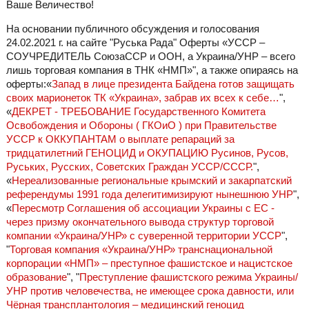
Ваше Величество!
На основании публичного обсуждения и голосования
24.02.2021 г. на сайте "Руська Рада" Оферты «УССР –
СОУЧРЕДИТЕЛЬ СоюзаССР и ООН, а Украина/УНР – всего
лишь торговая компания в ТНК «НМП»", а также опираясь на
оферты:«
Запад в лице президента Байдена готов защищать
своих марионеток ТК «Украина», забрав их всех к себе…
",
«
ДЕКРЕТ - ТРЕБОВАНИЕ Государственного Комитета
Освобождения и Обороны ( ГКОиО ) при Правительстве
УССР к ОККУПАНТАМ о выплате репараций за
тридцатилетний ГЕНОЦИД и ОКУПАЦИЮ Русинов, Русов,
Руських, Русских, Советских Граждан УССР/СССР.
",
«
Нереализованные региональные крымский и закарпатский
референдумы 1991 года делегитимизируют нынешнюю УНР
",
«
Пересмотр Соглашения об ассоциации Украины с ЕС -
через призму окончательного вывода структур торговой
компании «Украина/УНР» с суверенной территории УССР
",
"
Торговая компания «Украина/УНР» транснациональной
корпорации «НМП» – преступное фашистское и нацистское
образование
", "
Преступление фашистского режима Украины/
УНР против человечества, не имеющее срока давности, или
Чёрная трансплантология – медицинский геноцид