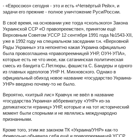
- «Евросоюз» сегодня - это и есть «Четвёртый Рейх», и
задачи его прежние - полное уничтожение Руси/России.
В своё время, на основании уже тогда «скользкого» Закона
Украинской ССР «О правопреемстве», принятом ещё
Верховным Советом УССР 12 сентября 1991 года №1543-ХІІ,
уже в 1992 году на специальном заседании т.н. «Верховной
Рады Украины» эта непонятно какая Украина официально
была провозглашена «правопреемницей УНР, ОУН-УПА»,
которые есть не что иное, как сатанинская политическая
смесь из бандита С.Петлюры, фашиста С. Бандеры и одного
из главных идеологов УНР Н. Михновского. Однако в
официальный обиход новое название «государство Украина-
УНР» введено почему-то не было.
Вероятно, «хитрый лис» Кравчук не ввёл в название
«государства Украина» аббревиатуру «УНР» из-за
деликатности «границ» УНР, которые и на тот исторический
момент были спорными и не являлись международно
признанными.
Кроме того, этим же законом ТК «Украина/УНР» как-то
фривольно объявила себя ещё и правопреемницей УССР,