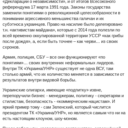
«Декларации о независимости», и от итогов Всесоюзного
референдума 17 марта 1991 года. Законы государства
заменили понятиями о революционной целесообразности в
понимании агрессивного меньшинства галичан и их
субэтноса украинцев. Право на насилие было делегировано
т.н. «активистам майдана», которые с 2014 года полезли по
всей временно оккупированной территории УССР «как грибы
после дождя», а, если быть точнее – как черви… из своих
схронов.
Армия, полиция, СБУ – все они функционируют «по
понятиям»… своих внутренних неформальных лидеров.
Внутри ТК «Украина/УНР» существует не одна ВСУ, там
столько армий, что их количество меняется в зависимости от
результатов внутри видовой борьбы.
Украинские олигархи, имеющие «подпитку» извне,
перепоручили бизнес - менеджерам, политику - секретарям и
стилистам, безопасность - «коммерческим нацистам». И
яркий пример тому - сам Зеленский, который числится
президентом ТК «Украина/УНР», но является самым что ни на
есть настоящим клоуном, шоу-мэном.