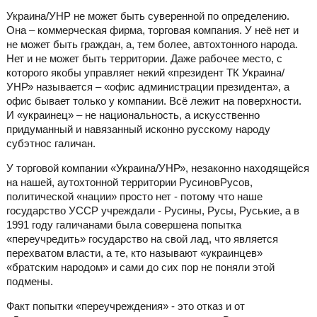
Украина/УНР не может быть суверенной по определению.
Она – коммерческая фирма, торговая компания. У неё нет и
не может быть граждан, а, тем более, автохтонного народа.
Нет и не может быть территории. Даже рабочее место, с
которого якобы управляет некий «президент ТК Украина/
УНР» называется – «офис администрации президента», а
офис бывает только у компании. Всё лежит на поверхности.
И «украинец» – не национальность, а искусственно
придуманный и навязанный исконно русскому народу
субэтнос галичан.
У торговой компании «Украина/УНР», незаконно находящейся
на нашей, аутохтонной территории РусиновРусов,
политической «нации» просто нет - потому что наше
государство УССР учреждали - Русины, Русы, Руськие, а в
1991 году галичанами была совершена попытка
«переучредить» государство на свой лад, что является
перехватом власти, а те, кто называют «украинцев»
«братским народом» и сами до сих пор не поняли этой
подмены.
Факт попытки «переучреждения» - это отказ и от