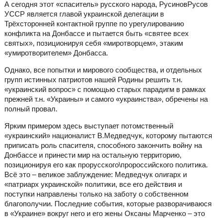
А сегодня этот «спаситель» русского народа, РусиновРусов
УССР является главой украинской делегации в
Трёхсторонней контактной группе по урегулированию
конфликта на Донбассе и пытается быть «святее всех
святых», позиционируя себя «миротворцем», этаким
«умиротворителем» Донбасса.
Однако, все попытки и мирового сообщества, и отдельных
групп истинных патриотов нашей Родины решить т.н.
«украинский вопрос» с помощью старых парадигм в рамках
прежней т.н. «Украины» и самого «украинства», обречены на
полный провал.
Ярким примером здесь выступает потомственный
«украинский» националист В.Медведчук, которому пытаются
приписать роль спасителя, способного закончить войну на
Донбассе и принести мир на остальную территорию,
позиционируя его как прорусского\пророссийского политика.
Всё это – великое заблуждение: Медведчук олигарх и
«патриарх украинской» политики, все его действия и
поступки направлены только на заботу о собственном
благополучии. Последние события, которые разворачиваюся
в «Украине» вокруг него и его жены Оксаны Марченко – это