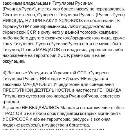
законным владельцам и Титулярам Русинам
(РусинамРусам), и с тех пор более никому не передавались.
Соответственно, Суверены Титуляры Русины (РусиныРусы)
НИКОГДА, НИ ПРИ КАКИХ УСЛОВИЯХ не обозначали ТК
Украину/УНР правоприемником, либо продолжателем
Украинской ССР, в силу чего у данной торговой компании,
либо любого другого физического/юридического лица, кроме
как у Титуляров Русин (РусиновРусов) нет и не может быть
Титулов, Прав и МАНДАТОВ на владение, управление либо
нахождение на территории УССР, равно как и на её
оккупацию.
4) Законные Учредители Украинской ССР -Суверены
Титуляры Русины НИ когда и НИ кому НЕ выдавали
законных МАНДАТОВ от Учредителей для совершения
ПРЕСТУПНОЙ ДЕЯТЕЛЬНОСТИ, в частности ГЕНОЦИДА
Титульного аутохтонного народа РусиновРусов, советских
граждан .
А ,так же НЕ ВЫДАВАЛИСЬ Мандаты на заключение любых
ТРАСТОВ и на любой срок предметом которых могли быть
УССР/СССР, либо ее территорию, ресурсы ( включая
людские ресурсы), имущество и богатства.