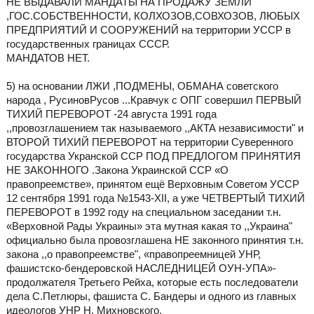
НЕ ВЫДАВАЛИ МАНДАТЫ НА ПРОДАЖУ ЗЕМЛИ
,ГОС.СОБСТВЕННОСТИ, КОЛХОЗОВ,СОВХОЗОВ, ЛЮБЫХ
ПРЕДПРИЯТИЙ И СООРУЖЕНИЙ на территории УССР в
государственных границах СССР.
МАНДАТОВ НЕТ.
5) на основании ЛЖИ ,ПОДМЕНЫ, ОБМАНА советского
народа , РусиновРусов ...Кравчук с ОПГ совершил ПЕРВЫЙ
ТИХИЙ ПЕРЕВОРОТ -24 августа 1991 года
,,провозглашением так называемого ,,АКТА независимости" и
ВТОРОЙ ТИХИЙ ПЕРЕВОРОТ на территории Суверенного
государства Укранской ССР ПОД ПРЕДЛОГОМ ПРИНЯТИЯ
НЕ ЗАКОННОГО .Закона Украинской ССР «О
правопреемстве», принятом ещё Верховным Советом УССР
12 сентября 1991 года №1543-ХІІ, а уже ЧЕТВЕРТЫЙ ТИХИЙ
ПЕРЕВОРОТ в 1992 году на специальном заседании т.н.
«Верховной Рады Украины» эта мутная какая то ,,Украина"
официально была провозглашена НЕ законного принятия т.н.
закона ,,о правопреемстве", «правопреемницей УНР,
фашистско-бендеровской НАСЛЕДНИЦЕЙ ОУН-УПА»-
продолжателя Третьего Рейха, которые есть последователи
дела С.Петлюры, фашиста С. Бандеры и одного из главных
идеологов УНР Н. Михновского.