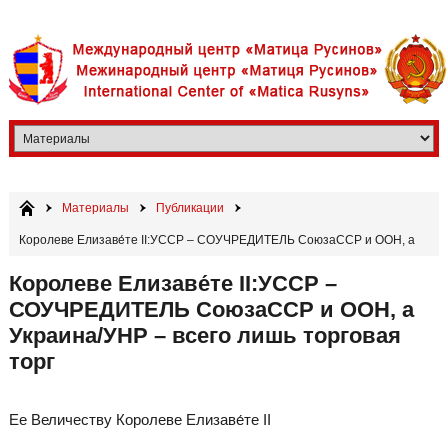
Материалы
Публикации
Королеве​ Елизаве́те II:УССР – СОУЧРЕДИТЕЛЬ СоюзаССР и ООН, а
Украина/УНР – всего лишь торговая торг
Королеве​ Елизаве́те II:УССР –
СОУЧРЕДИТЕЛЬ СоюзаССР и ООН, а
Украина/УНР – всего лишь торговая
торг
Ее Величеству Королеве Елизаве́те II