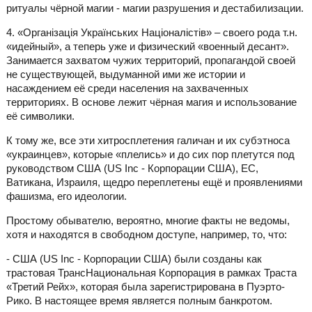
ритуалы чёрной магии - магии разрушения и дестабилизации.
4. «Організація Українських Націоналістів» – своего рода т.н.
«идейный», а теперь уже и физический «военный десант».
Занимается захватом чужих территорий, пропагандой своей
не существующей, выдуманной ими же истории и
насаждением её среди населения на захваченных
территориях. В основе лежит чёрная магия и использование
её символики.
К тому же, все эти хитросплетения галичан и их субэтноса
«украинцев», которые «плелись» и до сих пор плетутся под
руководством США (US Inc - Корпорации США), ЕС,
Ватикана, Израиля, щедро переплетены ещё и проявлениями
фашизма, его идеологии.
Простому обывателю, вероятно, многие факты не ведомы,
хотя и находятся в свободном доступе, например, то, что:
- США (US Inc - Корпорации США) были созданы как
трастовая ТрансНациональная Корпорация в рамках Траста
«Третий Рейх», которая была зарегистрирована в Пуэрто-
Рико. В настоящее время является полным банкротом.