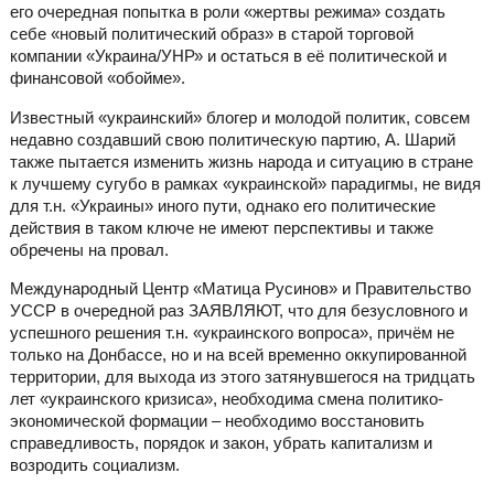
его очередная попытка в роли «жертвы режима» создать
себе «новый политический образ» в старой торговой
компании «Украина/УНР» и остаться в её политической и
финансовой «обойме».
Известный «украинский» блогер и молодой политик, совсем
недавно создавший свою политическую партию, А. Шарий
также пытается изменить жизнь народа и ситуацию в стране
к лучшему сугубо в рамках «украинской» парадигмы, не видя
для т.н. «Украины» иного пути, однако его политические
действия в таком ключе не имеют перспективы и также
обречены на провал.
Международный Центр «Матица Русинов» и Правительство
УССР в очередной раз ЗАЯВЛЯЮТ, что для безусловного и
успешного решения т.н. «украинского вопроса», причём не
только на Донбассе, но и на всей временно оккупированной
территории, для выхода из этого затянувшегося на тридцать
лет «украинского кризиса», необходима смена политико-
экономической формации – необходимо восстановить
справедливость, порядок и закон, убрать капитализм и
возродить социализм.