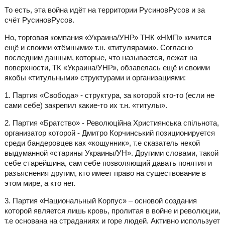
То есть, эта война идёт на территории РусиновРусов и за
счёт РусиновРусов.
Но, торговая компания «Украина/УНР» ТНК «НМП» кичится
ещё и своими «тёмными» т.н. «титулярами». Согласно
последним данным, которые, что называется, лежат на
поверхности, ТК «Украина/УНР», обзавелась ещё и своими
якобы «титульными» структурами и организациями:
1. Партия «Свобода» - структура, за которой кто-то (если не
сами себе) закрепил какие-то их т.н. «титулы».
2. Партия «Братство» - Революційна Християнська спільнота,
организатор которой - Дмитро Корчинський позиционируется
среди бандеровцев как «кощунник», т.е сказатель некой
выдуманной «старины Украины/УН». Другими словами, такой
себе старейшина, сам себе позволяющий давать понятия и
разъяснения другим, кто имеет право на существование в
этом мире, а кто нет.
3. Партия «Национальный Корпус» – основой создания
которой является лишь кровь, пролитая в войне и революции,
т.е основана на страданиях и горе людей. Активно использует