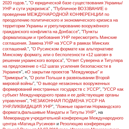
2020 годов.
", "
О юридической базе существования Украины/
УНР и сути укркризиса
" , "
Публичное ВОЗЗВАНИЕ о
проведении МЕЖДУНАРОДНОЙ КОНФЕРЕНЦИИ по
преодолению политического и экономического кризиса на
территории Украины и урегулированию вооружённого
гражданского конфликта на Донбассе
", "
Пункты
формализации и требования УНР пересмотреть Минские
соглашения. Замена УНР на УССР в рамках Минских
соглашений.
", "
О Русинском формате как альтернативе
Минскому формату, или о бесполезности «12 шагов» в
решении украинского вопроса
", "
Ответ Суверена и Титуляра
на предложение о «12 шагах усиления безопасности в
Украине
»", «
О закрытии проектов "Междуморье" и
"Триморье"
», "
О роли Польши в развязывании Второй
мировой войны
", "
О выводе незаконных вооруженных
формирований иностранных государств с УССР
", "
УССР как
субъект Международного права и ее действующие органы
управления
", "
НЕЗАКОННАЯ ПОДМЕНА УССР НА
УНР.ЛИКВИДАЦИЯ УНР
", "
Ложные гарантии Нормандского
формата,фальшивые Мандаты и Титулы УНР
", на
Меморандум учредительной конференции Международного
центра «Матица Русинов»
и
Резолюцию конференции