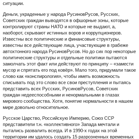
ситуации.
Деньги, украденные у народа РусиновРусов, Русских,
Советских граждан выводятся в офшорные зоны, которые
контролируют страны НАТО и которые не выдают, а,
наоборот, скрывают истинных воров и коррупционеров.
Известны все политические и финансовые структуры,
известны все действующие лица, участвующие в грабеже
автохтонного народа РусиновРусов. Но до сих пор некоторые
политические структуры и отдельные политики пытаются
замолчать этот факт или действуют по принципу – «замести
мусор и спрятать его под ковёр». Мало того, придумали такое
слово как «конспирология», чтобы иметь возможность
списывать под это слово все свои преступления и пытаясь
представить всех Русских, РусиновРусов, Советских
граждан недееспособными и ненормальными в глазах
мирового сообщества. Хотя, понятие нормальности в нашем
мире довольно относительное.
Русское Царство, Российскую Империю, Союз ССР
представители т.н. «коллективного» Запада мечтали и
пытались развалить всегда. И в 1990-х годах на этой
территории им удалось создать 15 разрозненных временных