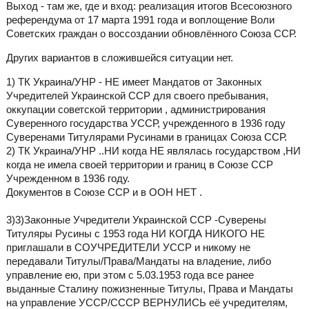
Выход - там же, где и вход: реализация итогов Всесоюзного
референдума от 17 марта 1991 года и воплощение Воли
Советских граждан о воссоздании обновлённого Союза ССР.
Других вариантов в сложившейся ситуации нет.
1) ТК Украина/УНР - НЕ имеет Мандатов от Законных
Учредителей Украинской ССР для своего пребывания,
оккупации советской территории , администрирования
Суверенного государства УССР, учрежденного в 1936 году
Суверенами Титулярами Русинами в границах Союза ССР.
2) ТК Украина/УНР ..НИ когда НЕ являлась государством ,НИ
когда не имела своей территории и границ в Союзе ССР
Учрежденном в 1936 году.
Документов в Союзе ССР и в ООН НЕТ .
3)3)Законные Учредители Украинской ССР -Суверены
Титуляры Русины с 1953 года НИ КОГДА НИКОГО НЕ
приглашали в СОУЧРЕДИТЕЛИ УССР и никому не
передавали Титулы/Права/Мандаты на владение, либо
управление ею, при этом с 5.03.1953 года все ранее
выданные Сталину пожизненные Титулы, Права и Мандаты
на управление УССР/СССР ВЕРНУЛИСЬ её учредителям,