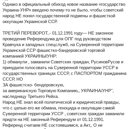
Однако в официальный обиход новое название «государство
Украина-УНР» введено почему-то не было, чтобы советский
народ НЕ понял государственной подмены и фашисткой
оккупации Украинской ССР.
ТРЕТИЙ ПЕРЕВОРОТ..- 01.12.1991 году— НЕ законное
проведение Референдума для ОПГ под руководством
Кравчука и западных спецслужб, на Суверенной территории
Украинской ССР фашистко-бандеровской торговой
компанией УКРАИНЫ/УНР:
1) обманули , заманили Советских граждан, РусиновРусов и
принудили голосовать на Суверенной территории УССР в
государственных границах СССР, с ПАСПОРТОМ гражданина
СССР, НО
ЗА фашистско- бендеровскую,
за американскую Торговую Компанию,, УКРАИНА/УНР",
наследницу Третьего Рейха.
Народ НЕ знал всей политической и юридической правды,
что с целью его же обмана, геноцида и оккупации самой
Суверенной территории УССР , советских граждан заманили
придти на НЕ законный Референдум от 01.12.1991.
Референд считаем НЕ состоявшимся, а Акт,, О не