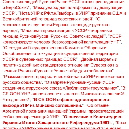
Советских людей,РусиновРусов УССР готов присоединиться
и ЕвроСоюз?
", "
Международная платформа по деоккупации
УССР
", "
Нота УНР к РФ,т.н."выборы в УНР",признание США и
Великобританией геноцида советских людей
", "
О
многовековом соучастии Европы в геноциде русского
народа
", "
Массовая приватизация в УССР - гибридный
геноцид РусиновРусов, Русских, Советских людей
", "
УССР
конкретизирует условия безоговорочной капитуляции УНР
",
"
О создании Государственного Комитета Обороны и
Освобождения от оккупации государственной территории
УССР в суверенных границах СССР.
", "
Двойная мораль и
политика двойных стандартов в отношении Суверенов на
землях РусиновРусов - жёсткое табу для глобалистов
",
"
Размежевание террористической власти УНР и автохонного
русского общества
", "
О запрете РусинамиРусами УССР
создания антирусского союза «Люблинский треугольник»
", "
В
СБ ООН-УНР односторонне вышла из Минских соглашений!
Что дальше?
", "
В СБ ООН о факте одностороннего
выхода УНР из Минских соглашений.
", "
Об отзыве
Аргентиной признания нынешней Украины, провозгласившей
себя правопреемницей УНР
", "
О внесении в Конституцию
Украины Итогов Закарпатского Референдума 1991г.
", "
Крах
политики УНР/Украины в войне против народа УССР, новая