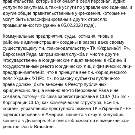
правительства, которые включают в себя персонал, аудит,
услуги по закупкам, а также услуги по управлению зданием, и
другие общие правительственные учреждения, которые не
могут быть классифицированы в других отраслях
промышленности» (данные 05.02.2020 года).
Коммунальные предприятия, суды, юстиция, «новые
районные администрации» созданы в разрез даже своему
существующему т.н. «законодательству» ТК «Украина/УНР».
Верховная Рада, миграционная служба и многие другие
«государственные юридические лица» внесены в «Единый
государственный реестр юридических лиц и физических лиц-
предпринимателей», что в принципе вне т.н. «юридического
поля Украины/УНР», т.к. по закону субъекты публичного
права должны быть внесены в Реестр публичных
юридических лиц, а именно его-то Верховная Рада и не
создала, потому что сама зарегистрирована в США (US Inc -
Корпорации США) как коммерческая структура. Все т.н.
«органы управления» преступного режима ТК «Украина/УНР»
зарегистрированы в Америке: какие-то в округе Колумбия,
какие-то в Делавэре. Все они отображаются в американском
реестре Dun & Bradstreet.