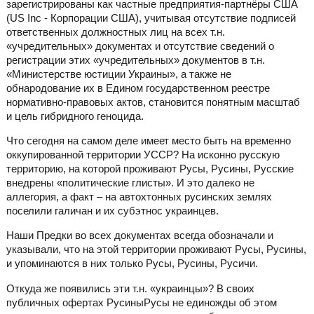
зарегистрированы как частные предприятия-партнёры США
(US Inc - Корпорации США), учитывая отсутствие подписей
ответственных должностных лиц на всех т.н.
«учредительных» документах и отсутствие сведений о
регистрации этих «учредительных» документов в т.н.
«Министерстве юстиции Украины», а также не
обнародование их в Едином государственном реестре
нормативно-правовых актов, становится понятным масштаб
и цель гибридного геноцида.
Что сегодня на самом деле имеет место быть на временно
оккупированной территории УССР? На исконно русскую
территорию, на которой проживают Русы, Русины, Русские
внедрены «политические глисты». И это далеко не
аллегория, а факт – на автохтонных русинских землях
поселили галичан и их субэтнос украинцев.
Наши Предки во всех документах всегда обозначали и
указывали, что на этой территории проживают Русы, Русины,
и упоминаются в них только Русы, Русины, Русичи.
Откуда же появились эти т.н. «украинцы»? В своих
публичных офертах РусиныРусы не единожды об этом