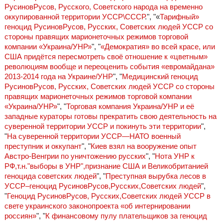
РусиновРусов, Русского, Советского народа на временно
оккупированной территории УССР\СССР
.", "«
Тарифный»
геноцид РусиновРусов, Русских, Советских людей УССР со
стороны правящих марионеточных режимов торговой
компании «Украина/УНР»
", "
«Демократия» во всей красе, или
США придётся пересмотреть своё отношение к «цветным»
революциям вообще и переоценить события «евромайдана»
2013-2014 года на Украине/УНР
", "
Медицинский геноцид
РусиновРусов, Русских, Советских людей УССР со стороны
правящих марионеточных режимов торговой компании
«Украина/УНР»
", "
Торговая компания Украина/УНР и её
западные кураторы готовы прекратить свою деятельность на
суверенной территории УССР и покинуть эти территории
",
"
На суверенной территории УССР—НАТО военный
преступник и оккупант
", "
Киев взял на вооружение опыт
Австро-Венгрии по уничтожению русских
", "
Нота УНР к
РФ,т.н."выборы в УНР",признание США и Великобританией
геноцида советских людей
", "
Преступная вырубка лесов в
УССР–геноцид РусиновРусов,Русских,Советских людей
",
"
Геноцид РусиновРусов, Русских,Советских людей УССР в
свете украинского законопроекта «об интернировании
россиян»
", "
К финансовому пулу плательщиков за геноцид