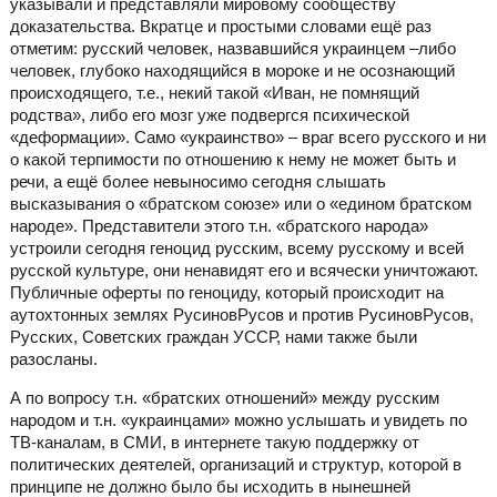
указывали и представляли мировому сообществу
доказательства. Вкратце и простыми словами ещё раз
отметим: русский человек, назвавшийся украинцем –либо
человек, глубоко находящийся в мороке и не осознающий
происходящего, т.е., некий такой «Иван, не помнящий
родства», либо его мозг уже подвергся психической
«деформации». Само «украинство» – враг всего русского и ни
о какой терпимости по отношению к нему не может быть и
речи, а ещё более невыносимо сегодня слышать
высказывания о «братском союзе» или о «едином братском
народе». Представители этого т.н. «братского народа»
устроили сегодня геноцид русским, всему русскому и всей
русской культуре, они ненавидят его и всячески уничтожают.
Публичные оферты по геноциду, который происходит на
аутохтонных землях РусиновРусов и против РусиновРусов,
Русских, Советских граждан УССР, нами также были
разосланы.
А по вопросу т.н. «братских отношений» между русским
народом и т.н. «украинцами» можно услышать и увидеть по
ТВ-каналам, в СМИ, в интернете такую поддержку от
политических деятелей, организаций и структур, которой в
принципе не должно было бы исходить в нынешней