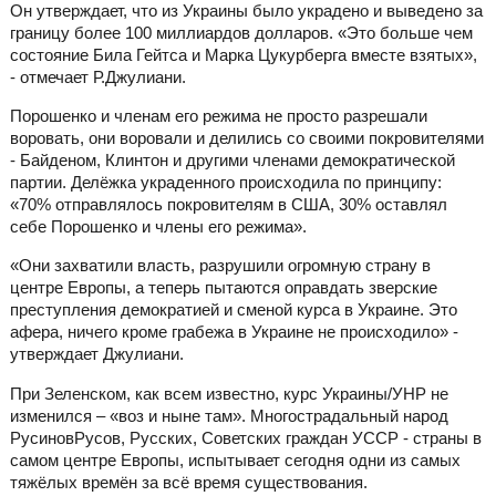
Он утверждает, что из Украины было украдено и выведено за
границу более 100 миллиардов долларов. «Это больше чем
состояние Била Гейтса и Марка Цукурберга вместе взятых»,
- отмечает Р.Джулиани.
Порошенко и членам его режима не просто разрешали
воровать, они воровали и делились со своими покровителями
- Байденом, Клинтон и другими членами демократической
партии. Делёжка украденного происходила по принципу:
«70% отправлялось покровителям в США, 30% оставлял
себе Порошенко и члены его режима».
«Они захватили власть, разрушили огромную страну в
центре Европы, а теперь пытаются оправдать зверские
преступления демократией и сменой курса в Украине. Это
афера, ничего кроме грабежа в Украине не происходило» -
утверждает Джулиани.
При Зеленском, как всем известно, курс Украины/УНР не
изменился – «воз и ныне там». Многострадальный народ
РусиновРусов, Русских, Советских граждан УССР - страны в
самом центре Европы, испытывает сегодня одни из самых
тяжёлых времён за всё время существования.