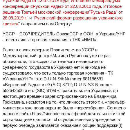
Руськой Рады от 13.07.2019 года
,
Итогового Меморандума
конференции «Руськой Рады» от 22.08.2019 года
,
Итоговое
решение Третьей московской конференции"Руська Рада" от
28.09.2019 г."
и "
Русинский формат разрешения украинского
кризиса
" направляем вам Оферту:
УССР – СОУЧРЕДИТЕЛЬ СоюзаССР и ООН, а Украина/УНР
– всего лишь торговая компания в ТНК «НМП»
Ранее в своих офертах Правительство УССР и
Международный центр «Матица Русинов» уже не раз
обозначали, что «самостоятельного независимого
суверенного государства Украина» нет и никогда не
существовало, что есть только торговая компания - ТК
«Украина/УНР»: это D-U-N-S® Nummer 681186681
«Верховной Рады» и её (SIC) 8712; D-U-N-S® Nummer
552642506 и его (SIC) 9199 «Правительства Украины», до
настоящего времени зарегистрированного на Владимира
Гройсмана, несмотря на то, что личность этого т.н. «премьер-
министра» уже неоднократно была «переизбрана». Согласно
данным сайта https://siccode.com/ сферой деятельности этой
«организации» является: «Государственные учреждения в
первую очередь занимается оказанием общей поддержки(!)