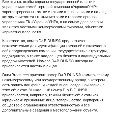
Все эти т.н. якобы «органы государственной власти и
управления» самой торговой компании «Украина/УНР»
зарегистрированы там же с такими же названиями и на лиц,
которые числятся т.н. «министрами и главами органов
управления» ТК «Украина/УНР», а на самом деле все они
являются частными коммерческими фирмами, объектами
«приватної власності».
Как известно, номер D&B DUNS® предназначен
исключительно для идентификации компаний и включает в
себя подразделения компании, государственные структуры,
подрядчиков, а также владельцев бизнеса и индивидуальных
предпринимателей. Номера D&B DUNS® никогда не
присваиваются частным лицам.
Dun&Bradstreet присвоит номер D&B DUNS® коммерческому,
некоммерческому или государственному органу, в котором
есть запись или файл, и каждой вновь созданной записи в
этих объектах. Уникальный номер D & B DUNS®
присваивается, например, такиим бизнес-объектам как
юридически признанные лица: товарищество, корпорация,
общество с ограниченной ответственностью и все
дополнительные сведения о местоположении объекта,