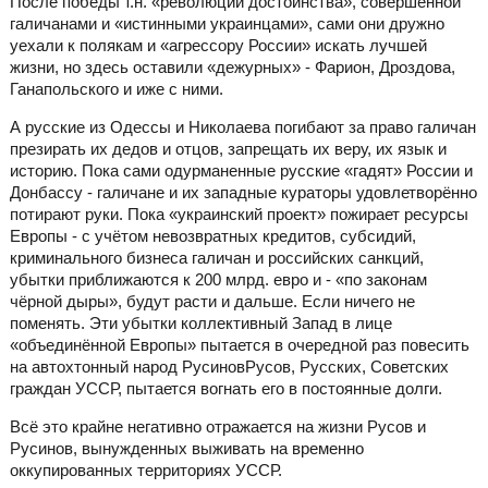
После победы т.н. «революции достоинства», совершённой
галичанами и «истинными украинцами», сами они дружно
уехали к полякам и «агрессору России» искать лучшей
жизни, но здесь оставили «дежурных» - Фарион, Дроздова,
Ганапольского и иже с ними.
А русские из Одессы и Николаева погибают за право галичан
презирать их дедов и отцов, запрещать их веру, их язык и
историю. Пока сами одурманенные русские «гадят» России и
Донбассу - галичане и их западные кураторы удовлетворённо
потирают руки. Пока «украинский проект» пожирает ресурсы
Европы - с учётом невозвратных кредитов, субсидий,
криминального бизнеса галичан и российских санкций,
убытки приближаются к 200 млрд. евро и - «по законам
чёрной дыры», будут расти и дальше. Если ничего не
поменять. Эти убытки коллективный Запад в лице
«объединённой Европы» пытается в очередной раз повесить
на автохтонный народ РусиновРусов, Русских, Советских
граждан УССР, пытается вогнать его в постоянные долги.
Всё это крайне негативно отражается на жизни Русов и
Русинов, вынужденных выживать на временно
оккупированных территориях УССР.