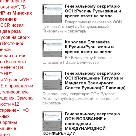
ской власти
Генеральному секретарю
гольник»
", "
В
ООН:РусиныРусы живы и
НР из Минских
крепко стоят на земле
сении в
Генеральному секретарю ООН
УССР, новая
Гутерре АнтониуГлубокоуважаемый
 два раза
Генеральный секретарь
усов на своих
Королеве Елизаве́те
и Восточной
II:РусиныРусы живы и
анной
крепко стоят на земле
льная потеря
Ее Величеству Королеве
на Концепта
Елизаве́те IIВаше Величество
ВЕННОСТИ
Генеральному секретарю
УНР"
,
ООН:Погашение Титулов и
ии Украины/УНР
Мандатов Всемирного
Е о проведении
Совета Русинов(С.Лявинца)​​
егулированию
Генеральному секретарю ООН Гутерре
ашения. Замена
АнтониуГлубокоуважаемый Генеральный
секретарь
ности «12
 Украине
»", «
О
Генеральному секретарю
нных
ООН:ВОЗЗВАНИЕ о
е органы
проведении
льшивые
МЕЖДУНАРОДНОЙ
КОНФЕРЕНЦИИ
юцию