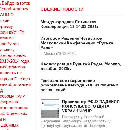
 Байдена готов
Освобождения
СВЕЖИЕ НОВОСТИ
УПАЦИЮ
тский
Международная Ялтинская
призму
Конференция 13-14.03 2021г
краина/УНР»
режима
Итоговое Решение Четвёртой
Московской Конференции «Руська
новРусов,
Рада»
усских,
г. Москва26.12.2020г
 всей красе,
013-2014 года
4 конференция Руськой Рады. Москва,
ных режимов
декабрь 2020г.
льность на
ккупант
", "
Киев
Генеральное направление-
еликобританией
оформление выхода УНР из Минских
соглашений
ид
совому пулу
Президенту РФ:О ПАДЕНИИ
тформа по
КОНСУЛЬСКОГО ЩИТА
многовековом
УКРАИНЫ/УНР​​
их, Советских
Президенту Российской
ы и
Федерации Владимиру Владимировичу
а двойных
ПутинуГлубокоуважаемый Президент