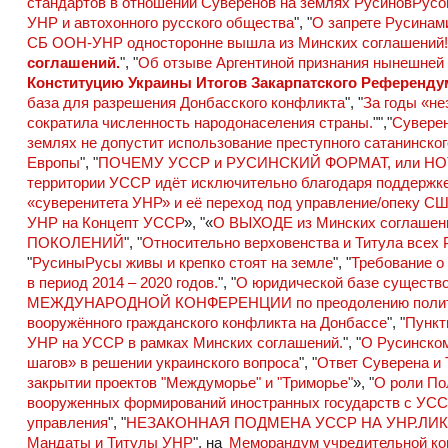
стандартов в отношении Суверенов на землях РусиновРусов
УНР и автохонного русского общества
", "
О запрете Русинам
СБ ООН-УНР односторонне вышла из Минских соглашений
соглашений.
", "
Об отзыве Аргентиной признания нынешней
Конституцию Украины Итогов Закарпатского Референдум
база для разрешения Донбасского конфликта
", "
За годы «не
сократила численность народонаселения страны.
"","
Суверен
землях не допустит использование преступного сатанинског
Европы
", "
ПОЧЕМУ УССР и РУСИНСКИЙ ФОРМАТ, или 
территории УССР идёт исключительно благодаря поддержке
«суверенитета УНР» и её переход под управление/опеку СШ
УНР на Концепт УССР
», "«
О ВЫХОДЕ из Минских соглашен
ПОКОЛЕНИЙ
", "
Относительно верховенства и Титула всех 
"
РусиныРусы живы и крепко стоят на земле
", "
Требование о
в период 2014 – 2020 годов.
", "
О юридической базе существо
МЕЖДУНАРОДНОЙ КОНФЕРЕНЦИИ по преодолению политическ
вооружённого гражданского конфликта на Донбассе
", "
Пункт
УНР на УССР в рамках Минских соглашений.
", "
О Русинском
шагов» в решении украинского вопроса
", "
Ответ Суверена и 
закрытии проектов "Междуморье" и "Триморье"
», "
О роли По
вооруженных формирований иностранных государств с УС
управления
", "
НЕЗАКОННАЯ ПОДМЕНА УССР НА УНР.ЛИ
Мандаты и Титулы УНР
", на
Меморандум учредительной ко