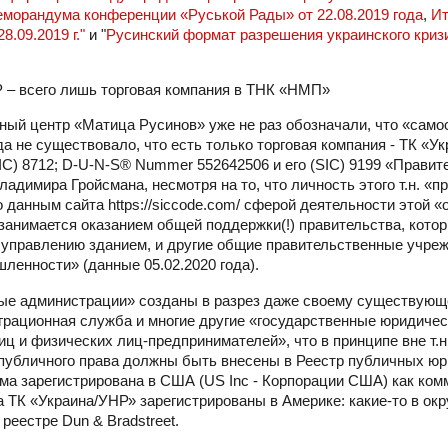
еморандума конференции «Руськой Рады» от 22.08.2019 года
,
Ит
.09.2019 г."
и "
Русинский формат разрешения украинского криз
 всего лишь торговая компания в ТНК «НМП»
ый центр «Матица Русинов» уже не раз обозначали, что «само
да не существовало, что есть только торговая компания - ТК «У
C) 8712; D-U-N-S® Nummer 552642506 и его (SIC) 9199 «Правит
адимира Гройсмана, несмотря на то, что личность этого т.н. «п
данным сайта https://siccode.com/ сферой деятельности этой «
занимается оказанием общей поддержки(!) правительства, кото
 по управлению зданием, и другие общие правительственные учре
ленности» (данные 05.02.2020 года).
ые администрации» созданы в разрез даже своему существующе
грационная служба и многие другие «государственные юридиче
 и физических лиц-предпринимателей», что в принципе вне т.н
ы публичного права должны быть внесены в Реестр публичных юр
сама зарегистрирована в США (US Inc - Корпорации США) как ко
а ТК «Украина/УНР» зарегистрированы в Америке: какие-то в ок
реестре Dun & Bradstreet.