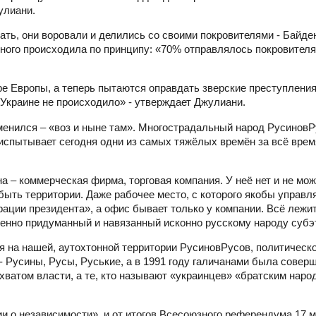
улиани.
ть, они воровали и делились со своими покровителями - Байде
нного происходила по принципу: «70% отправлялось покровител
ре Европы, а теперь пытаются оправдать зверские преступлени
в Украине не происходило» - утверждает Джулиани.
менился – «воз и ныне там». Многострадальный народ РусиновР
испытывает сегодня одни из самых тяжёлых времён за всё врем
 – коммерческая фирма, торговая компания. У неё нет и не мо
 быть территории. Даже рабочее место, с которого якобы управл
ации президента», а офис бывает только у компании. Всё лежит
венно придуманный и навязанный исконно русскому народу субэ
я на нашей, аутохтонной территории РусиновРусов, политическ
- Русины, Русы, Руськие, а в 1991 году галичанами была совер
ехватом власти, а те, кто называют «украинцев» «братским наро
и о независимости», и от итогов Всесоюзного референдума 17 м