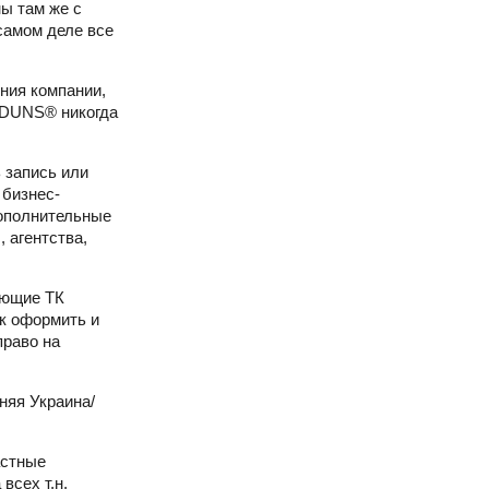
ны там же с
 самом деле все
ния компании,
 DUNS® никогда
 запись или
 бизнес-
дополнительные
 агентства,
ающие ТК
ак оформить и
право на
няя Украина/
астные
всех т.н.