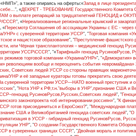
 «НМП»", а также опираясь на оферты:«
Запад в лице президента
к себе…
", «
ДЕКРЕТ - ТРЕБОВАНИЕ Государственного Комитета 
НТАМ о выплате репараций за тридцатилетний ГЕНОЦИД и ОК
Р/СССР.
", «
Нереализованные региональные крымский и закарпа
", «
Пересмотр Соглашения об ассоциации Украины с ЕС - через 
на/УНР» с суверенной территории УССР
", "
Торговая компания «У
тское и нацистское образование
", "
Преступление фашистского 
сти, или Чёрная трансплантология – медицинский геноцид Руси
 территории УССР\СССР
.", "«
Тарифный» геноцид РусиновРусов, Р
х режимов торговой компании «Украина/УНР»
", "
«Демократия» во
м» революциям вообще и переоценить события «евромайдана» 2
ских, Советских людей УССР со стороны правящих марионеточ
аина/УНР и её западные кураторы готовы прекратить свою деяте
а суверенной территории УССР—НАТО военный преступник и о
усских
", "
Нота УНР к РФ,т.н."выборы в УНР",признание США и В
УССР–геноцид РусиновРусов,Русских,Советских людей
", "
Геноц
инского законопроекта «об интернировании россиян»
", "
К финан
УССР готов присоединиться и ЕвроСоюз?
", "
Международная пла
изнание США и Великобританией геноцида советских людей
", "
О 
риватизация в УССР - гибридный геноцид РусиновРусов, Русск
питуляции УНР
", "
О создании Государственного Комитета Оборон
ССР в суверенных границах СССР.
", "
Двойная мораль и политик