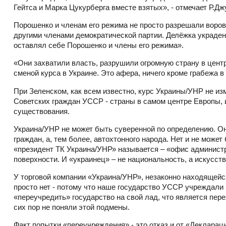
Гейтса и Марка Цукурберга вместе взятых», - отмечает Р.Дж
Порошенко и членам его режима не просто разрешали ворова
другими членами демократической партии. Делёжка украде
оставлял себе Порошенко и члены его режима».
«Они захватили власть, разрушили огромную страну в цент
сменой курса в Украине. Это афера, ничего кроме грабежа 
При Зеленском, как всем известно, курс Украины/УНР не из
Советских граждан УССР - страны в самом центре Европы, 
существования.
Украина/УНР не может быть суверенной по определению. Она
граждан, а, тем более, автохтонного народа. Нет и не может
«президент ТК Украина/УНР» называется – «офис администр
поверхности. И «украинец» – не национальность, а искусст
У торговой компании «Украина/УНР», незаконно находящейс
просто нет - потому что наше государство УССР учреждали 
«переучредить» государство на свой лад, что является пер
сих пор не поняли этой подмены.
Факт попытки «переучреждения» - это отказ и от «Деклараци