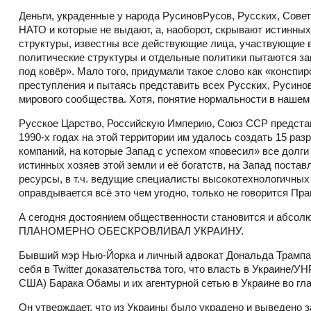
Деньги, украденные у народа РусиновРусов, Русских, Сове
НАТО и которые не выдают, а, наоборот, скрывают истинны
структуры, известны все действующие лица, участвующие в
политические структуры и отдельные политики пытаются зам
под ковёр». Мало того, придумали такое слово как «конспи
преступления и пытаясь представить всех Русских, Русино
мирового сообщества. Хотя, понятие нормальности в нашем
Русское Царство, Российскую Империю, Союз ССР представи
1990-х годах на этой территории им удалось создать 15 раз
компаний, на которые Запад с успехом «повесил» все долги 
истинных хозяев этой земли и её богатств, на Запад пост
ресурсы, в т.ч. ведущие специалисты высокотехнологичных 
оправдывается всё это чем угодно, только не говорится Пра
А сегодня достоянием общественности становится и абсолю
ПЛАНОМЕРНО ОБЕСКРОВЛИВАЛ УКРАИНУ.
Бывший мэр Нью-Йорка и личный адвокат Дональда Трампа 
себя в Twitter доказательства того, что власть в Украине
США) Барака Обамы и их агентурной сетью в Украине во гл
Он утверждает, что из Украины было украдено и выведено 