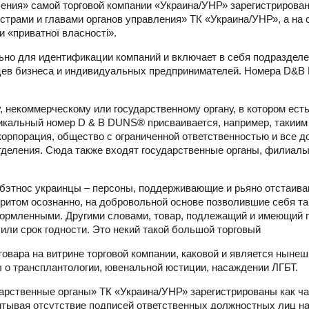
вления» самой торговой компании «Украина/УНР» зарегистрирова
истрами и главами органов управления» ТК «Украина/УНР», а на
 «приватної власності».
но для идентификации компаний и включает в себя подразделе
ьцев бизнеса и индивидуальных предпринимателей. Номера D&B
некоммерческому или государственному органу, в котором есть
никальный номер D & B DUNS® присваивается, например, такиим
корпорация, общество с ограниченной ответственностью и все 
деления. Сюда также входят государственные органы, филиалы,
 субэтнос украинцы – персоны, поддерживающие и рьяно отстаив
 притом осознанно, на добровольной основе позволившие себя т
ормленными. Другими словами, товар, подлежащий и имеющий 
 или срок годности. Это некий такой большой торговый
товара на витрине торговой компании, каковой и является нынеш
ы о трансплантологии, ювенальной юстиции, насаждении ЛГБТ.
дарственные органы» ТК «Украина/УНР» зарегистрированы как ч
тывая отсутствие подписей ответственных должностных лиц на 