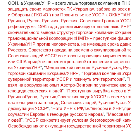
ООН, а Украина/УНР – всего лишь торговая компания в ТНК
защищать своих марионеток ТК «Украина», забрав их всех 
и Обороны ( ГКОиО ) при Правительстве УССР к ОККУПА
Русинов, Русов, Руських, Русских, Советских Граждан УСС
референдумы 1991 года делегитимизируют нынешнюю УНР
окончательного вывода структур торговой компании «Украи
транснациональной корпорации «НМП» – преступное фашис
Украины/УНР против человечества, не имеющее срока давно
Русского, Советского народа на временно оккупированной
Советских людей УССР со стороны правящих марионеточны
или США придётся пересмотреть своё отношение к «цветны
на Украине/УНР
", "
Медицинский геноцид РусиновРусов, Рус
торговой компании «Украина/УНР»
", "
Торговая компания Укр
суверенной территории УССР и покинуть эти территории
", "
Н
взял на вооружение опыт Австро-Венгрии по уничтожению р
геноцида советских людей
", "
Преступная вырубка лесов в 
РусиновРусов, Русских,Советских людей УССР в свете укра
плательщиков за геноцид Советских людей,РусиновРусов 
деоккупации УССР
", "
Нота УНР к РФ,т.н."выборы в УНР",пр
соучастии Европы в геноциде русского народа
", "
Массовая п
людей
", "
УССР конкретизирует условия безоговорочной ка
Освобождения от оккупации государственной территории У