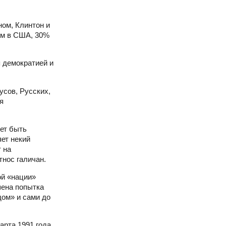
ном, Клинтон и
ям в США, 30%
я демократией и
усов, Русских,
я
жет быть
яет некий
 на
тнос галичан.
ой «нации»
шена попытка
дом» и сами до
арта 1991 года.