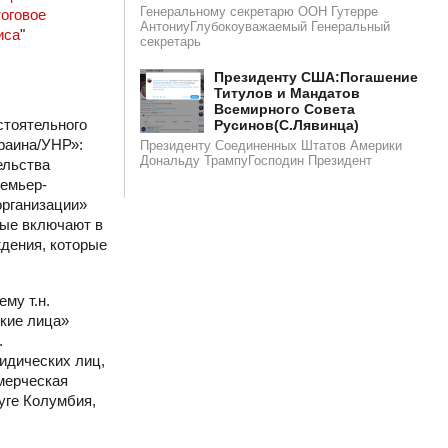
Генеральному секретарю ООН Гутерре
оговое
АнтониуГлубокоуважаемый Генеральный
иса
"
секретарь
​​Президенту США:Погашение
Титулов и Мандатов
Всемирного Совета
стоятельного
Русинов(С.Лявинца)​
краина/УНР»:
Президенту Соединенных Штатов Америки
Дональду ТрампуГосподин Пpeзидeнт
ельства
ремьер-
организации»
рые включают в
ждения, которые
му т.н.
ские лица»
.
идических лиц,
ммерческая
руге Колумбия,