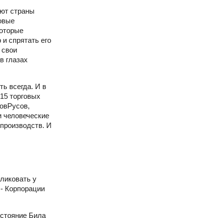
уют страны
овые
которые
и спрятать его
 свои
в глазах
ь всегда. И в
 15 торговых
новРусов,
и человеческие
 производств. И
ликовать у
 - Корпорации
остояние Била