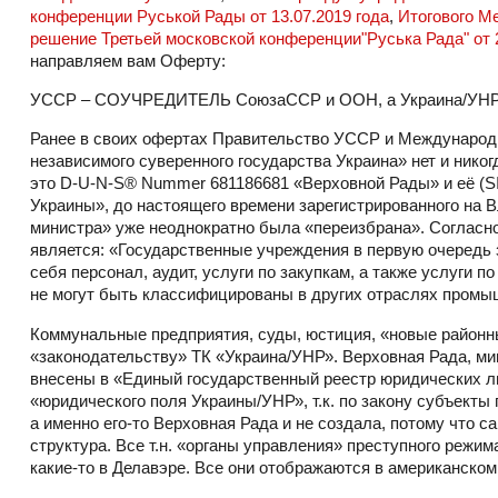
конференции Руськой Рады от 13.07.2019 года
,
Итогового М
решение Третьей московской конференции"Руська Рада" от 28
направляем вам Оферту:
УССР – СОУЧРЕДИТЕЛЬ СоюзаССР и ООН, а Украина/УНР –
Ранее в своих офертах Правительство УССР и Международн
независимого суверенного государства Украина» нет и никог
это D-U-N-S® Nummer 681186681 «Верховной Рады» и её (SI
Украины», до настоящего времени зарегистрированного на Вл
министра» уже неоднократно была «переизбрана». Согласно 
является: «Государственные учреждения в первую очередь 
себя персонал, аудит, услуги по закупкам, а также услуги
не могут быть классифицированы в других отраслях промыш
Коммунальные предприятия, суды, юстиция, «новые районн
«законодательству» ТК «Украина/УНР». Верховная Рада, ми
внесены в «Единый государственный реестр юридических лиц
«юридического поля Украины/УНР», т.к. по закону субъект
а именно его-то Верховная Рада и не создала, потому что 
структура. Все т.н. «органы управления» преступного режим
какие-то в Делавэре. Все они отображаются в американском 