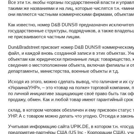
Все эти т.н. якобы «органы государственной власти и упра
такими же названиями и на лиц, которые числятся т.н. «мин
они являются частными коммерческими фирмами, объектами
Как известно, номер D&B DUNS® предназначен исключитель
государственные структуры, подрядчиков, а также владел
не присваиваются частным лицам.
Dun&Bradstreet присвоит номер D&B DUNS® коммерческому, 
файл, и каждой вновь созданной записи в этих объектах. У
объектам как юридически признанные лица: товарищество, 
сведения о местоположении объекта, включая филиалы и от
департаменты, министерства, военные объекты и т.д.
Исходя из этого, можно сделать вывод, что галичане и их
«Украина/УНР», – это «товар на полке» торговой компании,
по личной инициативе защищающие своё право быть так оф
продажу, обмен. Как и любой товар имеют гарантийный срок
склад, в котором человек обезличен и ему присвоен статус 
УНР. А с товаром можно делать что угодно. Отсюда и закон
Учитывая информацию сайта UPIK.DE, в котором т.н. «госу
предприятия-партнёры США (US Inc - Корпорации США), учи