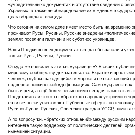
«учредительных» документах и отсутствие сведений о реги
Украины», а также не обнародование их в Едином государс
цель гибридного геноцида.
Что сегодня на самом деле имеет место быть на временно 
проживают Русы, Русины, Русские внедрены «политические г
землях поселили галичан и их субэтнос украинцев.
Наши Предки во всех документах всегда обозначали и указы
только Русы, Русины, Русичи.
Откуда же появились эти т.н. «украинцы»? В своих публи
мировому сообществу доказательства. Вкратце и простыми 
человек, глубоко находящийся в мороке и не осознающий про
подвергся психической «деформации». Само «украинство» – 
быть и речи, а ещё более невыносимо сегодня слышать выс
Представители этого т.н. «братского народа» устроили сего
его и всячески уничтожают. Публичные оферты по геноциду
РусиновРусов, Русских, Советских граждан УССР, нами так
А по вопросу т.н. «братских отношений» между русским нар
интернете такую поддержку от политических деятелей, орга
нынешней ситуации.