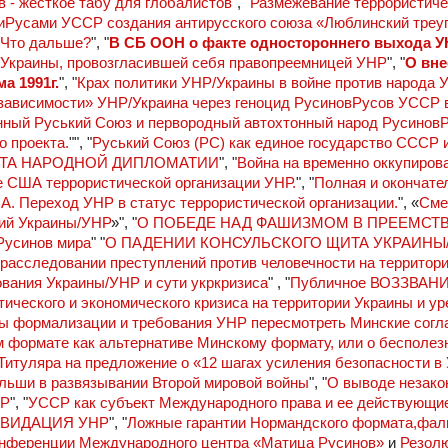
 - жёсткое табу для глобалистов
", "
Размежевание террористиче
иРусами УССР создания антирусского союза «Люблинский треу
!Что дальше?
", "
В СБ ООН о факте одностороннего выхода У
 Украины, провозгласившей себя правопреемницей УНР
", "
О вне
а 1991г.
", "
Крах политики УНР/Украины в войне против народа 
зависимости» УНР/Украина через геноцид РусиновРусов УССР в
ный Руський Союз и первородный автохтонный народ РусиновР
о проекта.
"", "
Руський Союз (РС) как единое государство СССР 
НОТА НАРОДНОЙ ДИПЛОМАТИИ
", "
Война на временно оккупиров
 США террористической организации УНР.
", "
Полная и окончате
А. Переход УНР в статус террористической организации.
", «
Сме
ий Украины/УНР
»", "
О ПОБЕДЕ НАД ФАШИЗМОМ В ПРЕЕМСТ
Русинов мира
" "
О ПАДЕНИИ КОНСУЛЬСКОГО ЩИТА УКРАИНЫ/
 расследовании преступлений против человечности на территор
вания Украины/УНР и сути укркризиса
" , "
Публичное ВОЗЗВАНИ
ого и экономического кризиса на территории Украины и ур
ы формализации и требования УНР пересмотреть Минские согл
 формате как альтернативе Минскому формату, или о бесполез
Титуляра на предложение о «12 шагах усиления безопасности в
льши в развязывании Второй мировой войны
", "
О выводе незако
СР
", "
УССР как субъект Международного права и ее действующи
КВИДАЦИЯ УНР
", "
Ложные гарантии Нормандского формата,фа
нференции Международного центра «Матица Русинов»
и
Резол