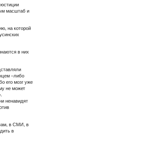
 юстиции
ным масштаб и
ю, на которой
русинских
инаются в них
дставляли
инцем –либо
бо его мозг уже
му не может
.
они ненавидят
отив
лам, в СМИ, в
дить в