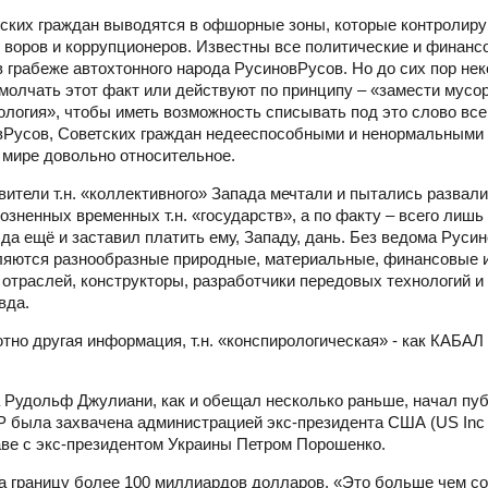
тских граждан выводятся в офшорные зоны, которые контролир
х воров и коррупционеров. Известны все политические и финанс
 грабеже автохтонного народа РусиновРусов. Но до сих пор не
олчать этот факт или действуют по принципу – «замести мусор 
рология», чтобы иметь возможность списывать под это слово все
вРусов, Советских граждан недееспособными и ненормальными 
 мире довольно относительное.
тели т.н. «коллективного» Запада мечтали и пытались развалит
розненных временных т.н. «государств», а по факту – всего лишь
да ещё и заставил платить ему, Западу, дань. Без ведома Руси
авляются разнообразные природные, материальные, финансовые 
отраслей, конструкторы, разработчики передовых технологий и
вда.
тно другая информация, т.н. «конспирологическая» - как КАБАЛ
Рудольф Джулиани, как и обещал несколько раньше, начал пуб
/УНР была захвачена администрацией экс-президента США (US Inc
аве с экс-президентом Украины Петром Порошенко.
за границу более 100 миллиардов долларов. «Это больше чем с