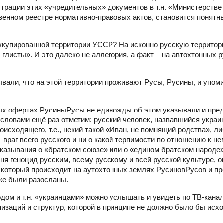
страции этих «учредительных» документов в т.н. «Министерстве
твенном реестре нормативно-правовых актов, становится понят
оккупированной территории УССР? На исконно русскую территори
листы». И это далеко не аллегория, а факт – на автохтонных 
вали, что на этой территории проживают Русы, Русины, и упом
чных офертах РусиныРусы не единожды об этом указывали и пре
словами ещё раз отметим: русский человек, назвавшийся укра
исходящего, т.е., некий такой «Иван, не помнящий родства», ли
враг всего русского и ни о какой терпимости по отношению к не
казывания о «братском союзе» или о «едином братском народе»
дня геноцид русским, всему русскому и всей русской культуре, 
, который происходит на аутохтонных землях РусиновРусов и пр
же были разосланы.
одом и т.н. «украинцами» можно услышать и увидеть по ТВ-кана
низаций и структур, которой в принципе не должно было бы исхо