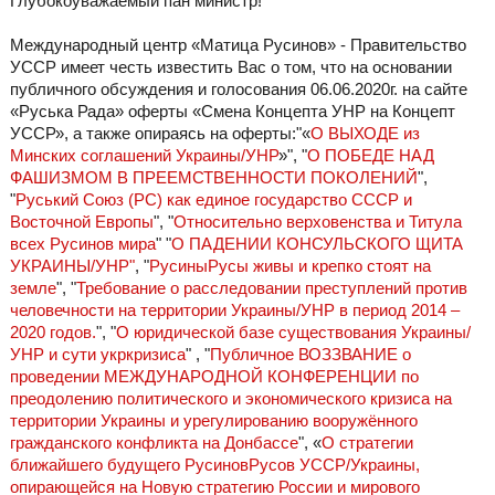
Глубокоуважаемый пан министр!
Международный центр «Матица Русинов» - Правительство
УССР имеет честь известить Вас о том, что на основании
публичного обсуждения и голосования 06.06.2020г. на сайте
«Руська Рада» оферты «Смена Концепта УНР на Концепт
УССР», а также опираясь на оферты:"«
О ВЫХОДЕ из
Минских соглашений Украины/УНР
»", "
О ПОБЕДЕ НАД
ФАШИЗМОМ В ПРЕЕМСТВЕННОСТИ ПОКОЛЕНИЙ
",
"
Руський Союз (РС) как единое государство СССР и
Восточной Европы
", "
Относительно верховенства и Титула
всех Русинов мира
" "
О ПАДЕНИИ КОНСУЛЬСКОГО ЩИТА
УКРАИНЫ/УНР"
, "
РусиныРусы живы и крепко стоят на
земле
", "
Требование о расследовании преступлений против
человечности на территории Украины/УНР в период 2014 –
2020 годов.
", "
О юридической базе существования Украины/
УНР и сути укркризиса
" , "
Публичное ВОЗЗВАНИЕ о
проведении МЕЖДУНАРОДНОЙ КОНФЕРЕНЦИИ по
преодолению политического и экономического кризиса на
территории Украины и урегулированию вооружённого
гражданского конфликта на Донбассе
", «
О стратегии
ближайшего будущего РусиновРусов УССР/Украины,
опирающейся на Новую стратегию России и мирового