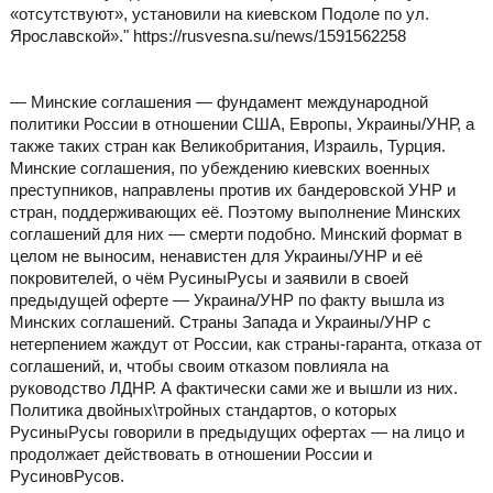
«отсутствуют», установили на киевском Подоле по ул.
Ярославской»." https://rusvesna.su/news/1591562258
— Минские соглашения — фундамент международной
политики России в отношении США, Европы, Украины/УНР, а
также таких стран как Великобритания, Израиль, Турция.
Минские соглашения, по убеждению киевских военных
преступников, направлены против их бандеровской УНР и
стран, поддерживающих её. Поэтому выполнение Минских
соглашений для них — смерти подобно. Минский формат в
целом не выносим, ненавистен для Украины/УНР и её
покровителей, о чём РусиныРусы и заявили в своей
предыдущей оферте — Украина/УНР по факту вышла из
Минских соглашений. Страны Запада и Украины/УНР с
нетерпением жаждут от России, как страны-гаранта, отказа от
соглашений, и, чтобы своим отказом повлияла на
руководство ЛДНР. А фактически сами же и вышли из них.
Политика двойных\тройных стандартов, о которых
РусиныРусы говорили в предыдущих офертах — на лицо и
продолжает действовать в отношении России и
РусиновРусов.