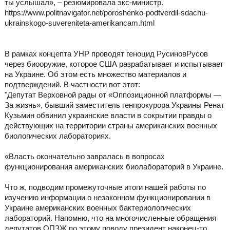
ты услышал», – резюмировала экс-министр.
https://www.politnavigator.net/poroshenko-podtverdil-sdachu-
ukrainskogo-suvereniteta-amerikancam.html
В рамках концепта УНР проводят геноцид РусиновРусов
через биооружие, которое США разрабатывает и испытывает
на Украине. Об этом есть множество материалов и
подтверждений. В частности вот этот:
"Депутат Верховной рады от «Оппозиционной платформы —
За жизнь», бывший заместитель генпрокурора Украины Ренат
Кузьмин обвинил украинские власти в сокрытии правды о
действующих на территории страны американских военных
биологических лабораториях.
«Власть окончательно завралась в вопросах
функционирования американских биолабораторий в Украине.
Что ж, подводим промежуточные итоги нашей работы по
изучению информации о незаконном функционировании в
Украине американских военных бактериологических
лабораторий. Напомню, что на многочисленные обращения
депутатов ОПЗЖ по этому поводу президент наконец-то