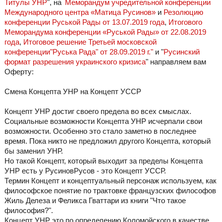
Титулы УНР
", на
Меморандум учредительной конференции
Международного центра «Матица Русинов»
и
Резолюцию
конференции Руськой Рады от 13.07.2019 года
,
Итогового
Меморандума конференции «Руськой Рады» от 22.08.2019
года
,
Итоговое решение Третьей московской
конференции"Руська Рада" от 28.09.2019 г."
и "
Русинский
формат разрешения украинского кризиса
" направляем вам
Оферту:
Смена Концепта УНР на Концепт УССР
Концепт УНР достиг своего предела во всех смыслах.
Социальные возможности Концепта УНР исчерпали свои
возможности. Особенно это стало заметно в последнее
время. Пока никто не предложил другого Концепта, который
бы заменил УНР.
Но такой Концепт, который выходит за пределы Концепта
УНР есть у РусиновРусов - это Концепт УССР.
Термин Концепт и концептуальный персонаж используем, как
философское понятие по трактовке французских философов
Жиль Делеза и Феликса Гваттари из книги "Что такое
философия?".
Концепт УНР это по определению Коломойского в качестве