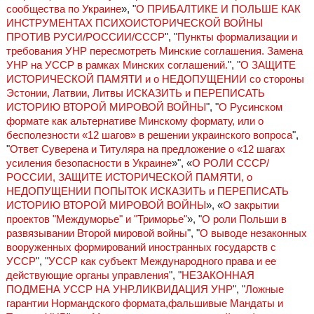
сообщества по Украине
», "
О ПРИБАЛТИКЕ И ПОЛЬШЕ КАК
ИНСТРУМЕНТАХ ПСИХОИСТОРИЧЕСКОЙ ВОЙНЫ
ПРОТИВ РУСИ/РОССИИ/СССР
", "
Пункты формализации и
требования УНР пересмотреть Минские соглашения. Замена
УНР на УССР в рамках Минских соглашений.
", "
О ЗАЩИТЕ
ИСТОРИЧЕСКОЙ ПАМЯТИ и о НЕДОПУЩЕНИИ со стороны
Эстонии, Латвии, Литвы ИСКАЗИТЬ и ПЕРЕПИСАТЬ
ИСТОРИЮ ВТОРОЙ МИРОВОЙ ВОЙНЫ
", "
О Русинском
формате как альтернативе Минскому формату, или о
бесполезности «12 шагов» в решении украинского вопроса
",
"
Ответ Суверена и Титуляра на предложение о «12 шагах
усиления безопасности в Украине
»", «
О РОЛИ СССР/
РОССИИ, ЗАЩИТЕ ИСТОРИЧЕСКОЙ ПАМЯТИ, о
НЕДОПУЩЕНИИ ПОПЫТОК ИСКАЗИТЬ и ПЕРЕПИСАТЬ
ИСТОРИЮ ВТОРОЙ МИРОВОЙ ВОЙНЫ
», «
О закрытии
проектов "Междуморье" и "Триморье"
», "
О роли Польши в
развязывании Второй мировой войны
", "
О выводе незаконных
вооруженных формирований иностранных государств с
УССР
", "
УССР как субъект Международного права и ее
действующие органы управления
", "
НЕЗАКОННАЯ
ПОДМЕНА УССР НА УНР.ЛИКВИДАЦИЯ УНР
", "
Ложные
гарантии Нормандского формата,фальшивые Мандаты и