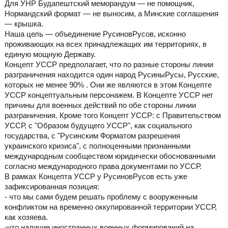
Для УНР Будапештский меморандум — не помощник,
Нормандский формат — не выносим, а Минские соглашения
— крышка.
Наша цель — объединение РусиновРусов, исконно
проживающих на всех принадлежащих им территориях, в
единую мощную Державу.
Концепт УССР предполагает, что по разные стороны линии
разграничения находится один народ РусиныРусы, Русские,
которых не менее 90% . Они же являются в этом Концепте
УССР концептуальным персонажем. В Концепте УССР нет
причины для военных действий по обе стороны линии
разграничения. Кроме того Концепт УССР: с Правительством
УССР, с "Образом будущего УССР", как социального
государства, с "Русинским Форматом разрешения
украинского кризиса", с полноценными признанными
международным сообществом юридически обоснованными
согласно международного права документами по УССР.
В рамках Концепта УССР у РусиновРусов есть уже
зафиксированная позиция:
- что мы сами будем решать проблему с вооруженным
конфликтом на временно оккупированной территории УССР,
как хозяева.
-что наличие иностранных военных формирований на