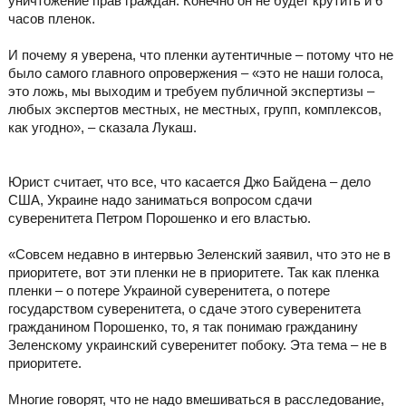
уничтожение прав граждан. Конечно он не будет крутить и 6
часов пленок.
И почему я уверена, что пленки аутентичные – потому что не
было самого главного опровержения – «это не наши голоса,
это ложь, мы выходим и требуем публичной экспертизы –
любых экспертов местных, не местных, групп, комплексов,
как угодно», – сказала Лукаш.
Юрист считает, что все, что касается Джо Байдена – дело
США, Украине надо заниматься вопросом сдачи
суверенитета Петром Порошенко и его властью.
«Совсем недавно в интервью Зеленский заявил, что это не в
приоритете, вот эти пленки не в приоритете. Так как пленка
пленки – о потере Украиной суверенитета, о потере
государством суверенитета, о сдаче этого суверенитета
гражданином Порошенко, то, я так понимаю гражданину
Зеленскому украинский суверенитет побоку. Эта тема – не в
приоритете.
Многие говорят, что не надо вмешиваться в расследование,