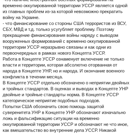
временно оккупированной территории УССР является одной
из главных проблем из-за которой невозможно прекратить
войну на Украине.
- что финансирование со стороны США террористов из ВСУ,
СБУ, МВД и т.д. только усугубляет проблему. Поэтому
прекращение финансирования войны наряду с выводом
вооруженных формирований с временно оккупированной
территории УССР неразрывно связаны и как одни из
первоочередных в рамках нового Концепта УССР.
Работа в Концепте УССР ознаменует включение не только
власти и территории, которая абсолютно оторванная от
народа в Концепте УНР, но и народа. И окончание военного
конфликта в течении месяца.
В Концепте УССР отдельно обозначено о неприятии двойных
и тройных стандартов. В оценках и выводах в Концепте УНР
двойные и тройные стандарты норма. В Концепте УССР
категорическое неприятие подобных подходов.
Попытки США обозначить свою помощь защитой
суверенитета УНР в Концепте УНР обозначают изначально
ложь и фальсификацию ситуации на временно
оккупированной территории УССР и обозначают не что иное,
как вмешательство во внутренние дела УССР. Никакой