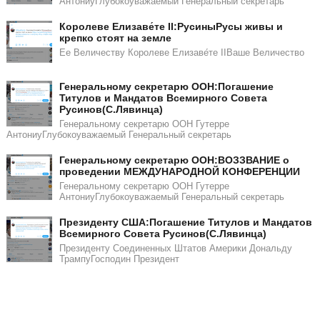
АнтониуГлубокоуважаемый Генеральный секретарь
Королеве Елизаве́те II:РусиныРусы живы и
крепко стоят на земле
Ее Величеству Королеве Елизаве́те IIВаше Величество
Генеральному секретарю ООН:Погашение
Титулов и Мандатов Всемирного Совета
Русинов(С.Лявинца)​​
Генеральному секретарю ООН Гутерре
АнтониуГлубокоуважаемый Генеральный секретарь
Генеральному секретарю ООН:ВОЗЗВАНИЕ о
проведении МЕЖДУНАРОДНОЙ КОНФЕРЕНЦИИ
Генеральному секретарю ООН Гутерре
АнтониуГлубокоуважаемый Генеральный секретарь
​​Президенту США:Погашение Титулов и Мандатов
Всемирного Совета Русинов(С.Лявинца)​
Президенту Соединенных Штатов Америки Дональду
ТрампуГосподин Пpeзидeнт