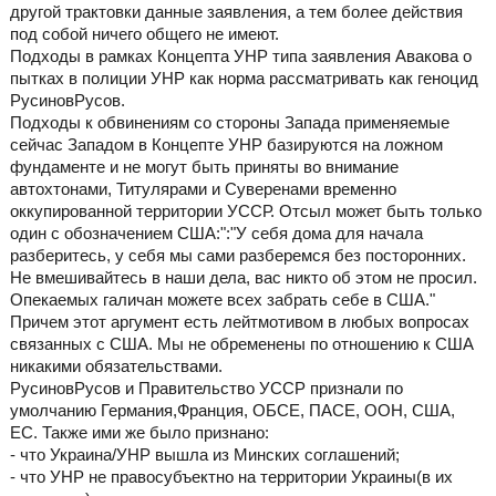
другой трактовки данные заявления, а тем более действия
под собой ничего общего не имеют.
Подходы в рамках Концепта УНР типа заявления Авакова о
пытках в полиции УНР как норма рассматривать как геноцид
РусиновРусов.
Подходы к обвинениям со стороны Запада применяемые
сейчас Западом в Концепте УНР базируются на ложном
фундаменте и не могут быть приняты во внимание
автохтонами, Титулярами и Суверенами временно
оккупированной территории УССР. Отсыл может быть только
один с обозначением США:":"У себя дома для начала
разберитесь, у себя мы сами разберемся без посторонних.
Не вмешивайтесь в наши дела, вас никто об этом не просил.
Опекаемых галичан можете всех забрать себе в США."
Причем этот аргумент есть лейтмотивом в любых вопросах
связанных с США. Мы не обременены по отношению к США
никакими обязательствами.
РусиновРусов и Правительство УССР признали по
умолчанию Германия,Франция, ОБСЕ, ПАСЕ, ООН, США,
ЕС. Также ими же было признано:
- что Украина/УНР вышла из Минских соглашений;
- что УНР не правосубъектно на территории Украины(в их