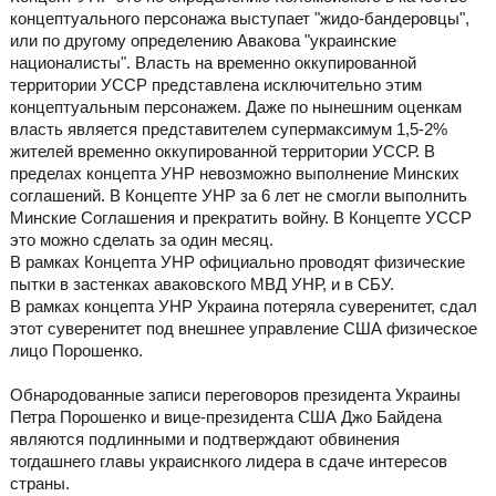
концептуального персонажа выступает "жидо-бандеровцы",
или по другому определению Авакова "украинские
националисты". Власть на временно оккупированной
территории УССР представлена исключительно этим
концептуальным персонажем. Даже по нынешним оценкам
власть является представителем супермаксимум 1,5-2%
жителей временно оккупированной территории УССР. В
пределах концепта УНР невозможно выполнение Минских
соглашений. В Концепте УНР за 6 лет не смогли выполнить
Минские Соглашения и прекратить войну. В Концепте УССР
это можно сделать за один месяц.
В рамках Концепта УНР официально проводят физические
пытки в застенках аваковского МВД УНР, и в СБУ.
В рамках концепта УНР Украина потеряла суверенитет, сдал
этот суверенитет под внешнее управление США физическое
лицо Порошенко.
Обнародованные записи переговоров президента Украины
Петра Порошенко и вице-президента США Джо Байдена
являются подлинными и подтверждают обвинения
тогдашнего главы украиснкого лидера в сдаче интересов
страны.