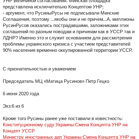
УНР величиной согласования. Минская площадка
представлена исключительно Концептом УНР;
- аргумент, что РусиныРусы не подписывали Минские
Соглашения, поэтому ...якобы они и не причем...А, миллионы
РусинРусов оказались пострадавшими, заложниками этих
соглашений по разным поводам и причинам как в УССР так и
ЛДНР? Именно это и служит основанием для рассмотрения
проблемы украинского кризиса с участием представителей
90% населения временно оккупированной территории УССР.
С признательностью и уважением
Председатель МЦ «Матица Русинов» Петр Гецко
6 июня 2020 года
Экз:6 из 6
Кроме того Русины ранее уже поставили в известность:
Конституционному суду Украины:Смена Концепта УНР на
Концепт УССР
Министру иностранных дел Украины:Смена Концепта УНР на