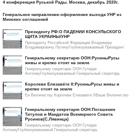
4 конференция Руськой Рады. Москва, декабрь 2020г.
Генеральное направление-оформление выхода УНР из
Минских соглашений
Президенту РФ:О ПАДЕНИИ КОНСУЛЬСКОГО
ЩИТА УКРАИНЫ/УНР​​
Президенту Российской Федерации Владимиру
Владимировичу ПутинуГлубокоуважаемый Президент
Генеральному секретарю ООН:РусиныРусы
живы и крепко стоят на земле
Генеральному секретарю ООН Гутерре
АнтониуГлубокоуважаемый Генеральный секретарь
Королеве Елизаве́те II:РусиныРусы живы и
крепко стоят на земле
Ее Величеству Королеве Елизаве́те IIВаше Величество
Генеральному секретарю ООН:Погашение
Титулов и Мандатов Всемирного Совета
Русинов(С.Лявинца)​​
Генеральному секретарю ООН Гутерре
АнтониуГлубокоуважаемый Генеральный секретарь