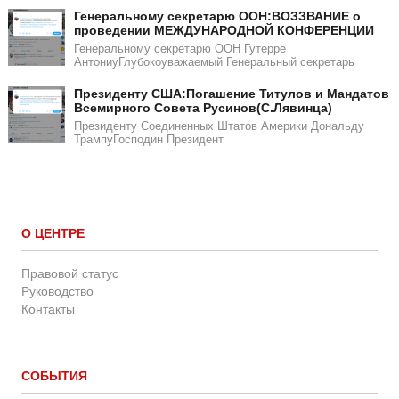
Генеральному секретарю ООН:ВОЗЗВАНИЕ о
проведении МЕЖДУНАРОДНОЙ КОНФЕРЕНЦИИ
Генеральному секретарю ООН Гутерре
АнтониуГлубокоуважаемый Генеральный секретарь
​​Президенту США:Погашение Титулов и Мандатов
Всемирного Совета Русинов(С.Лявинца)​
Президенту Соединенных Штатов Америки Дональду
ТрампуГосподин Пpeзидeнт
О ЦЕНТРЕ
Правовой статус
Руководство
Контакты
СОБЫТИЯ