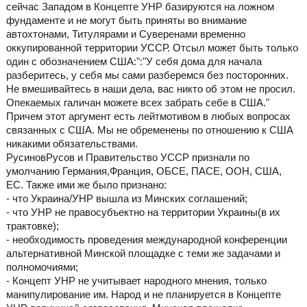
сейчас Западом в Концепте УНР базируются на ложном
фундаменте и не могут быть приняты во внимание
автохтонами, Титулярами и Суверенами временно
оккупированной территории УССР. Отсыл может быть только
один с обозначением США:":"У себя дома для начала
разберитесь, у себя мы сами разберемся без посторонних.
Не вмешивайтесь в наши дела, вас никто об этом не просил.
Опекаемых галичан можете всех забрать себе в США."
Причем этот аргумент есть лейтмотивом в любых вопросах
связанных с США. Мы не обременены по отношению к США
никакими обязательствами.
РусиновРусов и Правительство УССР признали по
умолчанию Германия,Франция, ОБСЕ, ПАСЕ, ООН, США,
ЕС. Также ими же было признано:
- что Украина/УНР вышла из Минских соглашений;
- что УНР не правосубъектно на территории Украины(в их
трактовке);
- необходимость проведения международной конференции
альтернативной Минской площадке с теми же задачами и
полномочиями;
- Концепт УНР не учитывает народного мнения, только
манипулирование им. Народ и не планируется в Концепте