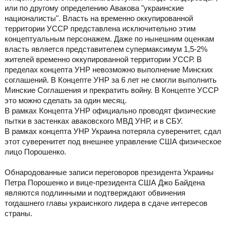
или по другому определению Авакова "украинские
националисты". Власть на временно оккупированной
территории УССР представлена исключительно этим
концептуальным персонажем. Даже по нынешним оценкам
власть является представителем супермаксимум 1,5-2%
жителей временно оккупированной территории УССР. В
пределах концепта УНР невозможно выполнение Минских
соглашений. В Концепте УНР за 6 лет не смогли выполнить
Минские Соглашения и прекратить войну. В Концепте УССР
это можно сделать за один месяц.
В рамках Концепта УНР официально проводят физические
пытки в застенках аваковского МВД УНР, и в СБУ.
В рамках концепта УНР Украина потеряла суверенитет, сдал
этот суверенитет под внешнее управление США физическое
лицо Порошенко.
Обнародованные записи переговоров президента Украины
Петра Порошенко и вице-президента США Джо Байдена
являются подлинными и подтверждают обвинения
тогдашнего главы украиснкого лидера в сдаче интересов
страны.