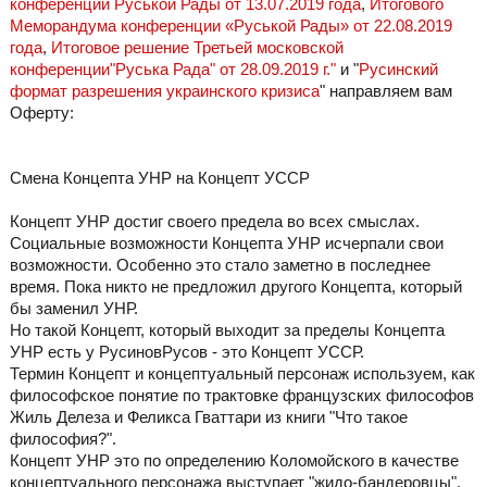
конференции Руськой Рады от 13.07.2019 года
,
Итогового
Меморандума конференции «Руськой Рады» от 22.08.2019
года
,
Итоговое решение Третьей московской
конференции"Руська Рада" от 28.09.2019 г."
и "
Русинский
формат разрешения украинского кризиса
" направляем вам
Оферту:
Смена Концепта УНР на Концепт УССР
Концепт УНР достиг своего предела во всех смыслах.
Социальные возможности Концепта УНР исчерпали свои
возможности. Особенно это стало заметно в последнее
время. Пока никто не предложил другого Концепта, который
бы заменил УНР.
Но такой Концепт, который выходит за пределы Концепта
УНР есть у РусиновРусов - это Концепт УССР.
Термин Концепт и концептуальный персонаж используем, как
философское понятие по трактовке французских философов
Жиль Делеза и Феликса Гваттари из книги "Что такое
философия?".
Концепт УНР это по определению Коломойского в качестве
концептуального персонажа выступает "жидо-бандеровцы",