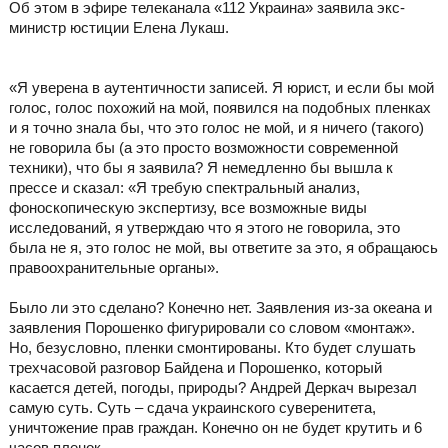
Об этом в эфире телеканала «112 Украина» заявила экс-
министр юстиции Елена Лукаш.
«Я уверена в аутентичности записей. Я юрист, и если бы мой
голос, голос похожий на мой, появился на подобных пленках
и я точно знала бы, что это голос не мой, и я ничего (такого)
не говорила бы (а это просто возможности современной
техники), что бы я заявила? Я немедленно бы вышла к
прессе и сказал: «Я требую спектральный анализ,
фоноскопическую экспертизу, все возможные виды
исследований, я утверждаю что я этого не говорила, это
была не я, это голос не мой, вы ответите за это, я обращаюсь
правоохранительные органы».
Было ли это сделано? Конечно нет. Заявления из-за океана и
заявления Порошенко фигурировали со словом «монтаж».
Но, безусловно, пленки смонтированы. Кто будет слушать
трехчасовой разговор Байдена и Порошенко, который
касается детей, погоды, природы? Андрей Деркач вырезал
самую суть. Суть – сдача украинского суверенитета,
уничтожение прав граждан. Конечно он не будет крутить и 6
часов пленок.