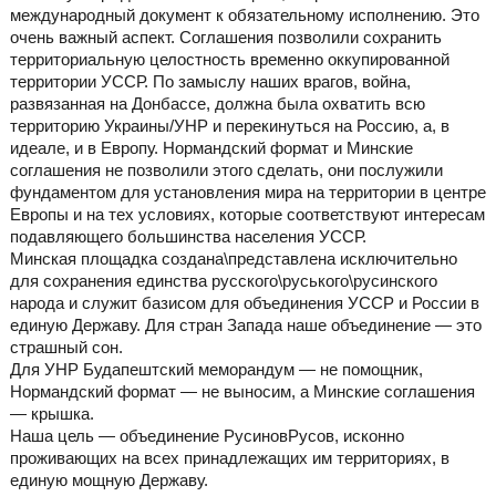
международный документ к обязательному исполнению. Это
очень важный аспект. Соглашения позволили сохранить
территориальную целостность временно оккупированной
территории УССР. По замыслу наших врагов, война,
развязанная на Донбассе, должна была охватить всю
территорию Украины/УНР и перекинуться на Россию, а, в
идеале, и в Европу. Нормандский формат и Минские
соглашения не позволили этого сделать, они послужили
фундаментом для установления мира на территории в центре
Европы и на тех условиях, которые соответствуют интересам
подавляющего большинства населения УССР.
Минская площадка создана\представлена исключительно
для сохранения единства русского\руського\русинского
народа и служит базисом для объединения УССР и России в
единую Державу. Для стран Запада наше объединение — это
страшный сон.
Для УНР Будапештский меморандум — не помощник,
Нормандский формат — не выносим, а Минские соглашения
— крышка.
Наша цель — объединение РусиновРусов, исконно
проживающих на всех принадлежащих им территориях, в
единую мощную Державу.