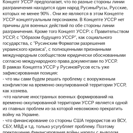
Концепт УССР предполагает, что по разные стороны линии
разграничения находится один народ РусиныРусы, Русские,
которых не менее 90% . Они же являются в этом Концепте
УССР концептуальным персонажем. В Концепте УССР нет
причины для военных действий по обе стороны линии
разграничения. Кроме того Концепт УССР: с Правительством
УССР, с "Образом будущего УССР", как социального
государства, с "Русинским Форматом разрешения
украинского кризиса", с полноценными признанными
международным сообществом юридически обоснованными
согласно международного права документами по УССР.
В рамках Концепта УССР у РусиновРусов есть уже
зафиксированная позиция:
- что мы сами будем решать проблему с вооруженным
конфликтом на временно оккупированной территории УССР,
как хозяева.
-что наличие иностранных военных формирований на
временно оккупированной территории УССР является одной
из главных проблем из-за которой невозможно прекратить
войну на Украине.
- что финансирование со стороны США террористов из ВСУ,
СБУ, МВД и т.д. только усугубляет проблему. Поэтому
прекращение финансирования войны наряду с выводом