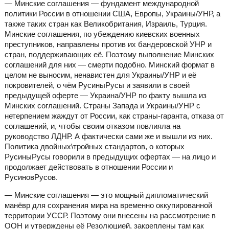
— Минские соглашения — фундамент международной
политики России в отношении США, Европы, Украины/УНР, а
также таких стран как Великобритания, Израиль, Турция.
Минские соглашения, по убеждению киевских военных
преступников, направлены против их бандеровской УНР и
стран, поддерживающих её. Поэтому выполнение Минских
соглашений для них — смерти подобно. Минский формат в
целом не выносим, ненавистен для Украины/УНР и её
покровителей, о чём РусиныРусы и заявили в своей
предыдущей оферте — Украина/УНР по факту вышла из
Минских соглашений. Страны Запада и Украины/УНР с
нетерпением жаждут от России, как страны-гаранта, отказа от
соглашений, и, чтобы своим отказом повлияла на
руководство ЛДНР. А фактически сами же и вышли из них.
Политика двойных\тройных стандартов, о которых
РусиныРусы говорили в предыдущих офертах — на лицо и
продолжает действовать в отношении России и
РусиновРусов.
— Минские соглашения — это мощный дипломатический
манёвр для сохранения мира на временно оккупированной
территории УССР. Поэтому они внесены на рассмотрение в
ООН и утверждены её Резолюцией, закреплены там как