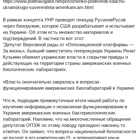
https://www.politnavigator.net/poroshenko-podtverdil-sdachu-
ukrainskogo-suvereniteta-amerikancam.html
В рамках концепта УНР проводят геноцид РусиновРусов
через биооружие, которое США разрабатывает и испытывает
на Украине. Об этом есть множество материалов и
подтверждений. В частности вот этот:
"Депутат Верховной рады от «Оппозиционной платформы —
За жизнь», бывший заместитель генпрокурора Украины Ренат
Кузьмин обвинил украинские власти в сокрытии правды о
действующих на территории страны американских военных
биологических лабораториях.
«Власть окончательно завралась в вопросах
функционирования американских биолабораторий в Украине.
Что ж, подводим промежуточные итоги нашей работы по
изучению информации о незаконном функционировании в
Украине американских военных бактериологических
лабораторий. Напомню, что на многочисленные обращения
депутатов ОПЗЖ по этому поводу президент наконец-то
ответил. Он заявил, что вопросы национальной безопасности
не входят в его компетенцию (!), и перенаправил наши