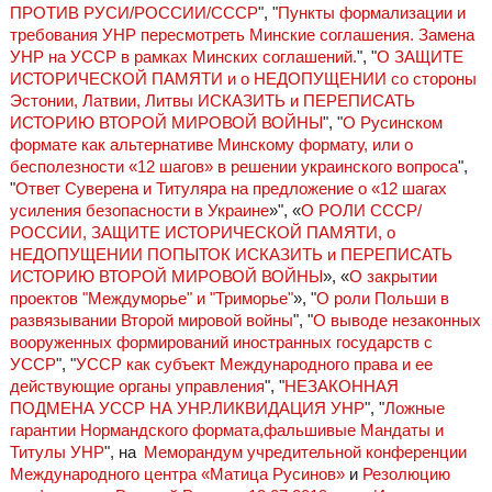
ПРОТИВ РУСИ/РОССИИ/СССР
", "
Пункты формализации и
требования УНР пересмотреть Минские соглашения. Замена
УНР на УССР в рамках Минских соглашений.
", "
О ЗАЩИТЕ
ИСТОРИЧЕСКОЙ ПАМЯТИ и о НЕДОПУЩЕНИИ со стороны
Эстонии, Латвии, Литвы ИСКАЗИТЬ и ПЕРЕПИСАТЬ
ИСТОРИЮ ВТОРОЙ МИРОВОЙ ВОЙНЫ
", "
О Русинском
формате как альтернативе Минскому формату, или о
бесполезности «12 шагов» в решении украинского вопроса
",
"
Ответ Суверена и Титуляра на предложение о «12 шагах
усиления безопасности в Украине
»", «
О РОЛИ СССР/
РОССИИ, ЗАЩИТЕ ИСТОРИЧЕСКОЙ ПАМЯТИ, о
НЕДОПУЩЕНИИ ПОПЫТОК ИСКАЗИТЬ и ПЕРЕПИСАТЬ
ИСТОРИЮ ВТОРОЙ МИРОВОЙ ВОЙНЫ
», «
О закрытии
проектов "Междуморье" и "Триморье"
», "
О роли Польши в
развязывании Второй мировой войны
", "
О выводе незаконных
вооруженных формирований иностранных государств с
УССР
", "
УССР как субъект Международного права и ее
действующие органы управления
", "
НЕЗАКОННАЯ
ПОДМЕНА УССР НА УНР.ЛИКВИДАЦИЯ УНР
", "
Ложные
гарантии Нормандского формата,фальшивые Мандаты и
Титулы УНР
", на
Меморандум учредительной конференции
Международного центра «Матица Русинов»
и
Резолюцию