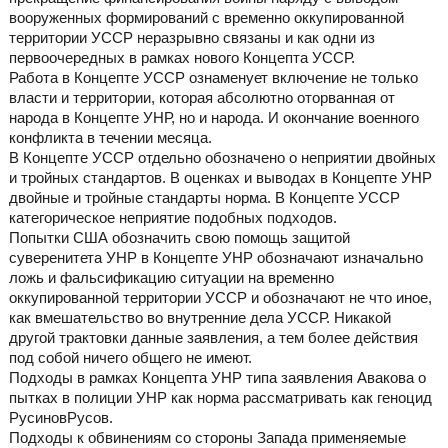
вооруженных формирований с временно оккупированной
территории УССР неразрывно связаны и как одни из
первоочередных в рамках нового Концепта УССР.
Работа в Концепте УССР ознаменует включение не только
власти и территории, которая абсолютно оторванная от
народа в Концепте УНР, но и народа. И окончание военного
конфликта в течении месяца.
В Концепте УССР отдельно обозначено о неприятии двойных
и тройных стандартов. В оценках и выводах в Концепте УНР
двойные и тройные стандарты норма. В Концепте УССР
категорическое неприятие подобных подходов.
Попытки США обозначить свою помощь защитой
суверенитета УНР в Концепте УНР обозначают изначально
ложь и фальсификацию ситуации на временно
оккупированной территории УССР и обозначают не что иное,
как вмешательство во внутренние дела УССР. Никакой
другой трактовки данные заявления, а тем более действия
под собой ничего общего не имеют.
Подходы в рамках Концепта УНР типа заявления Авакова о
пытках в полиции УНР как норма рассматривать как геноцид
РусиновРусов.
Подходы к обвинениям со стороны Запада применяемые