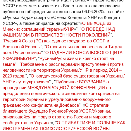
УССР имеет честь известить Вас о том, что на основании
публичного обсуждения и голосования 06.06.2020г. на сайте
«Руська Рада» оферты «Смена Концепта УНР на Концепт
УССР», а также опираясь на оферты:"«
О ВЫХОДЕ из
Минских соглашений Украины/УНР
»", "
О ПОБЕДЕ НАД
ФАШИЗМОМ В ПРЕЕМСТВЕННОСТИ ПОКОЛЕНИЙ
",
"
Руський Союз (РС) как единое государство СССР и
Восточной Европы
", "
Относительно верховенства и Титула
всех Русинов мира
" "
О ПАДЕНИИ КОНСУЛЬСКОГО ЩИТА
УКРАИНЫ/УНР"
, "
РусиныРусы живы и крепко стоят на
земле
", "
Требование о расследовании преступлений против
человечности на территории Украины/УНР в период 2014 –
2020 годов.
", "
О юридической базе существования Украины/
УНР и сути укркризиса
" , "
Публичное ВОЗЗВАНИЕ о
проведении МЕЖДУНАРОДНОЙ КОНФЕРЕНЦИИ по
преодолению политического и экономического кризиса на
территории Украины и урегулированию вооружённого
гражданского конфликта на Донбассе
", «
О стратегии
ближайшего будущего РусиновРусов УССР/Украины,
опирающейся на Новую стратегию России и мирового
сообщества по Украине
», "
О ПРИБАЛТИКЕ И ПОЛЬШЕ КАК
ИНСТРУМЕНТАХ ПСИХОИСТОРИЧЕСКОЙ ВОЙНЫ