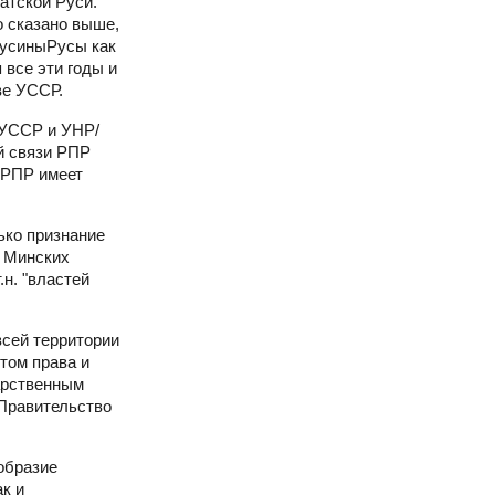
атской Руси.
о сказано выше,
РусиныРусы как
все эти годы и
ве УССР.
 УССР и УНР/
ой связи РПР
 РПР имеет
ько признание
з Минских
н. "властей
всей территории
том права и
арственным
Правительство
образие
к и