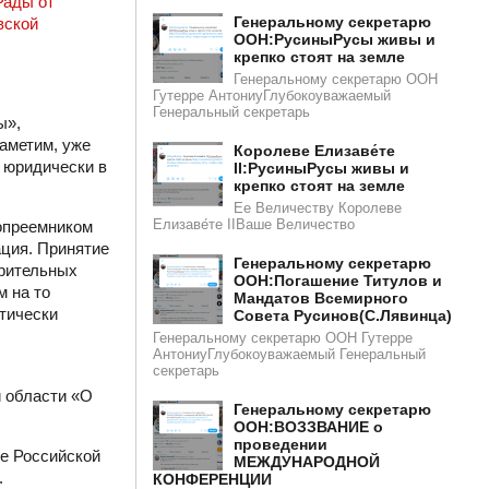
Рады от
Генеральному секретарю
вской
ООН:РусиныРусы живы и
крепко стоят на земле
Генеральному секретарю ООН
Гутерре АнтониуГлубокоуважаемый
Генеральный секретарь
ы»,
аметим, уже
Королеве Елизаве́те
о юридически в
II:РусиныРусы живы и
крепко стоят на земле
Ее Величеству Королеве
Елизаве́те IIВаше Величество
вопреемником
ция. Принятие
Генеральному секретарю
ерительных
ООН:Погашение Титулов и
м на то
Мандатов Всемирного
ктически
Совета Русинов(С.Лявинца)​​
Генеральному секретарю ООН Гутерре
АнтониуГлубокоуважаемый Генеральный
секретарь
й области «О
Генеральному секретарю
ООН:ВОЗЗВАНИЕ о
проведении
е Российской
МЕЖДУНАРОДНОЙ
.
КОНФЕРЕНЦИИ