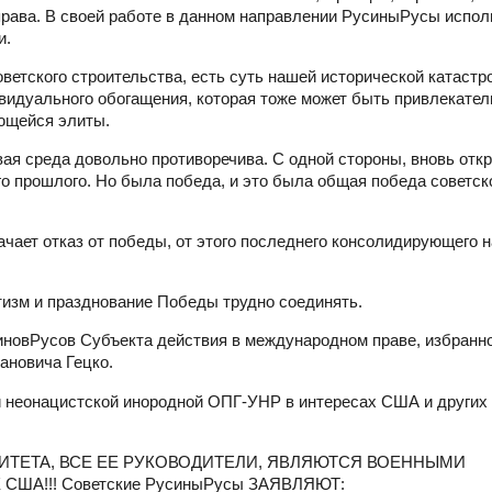
права. В своей работе в данном направлении РусиныРусы испол
и.
ветского строительства, есть суть нашей исторической катаст
видуального обогащения, которая тоже может быть привлекатель
ющейся элиты.
я среда довольно противоречива. С одной стороны, вновь отк
го прошлого. Но была победа, и это была общая победа советск
ачает отказ от победы, от этого последнего консолидирующего 
изм и празднование Победы трудно соединять.
овРусов Субъекта действия в международном праве, избранно
ановича Гецко.
онацистской инородной ОПГ-УНР в интересах США и других 
НИТЕТА, ВСЕ ЕЕ РУКОВОДИТЕЛИ, ЯВЛЯЮТСЯ ВОЕННЫМИ
ША!!! Советские РусиныРусы ЗАЯВЛЯЮТ: