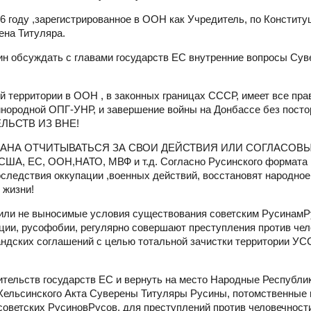
6 году ,зарегистрированное в ООН как Учредитель, по Конститу
ена Титуляра.
чин обсуждать с главами государств ЕС внутренние вопросы Сув
 территории в ООН , в законных границах СССР, имеет все пра
нородной ОПГ-УНР, и завершение войны на Донбассе без посто
ЕЛЬСТВ ИЗ ВНЕ!
 ОБЯЗАНА ОТЧИТЫВАТЬСЯ ЗА СВОИ ДЕЙСТВИЯ ИЛИ СОГЛАСОВ
ЕС, ООН,НАТО, МВФ и т.д. Согласно Русинского формата
следствия оккупации ,военных действий, восстановят народное
 жизни!
роили не выносимые условия существования советским РусинамР
ции, русофобии, регулярно совершают преступления против че
ндских соглашений с целью тотальной зачистки территории УСС
ельств государств ЕС и вернуть на место Народные Республик
е Хельсинского Акта Суверены Титуляры Русины, потомственные
тских РусиновРусов, для преступлений против человечности