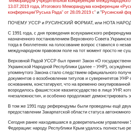
Меморандум учредительной конференции Международного 
13.07.2019 года
,
Итогового Меморандума конференции «Руськ
конференции"Руська Рада" от 28.09.2019 г."
и "
Русинский фо
ПОЧЕМУ УССР и РУСИНСКИЙ ФОРМАТ, или НОТА НАР
С 1991 года, с дня проведения всеукраинского референдум
назначенного постановлением Верховного Совета Украинско
тогда в бюллетенях на голосование вопрос ставился о незав
международном правовом поле на тот момент просто не суще
Верховной Радой УССР был принят Закон «О государственн
Украинской Народной Республики (далее – УНР), осуждённ
упомянутого Закона стало следствием официального получе
документов о возобновлении титулов и суверенитетов УНР о
основанием, констатируют, что на временно оккупированной
возродилось фашистское квазигосударство в лице УНР, кото
«незалежности», и особенно продолжает демонстрировать э
В том же 1991 году референдумы были проведены ещё двум
предоставлении Закарпатской области статуса автономного 
Сегодня ранее находившаяся в доверительном управлении
Федерации: народу Республики Крым удалось полностью реал