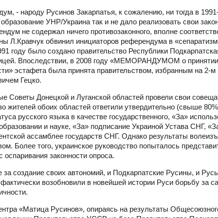
, - народу Русинов Закарпатья, к сожалению, ни тогда в 1991-
образование УНР/Украина так и не дало реализовать свои зако
ендум не содержал ничего противозаконного, вполне соответст
ны Л.Кравчук обвинил инициаторов референдума в «сепаратизме
991 году было создано правительство Республики Подкарпатская
ницей. Впоследствии, в 2008 году «МЕМОРАНДУМОМ о принятии
сти» эстафета была принята правительством, избранным на 2-м
вичем Гецко.
ные Советы Донецкой и Луганской областей провели свои совещ
о жителей обоих областей ответили утвердительно (свыше 80%
туса русского языка в качестве государственного, «За» исполь
образовании и науке, «За» подписание Украиной Устава СНГ, «З
ентской ассамблее государств СНГ. Однако результаты волеиз
ом. Более того, украинское руководство попыталось представи
с оспаривания законности опроса.
 за создание своих автономий, и Подкарпатские Русины, и Русь
 фактически возобновили в новейшей истории Руси борьбу за 
ичности.
Центра «Матица Русинов», опираясь на результаты Общесоюзно