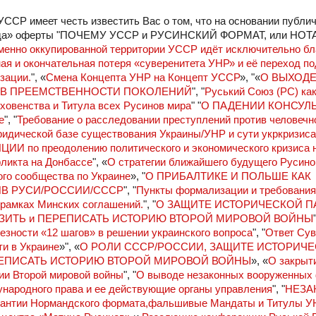
СР имеет честь известить Вас о том, что на основании публич
ька Рада» оферты "ПОЧЕМУ УССР и РУСИНСКИЙ ФОРМАТ, или Н
менно оккупированной территории УССР идёт исключительно бл
ая и окончательная потеря «суверенитета УНР» и её переход по
зации.
"
, «
Смена Концепта УНР на Концепт УССР
», "«
О ВЫХОДЕ 
 В ПРЕЕМСТВЕННОСТИ ПОКОЛЕНИЙ
", "
Руський Союз (РС) ка
ховенства и Титула всех Русинов мира
" "
О ПАДЕНИИ КОНСУЛ
е
", "
Требование о расследовании преступлений против человечн
идической базе существования Украины/УНР и сути укркризиса
о преодолению политического и экономического кризиса н
фликта на Донбассе
", «
О стратегии ближайшего будущего Русин
ого сообщества по Украине
», "
О ПРИБАЛТИКЕ И ПОЛЬШЕ КАК
В РУСИ/РОССИИ/СССР
", "
Пункты формализации и требовани
 рамках Минских соглашений.
", "
О ЗАЩИТЕ ИСТОРИЧЕСКОЙ ПА
ИСКАЗИТЬ и ПЕРЕПИСАТЬ ИСТОРИЮ ВТОРОЙ МИРОВОЙ ВОЙНЫ
езности «12 шагов» в решении украинского вопроса
", "
Ответ Сув
ти в Украине
»", «
О РОЛИ СССР/РОССИИ, ЗАЩИТЕ ИСТОРИЧ
РЕПИСАТЬ ИСТОРИЮ ВТОРОЙ МИРОВОЙ ВОЙНЫ
», «
О закрыт
ии Второй мировой войны
", "
О выводе незаконных вооруженных
народного права и ее действующие органы управления
", "
НЕЗА
рантии Нормандского формата,фальшивые Мандаты и Титулы У