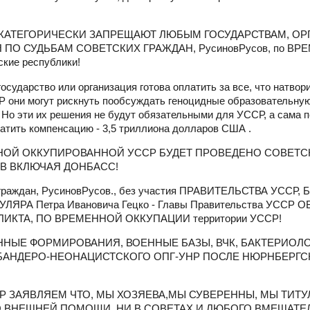
 УССР КАТЕГОРИЧЕСКИ ЗАПРЕЩАЮТ ЛЮБЫМ ГОСУДАРСТВАМ, О
ПО СУДЬБАМ СОВЕТСКИХ ГРАЖДАН, РусиновРусов, по В
ие республики!
сударство или организация готова оплатить за все, что натвор
Р они могут рискнуть пообсуждать геноцидные образовательну
о эти их решения не будут обязательными для УССР, а сама п
латить компенсацию - 3,5 триллиона долларов США .
НОЙ ОККУПИРОВАННОЙ УССР БУДЕТ ПРОВЕДЕНО СОВЕТ
В ВКЛЮЧАЯ ДОНБАСС!
дан, РусиновРусов., без участия ПРАВИТЕЛЬСТВА УССР, Б
А Петра Ивановича Гецко - Главы Правительства УССР 
КТА, ПО ВРЕМЕННОЙ ОККУПАЦИИ территории УССР!
ННЫЕ ФОРМИРОВАНИЯ, ВОЕННЫЕ БАЗЫ, ВЧК, БАКТЕРИОЛ
 БАНДЕРО-НЕОНАЦИСТСКОГО ОПГ-УНР ПОСЛЕ НЮРНБЕРГС
о УССР ЗАЯВЛЯЕМ ЧТО, МЫ ХОЗЯЕВА,МЫ СУВЕРЕННЫ, МЫ ТИ
О ВНЕШНЕЙ ПОМОЩИ, НИ В СОВЕТАХ И ЛЮБОГО ВМЕШАТЕЛ