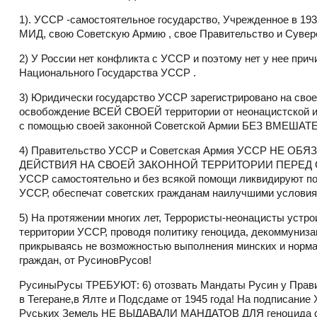
1). УССР -самостоятельное государство, Учрежденное в 193
МИД, свою Советскую Армию , свое Правительство и Сувер
2) У России нет конфликта с УССР и поэтому нет у нее при
Национального Государства УССР .
3) Юридически государство УССР зарегистрировано на своей
освобождение ВСЕЙ СВОЕЙ территории от неонацистской и
с помощью своей законной Советской Армии БЕЗ ВМЕШАТ
4) Правительство УССР и Советская Армия УССР НЕ
ДЕЙСТВИЯ НА СВОЕЙ ЗАКОННОЙ ТЕРРИТОРИИ ПЕРЕД США, 
УССР самостоятельно и без всякой помощи ликвидируют по
УССР, обеспечат советских гражданам наилучшими условия
5) На протяжении многих лет, Террористы-неонацисты уст
территории УССР, проводя политику геноцида, декоммуниза
прикрываясь не возможностью выполнения минских и норма
граждан, от РусиновРусов!
РусиныРусы ТРЕБУЮТ: 6) отозвать Мандаты Русин у Правит
в Тегеране,в Ялте и Подсдаме от 1945 года! На подписани
Руських Земель НЕ ВЫДАВАЛИ МАНДАТОВ ДЛЯ геноцида сове