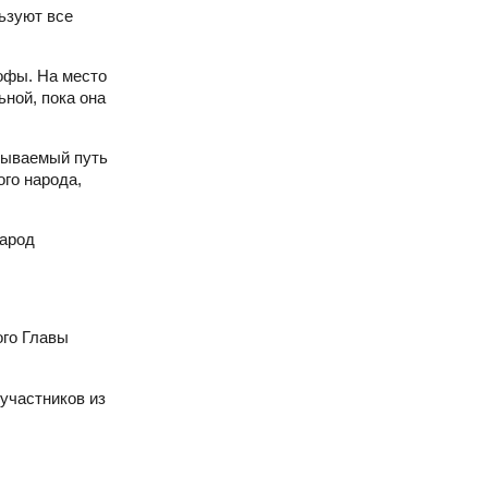
ьзуют все
рофы. На место
ной, пока она
рываемый путь
ого народа,
народ
го Главы
участников из