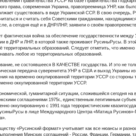
тановлении Правительства УССР на базе Правительства Подкарп
ого права, современная Украина, правопреемница УНР, как был
олжает существовать в виде Украинской ССР. В свою очередь, 
итаться и считать себя Советскими гражданами, находящимися 
сле, а сегодня ещё и в ДНР/ЛНР, заявили о своём правопреемст
ёт фактическая война за обеспечение государственности между
ации в ДНР и ЛНР, в которой также проживают РусиныРусы. В эт
её территориальных образований. Следует отметить, что именно
навать любое из территориальных образований.
азование, не состоявшееся В КАЧЕСТВЕ государства. И это не тол
тическая передача суверенитета УНР в США и выход Украины и
ения на временно оккупированной территории УССР со стороны т.
менно оккупированной территории УССР.
ономической, гуманитарной ситуации, сложившейся сегодня на 
скими соглашениями 1975г., единственным легитимным субъек
нно оккупированную с 1991 года террористическим квазигосуд
 РусиныРусы в лице Международного Центра «Матица Русинов»-
а».
ществу «Русинский формат» учитывает как все нюансы и разно
выполнения Минских соглашений - России, Франции, Германии, та