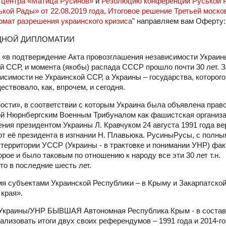
центра «Матица Русинов»
и
Резолюцию конференции Руськой 
ой Рады» от 22.08.2019 года
,
Итоговое решение Третьей моско
рмат разрешения украинского кризиса
" направляем вам Оферту:
ОДНОЙ ДИПЛОМАТИИ
а «в подтверждение Акта провозглашения независимости Украин
й ССР, и момента (якобы) распада СССР прошло почти 30 лет. З
исимости не Украинской ССР, а Украины – государства, которог
ствовало, как, впрочем, и сегодня.
ости», в соответствии с которым Украина была объявлена пра
ой Нюрнбергским Военным Трибуналом как фашистская организа
ния президентом Украины Л. Кравчуком 24 августа 1991 года в
т её президента в изгнании Н. Плавьюка. РусиныРусы, с полны
 территории УССР (Украины - в трактовке и понимании УНР) фа
рое и было таковым по отношению к народу все эти 30 лет т.н.
то в последние шесть лет.
я субъектами Украинской Республики – в Крыму и Закарпатско
края».
 Украины/УНР БЫВШАЯ Автономная Республика Крым - в состав
изовать итоги двух своих референдумов – 1991 года и 2014-го