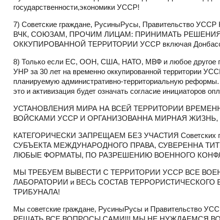
государственности,экономики УССР!
7) Советские граждане, РусиныРусы, Правительство
ВЧК, СОЮЗАМ, ПРОЧИМ ЛИЦАМ: ПРИНИМАТЬ РЕШЕНИЯ 
ОККУПИРОВАННОЙ ТЕРРИТОРИИ УССР включая Донбасск
8) Только если ЕС, ООН, США, НАТО, МВФ и любое другое го
УНР за 30 лет на временно оккупированной территории УСС
планируемую административно-территориальную реформы. Н
это и активизация будет означать согласие инициаторов оп
УСТАНОВЛЕНИЯ МИРА НА ВСЕЙ ТЕРРИТОРИИ ВРЕМЕН
ВОЙСКАМИ УССР И ОРГАНИЗОВАННА МИРНАЯ ЖИЗНЬ, 
КАТЕГОРИЧЕСКИ ЗАПРЕЩАЕМ БЕЗ УЧАСТИЯ Советских граж
СУБЪЕКТА МЕЖДУНАРОДНОГО ПРАВА, СУВЕРЕННА ТИТУЛЯР
ЛЮБЫЕ ФОРМАТЫ, ПО РАЗРЕШЕНИЮ ВОЕННОГО КОНФЛИ
МЫ ТРЕБУЕМ ВЫВЕСТИ С ТЕРРИТОРИИ УССР ВСЕ ВОЕ
ЛАБОРАТОРИИ и ВЕСЬ СОСТАВ ТЕРРОРИСТИЧЕСКОГО
ТРИБУНАЛА!
Мы советские граждане, РусиныРусы и Правительств
РЕШАТЬ ВСЕ ВОПРОСЫ САМИ!!! МЫ НЕ НУЖДАЕМСЯ В