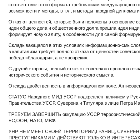
соответствие этого формата требованиям международного 
возможности и методы, в т.ч., и методы народной дипломати
Отказ от ценностей, которые были положены в основание со
идеи общего дела и общественного долга пришла идея инди
формирует новую элиту, в особенности для самой формиру
Складывающаяся в этих условиях информационно-смыслова
в капитализм требует полного отказа от ценностей советско
победа «благодаря», а не «вопреки».
С другой стороны, полный отказ от советского прошлого озн
исторического события и исторического смысла.
Отсюда двойственность в информационном поле. Антисовет
СТАТУС Народного МИД УССР подкреплён наличием у Русин
Правительства УССР, Суверена и Титуляра в лице Петра Ив
ТРЕБУЕМ ЗАВЕРШИТЬ оккупацию УССР террористической не
ЕС,ООН, НАТО, МВФ.
УНР НЕ ИМЕЕТ СВОЕЙ ТЕРРИТОРИИ,ГРАНИЦ, СУВЕРЕ
ПРЕСТУПНИКАМИ И ДЕЙСТВУЮТ ТОЛЬКО В ИНТЕРЕСАХ С