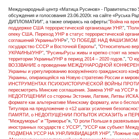
Международный центр «Матица Русинов» - Правительство УС
обсуждения и голосования 23.06.2020г. на сайте «Рус
ДИПЛОМАТИИ"
, а также опираясь на оферты:"
Война на вре
поддержке США террористической организации УНР.
", "
Полн
опеку США. Переход УНР в статус террористической органи
соглашений Украины/УНР
»", "
О ПОБЕДЕ НАД ФАШИЗМОМ
государство СССР и Восточной Европы
", "
Относительно вер
УКРАИНЫ/УНР"
, "
РусиныРусы живы и крепко стоят на земл
территории Украины/УНР в период 2014 – 2020 годов.
", "
О юр
ВОЗЗВАНИЕ о проведении МЕЖДУНАРОДНОЙ КОНФЕРЕНЦИИ п
Украины и урегулированию вооружённого гражданского кон
Украины, опирающейся на Новую стратегию России и миров
ИНСТРУМЕНТАХ ПСИХОИСТОРИЧЕСКОЙ ВОЙНЫ ПРОТИ
пересмотреть Минские соглашения. Замена УНР на УССР в
НЕДОПУЩЕНИИ со стороны Эстонии, Латвии, Литвы 
формате как альтернативе Минскому формату, или о беспол
Титуляра на предложение о «12 шагах усиления безопаснос
ПАМЯТИ, о НЕДОПУЩЕНИИ ПОПЫТОК ИСКАЗИТЬ и ПЕ
"Междуморье" и "Триморье"
», "
О роли Польши в развязыван
иностранных государств с УССР
", "
УССР как субъект Между
ПОДМЕНА УССР НА УНР.ЛИКВИДАЦИЯ УНР
", "
Ложные га