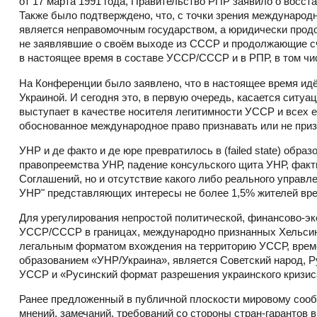
от 17 марта 1991 года, Правительство РПР заявило о восс
Также было подтверждено, что, с точки зрения международн
является неправомочным государством, а юридически прод
не заявлявшие о своём выходе из СССР и продолжающие сч
в настоящее время в составе УССР/СССР и в РПР, в том чи
На Конференции было заявлено, что в настоящее время ид
Украиной. И сегодня это, в первую очередь, касается ситу
выступает в качестве носителя легитимности УССР и всех 
обоснованное международное право признавать или не приз
УНР и де факто и де юре превратилось в (failed state) обр
правопреемства УНР, падение консульского щита УНР, фак
Соглашений, но и отсутствие какого либо реального управл
УНР" представляющих интересы не более 1,5% жителей вре
Для урегулирования непростой политической, финансово-эк
УССР/СССР в границах, международно признанных Хельсинк
легальным форматом вхождения на территорию УССР, време
образованием «УНР/Украина», является Советский народ,
УССР и «Русинский формат разрешения украинского кризис
Ранее предложенный в публичной плоскости мировому сооб
мнений, замечаний, требований со стороны стран-гарантов 