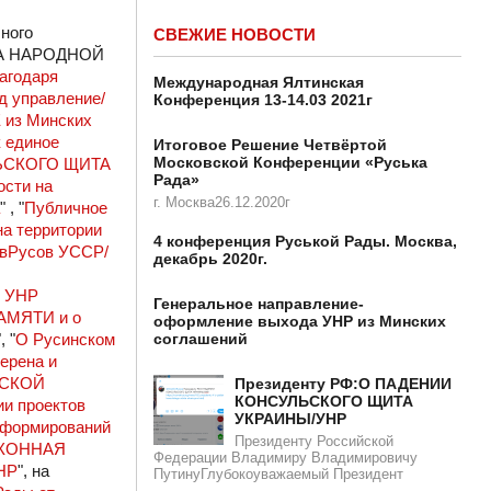
ного
СВЕЖИЕ НОВОСТИ
ОТА НАРОДНОЙ
агодаря
Международная Ялтинская
д управление/
Конференция 13-14.03 2021г
из Минских
к единое
Итоговое Решение Четвёртой
Московской Конференции «Руська
ЬСКОГО ЩИТА
Рада»
ости на
г. Москва26.12.2020г
" , "
Публичное
а территории
4 конференция Руськой Рады. Москва,
овРусов УССР/
декабрь 2020г.
я УНР
Генеральное направление-
МЯТИ и о
оформление выхода УНР из Минских
соглашений
", "
О Русинском
ерена и
ЕСКОЙ
Президенту РФ:О ПАДЕНИИ
КОНСУЛЬСКОГО ЩИТА
ии проектов
УКРАИНЫ/УНР​​
 формирований
Президенту Российской
КОННАЯ
Федерации Владимиру Владимировичу
НР
", на
ПутинуГлубокоуважаемый Президент