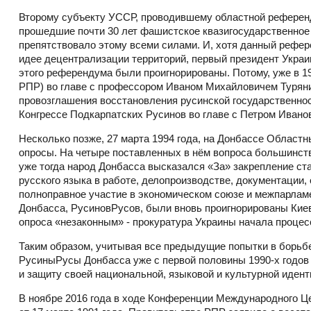
Второму субъекту УССР, проводившему областной референдум
прошедшие почти 30 лет фашистское квазигосударственное 
препятствовало этому всеми силами. И, хотя данный рефер
идее децентрализации территорий, первый президент Украи
этого референдума были проигнорированы. Потому, уже в 1
РПР) во главе с профессором Иваном Михайловичем Туря
провозглашения восстановления русинской государственно
Конгрессе Подкарпатских Русинов во главе с Петром Ивано
Несколько позже, 27 марта 1994 года, на Донбассе Област
опросы. На четыре поставленных в нём вопроса большинств
уже тогда народ Донбасса высказался «За» закрепление ста
русского языка в работе, делопроизводстве, документации, 
полноправное участие в экономическом союзе и межпарлам
Донбасса, РусиновРусов, были вновь проигнорированы Киев
опроса «незаконным» - прокуратура Украины начала процес
Таким образом, учитывая все предыдущие попытки в борьбе
РусиныРусы Донбасса уже с первой половины 1990-х годов
и защиту своей национальной, языковой и культурной идент
В ноябре 2016 года в ходе Конференции Международного 