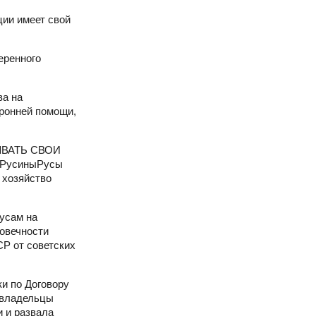
ции имеет свой
еренного
ва на
ронней помощи,
ЫВАТЬ СВОИ
 РусиныРусы
 хозяйство
усам на
ловечности
Р от советских
и по Договору
 владельцы
 и развала