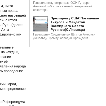
Генеральному секретарю ООН Гутерре
м, ни за
АнтониуГлубокоуважаемый Генеральный
секретарь
нные права,
вовал назревшей
​​Президенту США:Погашение
», а итоги
Титулов и Мандатов
 Русь (далее -
Всемирного Совета
 Акта
Русинов(С.Лявинца)​
 Европейском
Президенту Соединенных Штатов Америки
Дональду ТрампуГосподин Пpeзидeнт
ательные
 на каждый) –
зование
а» её
ъявления народа
ть проведение
кий народ,
самоопределение
го Референдума