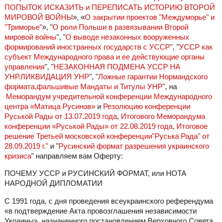
ПОПЫТОК ИСКАЗИТЬ и ПЕРЕПИСАТЬ ИСТОРИЮ ВТОРОЙ
МИРОВОЙ ВОЙНЫ
», «
О закрытии проектов "Междуморье" и
"Триморье"
», "
О роли Польши в развязывании Второй
мировой войны
", "
О выводе незаконных вооруженных
формирований иностранных государств с УССР
", "
УССР как
субъект Международного права и ее действующие органы
управления
", "
НЕЗАКОННАЯ ПОДМЕНА УССР НА
УНР.ЛИКВИДАЦИЯ УНР
", "
Ложные гарантии Нормандского
формата,фальшивые Мандаты и Титулы УНР
", на
Меморандум учредительной конференции Международного
центра «Матица Русинов»
и
Резолюцию конференции
Руськой Рады от 13.07.2019 года
,
Итогового Меморандума
конференции «Руськой Рады» от 22.08.2019 года
,
Итоговое
решение Третьей московской конференции"Руська Рада" от
28.09.2019 г."
и "
Русинский формат разрешения украинского
кризиса
" направляем вам Оферту:
ПОЧЕМУ УССР и РУСИНСКИЙ ФОРМАТ, или НОТА
НАРОДНОЙ ДИПЛОМАТИИ
С 1991 года, с дня проведения всеукраинского референдума
«в подтверждение Акта провозглашения независимости
Украины», назначенного постановлением Верховного Совета