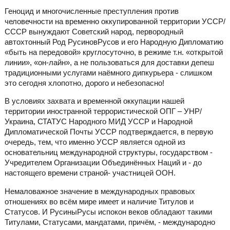
Геноцид и многочисленные преступления против
человечности на временно оккупированной территории УССР/
СССР вынуждают Советский народ, первородный
автохтонный Род РусиновРусов и его Народную Дипломатию
«быть на передовой» круглосуточно, в режиме т.н. «открытой
линии», «он-лайн», а не пользоваться для доставки депеш
традиционными услугами наёмного дипкурьера - слишком
это сегодня хлопотно, дорого и небезопасно!
В условиях захвата и временной оккупации нашей
территории иностранной террористической ОПГ – УНР/
Украина, СТАТУС Народного МИД УССР и Народной
Дипломатической Почты УССР подтверждается, в первую
очередь, тем, что именно УССР является одной из
основательниц международной структуры, государством -
Учредителем Организации Объединённых Наций и - до
настоящего времени страной- участницей ООН.
Немаловажное значение в международных правовых
отношениях во всём мире имеет и наличие Титулов и
Статусов. И РусиныРусы испокон веков обладают такими
Титулами, Статусами, мандатами, причём, - международно