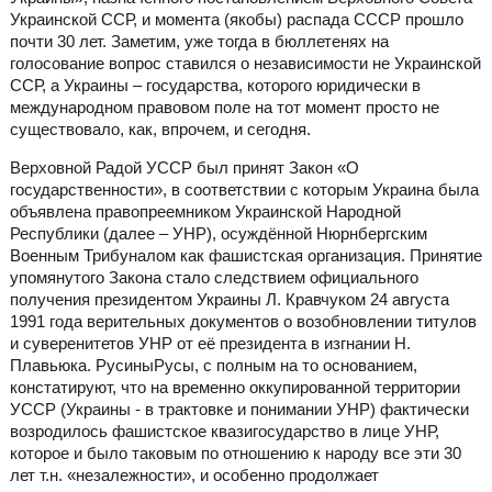
Украинской ССР, и момента (якобы) распада СССР прошло
почти 30 лет. Заметим, уже тогда в бюллетенях на
голосование вопрос ставился о независимости не Украинской
ССР, а Украины – государства, которого юридически в
международном правовом поле на тот момент просто не
существовало, как, впрочем, и сегодня.
Верховной Радой УССР был принят Закон «О
государственности», в соответствии с которым Украина была
объявлена правопреемником Украинской Народной
Республики (далее – УНР), осуждённой Нюрнбергским
Военным Трибуналом как фашистская организация. Принятие
упомянутого Закона стало следствием официального
получения президентом Украины Л. Кравчуком 24 августа
1991 года верительных документов о возобновлении титулов
и суверенитетов УНР от её президента в изгнании Н.
Плавьюка. РусиныРусы, с полным на то основанием,
констатируют, что на временно оккупированной территории
УССР (Украины - в трактовке и понимании УНР) фактически
возродилось фашистское квазигосударство в лице УНР,
которое и было таковым по отношению к народу все эти 30
лет т.н. «незалежности», и особенно продолжает