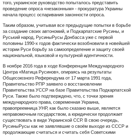
того, украинское руководство попыталось представить
проведение опроса «незаконным» - прокуратура Украины
начала процесс оспаривания законности опроса.
Таким образом, учитывая все предыдущие попытки в борьбе
за создание своих автономий, и Подкарпатские Русины, и
Руський народ, РусиныРусы Донбасса уже с первой
половины 1990-х годов фактически возобновили в новейшей
истории Руси борьбу за самоопределение и защиту своей
национальной, языковой и культурной идентичности.
В ноябре 2016 года в ходе Конференции Международного
Центра «Матица Русинов», опираясь на результаты
Общесоюзного Референдума от 17 марта 1991 года,
Правительство РПР заявило о восстановлении
Правительства УССР на базе Правительства Подкарпатской
Руси. Также было подтверждено, что, с точки зрения
международного права, современная Украина,
правопреемница УНР, как было сказано выше, является
неправомочным государством, а юридически продолжает
существовать в виде Украинской ССР. В свою очередь,
РусиныРусы как не заявлявшие о своём выходе из СССР и
продолжающие считаться и считать себя Советскими