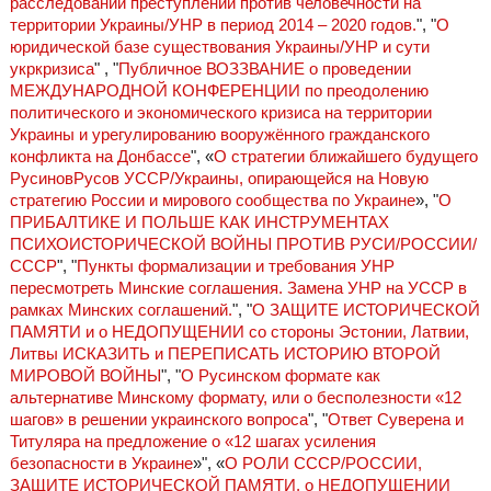
расследовании преступлений против человечности на
территории Украины/УНР в период 2014 – 2020 годов.
", "
О
юридической базе существования Украины/УНР и сути
укркризиса
" , "
Публичное ВОЗЗВАНИЕ о проведении
МЕЖДУНАРОДНОЙ КОНФЕРЕНЦИИ по преодолению
политического и экономического кризиса на территории
Украины и урегулированию вооружённого гражданского
конфликта на Донбассе
", «
О стратегии ближайшего будущего
РусиновРусов УССР/Украины, опирающейся на Новую
стратегию России и мирового сообщества по Украине
», "
О
ПРИБАЛТИКЕ И ПОЛЬШЕ КАК ИНСТРУМЕНТАХ
ПСИХОИСТОРИЧЕСКОЙ ВОЙНЫ ПРОТИВ РУСИ/РОССИИ/
СССР
", "
Пункты формализации и требования УНР
пересмотреть Минские соглашения. Замена УНР на УССР в
рамках Минских соглашений.
", "
О ЗАЩИТЕ ИСТОРИЧЕСКОЙ
ПАМЯТИ и о НЕДОПУЩЕНИИ со стороны Эстонии, Латвии,
Литвы ИСКАЗИТЬ и ПЕРЕПИСАТЬ ИСТОРИЮ ВТОРОЙ
МИРОВОЙ ВОЙНЫ
", "
О Русинском формате как
альтернативе Минскому формату, или о бесполезности «12
шагов» в решении украинского вопроса
", "
Ответ Суверена и
Титуляра на предложение о «12 шагах усиления
безопасности в Украине
»", «
О РОЛИ СССР/РОССИИ,
ЗАЩИТЕ ИСТОРИЧЕСКОЙ ПАМЯТИ, о НЕДОПУЩЕНИИ