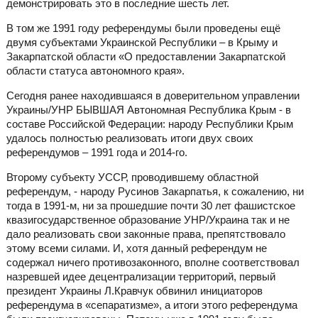
демонстрировать это в последние шесть лет.
В том же 1991 году референдумы были проведены ещё
двумя субъектами Украинской Республики – в Крыму и
Закарпатской области «О предоставлении Закарпатской
области статуса автономного края».
Сегодня ранее находившаяся в доверительном управлении
Украины/УНР БЫВШАЯ Автономная Республика Крым - в
составе Российской Федерации: народу Республики Крым
удалось полностью реализовать итоги двух своих
референдумов – 1991 года и 2014-го.
Второму субъекту УССР, проводившему областной
референдум, - народу Русинов Закарпатья, к сожалению, ни
тогда в 1991-м, ни за прошедшие почти 30 лет фашистское
квазигосударственное образование УНР/Украина так и не
дало реализовать свои законные права, препятствовало
этому всеми силами. И, хотя данный референдум не
содержал ничего противозаконного, вполне соответствовал
назревшей идее децентрализации территорий, первый
президент Украины Л.Кравчук обвинил инициаторов
референдума в «сепаратизме», а итоги этого референдума