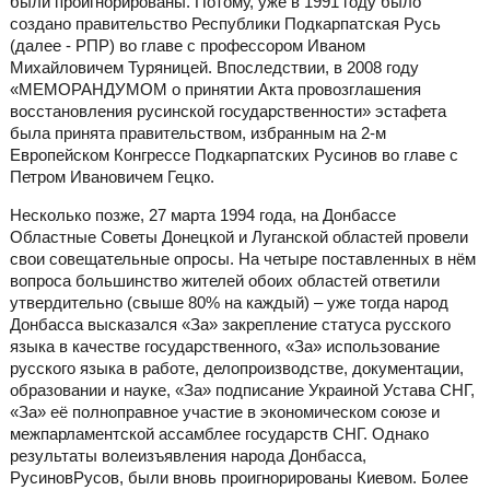
были проигнорированы. Потому, уже в 1991 году было
создано правительство Республики Подкарпатская Русь
(далее - РПР) во главе с профессором Иваном
Михайловичем Туряницей. Впоследствии, в 2008 году
«МЕМОРАНДУМОМ о принятии Акта провозглашения
восстановления русинской государственности» эстафета
была принята правительством, избранным на 2-м
Европейском Конгрессе Подкарпатских Русинов во главе с
Петром Ивановичем Гецко.
Несколько позже, 27 марта 1994 года, на Донбассе
Областные Советы Донецкой и Луганской областей провели
свои совещательные опросы. На четыре поставленных в нём
вопроса большинство жителей обоих областей ответили
утвердительно (свыше 80% на каждый) – уже тогда народ
Донбасса высказался «За» закрепление статуса русского
языка в качестве государственного, «За» использование
русского языка в работе, делопроизводстве, документации,
образовании и науке, «За» подписание Украиной Устава СНГ,
«За» её полноправное участие в экономическом союзе и
межпарламентской ассамблее государств СНГ. Однако
результаты волеизъявления народа Донбасса,
РусиновРусов, были вновь проигнорированы Киевом. Более