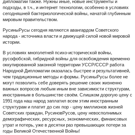
дипломатии также. Нужны иные, новые инструменты и
подходы, в т.ч., и интернет технологии, особенно в условиях
сегодняшней бактериологической войны, начатой глубинным
мировым правительством.
РусиныРусы сегодня являются авангардом Советского
народа - источника власти и движущей силой новой мировой
истории.
В условиях многолетней психо-исторической войны,
русофобской, гибридной войны для освобождения временно
оккупированной законной территории УССР/СССР работа
Народной Дипломатии оказалась быстрее и результативней,
чем традиционные методы и формы. РусиныРусы более не
могут позволить себе доверять решение своих жизненно
важных вопросов любым иным вне зависимости структурам,
иностранным в большинстве своём. Слишком дорогую цену с
1991 года наш народ заплатил всем этим иностранным
структурам и платит до сих пор - цену миллионов жизней
Советских граждан, РусиновРусов, цену невосполнимых
демографических, ресурсных, экономических, финансовых
утрат и потерь, уже в десятки раз превышающих потери за
годы Великой Отечественной Войны!