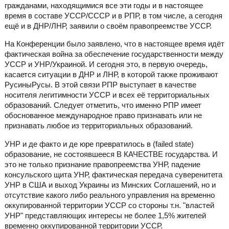
гражданами, находящимися все эти годы и в настоящее
время в составе УССР/СССР и в РПР, в том числе, а сегодня
ещё и в ДНР/ЛНР, заявили о своём правопреемстве УССР.
На Конференции было заявлено, что в настоящее время идёт
фактическая война за обеспечение государственности между
УССР и УНР/Украиной. И сегодня это, в первую очередь,
касается ситуации в ДНР и ЛНР, в которой также проживают
РусиныРусы. В этой связи РПР выступает в качестве
носителя легитимности УССР и всех её территориальных
образований. Следует отметить, что именно РПР имеет
обоснованное международное право признавать или не
признавать любое из территориальных образований.
УНР и де факто и де юре превратилось в (failed state)
образование, не состоявшееся В КАЧЕСТВЕ государства. И
это не только признание правопреемства УНР, падение
консульского щита УНР, фактическая передача суверенитета
УНР в США и выход Украины из Минских Соглашений, но и
отсутствие какого либо реального управления на временно
оккупированной территории УССР со стороны т.н. "властей
УНР" представляющих интересы не более 1,5% жителей
временно оккупированной территории УССР.