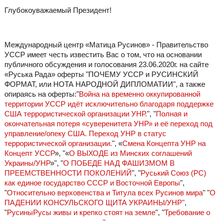
Глубокоуважаемый Президент!
Международный центр «Матица Русинов» - Правительство
УССР имеет честь известить Вас о том, что на основании
публичного обсуждения и голосования 23.06.2020г. на сайте
«Руська Рада» оферты "ПОЧЕМУ УССР и РУСИНСКИЙ
ФОРМАТ, или НОТА НАРОДНОЙ ДИПЛОМАТИИ"
, а также
опираясь на оферты:"
Война на временно оккупированной
территории УССР идёт исключительно благодаря поддержке
США террористической организации УНР.
", "
Полная и
окончательная потеря «суверенитета УНР» и её переход под
управление/опеку США. Переход УНР в статус
террористической организации.
"
, «
Смена Концепта УНР на
Концепт УССР
», "«
О ВЫХОДЕ из Минских соглашений
Украины/УНР
»", "
О ПОБЕДЕ НАД ФАШИЗМОМ В
ПРЕЕМСТВЕННОСТИ ПОКОЛЕНИЙ
", "
Руський Союз (РС)
как единое государство СССР и Восточной Европы
",
"
Относительно верховенства и Титула всех Русинов мира
" "
О
ПАДЕНИИ КОНСУЛЬСКОГО ЩИТА УКРАИНЫ/УНР"
,
"
РусиныРусы живы и крепко стоят на земле
", "
Требование о