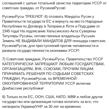
соглашений с целью тотальной зачистки территории УССР от
советских граждан, от РусиновРусов!
РусиныРусы ТРЕБУЮТ: 6) отозвать Мандаты Русин у
Правительств государств ЕС и вернуть на место Народные
Республики по Договору в Тегеране,в Ялте и Подсдаме от
1945 года! На подписание Хельсинского Акта Суверены
Титуляры Русины, потомственные владельцы Руських
Земель НЕ ВЫДАВАЛИ МАНДАТОВ ДЛЯ геноцида советских
РусиновРусов, для преступлений против человечности и
развала государственности,экономики УССР!
7) Советские граждане, РусиныРусы, Правительство УССР
КАТЕГОРИЧЕСКИ ЗАПРЕЩАЮТ ЛЮБЫМ ГОСУДАРСТВАМ,
ОРГАНИЗАЦИЯМ, ВЧК, СОЮЗАМ, ПРОЧИМ ЛИЦАМ:
ПРИНИМАТЬ РЕШЕНИЯ ПО СУДЬБАМ СОВЕТСКИХ
ГРАЖДАН, РусиновРусов, по ВРЕМЕННОЙ
ОККУПИРОВАННОЙ ТЕРРИТОРИИ УССР включая
Донбасские республики!
8) Только если ЕС, ООН, США, НАТО, МВФ и любое другое
государство или организация готова оплатить за все, что
натворила Украина/УНР за 30 лет на временно