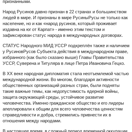
признанными.
Народ Русинов давно признан в 22 странах и большинством
людей в мире. И признаны в мире РусиныРусы не только как
население, но и как «народ русинов, который проживает
издавна на юг от Карпат» - именно этим текстом и
зафиксирован статус народа в международных договорах.
СТАТУС Народного МИД УССР подкреплён также и наличием
у РусиновРусов Субъекта действия в международном праве,
избранного (как было сказано выше) Главы Правительства
УССР, Суверена и Титуляра в лице Петра Ивановича Гецко.
В ХХ веке народная дипломатия стала неотъемлемой частью
международной жизни. Во многом, благодаря активности
общественных организаций разных стран, были подняты
такие важные темы, как недопустимость ядерной войны,
защита окружающей среды, устойчивое развитие
человечества. Именно гражданское общество и его лидеры
апеллировали к общим для всего человечества ценностям
справедливости и добра, стремились привнести их в
отношения между народами.
В настоящее время, в сложный период временной оккупации