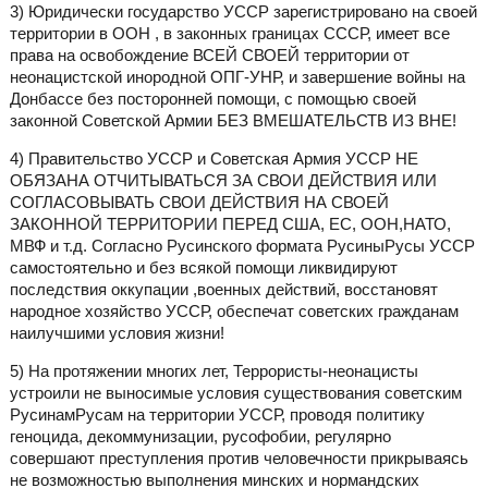
3) Юридически государство УССР зарегистрировано на своей
территории в ООН , в законных границах СССР, имеет все
права на освобождение ВСЕЙ СВОЕЙ территории от
неонацистской инородной ОПГ-УНР, и завершение войны на
Донбассе без посторонней помощи, с помощью своей
законной Советской Армии БЕЗ ВМЕШАТЕЛЬСТВ ИЗ ВНЕ!
4) Правительство УССР и Советская Армия УССР НЕ
ОБЯЗАНА ОТЧИТЫВАТЬСЯ ЗА СВОИ ДЕЙСТВИЯ ИЛИ
СОГЛАСОВЫВАТЬ СВОИ ДЕЙСТВИЯ НА СВОЕЙ
ЗАКОННОЙ ТЕРРИТОРИИ ПЕРЕД США, ЕС, ООН,НАТО,
МВФ и т.д. Согласно Русинского формата РусиныРусы УССР
самостоятельно и без всякой помощи ликвидируют
последствия оккупации ,военных действий, восстановят
народное хозяйство УССР, обеспечат советских гражданам
наилучшими условия жизни!
5) На протяжении многих лет, Террористы-неонацисты
устроили не выносимые условия существования советским
РусинамРусам на территории УССР, проводя политику
геноцида, декоммунизации, русофобии, регулярно
совершают преступления против человечности прикрываясь
не возможностью выполнения минских и нормандских