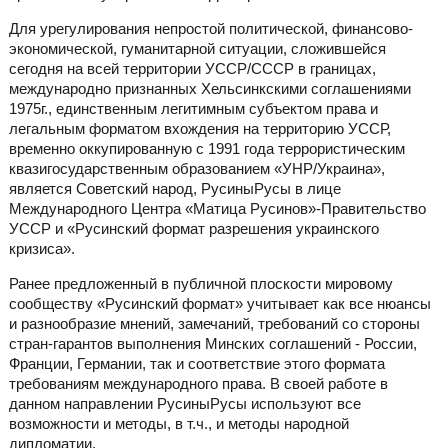
Для урегулирования непростой политической, финансово-
экономической, гуманитарной ситуации, сложившейся
сегодня на всей территории УССР/СССР в границах,
международно признанных Хельсинкскими соглашениями
1975г., единственным легитимным субъектом права и
легальным форматом вхождения на территорию УССР,
временно оккупированную с 1991 года террористическим
квазигосударственным образованием «УНР/Украина»,
является Советский народ, РусиныРусы в лице
Международного Центра «Матица Русинов»-Правительство
УССР и «Русинский формат разрешения украинского
кризиса».
Ранее предложенный в публичной плоскости мировому
сообществу «Русинский формат» учитывает как все нюансы
и разнообразие мнений, замечаний, требований со стороны
стран-гарантов выполнения Минских соглашений - России,
Франции, Германии, так и соответствие этого формата
требованиям международного права. В своей работе в
данном направлении РусиныРусы используют все
возможности и методы, в т.ч., и методы народной
дипломатии.