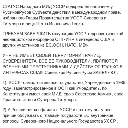
СТАТУС Народного МИД УССР подкреплён наличием у
РусиновРусов Субъекта действия в международном праве,
избранного Главы Правительства УССР, Суверена и
Титуляра в лице Петра Ивановича Гецко.
ТРЕБУЕМ ЗАВЕРШИТЬ оккупацию УССР террористической
неонацистской инородной ОПГ-УНР в интересах США и
других участников из ЕС,ООН, НАТО, МВФ.
УНР НЕ ИМЕЕТ СВОЕЙ ТЕРРИТОРИИ,ГРАНИЦ,
СУВЕРЕНИТЕТА, ВСЕ ЕЕ РУКОВОДИТЕЛИ, ЯВЛЯЮТСЯ
ВОЕННЫМИ ПРЕСТУПНИКАМИ И ДЕЙСТВУЮТ ТОЛЬКО В
ИНТЕРЕСАХ США!!! Советские РусиныРусы ЗАЯВЛЯЮТ:
1). УССР -самостоятельное государство, Учрежденное в 1936
году ,зарегистрированное в ООН как Учредитель, по
Конституции имеет свой МИД, свою Советскую Армию , свое
Правительство и Суверена Титуляра.
2) У России нет конфликта с УССР и поэтому нет у нее
причин обсуждать с главами государств ЕС внутренние
вопросы Суверенного Национального Государства УССР .