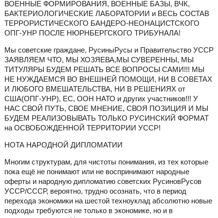
ВОЕННЫЕ ФОРМИРОВАНИЯ, ВОЕННЫЕ БАЗЫ, ВЧК,
БАКТЕРИОЛОГИЧЕСКИЕ ЛАБОРАТОРИИ и ВЕСЬ СОСТАВ
ТЕРРОРИСТИЧЕСКОГО БАНДЕРО-НЕОНАЦИСТСКОГО
ОПГ-УНР ПОСЛЕ НЮРНБЕРГСКОГО ТРИБУНАЛА!
Мы советские граждане, РусиныРусы и Правительство УССР
ЗАЯВЛЯЕМ ЧТО, МЫ ХОЗЯЕВА,МЫ СУВЕРЕННЫ, МЫ
ТИТУЛЯРЫ БУДЕМ РЕШАТЬ ВСЕ ВОПРОСЫ САМИ!!! МЫ
НЕ НУЖДАЕМСЯ ВО ВНЕШНЕЙ ПОМОЩИ, НИ В СОВЕТАХ
И ЛЮБОГО ВМЕШАТЕЛЬСТВА, НИ В РЕШЕНИЯХ от
США(ОПГ-УНР), ЕС, ООН НАТО и других участников!!! У
НАС СВОЙ ПУТЬ, СВОЕ МНЕНИЕ, СВОЯ ПОЗИЦИЯ И МЫ
БУДЕМ РЕАЛИЗОВЫВАТЬ ТОЛЬКО РУСИНСКИЙ ФОРМАТ
на ОСВОБОЖДЕННОЙ ТЕРРИТОРИИ УССР!
НОТА НАРОДНОЙ ДИПЛОМАТИИ
Многим структурам, для чистоты понимания, из тех которые
пока ещё не понимают или не воспринимают народные
оферты и народную дипломатию советских РусиновРусов
УССР/СССР, вероятно, трудно осознать, что в период
перехода экономики на шестой техноуклад абсолютно новые
подходы требуются не только в экономике, но и в