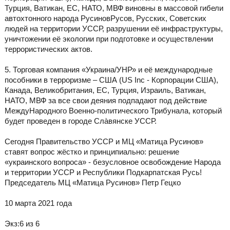
Турция, Ватикан, ЕС, НАТО, МВФ виновны в массовой гибели
автохтонного народа РусиновРусов, Русских, Советских
людей на территории УССР, разрушении её инфраструктуры,
уничтожении её экологии при подготовке и осуществлении
террористических актов.
5. Торговая компания «Украина/УНР» и её международные
пособники в терроризме – США (US Inc - Корпорации США),
Канада, Великобритания, ЕС, Турция, Израиль, Ватикан,
НАТО, МВФ за все свои деяния подпадают под действие
МеждуНародного Военно-политического Трибунала, который
будет проведен в городе Слàвянске УССР.
Сегодня Правительство УССР и МЦ «Матица Русинов»
ставят вопрос жёстко и принципиально: решение
«украинского вопроса» - безусловное освобождение Народа
и территории УССР и Республики Подкарпатская Русь!
Председатель МЦ «Матица Русинов» Петр Гецко
10 марта 2021 года
Экз:6 из 6