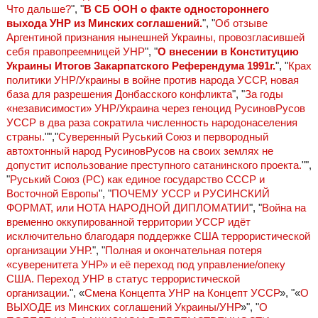
Что дальше?
", "
В СБ ООН о факте одностороннего
выхода УНР из Минских соглашений.
", "
Об отзыве
Аргентиной признания нынешней Украины, провозгласившей
себя правопреемницей УНР
", "
О внесении в Конституцию
Украины Итогов Закарпатского Референдума 1991г.
", "
Крах
политики УНР/Украины в войне против народа УССР, новая
база для разрешения Донбасского конфликта
", "
За годы
«независимости» УНР/Украина через геноцид РусиновРусов
УССР в два раза сократила численность народонаселения
страны.
"","
Суверенный Руський Союз и первородный
автохтонный народ РусиновРусов на своих землях не
допустит использование преступного сатанинского проекта.
"",
"
Руський Союз (РС) как единое государство СССР и
Восточной Европы
", "
ПОЧЕМУ УССР и РУСИНСКИЙ
ФОРМАТ, или НОТА НАРОДНОЙ ДИПЛОМАТИИ
", "
Война на
временно оккупированной территории УССР идёт
исключительно благодаря поддержке США террористической
организации УНР.
", "
Полная и окончательная потеря
«суверенитета УНР» и её переход под управление/опеку
США. Переход УНР в статус террористической
организации.
", «
Смена Концепта УНР на Концепт УССР
», "«
О
ВЫХОДЕ из Минских соглашений Украины/УНР
»", "
О