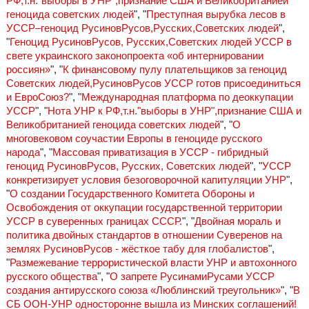
РФ,т.н."выборы в УНР",признание США и Великобританией
геноцида советских людей
", "
Преступная вырубка лесов в
УССР–геноцид РусиновРусов,Русских,Советских людей
",
"
Геноцид РусиновРусов, Русских,Советских людей УССР в
свете украинского законопроекта «об интернировании
россиян»
", "
К финансовому пулу плательщиков за геноцид
Советских людей,РусиновРусов УССР готов присоединиться
и ЕвроСоюз?
", "
Международная платформа по деоккупации
УССР
", "
Нота УНР к РФ,т.н."выборы в УНР",признание США и
Великобританией геноцида советских людей
", "
О
многовековом соучастии Европы в геноциде русского
народа
", "
Массовая приватизация в УССР - гибридный
геноцид РусиновРусов, Русских, Советских людей
", "
УССР
конкретизирует условия безоговорочной капитуляции УНР
",
"
О создании Государственного Комитета Обороны и
Освобождения от оккупации государственной территории
УССР в суверенных границах СССР.
", "
Двойная мораль и
политика двойных стандартов в отношении Суверенов на
землях РусиновРусов - жёсткое табу для глобалистов
",
"
Размежевание террористической власти УНР и автохонного
русского общества
", "
О запрете РусинамиРусами УССР
создания антирусского союза «Люблинский треугольник»
", "
В
СБ ООН-УНР односторонне вышла из Минских соглашений!