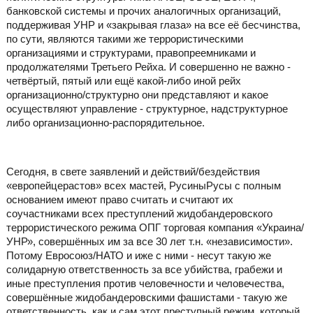
банковской системы и прочих аналогичных организаций,
поддерживая УНР и «закрывая глаза» на все её бесчинства,
по сути, являются такими же террористическими
организациями и структурами, правопреемниками и
продолжателями Третьего Рейха. И совершенно не важно -
четвёртый, пятый или ещё какой-либо иной рейх
организационно/структурно они представляют и какое
осуществляют управление - структурное, надструктурное
либо организационно-распорядительное.
Сегодня, в свете заявлений и действий/бездействия
«европейцерастов» всех мастей, РусиныРусы с полным
основанием имеют право считать и считают их
соучастниками всех преступлений жидобандеровского
террористического режима ОПГ торговая компания «Украина/
УНР», совершённых им за все 30 лет т.н. «независимости».
Потому Евросоюз/НАТО и иже с ними - несут такую же
солидарную ответственность за все убийства, грабежи и
иные преступления против человечности и человечества,
совершённые жидобандеровскими фашистами - такую же
ответственность, как и сам этот преступный режим, который