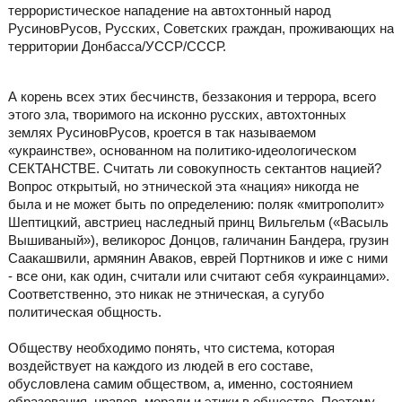
террористическое нападение на автохтонный народ
РусиновРусов, Русских, Советских граждан, проживающих на
территории Донбасса/УССР/СССР.
А корень всех этих бесчинств, беззакония и террора, всего
этого зла, творимого на исконно русских, автохтонных
землях РусиновРусов, кроется в так называемом
«украинстве», основанном на политико-идеологическом
СЕКТАНСТВЕ. Считать ли совокупность сектантов нацией?
Вопрос открытый, но этнической эта «нация» никогда не
была и не может быть по определению: поляк «митрополит»
Шептицкий, австриец наследный принц Вильгельм («Васыль
Вышиваный»), великорос Донцов, галичанин Бандера, грузин
Саакашвили, армянин Аваков, еврей Портников и иже с ними
- все они, как один, считали или считают себя «украинцами».
Соответственно, это никак не этническая, а сугубо
политическая общность.
Обществу необходимо понять, что система, которая
воздействует на каждого из людей в его составе,
обусловлена самим обществом, а, именно, состоянием
образования, нравов, морали и этики в обществе. Поэтому