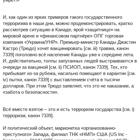
И, как один из ярких примеров такого государственного
терроризма в наши дни, можно продемонстрировать, кратко
рассмотрев ситуацию в Канаде, ярой «защитнице» на
мировой арене и «финансовом партнёре» ОПГ торговая
компания «Украина/УНР». Премьер-министр Канады Джастин
Кастро (Трюдо) хочет вакцинировать [см. iii) травма, канон
7339] поголовно всё население Канады уже к середине лета.
И, действительно, толпы запуганных людей выстраиваются в
очереди за вакциной [см. ii) ПСИОП, канон 7339]. Тех, кто
прибывает из-за рубежа, насильно помещают в карантин [см.
iv) пытки, канон 7339] с выставлением счёта в тысячи
долларов. При этом Трюдо заявляет, что это не наказание, а
«забота о безопасности».
Всё вместе взятое – это и есть терроризм государства [см. i)
терроризм, канон 7339].
И политический объект, марионетка «организованно-
преступного» Запада, филиал ТНК «НМП» США (US Inc -