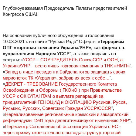
Глубокоуважаемая Председатель Палаты представителей
Конгресса США!
На основании публичного обсуждения и голосования
10.03.2021 г. на сайте "Руська Рада" Оферты «
Терроризм
ОПГ «торговая компания Украина/УНР», как форма т.н.
«управления» Народом УССР
", а также опираясь на
оферты:«
УССР – СОУЧРЕДИТЕЛЬ СоюзаССР и ООН, а
Украина/УНР – всего лишь торговая компания в ТНК «НМП»
",
«
Запад в лице президента Байдена готов защищать своих
марионеток ТК «Украина», забрав их всех к себе…
",
«
ДЕКРЕТ - ТРЕБОВАНИЕ Государственного Комитета
Освобождения и Обороны ( ГКОиО ) при Правительстве
УССР к ОККУПАНТАМ о выплате репараций за
тридцатилетний ГЕНОЦИД и ОКУПАЦИЮ Русинов, Русов,
Руських, Русских, Советских Граждан УССР/СССР.
",
«
Нереализованные региональные крымский и закарпатский
референдумы 1991 года делегитимизируют нынешнюю УНР
",
«
Пересмотр Соглашения об ассоциации Украины с ЕС -
через призму окончательного вывода структур торговой