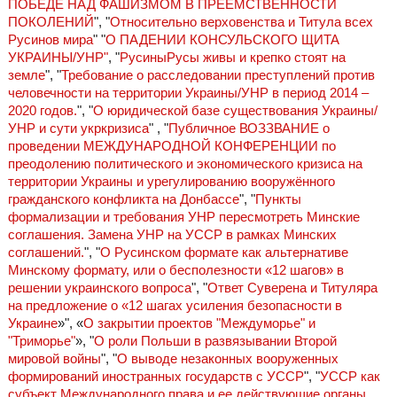
ПОБЕДЕ НАД ФАШИЗМОМ В ПРЕЕМСТВЕННОСТИ
ПОКОЛЕНИЙ
", "
Относительно верховенства и Титула всех
Русинов мира
" "
О ПАДЕНИИ КОНСУЛЬСКОГО ЩИТА
УКРАИНЫ/УНР"
, "
РусиныРусы живы и крепко стоят на
земле
", "
Требование о расследовании преступлений против
человечности на территории Украины/УНР в период 2014 –
2020 годов.
", "
О юридической базе существования Украины/
УНР и сути укркризиса
" , "
Публичное ВОЗЗВАНИЕ о
проведении МЕЖДУНАРОДНОЙ КОНФЕРЕНЦИИ по
преодолению политического и экономического кризиса на
территории Украины и урегулированию вооружённого
гражданского конфликта на Донбассе
", "
Пункты
формализации и требования УНР пересмотреть Минские
соглашения. Замена УНР на УССР в рамках Минских
соглашений.
", "
О Русинском формате как альтернативе
Минскому формату, или о бесполезности «12 шагов» в
решении украинского вопроса
", "
Ответ Суверена и Титуляра
на предложение о «12 шагах усиления безопасности в
Украине
»", «
О закрытии проектов "Междуморье" и
"Триморье"
», "
О роли Польши в развязывании Второй
мировой войны
", "
О выводе незаконных вооруженных
формирований иностранных государств с УССР
", "
УССР как
субъект Международного права и ее действующие органы