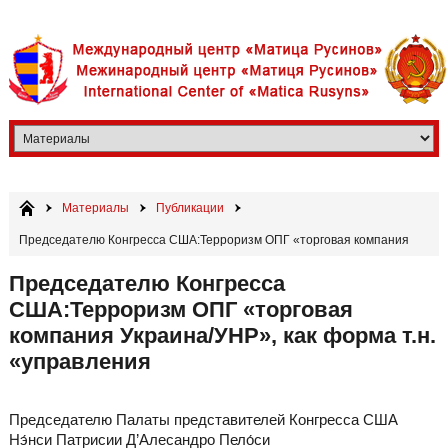
Материалы
Публикации
Председателю Конгресса США:Терроризм ОПГ «торговая компания
Украина/УНР», как форма т.н. «управления
Председателю Конгресса
США:Терроризм ОПГ «торговая
компания Украина/УНР», как форма т.н.
«управления
Председателю Палаты представителей Конгресса США
Нэ́нси Патрисии Д’Алесандро Пело́си