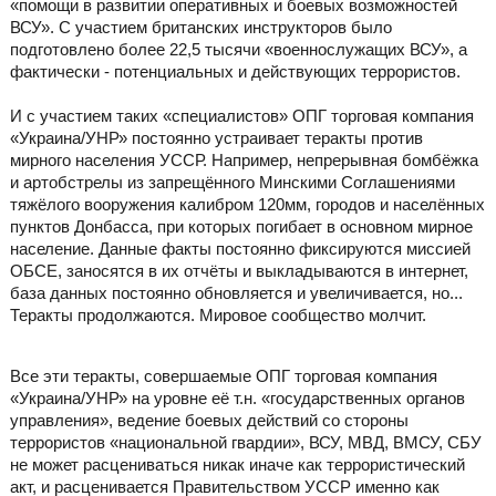
«помощи в развитии оперативных и боевых возможностей
ВСУ». С участием британских инструкторов было
подготовлено более 22,5 тысячи «военнослужащих ВСУ», а
фактически - потенциальных и действующих террористов.
И с участием таких «специалистов» ОПГ торговая компания
«Украина/УНР» постоянно устраивает теракты против
мирного населения УССР. Например, непрерывная бомбёжка
и артобстрелы из запрещённого Минскими Соглашениями
тяжёлого вооружения калибром 120мм, городов и населённых
пунктов Донбасса, при которых погибает в основном мирное
население. Данные факты постоянно фиксируются миссией
ОБСЕ, заносятся в их отчёты и выкладываются в интернет,
база данных постоянно обновляется и увеличивается, но...
Теракты продолжаются. Мировое сообщество молчит.
Все эти теракты, совершаемые ОПГ торговая компания
«Украина/УНР» на уровне её т.н. «государственных органов
управления», ведение боевых действий со стороны
террористов «национальной гвардии», ВСУ, МВД, ВМСУ, СБУ
не может расцениваться никак иначе как террористический
акт, и расценивается Правительством УССР именно как