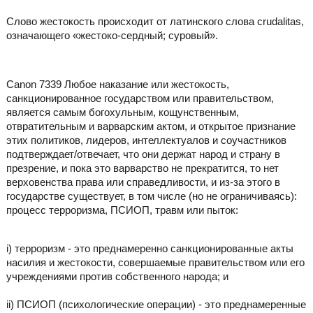
Слово жестокость происходит от латинского слова crudalitas,
означающего «жестоко-сердный; суровый».
Canon 7339 Любое наказание или жестокость,
санкционированное государством или правительством,
является самым богохульным, кощунственным,
отвратительным и варварским актом, и открытое признание
этих политиков, лидеров, интеллектуалов и соучастников
подтверждает/отвечает, что они держат народ и страну в
презрение, и пока это варварство не прекратится, то нет
верховенства права или справедливости, и из-за этого в
государстве существует, в том числе (но не ограничиваясь):
процесс терроризма, ПСИОП, травм или пыток:
i) терроризм - это преднамеренно санкционированные акты
насилия и жестокости, совершаемые правительством или его
учреждениями против собственного народа; и
ii) ПСИОП (психологические операции) - это преднамеренные