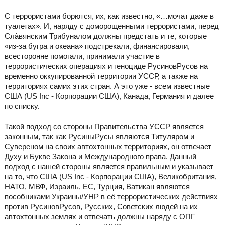
С террористами борются, их, как известно, «…мочат даже в
туалетах». И, наряду с доморощенными террористами, перед
Слàвянским Трибуналом должны предстать и те, которые
«из-за бугра и океана» подстрекали, финансировали,
всесторонне помогали, принимали участие в
террористических операциях и геноциде РусиновРусов на
временно оккупированной территории УССР, а также на
территориях самих этих стран. А это уже - всем известные
США (US Inc - Корпорации США), Канада, Германия и далее
по списку.
Такой подход со стороны Правительства УССР является
законным, так как РусиныРусы являются Титуляром и
Сувереном на своих автохтонных территориях, он отвечает
Духу и Букве Закона и Международного права. Данный
подход с нашей стороны является правильным и указывает
на то, что США (US Inc - Корпорации США), Великобритания,
НАТО, МВФ, Израиль, ЕС, Турция, Ватикан являются
пособниками Украины/УНР в её террористических действиях
против РусиновРусов, Русских, Советских людей на их
автохтонных землях и отвечать должны наряду с ОПГ