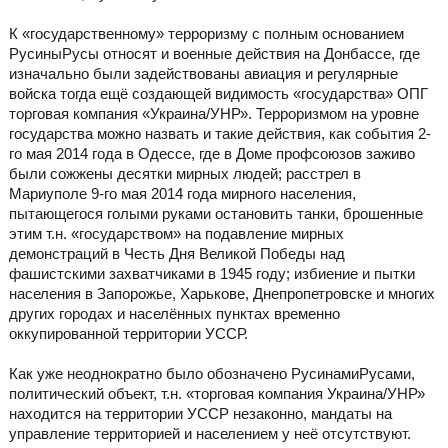
К «государственному» терроризму с полным основанием
РусиныРусы относят и военные действия на Донбассе, где
изначально были задействованы авиация и регулярные
войска тогда ещё создающей видимость «государства» ОПГ
торговая компания «Украина/УНР». Терроризмом на уровне
государства можно назвать и такие действия, как события 2-
го мая 2014 года в Одессе, где в Доме профсоюзов заживо
были сожжены десятки мирных людей; расстрел в
Мариуполе 9-го мая 2014 года мирного населения,
пытающегося голыми руками остановить танки, брошенные
этим т.н. «государством» на подавление мирных
демонстраций в Честь Дня Великой Победы над
фашистскими захватчиками в 1945 году; избиение и пытки
населения в Запорожье, Харькове, Днепропетровске и многих
других городах и населённых пунктах временно
оккупированной территории УССР.
Как уже неоднократно было обозначено РусинамиРусами,
политический объект, т.н. «торговая компания Украина/УНР»
находится на территории УССР незаконно, мандаты на
управление территорией и населением у неё отсутствуют.