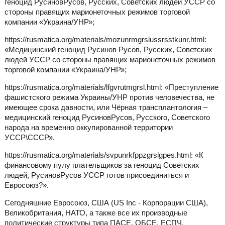
геноцид РусиновРусов, Русских, Советских людей УССР со
стороны правящих марионеточных режимов торговой
компании «Украина/УНР»;
https://rusmatica.org/materials/mozunrmgrslussrsstkunr.html:
«Медицинский геноцид Русинов Русов, Русских, Советских
людей УССР со стороны правящих марионеточных режимов
торговой компании «Украина/УНР»;
https://rusmatica.org/materials/lfgvrutmgrsl.html: «Преступление
фашистского режима Украины/УНР против человечества, не
имеющее срока давности, или Чёрная трансплантология –
медицинский геноцид РусиновРусов, Русского, Советского
народа на временно оккупированной территории
УССР\СССР».
https://rusmatica.org/materials/svpunrkfppzgrslgpes.html: «К
финансовому пулу плательщиков за геноцид Советских
людей, РусиновРусов УССР готов присоединиться и
Евросоюз?».
Сегодняшние Евросоюз, США (US Inc - Корпорации США),
Великобритания, НАТО, а также все их производные
политические структуры типа ПАСЕ, ОБСЕ, ЕСПЧ,