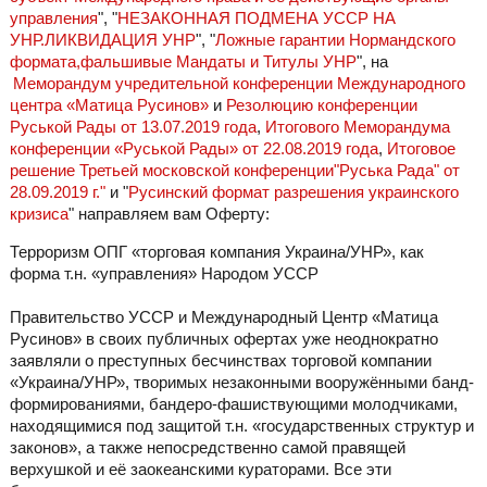
управления
", "
НЕЗАКОННАЯ ПОДМЕНА УССР НА
УНР.ЛИКВИДАЦИЯ УНР
", "
Ложные гарантии Нормандского
формата,фальшивые Мандаты и Титулы УНР
", на
Меморандум учредительной конференции Международного
центра «Матица Русинов»
и
Резолюцию конференции
Руськой Рады от 13.07.2019 года
,
Итогового Меморандума
конференции «Руськой Рады» от 22.08.2019 года
,
Итоговое
решение Третьей московской конференции"Руська Рада" от
28.09.2019 г."
и "
Русинский формат разрешения украинского
кризиса
" направляем вам Оферту:
Терроризм ОПГ «торговая компания Украина/УНР», как
форма т.н. «управления» Народом УССР
Правительство УССР и Международный Центр «Матица
Русинов» в своих публичных офертах уже неоднократно
заявляли о преступных бесчинствах торговой компании
«Украина/УНР», творимых незаконными вооружёнными банд-
формированиями, бандеро-фашиствующими молодчиками,
находящимися под защитой т.н. «государственных структур и
законов», а также непосредственно самой правящей
верхушкой и её заокеанскими кураторами. Все эти