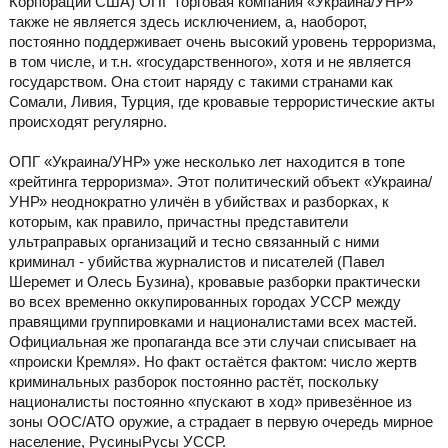
Корпорации США) ОПГ торговая компания «Украина/УНР»
также не является здесь исключением, а, наоборот,
постоянно поддерживает очень высокий уровень терроризма,
в том числе, и т.н. «государственного», хотя и не является
государством. Она стоит наряду с такими странами как
Сомали, Ливия, Турция, где кровавые террористические акты
происходят регулярно.
ОПГ «Украина/УНР» уже несколько лет находится в топе
«рейтинга терроризма». Этот политический объект «Украина/
УНР» неоднократно уличён в убийствах и разборках, к
которым, как правило, причастны представители
ультраправых организаций и тесно связанный с ними
криминал - убийства журналистов и писателей (Павел
Шеремет и Олесь Бузина), кровавые разборки практически
во всех временно оккупированных городах УССР между
правящими группировками и националистами всех мастей.
Официальная же пропаганда все эти случаи списывает на
«происки Кремля». Но факт остаётся фактом: число жертв
криминальных разборок постоянно растёт, поскольку
националисты постоянно «пускают в ход» привезённое из
зоны ООС/АТО оружие, а страдает в первую очередь мирное
население, РусиныРусы УССР.