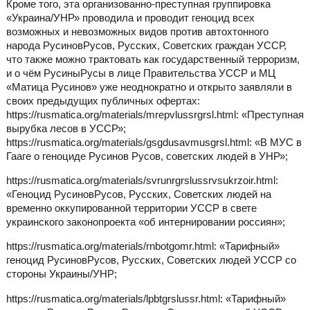
Кроме того, эта организованно-преступная группировка
«Украина/УНР» проводила и проводит геноцид всех
возможных и невозможных видов против автохтонного
народа РусиновРусов, Русских, Советских граждан УССР,
что также можно трактовать как государственный терроризм,
и о чём РусиныРусы в лице Правительства УССР и МЦ
«Матица Русинов» уже неоднократно и открыто заявляли в
своих предыдущих публичных офертах:
https://rusmatica.org/materials/mrepvlussrgrsl.html: «Преступная
вырубка лесов в УССР»;
https://rusmatica.org/materials/gsgdusavmusgrsl.html: «В МУС в
Гааге о геноциде Русинов Русов, советских людей в УНР»;
https://rusmatica.org/materials/svrunrgrslussrvsukrzoir.html:
«Геноцид РусиновРусов, Русских, Советских людей на
временно оккупированной территории УССР в свете
украинского законопроекта «об интернировании россиян»;
https://rusmatica.org/materials/rnbotgomr.html: «Тарифный»
геноцид РусиновРусов, Русских, Советских людей УССР со
стороны Украины/УНР;
https://rusmatica.org/materials/lpbtgrslussr.html: «Тарифный»