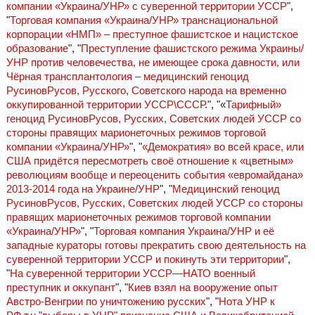
компании «Украина/УНР» с суверенной территории УССР
",
"
Торговая компания «Украина/УНР» транснациональной
корпорации «НМП» – преступное фашистское и нацистское
образование
", "
Преступление фашистского режима Украины/
УНР против человечества, не имеющее срока давности, или
Чёрная трансплантология – медицинский геноцид
РусиновРусов, Русского, Советского народа на временно
оккупированной территории УССР\СССР
.", "«
Тарифный»
геноцид РусиновРусов, Русских, Советских людей УССР со
стороны правящих марионеточных режимов торговой
компании «Украина/УНР»
", "
«Демократия» во всей красе, или
США придётся пересмотреть своё отношение к «цветным»
революциям вообще и переоценить события «евромайдана»
2013-2014 года на Украине/УНР
", "
Медицинский геноцид
РусиновРусов, Русских, Советских людей УССР со стороны
правящих марионеточных режимов торговой компании
«Украина/УНР»
", "
Торговая компания Украина/УНР и её
западные кураторы готовы прекратить свою деятельность на
суверенной территории УССР и покинуть эти территории
",
"
На суверенной территории УССР—НАТО военный
преступник и оккупант
", "
Киев взял на вооружение опыт
Австро-Венгрии по уничтожению русских
", "
Нота УНР к