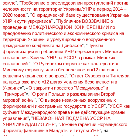
земле
", "
Требование о расследовании преступлений против
человечности на территории Украины/УНР в период 2014 –
2020 годов.
", "
О юридической базе существования Украины/
УНР и сути укркризиса
" , "
Публичное ВОЗЗВАНИЕ о
проведении МЕЖДУНАРОДНОЙ КОНФЕРЕНЦИИ по
преодолению политического и экономического кризиса на
территории Украины и урегулированию вооружённого
гражданского конфликта на Донбассе
", "
Пункты
формализации и требования УНР пересмотреть Минские
соглашения. Замена УНР на УССР в рамках Минских
соглашений.
", "
О Русинском формате как альтернативе
Минскому формату, или о бесполезности «12 шагов» в
решении украинского вопроса
", "
Ответ Суверена и Титуляра
на предложение о «12 шагах усиления безопасности в
Украине
»", «
О закрытии проектов "Междуморье" и
"Триморье"
», "
О роли Польши в развязывании Второй
мировой войны
", "
О выводе незаконных вооруженных
формирований иностранных государств с УССР
", "
УССР как
субъект Международного права и ее действующие органы
управления
", "
НЕЗАКОННАЯ ПОДМЕНА УССР НА
УНР.ЛИКВИДАЦИЯ УНР
", "
Ложные гарантии Нормандского
формата,фальшивые Мандаты и Титулы УНР
", на