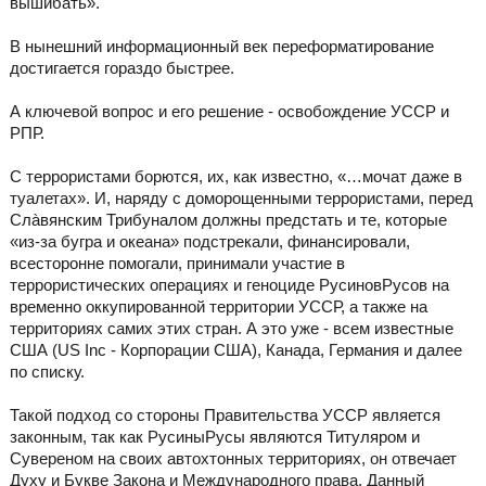
вышибать».
В нынешний информационный век переформатирование
достигается гораздо быстрее.
А ключевой вопрос и его решение - освобождение УССР и
РПР.
С террористами борются, их, как известно, «…мочат даже в
туалетах». И, наряду с доморощенными террористами, перед
Слàвянским Трибуналом должны предстать и те, которые
«из-за бугра и океана» подстрекали, финансировали,
всесторонне помогали, принимали участие в
террористических операциях и геноциде РусиновРусов на
временно оккупированной территории УССР, а также на
территориях самих этих стран. А это уже - всем известные
США (US Inc - Корпорации США), Канада, Германия и далее
по списку.
Такой подход со стороны Правительства УССР является
законным, так как РусиныРусы являются Титуляром и
Сувереном на своих автохтонных территориях, он отвечает
Духу и Букве Закона и Международного права. Данный