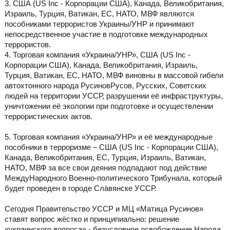
3. США (US Inc - Корпорации США), Канада, Великобритания,
Израиль, Турция, Ватикан, ЕС, НАТО, МВФ являются
пособниками террористов Украины/УНР и принимают
непосредственное участие в подготовке международных
террористов.
4. Торговая компания «Украина/УНР», США (US Inc -
Корпорации США), Канада, Великобритания, Израиль,
Турция, Ватикан, ЕС, НАТО, МВФ виновны в массовой гибели
автохтонного народа РусиновРусов, Русских, Советских
людей на территории УССР, разрушении её инфраструктуры,
уничтожении её экологии при подготовке и осуществлении
террористических актов.
5. Торговая компания «Украина/УНР» и её международные
пособники в терроризме – США (US Inc - Корпорации США),
Канада, Великобритания, ЕС, Турция, Израиль, Ватикан,
НАТО, МВФ за все свои деяния подпадают под действие
МеждуНародного Военно-политического Трибунала, который
будет проведен в городе Слàвянске УССР.
Сегодня Правительство УССР и МЦ «Матица Русинов»
ставят вопрос жёстко и принципиально: решение
«украинского вопроса» - безусловное освобождение Народа