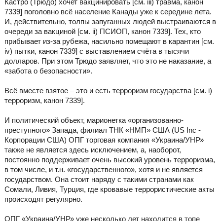
Кастро (Трюдо) хочет вакцинировать [см. iii) травма, канон
7339] поголовно всё население Канады уже к середине лета.
И, действительно, толпы запуганных людей выстраиваются в
очереди за вакциной [см. ii) ПСИОП, канон 7339]. Тех, кто
прибывает из-за рубежа, насильно помещают в карантин [см.
iv) пытки, канон 7339] с выставлением счёта в тысячи
долларов. При этом Трюдо заявляет, что это не наказание, а
«забота о безопасности».
Всё вместе взятое – это и есть терроризм государства [см. i)
терроризм, канон 7339].
И политический объект, марионетка «организованно-
преступного» Запада, филиал ТНК «НМП» США (US Inc -
Корпорации США) ОПГ торговая компания «Украина/УНР»
также не является здесь исключением, а, наоборот,
постоянно поддерживает очень высокий уровень терроризма,
в том числе, и т.н. «государственного», хотя и не является
государством. Она стоит наряду с такими странами как
Сомали, Ливия, Турция, где кровавые террористические акты
происходят регулярно.
ОПГ «Украина/УНР» уже несколько лет находится в топе