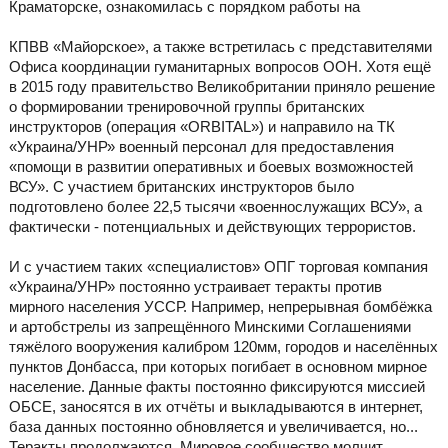
Краматорске, ознакомилась с порядком работы на
КПВВ «Майорское», а также встретилась с представителями
Офиса координации гуманитарных вопросов ООН. Хотя ещё
в 2015 году правительство Великобритании приняло решение
о формировании тренировочной группы британских
инструкторов (операция «ORBITAL») и направило на ТК
«Украина/УНР» военный персонал для предоставления
«помощи в развитии оперативных и боевых возможностей
ВСУ». С участием британских инструкторов было
подготовлено более 22,5 тысячи «военнослужащих ВСУ», а
фактически - потенциальных и действующих террористов.
И с участием таких «специалистов» ОПГ торговая компания
«Украина/УНР» постоянно устраивает теракты против
мирного населения УССР. Например, непрерывная бомбёжка
и артобстрелы из запрещённого Минскими Соглашениями
тяжёлого вооружения калибром 120мм, городов и населённых
пунктов Донбасса, при которых погибает в основном мирное
население. Данные факты постоянно фиксируются миссией
ОБСЕ, заносятся в их отчёты и выкладываются в интернет,
база данных постоянно обновляется и увеличивается, но...
Теракты продолжаются. Мировое сообщество молчит.