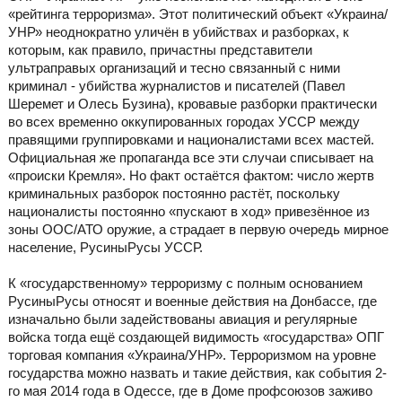
«рейтинга терроризма». Этот политический объект «Украина/
УНР» неоднократно уличён в убийствах и разборках, к
которым, как правило, причастны представители
ультраправых организаций и тесно связанный с ними
криминал - убийства журналистов и писателей (Павел
Шеремет и Олесь Бузина), кровавые разборки практически
во всех временно оккупированных городах УССР между
правящими группировками и националистами всех мастей.
Официальная же пропаганда все эти случаи списывает на
«происки Кремля». Но факт остаётся фактом: число жертв
криминальных разборок постоянно растёт, поскольку
националисты постоянно «пускают в ход» привезённое из
зоны ООС/АТО оружие, а страдает в первую очередь мирное
население, РусиныРусы УССР.
К «государственному» терроризму с полным основанием
РусиныРусы относят и военные действия на Донбассе, где
изначально были задействованы авиация и регулярные
войска тогда ещё создающей видимость «государства» ОПГ
торговая компания «Украина/УНР». Терроризмом на уровне
государства можно назвать и такие действия, как события 2-
го мая 2014 года в Одессе, где в Доме профсоюзов заживо