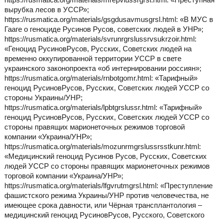
вырубка лесов в УССР»;
https://rusmatica.org/materials/gsgdusavmusgrsl.html: «В МУС в
Гааге о геноциде Русинов Русов, советских людей в УНР»;
https://rusmatica.org/materials/svrunrgrslussrvsukrzoir.html:
«Геноцид РусиновРусов, Русских, Советских людей на
временно оккупированной территории УССР в свете
украинского законопроекта «об интернировании россиян»;
https://rusmatica.org/materials/rnbotgomr.html: «Тарифный»
геноцид РусиновРусов, Русских, Советских людей УССР со
стороны Украины/УНР;
https://rusmatica.org/materials/lpbtgrslussr.html: «Тарифный»
геноцид РусиновРусов, Русских, Советских людей УССР со
стороны правящих марионеточных режимов торговой
компании «Украина/УНР»;
https://rusmatica.org/materials/mozunrmgrslussrsstkunr.html:
«Медицинский геноцид Русинов Русов, Русских, Советских
людей УССР со стороны правящих марионеточных режимов
торговой компании «Украина/УНР»;
https://rusmatica.org/materials/lfgvrutmgrsl.html: «Преступление
фашистского режима Украины/УНР против человечества, не
имеющее срока давности, или Чёрная трансплантология –
медицинский геноцид РусиновРусов, Русского, Советского