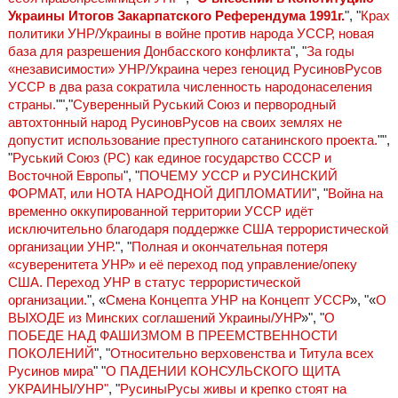
Украины Итогов Закарпатского Референдума 1991г.
", "
Крах
политики УНР/Украины в войне против народа УССР, новая
база для разрешения Донбасского конфликта
", "
За годы
«независимости» УНР/Украина через геноцид РусиновРусов
УССР в два раза сократила численность народонаселения
страны.
"","
Суверенный Руський Союз и первородный
автохтонный народ РусиновРусов на своих землях не
допустит использование преступного сатанинского проекта.
"",
"
Руський Союз (РС) как единое государство СССР и
Восточной Европы
", "
ПОЧЕМУ УССР и РУСИНСКИЙ
ФОРМАТ, или НОТА НАРОДНОЙ ДИПЛОМАТИИ
", "
Война на
временно оккупированной территории УССР идёт
исключительно благодаря поддержке США террористической
организации УНР.
", "
Полная и окончательная потеря
«суверенитета УНР» и её переход под управление/опеку
США. Переход УНР в статус террористической
организации.
", «
Смена Концепта УНР на Концепт УССР
», "«
О
ВЫХОДЕ из Минских соглашений Украины/УНР
»", "
О
ПОБЕДЕ НАД ФАШИЗМОМ В ПРЕЕМСТВЕННОСТИ
ПОКОЛЕНИЙ
", "
Относительно верховенства и Титула всех
Русинов мира
" "
О ПАДЕНИИ КОНСУЛЬСКОГО ЩИТА
УКРАИНЫ/УНР"
, "
РусиныРусы живы и крепко стоят на