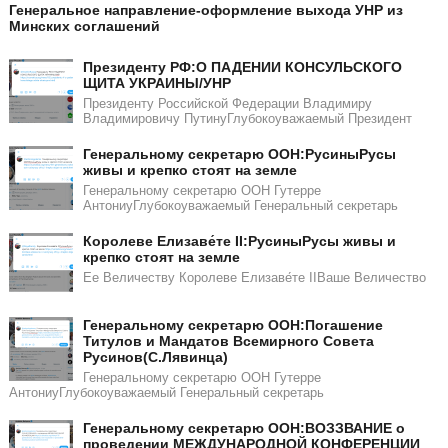
Генеральное направление-оформление выхода УНР из
Минских соглашений
Президенту РФ:О ПАДЕНИИ КОНСУЛЬСКОГО
ЩИТА УКРАИНЫ/УНР​​
Президенту Российской Федерации Владимиру
Владимировичу ПутинуГлубокоуважаемый Президент
Генеральному секретарю ООН:РусиныРусы
живы и крепко стоят на земле
Генеральному секретарю ООН Гутерре
АнтониуГлубокоуважаемый Генеральный секретарь
Королеве Елизаве́те II:РусиныРусы живы и
крепко стоят на земле
Ее Величеству Королеве Елизаве́те IIВаше Величество
Генеральному секретарю ООН:Погашение
Титулов и Мандатов Всемирного Совета
Русинов(С.Лявинца)​​
Генеральному секретарю ООН Гутерре
АнтониуГлубокоуважаемый Генеральный секретарь
Генеральному секретарю ООН:ВОЗЗВАНИЕ о
проведении МЕЖДУНАРОДНОЙ КОНФЕРЕНЦИИ