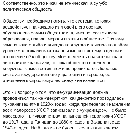
Соответственно, это никак не этническая, а сугубо
политическая общность.
Обществу необходимо понять, что система, которая
воздействует на каждого из людей в его составе,
обусловлена самим обществом, а, именно, состоянием
образования, нравов, морали и этики в обществе. Поэтому
замена какого-либо индивида на другого индивида на любом
уровне «вертикали власти» не изменит систему в целом и
отношение её к обществу. Можно менять правительства и
чиновников «пачками», но пока общество в целом не
«поумнеет самостоятельно» и не проникнется Любовью,
система государственного управления и террора, её
отношение к «простому» человеку - не изменятся.
Это - к вопросу о том, что де-украинизация должна
проводиться так же «декретно», как декретно проводилась
«украинизация» в 1920-х годах, когда при переписи населения
всех малоросов УССР записывали в «украинцев». Не было
массового т.н. «украинства» на нынешней территории УССР
до 1917 года, в Галиции до 1860-х годов, в Закарпатье до
1940-х годов. Не было и - не будет… если «клин клином