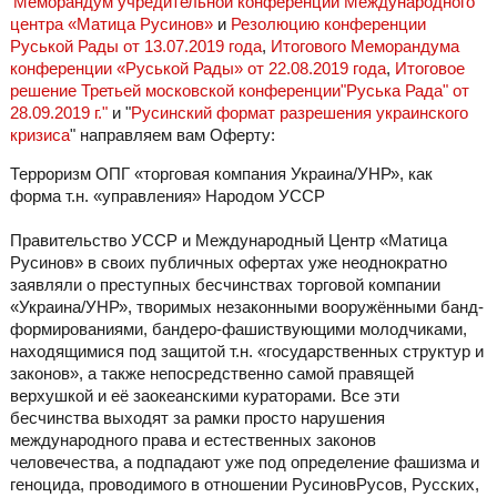
Меморандум учредительной конференции Международного
центра «Матица Русинов»
и
Резолюцию конференции
Руськой Рады от 13.07.2019 года
,
Итогового Меморандума
конференции «Руськой Рады» от 22.08.2019 года
,
Итоговое
решение Третьей московской конференции"Руська Рада" от
28.09.2019 г."
и "
Русинский формат разрешения украинского
кризиса
" направляем вам Оферту:
Терроризм ОПГ «торговая компания Украина/УНР», как
форма т.н. «управления» Народом УССР
Правительство УССР и Международный Центр «Матица
Русинов» в своих публичных офертах уже неоднократно
заявляли о преступных бесчинствах торговой компании
«Украина/УНР», творимых незаконными вооружёнными банд-
формированиями, бандеро-фашиствующими молодчиками,
находящимися под защитой т.н. «государственных структур и
законов», а также непосредственно самой правящей
верхушкой и её заокеанскими кураторами. Все эти
бесчинства выходят за рамки просто нарушения
международного права и естественных законов
человечества, а подпадают уже под определение фашизма и
геноцида, проводимого в отношении РусиновРусов, Русских,