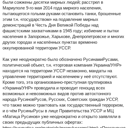
были сожжены десятки мирных людей; расстрел в
Мариуполе 9-го мая 2014 года мирного населения,
пытающегося голыми руками остановить танки, брошенные
этим т.н. «государством» на подавление мирных
демонстраций в Честь Дня Великой Победы над
фашистскими захватчиками в 1945 году; избиение и пытки
населения в Запорожье, Харькове, Днепропетровске и многих
других городах и населённых пунктах временно
оккупированной территории УССР.
Как уже неоднократно было обозначено РусинамиРусами,
политический объект, т.н. «торговая компания Украина/УНР»
находится на территории УССР незаконно, мандаты на
управление территорией и населением у неё отсутствуют.
Кроме того, эта организованно-преступная группировка
«Украина/УНР» проводила и проводит геноцид всех
возможных и невозможных видов против автохтонного
народа РусиновРусов, Русских, Советских граждан УССР,
что также можно трактовать как государственный терроризм,
и о чём РусиныРусы в лице Правительства УССР и МЦ
«Матица Русинов» уже неоднократно и открыто заявляли в
своих предыдущих публичных офертах:
https://rusmatica.org/materials/mrepvlussrgrsl.html: «Преступная