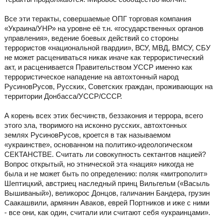
Все эти теракты, совершаемые ОПГ торговая компания
«Украина/УНР» на уровне её т.н. «государственных органов
управления», ведение боевых действий со стороны
террористов «национальной гвардии», ВСУ, МВД, ВМСУ, СБУ
не может расцениваться никак иначе как террористический
акт, и расценивается Правительством УССР именно как
террористическое нападение на автохтонный народ
РусиновРусов, Русских, Советских граждан, проживающих на
территории Донбасса/УССР/СССР.
А корень всех этих бесчинств, беззакония и террора, всего
этого зла, творимого на исконно русских, автохтонных
землях РусиновРусов, кроется в так называемом
«украинстве», основанном на политико-идеологическом
СЕКТАНСТВЕ. Считать ли совокупность сектантов нацией?
Вопрос открытый, но этнической эта «нация» никогда не
была и не может быть по определению: поляк «митрополит»
Шептицкий, австриец наследный принц Вильгельм («Васыль
Вышиваный»), великорос Донцов, галичанин Бандера, грузин
Саакашвили, армянин Аваков, еврей Портников и иже с ними
- все они, как один, считали или считают себя «украинцами».