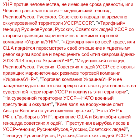
УНР против человечества, не имеющее срока давности, или
Чёрная трансплантология – медицинский геноцид
РусиновРусов, Русского, Советского народа на временно
оккупированной территории УССР\СССР
.", "«
Тарифный»
геноцид РусиновРусов, Русских, Советских людей УССР со
стороны правящих марионеточных режимов торговой
компании «Украина/УНР»
", "
«Демократия» во всей красе, или
США придётся пересмотреть своё отношение к «цветным»
революциям вообще и переоценить события «евромайдана»
2013-2014 года на Украине/УНР
", "
Медицинский геноцид
РусиновРусов, Русских, Советских людей УССР со стороны
правящих марионеточных режимов торговой компании
«Украина/УНР»
", "
Торговая компания Украина/УНР и её
западные кураторы готовы прекратить свою деятельность на
суверенной территории УССР и покинуть эти территории
",
"
На суверенной территории УССР—НАТО военный
преступник и оккупант
", "
Киев взял на вооружение опыт
Австро-Венгрии по уничтожению русских
", "
Нота УНР к
РФ,т.н."выборы в УНР",признание США и Великобританией
геноцида советских людей
", "
Преступная вырубка лесов в
УССР–геноцид РусиновРусов,Русских,Советских людей
",
"
Геноцид РусиновРусов, Русских,Советских людей УССР в