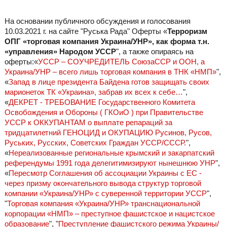
На основании публичного обсуждения и голосования
10.03.2021 г. на сайте "Руська Рада" Оферты «
Терроризм
ОПГ «торговая компания Украина/УНР», как форма т.н.
«управления» Народом УССР
", а также опираясь на
оферты:«
УССР – СОУЧРЕДИТЕЛЬ СоюзаССР и ООН, а
Украина/УНР – всего лишь торговая компания в ТНК «НМП»
",
«
Запад в лице президента Байдена готов защищать своих
марионеток ТК «Украина», забрав их всех к себе…
",
«
ДЕКРЕТ - ТРЕБОВАНИЕ Государственного Комитета
Освобождения и Обороны ( ГКОиО ) при Правительстве
УССР к ОККУПАНТАМ о выплате репараций за
тридцатилетний ГЕНОЦИД и ОКУПАЦИЮ Русинов, Русов,
Руських, Русских, Советских Граждан УССР/СССР.
",
«
Нереализованные региональные крымский и закарпатский
референдумы 1991 года делегитимизируют нынешнюю УНР
",
«
Пересмотр Соглашения об ассоциации Украины с ЕС -
через призму окончательного вывода структур торговой
компании «Украина/УНР» с суверенной территории УССР
",
"
Торговая компания «Украина/УНР» транснациональной
корпорации «НМП» – преступное фашистское и нацистское
образование
", "
Преступление фашистского режима Украины/