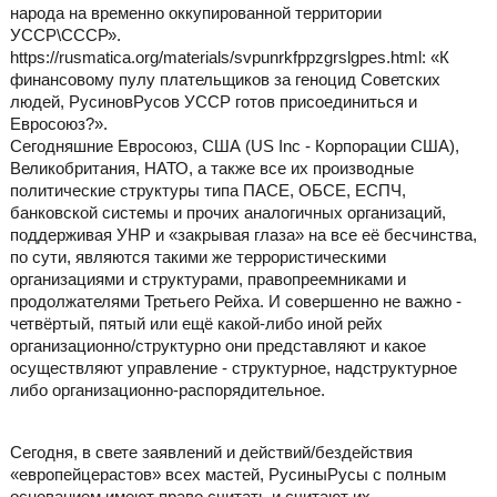
народа на временно оккупированной территории
УССР\СССР».
https://rusmatica.org/materials/svpunrkfppzgrslgpes.html: «К
финансовому пулу плательщиков за геноцид Советских
людей, РусиновРусов УССР готов присоединиться и
Евросоюз?».
Сегодняшние Евросоюз, США (US Inc - Корпорации США),
Великобритания, НАТО, а также все их производные
политические структуры типа ПАСЕ, ОБСЕ, ЕСПЧ,
банковской системы и прочих аналогичных организаций,
поддерживая УНР и «закрывая глаза» на все её бесчинства,
по сути, являются такими же террористическими
организациями и структурами, правопреемниками и
продолжателями Третьего Рейха. И совершенно не важно -
четвёртый, пятый или ещё какой-либо иной рейх
организационно/структурно они представляют и какое
осуществляют управление - структурное, надструктурное
либо организационно-распорядительное.
Сегодня, в свете заявлений и действий/бездействия
«европейцерастов» всех мастей, РусиныРусы с полным
основанием имеют право считать и считают их