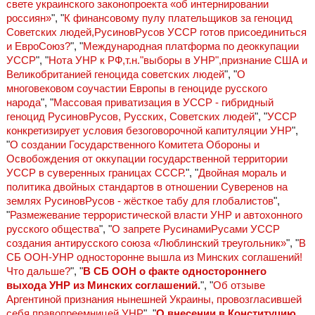
свете украинского законопроекта «об интернировании
россиян»
", "
К финансовому пулу плательщиков за геноцид
Советских людей,РусиновРусов УССР готов присоединиться
и ЕвроСоюз?
", "
Международная платформа по деоккупации
УССР
", "
Нота УНР к РФ,т.н."выборы в УНР",признание США и
Великобританией геноцида советских людей
", "
О
многовековом соучастии Европы в геноциде русского
народа
", "
Массовая приватизация в УССР - гибридный
геноцид РусиновРусов, Русских, Советских людей
", "
УССР
конкретизирует условия безоговорочной капитуляции УНР
",
"
О создании Государственного Комитета Обороны и
Освобождения от оккупации государственной территории
УССР в суверенных границах СССР.
", "
Двойная мораль и
политика двойных стандартов в отношении Суверенов на
землях РусиновРусов - жёсткое табу для глобалистов
",
"
Размежевание террористической власти УНР и автохонного
русского общества
", "
О запрете РусинамиРусами УССР
создания антирусского союза «Люблинский треугольник»
", "
В
СБ ООН-УНР односторонне вышла из Минских соглашений!
Что дальше?
", "
В СБ ООН о факте одностороннего
выхода УНР из Минских соглашений.
", "
Об отзыве
Аргентиной признания нынешней Украины, провозгласившей
себя правопреемницей УНР
", "
О внесении в Конституцию