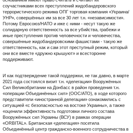
соучастниками всех преступлений жидобандеровского
террористического режима ОПГ торговая компания «Украина/
УНР», совершённых им за все 30 лет т.н. «независимости».
Потому Евросоюз/НАТО и иже с ними - несут такую же
солидарную ответственность за все убийства, грабежи и
иные преступления против человечности и человечества,
совершённые жидобандеровскими фашистами - такую же
ответственность, как и сам этот преступный режим, который
они все вместе «дружно крышуют» и всесторонне
поддерживают.
И как подтверждение такой поддержки, не так давно, в марте
2021 года состоялся визит т.н. «делегации» Вооружённых
Сил Великобритании на Донбасс в район проведения т.н.
«операции Объединённых сил» (ООС/АТО), в ходе которого
представители «иностранной делегации» ознакомились с
ситуацией «с безопасностью на востоке Украины», а также
«оценили эффективность подготовки личного состава
Вооружённых сил Украины (ВСУ) в рамках операции
«ORBITAL». Британская «делегация» посетила
Объединённый центр гражданско-военного сотрудничества в