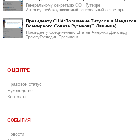
Генеральному секретарю ООН Гутерре
АнтониуГлубокоуважаемый Генеральный секретарь
​​Президенту США:Погашение Титулов и Мандатов
Всемирного Совета Русинов(С.Лявинца)​
Президенту Соединенных Штатов Америки Дональду
ТрампуГосподин Пpeзидeнт
О ЦЕНТРЕ
Правовой статус
Руководство
Контакты
СОБЫТИЯ
Новости