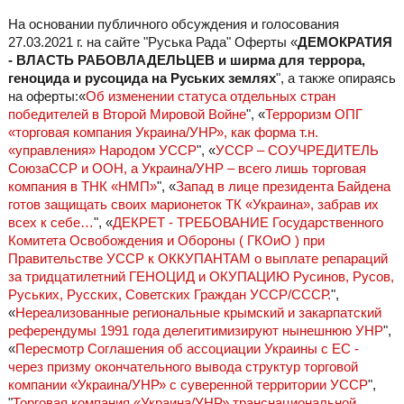
На основании публичного обсуждения и голосования
27.03.2021 г. на сайте "Руська Рада" Оферты «
ДЕМОКРАТИЯ
- ВЛАСТЬ РАБОВЛАДЕЛЬЦЕВ и ширма для террора,
геноцида и русоцида на Руських землях
", а также опираясь
на оферты:«
Об изменении статуса отдельных стран
победителей в Второй Мировой Войне
", «
Терроризм ОПГ
«торговая компания Украина/УНР», как форма т.н.
«управления» Народом УССР
", «
УССР – СОУЧРЕДИТЕЛЬ
СоюзаССР и ООН, а Украина/УНР – всего лишь торговая
компания в ТНК «НМП»
", «
Запад в лице президента Байдена
готов защищать своих марионеток ТК «Украина», забрав их
всех к себе…
", «
ДЕКРЕТ - ТРЕБОВАНИЕ Государственного
Комитета Освобождения и Обороны ( ГКОиО ) при
Правительстве УССР к ОККУПАНТАМ о выплате репараций
за тридцатилетний ГЕНОЦИД и ОКУПАЦИЮ Русинов, Русов,
Руських, Русских, Советских Граждан УССР/СССР.
",
«
Нереализованные региональные крымский и закарпатский
референдумы 1991 года делегитимизируют нынешнюю УНР
",
«
Пересмотр Соглашения об ассоциации Украины с ЕС -
через призму окончательного вывода структур торговой
компании «Украина/УНР» с суверенной территории УССР
",
"
Торговая компания «Украина/УНР» транснациональной