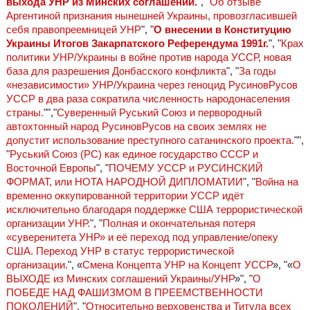
выхода УНР из Минских соглашений.
", "
Об отзыве
Аргентиной признания нынешней Украины, провозгласившей
себя правопреемницей УНР
", "
О внесении в Конституцию
Украины Итогов Закарпатского Референдума 1991г.
", "
Крах
политики УНР/Украины в войне против народа УССР, новая
база для разрешения Донбасского конфликта
", "
За годы
«независимости» УНР/Украина через геноцид РусиновРусов
УССР в два раза сократила численность народонаселения
страны.
"","
Суверенный Руський Союз и первородный
автохтонный народ РусиновРусов на своих землях не
допустит использование преступного сатанинского проекта.
"",
"
Руський Союз (РС) как единое государство СССР и
Восточной Европы
", "
ПОЧЕМУ УССР и РУСИНСКИЙ
ФОРМАТ, или НОТА НАРОДНОЙ ДИПЛОМАТИИ
", "
Война на
временно оккупированной территории УССР идёт
исключительно благодаря поддержке США террористической
организации УНР.
", "
Полная и окончательная потеря
«суверенитета УНР» и её переход под управление/опеку
США. Переход УНР в статус террористической
организации.
", «
Смена Концепта УНР на Концепт УССР
», "«
О
ВЫХОДЕ из Минских соглашений Украины/УНР
»", "
О
ПОБЕДЕ НАД ФАШИЗМОМ В ПРЕЕМСТВЕННОСТИ
ПОКОЛЕНИЙ
", "
Относительно верховенства и Титула всех