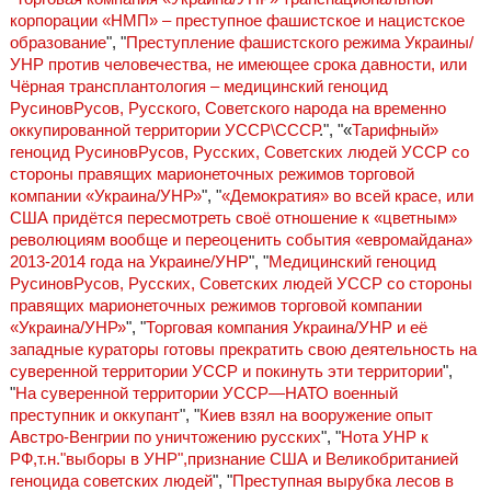
корпорации «НМП» – преступное фашистское и нацистское
образование
", "
Преступление фашистского режима Украины/
УНР против человечества, не имеющее срока давности, или
Чёрная трансплантология – медицинский геноцид
РусиновРусов, Русского, Советского народа на временно
оккупированной территории УССР\СССР
.", "«
Тарифный»
геноцид РусиновРусов, Русских, Советских людей УССР со
стороны правящих марионеточных режимов торговой
компании «Украина/УНР»
", "
«Демократия» во всей красе, или
США придётся пересмотреть своё отношение к «цветным»
революциям вообще и переоценить события «евромайдана»
2013-2014 года на Украине/УНР
", "
Медицинский геноцид
РусиновРусов, Русских, Советских людей УССР со стороны
правящих марионеточных режимов торговой компании
«Украина/УНР»
", "
Торговая компания Украина/УНР и её
западные кураторы готовы прекратить свою деятельность на
суверенной территории УССР и покинуть эти территории
",
"
На суверенной территории УССР—НАТО военный
преступник и оккупант
", "
Киев взял на вооружение опыт
Австро-Венгрии по уничтожению русских
", "
Нота УНР к
РФ,т.н."выборы в УНР",признание США и Великобританией
геноцида советских людей
", "
Преступная вырубка лесов в