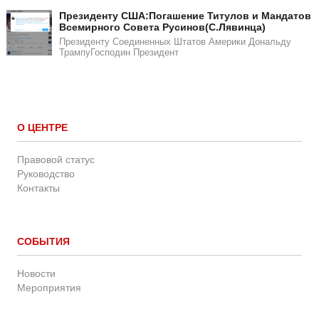
​​Президенту США:Погашение Титулов и Мандатов
Всемирного Совета Русинов(С.Лявинца)​
Президенту Соединенных Штатов Америки Дональду
ТрампуГосподин Пpeзидeнт
О ЦЕНТРЕ
Правовой статус
Руководство
Контакты
СОБЫТИЯ
Новости
Мероприятия