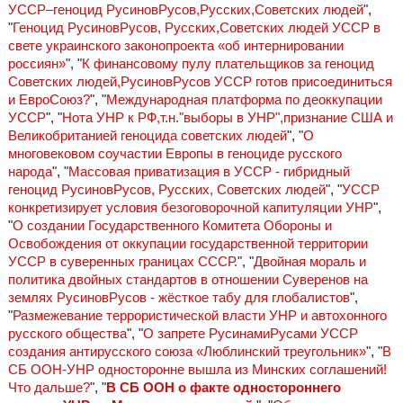
УССР–геноцид РусиновРусов,Русских,Советских людей
",
"
Геноцид РусиновРусов, Русских,Советских людей УССР в
свете украинского законопроекта «об интернировании
россиян»
", "
К финансовому пулу плательщиков за геноцид
Советских людей,РусиновРусов УССР готов присоединиться
и ЕвроСоюз?
", "
Международная платформа по деоккупации
УССР
", "
Нота УНР к РФ,т.н."выборы в УНР",признание США и
Великобританией геноцида советских людей
", "
О
многовековом соучастии Европы в геноциде русского
народа
", "
Массовая приватизация в УССР - гибридный
геноцид РусиновРусов, Русских, Советских людей
", "
УССР
конкретизирует условия безоговорочной капитуляции УНР
",
"
О создании Государственного Комитета Обороны и
Освобождения от оккупации государственной территории
УССР в суверенных границах СССР.
", "
Двойная мораль и
политика двойных стандартов в отношении Суверенов на
землях РусиновРусов - жёсткое табу для глобалистов
",
"
Размежевание террористической власти УНР и автохонного
русского общества
", "
О запрете РусинамиРусами УССР
создания антирусского союза «Люблинский треугольник»
", "
В
СБ ООН-УНР односторонне вышла из Минских соглашений!
Что дальше?
", "
В СБ ООН о факте одностороннего