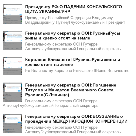
Президенту РФ:О ПАДЕНИИ КОНСУЛЬСКОГО
ЩИТА УКРАИНЫ/УНР​​
Президенту Российской Федерации Владимиру
Владимировичу ПутинуГлубокоуважаемый Президент
Генеральному секретарю ООН:РусиныРусы
живы и крепко стоят на земле
Генеральному секретарю ООН Гутерре
АнтониуГлубокоуважаемый Генеральный секретарь
Королеве Елизаве́те II:РусиныРусы живы и
крепко стоят на земле
Ее Величеству Королеве Елизаве́те IIВаше Величество
Генеральному секретарю ООН:Погашение
Титулов и Мандатов Всемирного Совета
Русинов(С.Лявинца)​​
Генеральному секретарю ООН Гутерре
АнтониуГлубокоуважаемый Генеральный секретарь
Генеральному секретарю ООН:ВОЗЗВАНИЕ о
проведении МЕЖДУНАРОДНОЙ КОНФЕРЕНЦИИ
Генеральному секретарю ООН Гутерре
АнтониуГлубокоуважаемый Генеральный секретарь