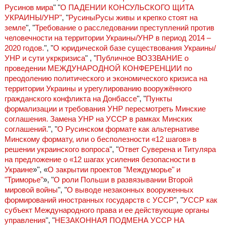
Русинов мира
" "
О ПАДЕНИИ КОНСУЛЬСКОГО ЩИТА
УКРАИНЫ/УНР"
, "
РусиныРусы живы и крепко стоят на
земле
", "
Требование о расследовании преступлений против
человечности на территории Украины/УНР в период 2014 –
2020 годов.
", "
О юридической базе существования Украины/
УНР и сути укркризиса
" , "
Публичное ВОЗЗВАНИЕ о
проведении МЕЖДУНАРОДНОЙ КОНФЕРЕНЦИИ по
преодолению политического и экономического кризиса на
территории Украины и урегулированию вооружённого
гражданского конфликта на Донбассе
", "
Пункты
формализации и требования УНР пересмотреть Минские
соглашения. Замена УНР на УССР в рамках Минских
соглашений.
", "
О Русинском формате как альтернативе
Минскому формату, или о бесполезности «12 шагов» в
решении украинского вопроса
", "
Ответ Суверена и Титуляра
на предложение о «12 шагах усиления безопасности в
Украине
»", «
О закрытии проектов "Междуморье" и
"Триморье"
», "
О роли Польши в развязывании Второй
мировой войны
", "
О выводе незаконных вооруженных
формирований иностранных государств с УССР
", "
УССР как
субъект Международного права и ее действующие органы
управления
", "
НЕЗАКОННАЯ ПОДМЕНА УССР НА