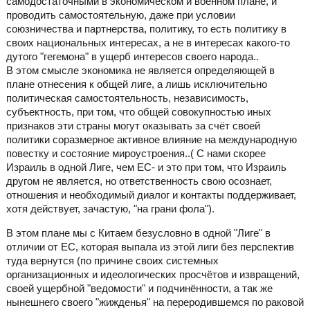
самодостаточными в экономическом и военном плане, и
проводить самостоятельную, даже при условии
союзничества и партнерства, политику, то есть политику в
своих национальных интересах, а не в интересах какого-то
дутого "гегемона" в ущерб интересов своего народа..
В этом смысле экономика не является определяющей в
плане отнесения к общей лиге, а лишь исключительно
политическая самостоятельность, независимость,
субъектность, при том, что общей совокупностью иных
признаков эти страны могут оказывать за счёт своей
политики соразмерное активное влияние на международную
повестку и состояние мироустроения..( С нами скорее
Израиль в одной Лиге, чем ЕС- и это при том, что Израиль
другом не является, но ответственность свою осознает,
отношения и необходимый диалог и контакты поддерживает,
хотя действует, зачастую, "на грани фола").
В этом плане мы с Китаем безусловно в одной "Лиге" в
отличии от ЕС, которая выпала из этой лиги без перспектив
туда вернутся (по причине своих системных
организационных и идеологических просчётов и извращений,
своей ущербной "ведомости" и подчинённости, а так же
нынешнего своего "жижденья" на переродившемся по раковой