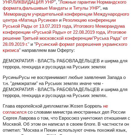
УНР.ЛИКВИДАЦИЯ УНР
", "
Ложные гарантии Нормандского
формата,фальшивые Мандаты и Титулы УНР
", на
Меморандум учредительной конференции Международного
центра «Матица Русинов»
и
Резолюцию конференции
Руськой Рады от 13.07.2019 года
,
Итогового Меморандума
конференции «Руськой Рады» от 22.08.2019 года
,
Итоговое
решение Третьей московской конференции"Руська Рада" от
28.09.2019 г."
и "
Русинский формат разрешения украинского
кризиса
" направляем вам Оферту:
ДЕМОКРАТИЯ - ВЛАСТЬ РАБОВЛАДЕЛЬЦЕВ и ширма для
террора, геноцида и русоцида на Руських землях
РусиныРусы не воспринимают любые заявления Запада о
т.н. "демократии" на Руських землях иначе чем -
ДЕМОКРАТИЯ - ВЛАСТЬ РАБОВЛАДЕЛЬЦЕВ и ширма для
террора, геноцида и русоцида на Руських землях.
Глава европейской дипломатии Жозеп Боррель
не
согласился
со словами министра иностранных дел России
Сергея Лаврова о том, что Евросоюз уничтожил отношения с
Москвой. Об этом он написал в своем блоге. В частности он
отметил: "Москва и Пекин используют очень похожий язык,