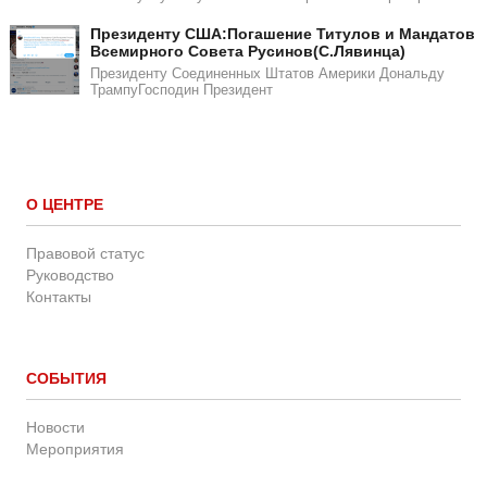
​​Президенту США:Погашение Титулов и Мандатов
Всемирного Совета Русинов(С.Лявинца)​
Президенту Соединенных Штатов Америки Дональду
ТрампуГосподин Пpeзидeнт
О ЦЕНТРЕ
Правовой статус
Руководство
Контакты
СОБЫТИЯ
Новости
Мероприятия