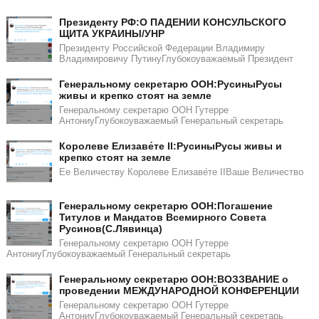
Президенту РФ:О ПАДЕНИИ КОНСУЛЬСКОГО
ЩИТА УКРАИНЫ/УНР​​
Президенту Российской Федерации Владимиру
Владимировичу ПутинуГлубокоуважаемый Президент
Генеральному секретарю ООН:РусиныРусы
живы и крепко стоят на земле
Генеральному секретарю ООН Гутерре
АнтониуГлубокоуважаемый Генеральный секретарь
Королеве Елизаве́те II:РусиныРусы живы и
крепко стоят на земле
Ее Величеству Королеве Елизаве́те IIВаше Величество
Генеральному секретарю ООН:Погашение
Титулов и Мандатов Всемирного Совета
Русинов(С.Лявинца)​​
Генеральному секретарю ООН Гутерре
АнтониуГлубокоуважаемый Генеральный секретарь
Генеральному секретарю ООН:ВОЗЗВАНИЕ о
проведении МЕЖДУНАРОДНОЙ КОНФЕРЕНЦИИ
Генеральному секретарю ООН Гутерре
АнтониуГлубокоуважаемый Генеральный секретарь