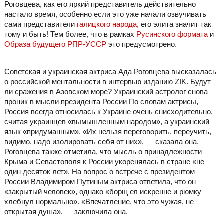
Роговцева, как его яркий представитель действительно
настало время, особенно если это уже начали озвучивать
сами представители
галицкого народа
, его элита значит так
тому и быть! Тем более, что в рамках
Русинского формата
и
Образа будущего РПР-УССР
это предусмотрено.
Советская и украинская актриса Ада Роговцева высказалась
о российской ментальности в интервью изданию ZIK. Будут
ли сражения в Азовском море? Украинский астролог снова
проник в мысли президента России По словам актрисы,
Россия всегда относилась к Украине очень снисходительно,
считая украинцев «вымышленным народом», а украинский
язык «придуманным». «Их нельзя переговорить, переучить,
видимо, надо изолировать себя от них», — сказала она.
Роговцева также отметила, что мысль о принадлежности
Крыма и Севастополя к России укоренялась в стране «не
один десяток лет». На вопрос о встрече с президентом
России Владимиром Путиным актриса ответила, что он
«закрытый человек», однако «борщ ел искренне и рюмку
хлебнул нормально». «Впечатление, что это чужая, не
открытая душа», — заключила она.