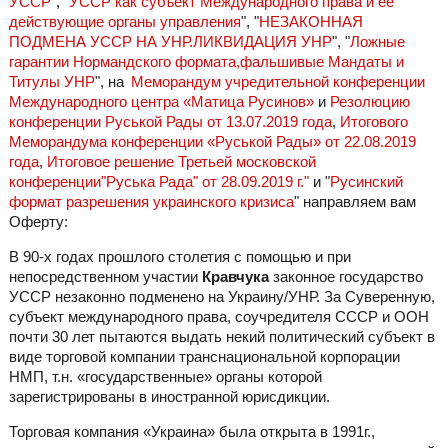
УССР
", "
УССР как субъект Международного права и ее
действующие органы управления
", "
НЕЗАКОННАЯ
ПОДМЕНА УССР НА УНР.ЛИКВИДАЦИЯ УНР
", "
Ложные
гарантии Нормандского формата,фальшивые Мандаты и
Титулы УНР
", на
Меморандум учредительной конференции
Международного центра «Матица Русинов»
и
Резолюцию
конференции Руськой Рады от 13.07.2019 года
,
Итогового
Меморандума конференции «Руськой Рады» от 22.08.2019
года
,
Итоговое решение Третьей московской
конференции"Руська Рада" от 28.09.2019 г."
и "
Русинский
формат разрешения украинского кризиса
" направляем вам
Оферту:
В 90-х годах прошлого столетия с помощью и при
непосредственном участии
Кравчука
законное государство
УССР незаконно подменено на Украину/УНР. За Суверенную,
субъект международного права, соучредителя СССР и ООН
почти 30 лет пытаются выдать некий политический субъект в
виде торговой компании транснациональной корпорации
НМП, т.н. «государственные» органы которой
зарегистрированы в иностранной юрисдикции.
Торговая компания «Украина» была открыта в 1991г.,