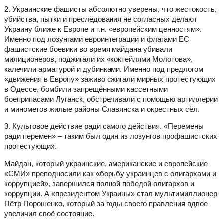
2. Украинские фашисты абсолютно уверены, что жестокость,
убийства, пытки и преследования не согласных делают
Украину ближе к Европе и т.н. «европейским ценностям».
Именно под лозунгами евроинтеграции и флагами ЕС
фашистские боевики во время майдана убивали
милиционеров, поджигали их «коктейлями Молотова»,
калечили арматурой и дубинками. Именно под предлогом
«движения в Европу» заживо сжигали мирных протестующих
в Одессе, бомбили запрещёнными кассетными
боеприпасами Луганск, обстреливали с помощью артиллерии
и минометов жилые районы Славянска и окрестных сёл.
3. Культовое действие ради самого действия. «Перемены
ради перемен» – таким был один из лозунгов профашистских
протестующих.
Майдан, который украинские, американские и европейские
«СМИ» преподносили как «борьбу украинцев с олигархами и
коррупцией», завершился полной победой олигархов и
коррупции. А «президентом Украины» стал мультимиллионер
Пётр Порошенко, который за годы своего правления вдвое
увеличил своё состояние.