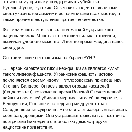
этническому признаку, поддерживать убийства
РусиновРусов, Русских, Советских людей т.н. «воинами
света украинской армии» и её наёмниками всех мастей, а
также прочие преступления против человечества.
Фашизм много лет вызревал под маской «украинского
национализма». Много лет он «копил силы», готовился,
выжидал удобного момента. И вот во время майдана нанёс
свой удар.
Составляющие неофашизма на Украине/УНР:
1. Первой характеристикой нео-фашизма является культ
такого лидера-фашиста. Украинские фашисты истово
поклоняются своему идолу – гитлеровскому приспешнику
Степану Бандере. Он возглавлял отряды карателей
(бандеровцев), которые во время Великой Отечественной
войны и после неё убивали мирных жителей на Украине, в
Белоруссии, Польше и на территории других стран.
Сегодняшние т.н «украинцы» не считают зазорным называть
себя бандеровцами. Они устраивают факельные шествия с
портретами Бандеры и с гордостью демонстрируют
нацистские приветствия.