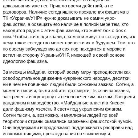
доказывания уже нет. Пришло время действий, а не
разговоров. Наличие сегодняшнего проявления фашизма в
ТК «Украина/УНР» нужно доказывать не самим укро-
фашистам, а освещать его наличие в полной мере тем, кто
находится рядом с этим фашизмом, кто живёт бок о бок с
ним. Чтобы эти люди знали, с кем они живут по соседству, и к
чему такое соседство может привести их в будущем. Тем, кто
по своему заблуждению до сих пор находится в мороке и
встал на сторону Украины/УНР, имеющей в своей основе
идеологию фашизма.
За месяцы майдана, который всему миру преподносили как
освободительное движение «украинского народа», десятки
ни в чём не повинных людей были сожжены заживо. Сотни, а
может и тысячи, были забиты до смерти. Тысячи зарезаны,
застрелены и подвергнуты нечеловеческим пыткам. Расцвели
вандализм и мародёрство. «Майданные власти в Киеве»
дали фашизму «зелёный свет» под украинским флагом.
Сотни тысяч, а, возможно, и миллионы людей по всей
территории страны оказались заражены фашистской чумой.
Они поддержали и продолжают поддерживать расправы над
инакомыслящими, преследования по языковому и