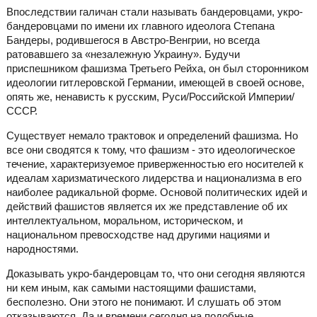
Впоследствии галичан стали называть бандеровцами, укро-
бандеровцами по имени их главного идеолога Степана
Бандеры, родившегося в Австро-Венгрии, но всегда
ратовавшего за «незалежную Украину». Будучи
приспешником фашизма Третьего Рейха, он был сторонником
идеологии гитлеровской Германии, имеющей в своей основе,
опять же, ненависть к русским, Руси/Российской Империи/
СССР.
Существует немало трактовок и определений фашизма. Но
все они сводятся к тому, что фашизм - это идеологическое
течение, характеризуемое приверженностью его носителей к
идеалам харизматического лидерства и национализма в его
наиболее радикальной форме. Основой политических идей и
действий фашистов является их же представление об их
интеллектуальном, моральном, историческом, и
национальном превосходстве над другими нациями и
народностями.
Доказывать укро-бандеровцам то, что они сегодня являются
ни кем иным, как самыми настоящими фашистами,
бесполезно. Они этого не понимают. И слушать об этом
отказываются. Да и времени сегодня на подобные