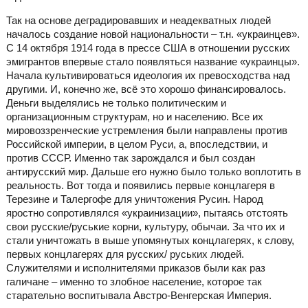
Так на основе деградировавших и неадекватных людей
началось создание новой национальности – т.н. «украинцев».
С 14 октября 1914 года в прессе США в отношении русских
эмигрантов впервые стало появляться название «украинцы».
Начала культивироваться идеология их превосходства над
другими. И, конечно же, всё это хорошо финансировалось.
Деньги выделялись не только политическим и
организационным структурам, но и населению. Все их
мировоззренческие устремления были направлены против
Российской империи, в целом Руси, а, впоследствии, и
против СССР. Именно так зарождался и был создан
антирусский мир. Дальше его нужно было только воплотить в
реальность. Вот тогда и появились первые концлагеря в
Терезине и Талергофе для уничтожения Русин. Народ
яростно сопротивлялся «украинизации», пытаясь отстоять
свои русские/руськие корни, культуру, обычаи. За что их и
стали уничтожать в выше упомянутых концлагерях, к слову,
первых концлагерях для русских/ руських людей.
Служителями и исполнителями приказов были как раз
галичане – именно то злобное население, которое так
старательно воспитывала Австро-Венгерская Империя.