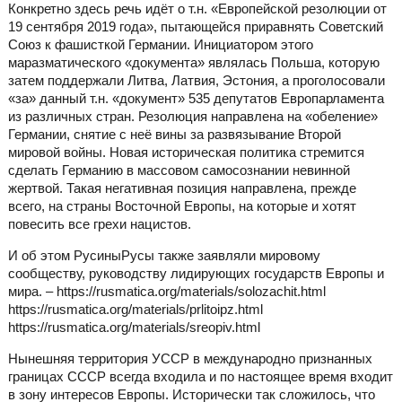
Конкретно здесь речь идёт о т.н. «Европейской резолюции от
19 сентября 2019 года», пытающейся приравнять Советский
Союз к фашисткой Германии. Инициатором этого
маразматического «документа» являлась Польша, которую
затем поддержали Литва, Латвия, Эстония, а проголосовали
«за» данный т.н. «документ» 535 депутатов Европарламента
из различных стран. Резолюция направлена на «обеление»
Германии, снятие с неё вины за развязывание Второй
мировой войны. Новая историческая политика стремится
сделать Германию в массовом самосознании невинной
жертвой. Такая негативная позиция направлена, прежде
всего, на страны Восточной Европы, на которые и хотят
повесить все грехи нацистов.
И об этом РусиныРусы также заявляли мировому
сообществу, руководству лидирующих государств Европы и
мира. – https://rusmatica.org/materials/solozachit.html
https://rusmatica.org/materials/prlitoipz.html
https://rusmatica.org/materials/sreopiv.html
Нынешняя территория УССР в международно признанных
границах СССР всегда входила и по настоящее время входит
в зону интересов Европы. Исторически так сложилось, что