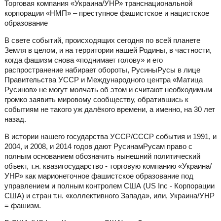
Торговая компания «Украина/УНР» транснациональной
корпорации «НМП» – преступное фашистское и нацистское
образование
В свете событий, происходящих сегодня по всей планете
Земля в целом, и на территории нашей Родины, в частности,
когда фашизм снова «поднимает голову» и его
распространение набирает обороты, РусиныРусы в лице
Правительства УССР и Международного центра «Матица
Русинов» не могут молчать об этом и считают необходимым
громко заявить мировому сообществу, обратившись к
событиям не такого уж далёкого времени, а именно, на 30 лет
назад.
В истории нашего государства УССР/СССР события и 1991, и
2004, и 2008, и 2014 годов дают РусинамРусам право с
полным основанием обозначить нынешний политический
объект, т.н. квазигосударство - торговую компанию «Украина/
УНР» как марионеточное фашистское образование под
управлением и полным контролем США (US Inc - Корпорации
США) и стран т.н. «коллективного Запада», или, Украина/УНР
= фашизм.