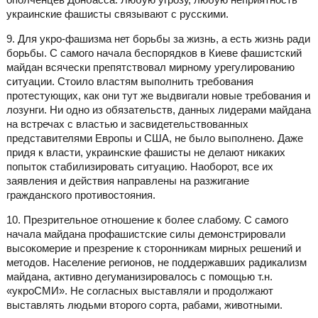
украинские фашисты связывают с русскими.
9. Для укро-фашизма нет борьбы за жизнь, а есть жизнь ради
борьбы. С самого начала беспорядков в Киеве фашистский
майдан всячески препятствовал мирному урегулированию
ситуации. Стоило властям выполнить требования
протестующих, как они тут же выдвигали новые требования и
лозунги. Ни одно из обязательств, данных лидерами майдана
на встречах с властью и засвидетельствованных
представителями Европы и США, не было выполнено. Даже
придя к власти, украинские фашисты не делают никаких
попыток стабилизировать ситуацию. Наоборот, все их
заявления и действия направлены на разжигание
гражданского противостояния.
10. Презрительное отношение к более слабому. С самого
начала майдана профашистские силы демонстрировали
высокомерие и презрение к сторонникам мирных решений и
методов. Население регионов, не поддержавших радикализм
майдана, активно дегуманизировалось с помощью т.н.
«укроСМИ». Не согласных выставляли и продолжают
выставлять людьми второго сорта, рабами, животными.