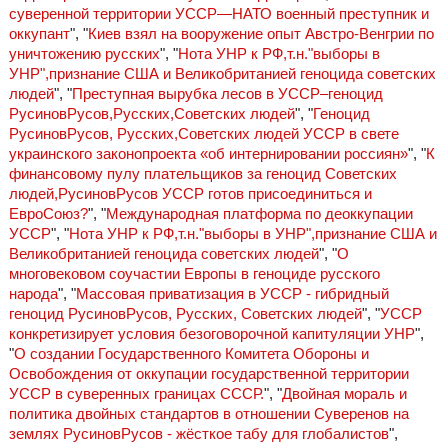
суверенной территории УССР—НАТО военный преступник и
оккупант
", "
Киев взял на вооружение опыт Австро-Венгрии по
уничтожению русских
", "
Нота УНР к РФ,т.н."выборы в
УНР",признание США и Великобританией геноцида советских
людей
", "
Преступная вырубка лесов в УССР–геноцид
РусиновРусов,Русских,Советских людей
", "
Геноцид
РусиновРусов, Русских,Советских людей УССР в свете
украинского законопроекта «об интернировании россиян»
", "
К
финансовому пулу плательщиков за геноцид Советских
людей,РусиновРусов УССР готов присоединиться и
ЕвроСоюз?
", "
Международная платформа по деоккупации
УССР
", "
Нота УНР к РФ,т.н."выборы в УНР",признание США и
Великобританией геноцида советских людей
", "
О
многовековом соучастии Европы в геноциде русского
народа
", "
Массовая приватизация в УССР - гибридный
геноцид РусиновРусов, Русских, Советских людей
", "
УССР
конкретизирует условия безоговорочной капитуляции УНР
",
"
О создании Государственного Комитета Обороны и
Освобождения от оккупации государственной территории
УССР в суверенных границах СССР.
", "
Двойная мораль и
политика двойных стандартов в отношении Суверенов на
землях РусиновРусов - жёсткое табу для глобалистов
",