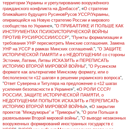
территории Украины и урегулированию вооружённого
гражданского конфликта на Донбассе
", «
О стратегии
ближайшего будущего РусиновРусов УССР/Украины,
опирающейся на Новую стратегию России и мирового
сообщества по Украине
», "
О ПРИБАЛТИКЕ И ПОЛЬШЕ КАК
ИНСТРУМЕНТАХ ПСИХОИСТОРИЧЕСКОЙ ВОЙНЫ
ПРОТИВ РУСИ/РОССИИ/СССР
", "
Пункты формализации и
требования УНР пересмотреть Минские соглашения. Замена
УНР на УССР в рамках Минских соглашений.
", "
О ЗАЩИТЕ
ИСТОРИЧЕСКОЙ ПАМЯТИ и о НЕДОПУЩЕНИИ со стороны
Эстонии, Латвии, Литвы ИСКАЗИТЬ и ПЕРЕПИСАТЬ
ИСТОРИЮ ВТОРОЙ МИРОВОЙ ВОЙНЫ
", "
О Русинском
формате как альтернативе Минскому формату, или о
бесполезности «12 шагов» в решении украинского вопроса
",
"
Ответ Суверена и Титуляра на предложение о «12 шагах
усиления безопасности в Украине
»", «
О РОЛИ СССР/
РОССИИ, ЗАЩИТЕ ИСТОРИЧЕСКОЙ ПАМЯТИ, о
НЕДОПУЩЕНИИ ПОПЫТОК ИСКАЗИТЬ и ПЕРЕПИСАТЬ
ИСТОРИЮ ВТОРОЙ МИРОВОЙ ВОЙНЫ
», «
О закрытии
проектов "Междуморье" и "Триморье"
», "
О роли Польши в
развязывании Второй мировой войны
", "
О выводе незаконных
вооруженных формирований иностранных государств с