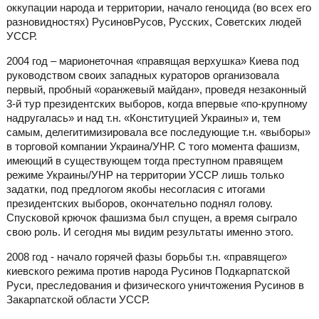
оккупации народа и территории, начало геноцида (во всех его
разновидностях) РусиновРусов, Русских, Советских людей
УССР.
2004 год – марионеточная «правящая верхушка» Киева под
руководством своих западных кураторов организовала
первый, пробный «оранжевый майдан», проведя незаконный
3-й тур президентских выборов, когда впервые «по-крупному
надругалась» и над т.н. «Конституцией Украины» и, тем
самым, делегитимизировала все последующие т.н. «выборы»
в торговой компании Украина/УНР. С того момента фашизм,
имеющий в существующем тогда преступном правящем
режиме Украины/УНР на территории УССР лишь только
задатки, под предлогом якобы несогласия с итогами
президентских выборов, окончательно поднял голову.
Спусковой крючок фашизма был спущен, а время сыграло
свою роль. И сегодня мы видим результаты именно этого.
2008 год - начало горячей фазы борьбы т.н. «правящего»
киевского режима против народа Русинов Подкарпатской
Руси, преследования и физического уничтожения Русинов в
Закарпатской области УССР.