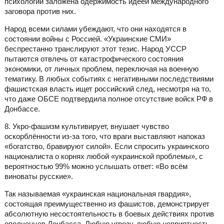
психологии заложена одержимость идеей международного
заговора против них.
Народ всеми силами убеждают, что они находятся в
состоянии войны с Россией. «Украинские СМИ»
беспрестанно транслируют этот тезис. Народ УССР
пытаются отвлечь от катастрофического состояния
экономики, от личных проблем, переключая на военную
тематику. В любых событиях с негативными последствиями
фашистская власть ищет российский след, несмотря на то,
что даже ОБСЕ подтвердила полное отсутствие войск РФ в
Донбассе.
8. Укро-фашизм культивирует, внушает чувство
оскорблённости из-за того, что враги выставляют напоказ
«богатство, бравируют силой». Если спросить украинского
националиста о корнях любой «украинской проблемы», с
вероятностью 99% можно услышать ответ: «Во всём
виноваты русские».
Так называемая «украинская национальная гвардия»,
состоящая преимущественно из фашистов, демонстрирует
абсолютную несостоятельность в боевых действиях против
ополченцев Донбасса. Любую угрозу, любую неприятность