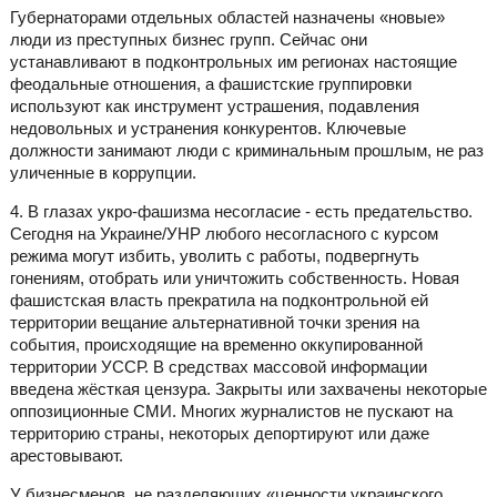
Губернаторами отдельных областей назначены «новые»
люди из преступных бизнес групп. Сейчас они
устанавливают в подконтрольных им регионах настоящие
феодальные отношения, а фашистские группировки
используют как инструмент устрашения, подавления
недовольных и устранения конкурентов. Ключевые
должности занимают люди с криминальным прошлым, не раз
уличенные в коррупции.
4. В глазах укро-фашизма несогласие - есть предательство.
Сегодня на Украине/УНР любого несогласного с курсом
режима могут избить, уволить с работы, подвергнуть
гонениям, отобрать или уничтожить собственность. Новая
фашистская власть прекратила на подконтрольной ей
территории вещание альтернативной точки зрения на
события, происходящие на временно оккупированной
территории УССР. В средствах массовой информации
введена жёсткая цензура. Закрыты или захвачены некоторые
оппозиционные СМИ. Многих журналистов не пускают на
территорию страны, некоторых депортируют или даже
арестовывают.
У бизнесменов, не разделяющих «ценности украинского