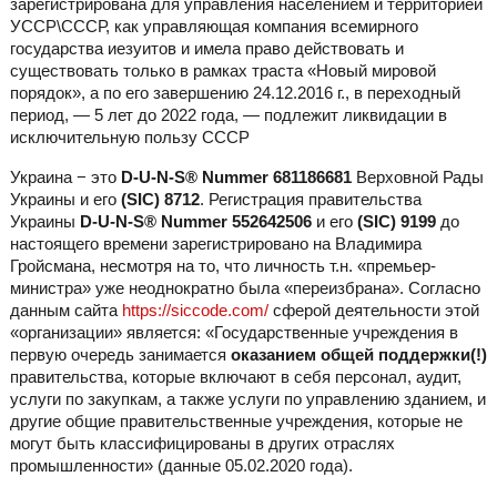
зарегистрирована для управления населением и территорией
УССР\СССР, как управляющая компания всемирного
государства иезуитов и имела право действовать и
существовать только в рамках траста «Новый мировой
порядок», а по его завершению 24.12.2016 г., в переходный
период, — 5 лет до 2022 года, — подлежит ликвидации в
исключительную пользу СССР
Украина − это
D-U-N-S® Nummer 681186681
Верховной Рады
Украины и его
(SIC) 8712
. Регистрация правительства
Украины
D-U-N-S® Nummer 552642506
и его
(SIC) 9199
до
настоящего времени зарегистрировано на Владимира
Гройсмана, несмотря на то, что личность т.н. «премьер-
министра» уже неоднократно была «переизбрана». Согласно
данным сайта
https://siccode.com/
сферой деятельности этой
«организации» является: «Государственные учреждения в
первую очередь занимается
оказанием общей поддержки(!)
правительства, которые включают в себя персонал, аудит,
услуги по закупкам, а также услуги по управлению зданием, и
другие общие правительственные учреждения, которые не
могут быть классифицированы в других отраслях
промышленности» (данные 05.02.2020 года).