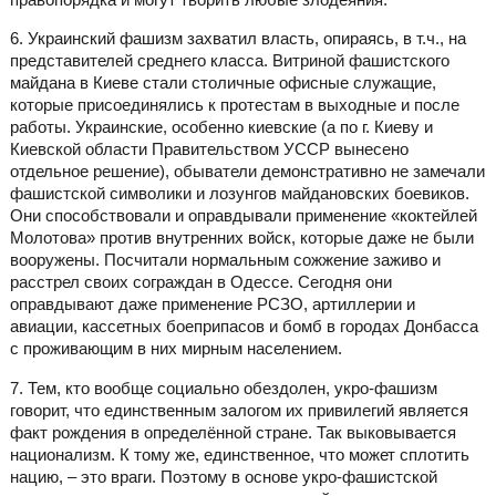
6. Украинский фашизм захватил власть, опираясь, в т.ч., на
представителей среднего класса. Витриной фашистского
майдана в Киеве стали столичные офисные служащие,
которые присоединялись к протестам в выходные и после
работы. Украинские, особенно киевские (а по г. Киеву и
Киевской области Правительством УССР вынесено
отдельное решение), обыватели демонстративно не замечали
фашистской символики и лозунгов майдановских боевиков.
Они способствовали и оправдывали применение «коктейлей
Молотова» против внутренних войск, которые даже не были
вооружены. Посчитали нормальным сожжение заживо и
расстрел своих сограждан в Одессе. Сегодня они
оправдывают даже применение РСЗО, артиллерии и
авиации, кассетных боеприпасов и бомб в городах Донбасса
с проживающим в них мирным населением.
7. Тем, кто вообще социально обездолен, укро-фашизм
говорит, что единственным залогом их привилегий является
факт рождения в определённой стране. Так выковывается
национализм. К тому же, единственное, что может сплотить
нацию, – это враги. Поэтому в основе укро-фашистской