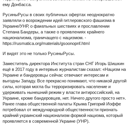
ему Донбасса.
РусиныРусы в своих публичных офертах неоднократно
заявляли о возрождении идей гитлеровского фашизма в
Украине/УНР, о факельных шествиях и прославлении
Степана Бандеры, а также о проявлениях крайнего
национализма, граничащего с нацизмом. -
https://rusmatica.org/materials/gsoonopnf.html
И видят это не только РусиныРусы.
Заместитель директора Института стран СНГ Игорь Шишкин
ещё в 2017 году в интервью журналистам сказал: «Нацизм на
Украине и бандеровцы сейчас отвечают интересам и
выгодны Западу. Все прекрасно понимают, что никакой другой
силы, которая могла бы терроризировать население и
удерживать нынешний режим у власти антироссийский, на
Украине, кроме бандеровцев, нет. Ничего другого просто нет».
Ранее глава общественной палаты Крыма Григорий Иоффе
потребовал от международной общественности признать
крайний украинский национализм формой нацизма, который
проявляется в современной Украине (УНР).