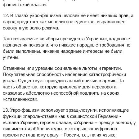
фашистской власти.
12. В глазах укро-фашизма человек не имеет никаких прав, а
народ предстает как монолитное единство, выражающее
совокупную волю режима.
Так называемые «выборы президента Украины», кадровые
назначения показали, что никакие народные требования не
были выполнены, никакие народные интересы не были
учтены.
Отменены или урезаны социальные льготы и гарантии.
Покупательная способность населения катастрофически
упала. Существует принудительный призыв в армию. Та
часть общества, которую привлекли для переворота,
оказалась абсолютно неспособной повлиять на своих
«ставленников».
13. Укро-фашизм использует эрзац-лозунги, исполняющие
функции «пароль-отзыв» как в фашистской Германии -
«Слава Украине, героям слава», «Украина – прежде всего»), у
них имеются аббревиатуры, в которых зашифровано
проклятие главному врагу – России, т.е., на их языке,