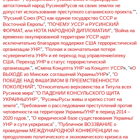
автохтонный народ РусиновРусов на своих землях не
допустит использование преступного сатанинского проекта.
"",
"
Руський Союз (РС) как единое государство СССР и
Восточной Европы
", "
ПОЧЕМУ УССР и РУСИНСКИЙ
ФОРМАТ, или НОТА НАРОДНОЙ ДИПЛОМАТИИ
", "
Война на
временно оккупированной территории УССР идёт
исключительно благодаря поддержке США террористической
организации УНР.
", "
Полная и окончательная потеря
«суверенитета УНР» и её переход под управление/опеку
США. Переход УНР в статус террористической
организации.
", «
Смена Концепта УНР на Концепт УССР
», "«
О
ВЫХОДЕ из Минских соглашений Украины/УНР
»", "
О
ПОБЕДЕ НАД ФАШИЗМОМ В ПРЕЕМСТВЕННОСТИ
ПОКОЛЕНИЙ
", "
Относительно верховенства и Титула всех
Русинов мира
" "
О ПАДЕНИИ КОНСУЛЬСКОГО ЩИТА
УКРАИНЫ/УНР"
, "
РусиныРусы живы и крепко стоят на
земле
", "
Требование о расследовании преступлений против
человечности на территории Украины/УНР в период 2014 –
2020 годов.
", "
О юридической базе существования Украины/
УНР и сути укркризиса
" , "
Публичное ВОЗЗВАНИЕ о
проведении МЕЖДУНАРОДНОЙ КОНФЕРЕНЦИИ по
преодолению политического и экономического кризиса на