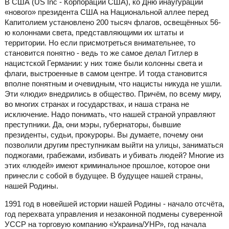
В США (US Inc - Корпорации США), ко Дню инаугурации
«нового» президента США на Национальной аллее перед
Капитолием установлено 200 тысяч флагов, освещённых 56-
ю колоннами света, представляющими их штаты и
территории. Но если присмотреться внимательнее, то
становится понятно - ведь то же самое делал Гитлер в
нацистской Германии: у них тоже были колонны света и
флаги, выстроенные в самом центре. И тогда становится
вполне понятным и очевидным, что нацисты никуда не ушли.
Эти «люди» внедрились в общество. Причём, по всему миру,
во многих странах и государствах, и наша страна не
исключение. Надо понимать, что нашей страной управляют
преступники. Да, они мэры, губернаторы, бывшие
президенты, судьи, прокуроры. Вы думаете, почему они
позволили другим преступникам выйти на улицы, заниматься
поджогами, грабежами, избивать и убивать людей? Многие из
этих «людей» имеют криминальное прошлое, которое они
принесли с собой в будущее. В будущее нашей страны,
нашей Родины.
1991 год в новейшей истории нашей Родины - начало отсчёта,
год перехвата управления и незаконной подмены суверенной
УССР на торговую компанию «Украина/УНР», год начала