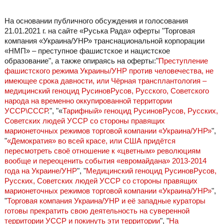
На основании публичного обсуждения и голосования
21.01.2021 г. на сайте «Руська Рада» оферты "Торговая
компания «Украина/УНР» транснациональной корпорации
«НМП» – преступное фашистское и нацистское
образование", а также опираясь на оферты:"
Преступление
фашистского режима Украины/УНР против человечества, не
имеющее срока давности, или Чёрная трансплантология –
медицинский геноцид РусиновРусов, Русского, Советского
народа на временно оккупированной территории
УССР\СССР
.", "«
Тарифный» геноцид РусиновРусов, Русских,
Советских людей УССР со стороны правящих
марионеточных режимов торговой компании «Украина/УНР»
",
"
«Демократия» во всей красе, или США придётся
пересмотреть своё отношение к «цветным» революциям
вообще и переоценить события «евромайдана» 2013-2014
года на Украине/УНР
", "
Медицинский геноцид РусиновРусов,
Русских, Советских людей УССР со стороны правящих
марионеточных режимов торговой компании «Украина/УНР»
",
"
Торговая компания Украина/УНР и её западные кураторы
готовы прекратить свою деятельность на суверенной
территории УССР и покинуть эти территории
", "
На