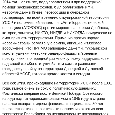
2014 год – опять же, под управлением и при поддержке/
помощи заокеанских хозяев, был организован и т.н.
«евромайдан» в Киеве, переросший в очередной
госпереворот на всей временно оккупированной территории
УССР и положивший начало т.н. «АнтиТеррористической
операции» (АТО/ООС) против мирного населения Донбасса,
которое, заметим, НИКТО, НИГДЕ и НИКОГДА юридически не
смог признать террористами. Применив против народа
«своей» страны регулярную армию, авиацию и тяжёлое
вооружение, что ПРЯМО запрещено даже т.н. «украинской
конституцией», киевские бандеро-фашисты/военные
преступники, в очередной раз «по-крупному надругавшись»
над своей же «Конституцией», тем самым развязали
гражданскую войну на территории Донецкой и Луганской
областей УССР, которая продолжается и сегодня.
Все события, происходящие на территории УССР после 1991
года, имеют очень высокую политическую динамику.
Фактически впервые после Великой Победы Советского
народа над гитлеровским фашизмом в 1945 году в стране
начался возврат к идеям фашизма и нацизма и за 30 лет
«незалежности» он практически полностью охватил всю
территорию Республики, за исключением не покорившегося