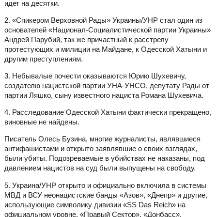
идет на десятки.
2. «Спикером Верховной Рады» Украины/УНР стал один из
основателей «Национал-Социалистической партии Украины»
Андрей Парубий, так же причастный к расстрелу
протестующих и милиции на Майдане, к Одесской Хатыни и
другим преступлениям.
3. Небывалые почести оказываются Юрию Шухевичу,
создателю нацистской партии УНА-УНСО, депутату Рады от
партии Ляшко, сыну известного нациста Романа Шухевича.
4. Расследование Одесской Хатыни фактически прекращено,
виновные не найдены.
Писатель Олесь Бузина, многие журналисты, являвшиеся
антифашистами и открыто заявлявшие о своих взглядах,
были убиты. Подозреваемые в убийствах не наказаны, под
давлением нацистов на суд были выпущены на свободу.
5. Украина/УНР открыто и официально включила в системы
МВД и ВСУ неонацистские банды «Азов», «Днепр» и другие,
использующие символику дивизии «SS Das Reich» на
официальном уровне. «Правый Сектор», «Донбасс»,