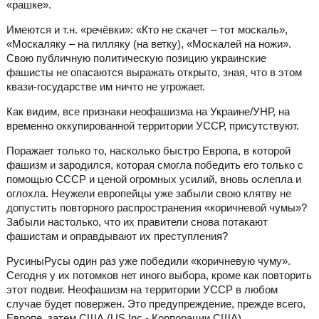
«рашке».
Имеются и т.н. «речёвки»: «Кто не скачет – тот москаль»,
«Москаляку – на гилляку (на ветку), «Москалей на ножи».
Свою публичную политическую позицию украинские
фашисты не опасаются выражать открыто, зная, что в этом
квази-государстве им ничто не угрожает.
Как видим, все признаки неофашизма на Украине/УНР, на
временно оккупированной территории УССР, присутствуют.
Поражает только то, насколько быстро Европа, в которой
фашизм и зародился, которая смогла победить его только с
помощью СССР и ценой огромных усилий, вновь ослепла и
оглохла. Неужели европейцы уже забыли свою клятву не
допустить повторного распространения «коричневой чумы»?
Забыли настолько, что их правители снова потакают
фашистам и оправдывают их преступления?
РусиныРусы один раз уже победили «коричневую чуму».
Сегодня у их потомков нет иного выбора, кроме как повторить
этот подвиг. Неофашизм на территории УССР в любом
случае будет повержен. Это предупреждение, прежде всего,
Европе, затем США (US Inc - Корпорации США),