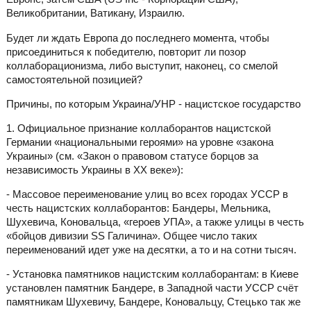
Великобритании, Ватикану, Израилю.
Будет ли ждать Европа до последнего момента, чтобы
присоединиться к победителю, повторит ли позор
коллаборационизма, либо выступит, наконец, со смелой
самостоятельной позицией?
Причины, по которым Украина/УНР - нацистское государство
1. Официальное признание коллаборантов нацистской
Германии «национальными героями» на уровне «закона
Украины» (см. «Закон о правовом статусе борцов за
независимость Украины в XX веке»):
- Массовое переименование улиц во всех городах УССР в
честь нацистских коллаборантов: Бандеры, Мельника,
Шухевича, Коновальца, «героев УПА», а также улицы в честь
«бойцов дивизии SS Галичина». Общее число таких
переименований идет уже на десятки, а то и на сотни тысяч.
- Установка памятников нацистским коллаборантам: в Киеве
установлен памятник Бандере, в Западной части УССР счёт
памятникам Шухевичу, Бандере, Коновальцу, Стецько так же