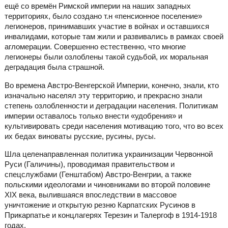
ещё со времён Римской империи на наших западных
территориях, было создано т.н «пенсионное поселение»
легионеров, принимавших участие в войнах и оставшихся
инвалидами, которые там жили и развивались в рамках своей
агломерации. Совершенно естественно, что многие
легионеры были озлоблены такой судьбой, их моральная
деградация была страшной.
Во времена Австро-Венгерской Империи, конечно, знали, кто
изначально населял эту территорию, и прекрасно знали
степень озлобленности и деградации населения. Политикам
империи оставалось только внести «удобрения» и
культивировать среди населения мотивацию того, что во всех
их бедах виноваты русские, русины, русы.
Шла целенаправленная политика украинизации Червонной
Руси (Галичины), проводимая правительством и
спецслужбами (Генштабом) Австро-Венгрии, а также
польскими идеологами и чиновниками во второй половине
ХІХ века, вылившаяся впоследствии в массовое
уничтожение и открытую резню Карпатских Русинов в
Прикарпатье и концлагерях Терезин и Талергоф в 1914-1918
годах.