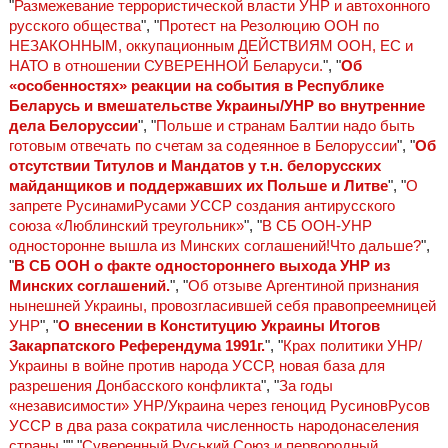
"
Размежевание террористической власти УНР и автохонного
русского общества
", "
Протест на Резолюцию ООН по
НЕЗАКОННЫМ, оккупационным ДЕЙСТВИЯМ ООН, ЕС и
НАТО в отношении СУВЕРЕННОЙ Беларуси.
", "
Об
«особенностях» реакции на события в Республике
Беларусь и вмешательстве Украины/УНР во внутренние
дела Белоруссии
", "
Польше и странам Балтии надо быть
готовым отвечать по счетам за содеянное в Белоруссии
", "
Об
отсутствии Титулов и Мандатов у т.н. белорусских
майданщиков и поддержавших их Польше и Литве
", "
О
запрете РусинамиРусами УССР создания антирусского
союза «Люблинский треугольник»
", "
В СБ ООН-УНР
односторонне вышла из Минских соглашений!Что дальше?
",
"
В СБ ООН о факте одностороннего выхода УНР из
Минских соглашений.
", "
Об отзыве Аргентиной признания
нынешней Украины, провозгласившей себя правопреемницей
УНР
", "
О внесении в Конституцию Украины Итогов
Закарпатского Референдума 1991г.
", "
Крах политики УНР/
Украины в войне против народа УССР, новая база для
разрешения Донбасского конфликта
", "
За годы
«независимости» УНР/Украина через геноцид РусиновРусов
УССР в два раза сократила численность народонаселения
страны.
"","
Суверенный Руський Союз и первородный