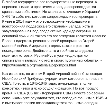
В любом государстве все государственные перевороты/
перехваты власти практически всегда сопровождаются
кровавыми событиями. Не стала исключением и Украина/
УНР. Те события, которые сопровождали госпереворот в
Киеве в 2014 году – это возрождение неофашизма и
всесторонняя поддержка его странами Запада, хоть и
завуалированная под продвижение идей демократии. И
основной причиной такого его возрождения является желание
Европы одержать реванш за свой проигрыш во Второй
мировой войне. Американцы здесь также играют не
последнюю роль. Двойные, а то и тройные стандарты
политики которых, РусиныРусы уже неоднократно
описывали и заявляли о них в своих публичных офертах. -
https://rusmatica.org/materials/pepdmpds.html
Как известно, по итогам Второй мировой войны был создан
Нюрнбергский Трибунал, учредителем которого являлись и
США. То есть, в 1945-1946 годах американцы вполне
конкретно, чётко и ясно осудили фашизм. Но вот прошло
время, и США (US Inc - Корпорации США) вместе со своими
союзниками уже осуждают тех, кто победил фашизм в 1945-м
и выступает против возрождающегося фашизма сегодня.