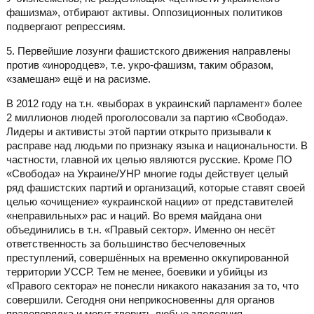
фашизма», отбирают активы. Оппозиционных политиков
подвергают репрессиям.
5. Первейшие лозунги фашистского движения направлены
против «инородцев», т.е. укро-фашизм, таким образом,
«замешан» ещё и на расизме.
В 2012 году на т.н. «выборах в украинский парламент» более
2 миллионов людей проголосовали за партию «Свобода».
Лидеры и активисты этой партии открыто призывали к
расправе над людьми по признаку языка и национальности. В
частности, главной их целью являются русские. Кроме ПО
«Свобода» на Украине/УНР многие годы действует целый
ряд фашистских партий и организаций, которые ставят своей
целью «очищение» «украинской нации» от представителей
«неправильных» рас и наций. Во время майдана они
объединились в т.н. «Правый сектор». Именно он несёт
ответственность за большинство бесчеловечных
преступлений, совершённых на временно оккупированной
территории УССР. Тем не менее, боевики и убийцы из
«Правого сектора» не понесли никакого наказания за то, что
совершили. Сегодня они неприкосновенны для органов
правопорядка и могут творить любые злодеяния.