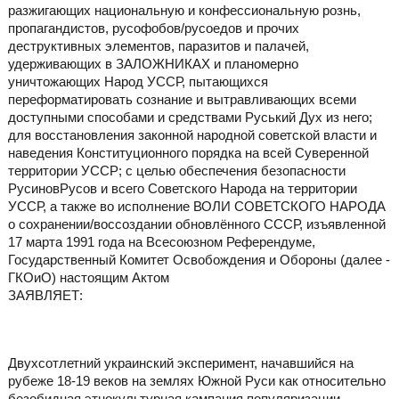
разжигающих национальную и конфессиональную рознь,
пропагандистов, русофобов/русоедов и прочих
деструктивных элементов, паразитов и палачей,
удерживающих в ЗАЛОЖНИКАХ и планомерно
уничтожающих Народ УССР, пытающихся
переформатировать сознание и вытравливающих всеми
доступными способами и средствами Руський Дух из него;
для восстановления законной народной советской власти и
наведения Конституционного порядка на всей Суверенной
территории УССР; с целью обеспечения безопасности
РусиновРусов и всего Советского Народа на территории
УССР, а также во исполнение ВОЛИ СОВЕТСКОГО НАРОДА
о сохранении/воссоздании обновлённого СССР, изъявленной
17 марта 1991 года на Всесоюзном Референдуме,
Государственный Комитет Освобождения и Обороны (далее -
ГКОиО) настоящим Актом
ЗАЯВЛЯЕТ:
Двухсотлетний украинский эксперимент, начавшийся на
рубеже 18-19 веков на землях Южной Руси как относительно
безобидная этнокультурная кампания популяризации