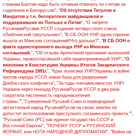
странам Балтии надо быть готовым отвечать по счетам за
содеянное в Белоруссии
", "
Об отсутствии Титулов и
Мандатов у т.н. белорусских майданщиков и
поддержавших их Польше и Литве
", "
О запрете
РусинамиРусами УССР создания антирусского союза
«Люблинский треугольник»
", "
В СБ ООН-УНР односторонне
вышла из Минских соглашений!Что дальше?
", "
В СБ ООН о
факте одностороннего выхода УНР из Минских
соглашений.
", "
Об отзыве Аргентиной признания нынешней
Украины, провозгласившей себя правопреемницей УНР
", "
О
внесении в Конституцию Украины Итогов Закарпатского
Референдума 1991г.
", "
Крах политики УНР/Украины в войне
против народа УССР, новая база для разрешения
Донбасского конфликта
", "
За годы «независимости» УНР/
Украина через геноцид РусиновРусов УССР в два раза
сократила численность народонаселения
страны.
"","
Суверенный Руський Союз и первородный
автохтонный народ РусиновРусов на своих землях не
допустит использование преступного сатанинского проекта.
"",
"
Руський Союз (РС) как единое государство СССР и
Восточной Европы
", "
ПОЧЕМУ УССР и РУСИНСКИЙ
ФОРМАТ, или НОТА НАРОДНОЙ ДИПЛОМАТИИ
", "
Война на