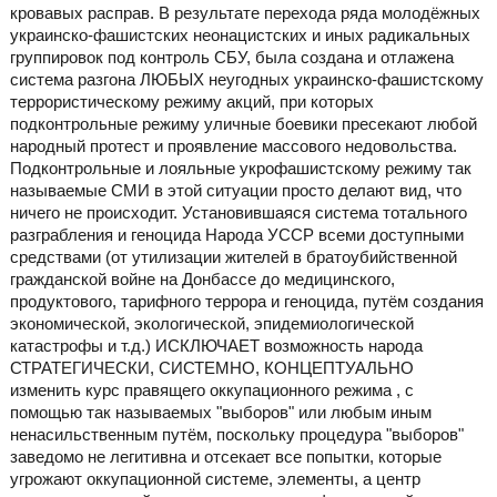
кровавых расправ. В результате перехода ряда молодёжных
украинско-фашистских неонацистских и иных радикальных
группировок под контроль СБУ, была создана и отлажена
система разгона ЛЮБЫХ неугодных украинско-фашистскому
террористическому режиму акций, при которых
подконтрольные режиму уличные боевики пресекают любой
народный протест и проявление массового недовольства.
Подконтрольные и лояльные укрофашистскому режиму так
называемые СМИ в этой ситуации просто делают вид, что
ничего не происходит. Установившаяся система тотального
разграбления и геноцида Народа УССР всеми доступными
средствами (от утилизации жителей в братоубийственной
гражданской войне на Донбассе до медицинского,
продуктового, тарифного террора и геноцида, путём создания
экономической, экологической, эпидемиологической
катастрофы и т.д.) ИСКЛЮЧАЕТ возможность народа
СТРАТЕГИЧЕСКИ, СИСТЕМНО, КОНЦЕПТУАЛЬНО
изменить курс правящего оккупационного режима , с
помощью так называемых "выборов" или любым иным
ненасильственным путём, поскольку процедура "выборов"
заведомо не легитивна и отсекает все попытки, которые
угрожают оккупационной системе, элементы, а центр