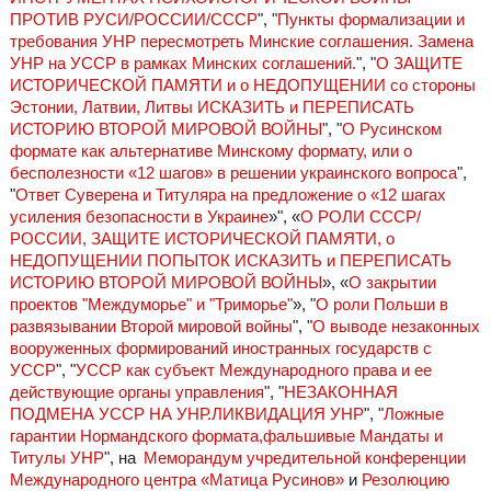
ПРОТИВ РУСИ/РОССИИ/СССР
", "
Пункты формализации и
требования УНР пересмотреть Минские соглашения. Замена
УНР на УССР в рамках Минских соглашений.
", "
О ЗАЩИТЕ
ИСТОРИЧЕСКОЙ ПАМЯТИ и о НЕДОПУЩЕНИИ со стороны
Эстонии, Латвии, Литвы ИСКАЗИТЬ и ПЕРЕПИСАТЬ
ИСТОРИЮ ВТОРОЙ МИРОВОЙ ВОЙНЫ
", "
О Русинском
формате как альтернативе Минскому формату, или о
бесполезности «12 шагов» в решении украинского вопроса
",
"
Ответ Суверена и Титуляра на предложение о «12 шагах
усиления безопасности в Украине
»", «
О РОЛИ СССР/
РОССИИ, ЗАЩИТЕ ИСТОРИЧЕСКОЙ ПАМЯТИ, о
НЕДОПУЩЕНИИ ПОПЫТОК ИСКАЗИТЬ и ПЕРЕПИСАТЬ
ИСТОРИЮ ВТОРОЙ МИРОВОЙ ВОЙНЫ
», «
О закрытии
проектов "Междуморье" и "Триморье"
», "
О роли Польши в
развязывании Второй мировой войны
", "
О выводе незаконных
вооруженных формирований иностранных государств с
УССР
", "
УССР как субъект Международного права и ее
действующие органы управления
", "
НЕЗАКОННАЯ
ПОДМЕНА УССР НА УНР.ЛИКВИДАЦИЯ УНР
", "
Ложные
гарантии Нормандского формата,фальшивые Мандаты и
Титулы УНР
", на
Меморандум учредительной конференции
Международного центра «Матица Русинов»
и
Резолюцию