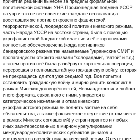
принятия решений вынесен за пределы формальной
политической системы УНР. Произошедшая подмена УССР
на унр и это не все советские граждане осознавали,а
восставшая же против откровенно фашистской,
террористической, людоедской политики киевского режима,
часть Народа УССР на востоке страны, была с помощью
укрофашистской бандитской властью и её сторонниками
полностью обесчеловечена (когда противников
бандеровского режима так называемые "украинские СМИ" и
пропагандисты открыто назвали "колорадами", "ватой" и т.д.),
а затем против неё была развёрнута карательная операция,
переросшая в полномасштабную гражданскую войну, которая
не прекращаясь длится уже седьмой год. Все попытки
остановить гражданскую войну и мирно решить конфликт в
рамках Минских договорённостей, Нормандского или любого
иного формата, связанного с ними, упирается в
категорическое нежелание и отказ киевского
укрофашистского режима выполнять взятые на себя
обязательства, а также фактическое отсутствие (в том числе
в рамках Минских соглашений) у стран-гарантов и любых
иных заинтересованных в мирном урегулировании
международно-политических субъектов рычагов и
инструментов воздействия на киевский режим. Отсутствие