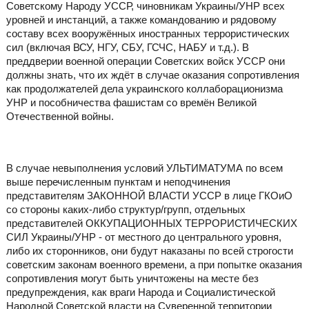
Советскому Народу УССР, чиновникам Украины/УНР всех
уровней и инстанций, а также командованию и рядовому
составу всех вооружённых иностранных террористических
сил (включая ВСУ, НГУ, СБУ, ГСЧС, НАБУ и т.д.). В
преддверии военной операции Советских войск УССР они
должны знать, что их ждёт в случае оказания сопротивления
как продолжателей дела украинского коллаборационизма
УНР и пособничества фашистам со времён Великой
Отечественной войны.
В случае невыполнения условий УЛЬТИМАТУМА по всем
выше перечисленным пунктам и неподчинения
представителям ЗАКОННОЙ ВЛАСТИ УССР в лице ГКОиО
со стороны каких-либо структур/групп, отдельных
представителей ОККУПАЦИОННЫХ ТЕРРОРИСТИЧЕСКИХ
СИЛ Украины/УНР - от местного до центрального уровня,
либо их сторонников, они будут наказаны по всей строгости
советским законам военного времени, а при попытке оказания
сопротивления могут быть уничтожены на месте без
предупреждения, как враги Народа и Социалистической
Народной Советской власти на Суверенной территории