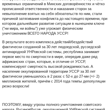
временных ограничений в Минских договорённостях и чётко
прописанной ответственности и наказания сторон за
невыполнение взятых на себя обязательств по ним, стали
причиной затягивания конфликта до настоящего времени, при
котором дальнейшее развитие ситуации в нынешнем ключе
("ни мира, ни войны") уже угрожает физическим
уничтожением ВСЕГО НАРОДА УССР!
В результате всего комплекса действий/бездействий
фактически созданной за 30 лет людоедской, русоедской
антинародной УНРовской системы, республика занимает
первое место по смертности в мире, опередив даже ряд
африканских стран, которые, в отличие от УССР,
компенсируют смертность высокой рождаемостью. А
население оккупированной территории УССР за 30 лет
фактически уменьшилось в 2 раза: с 52-х до 27-ми (+/- 2)
миллионов жителей, причём с 2014 года темпы депопуляции
резко возросли!
ПОЭТОМУ, ввиду угрозы полного уничтожения советского
народа, РусиновРусов, оккупационной УНРовской системой,