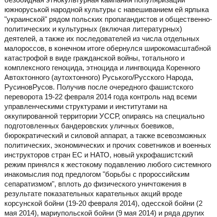
южноруськой народной культуры с навешиванием ей ярлыка
"украинской" рядом польских пропагандистов и общественно-
политических и культурных (включая литературных)
деятелей, а также их последователей из числа отдельных
малороссов, в конечном итоге обернулся широкомасштабной
катастрофой в виде гражданской войны, тотального и
комплексного геноцида, этноцида и лингвоцида Коренного
Автохтонного (аутохтонного) Руського/Русского Народа,
РусиновРусов. Получив после очередного фашистского
переворота 19-22 февраля 2014 года контроль над всеми
управленческими структурами и институтами на
оккупированной территории УССР, опираясь на специально
подготовленных бандеровских уличных боевиков,
бюрократический и силовой аппарат, а также всевозможных
политических, экономических и прочих советников и военных
инструкторов стран ЕС и НАТО, новый укрофашистский
режим принялся к жестокому подавлению любого системного
инакомыслия под предлогом "борьбы с пророссийским
сепаратизмом", вплоть до физического уничтожения в
результате показательных карательных акций вроде
корсунской бойни (19-20 февраля 2014), одесской бойни (2
мая 2014), мариупольской бойни (9 мая 2014) и ряда других