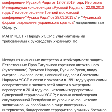
конференции Руськой Рады от 13.07.2019 года
,
Итогового
Меморандума конференции «Руськой Рады» от 22.08.2019
года
,
Итоговое решение Третьей московской
конференции"Руська Рада" от 28.09.2019 г."
и "
Русинский
формат разрешения украинского кризиса
" направляем вам
Оферту:
МАНИФЕСТ к Народу УССР с ультимативными
требованиями к руководству Украины/УНР.
Исходя из жизненных интересов и необходимости защиты
Естественных Прав Титульного коренного автохтонного
(аутохтонного) Руського Народа, РусиновРусов, ввиду
смертельной опасности, нависшей над всем Советским
Народом УССР в связи с захватом в 1991 году украинскими
сепаратистами и захвата всей власти в очередном
перевороте в 2014 году фашистскими террористами
Суверенной территории УССР; с целью освобождения
оккупированной Республики от украинско-фашистских
захватчиков, их пособников в лице иностранных
интервентов, бандеровских террористов, уличных боевиков,