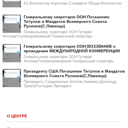
Ее Величеству Королеве Елизаве́те IIВаше Величество
Генеральному секретарю ООН:Погашение
Титулов и Мандатов Всемирного Совета
Русинов(С.Лявинца)​​
Генеральному секретарю ООН Гутерре
АнтониуГлубокоуважаемый Генеральный секретарь
Генеральному секретарю ООН:ВОЗЗВАНИЕ о
проведении МЕЖДУНАРОДНОЙ КОНФЕРЕНЦИИ
Генеральному секретарю ООН Гутерре
АнтониуГлубокоуважаемый Генеральный секретарь
​​Президенту США:Погашение Титулов и Мандатов
Всемирного Совета Русинов(С.Лявинца)​
Президенту Соединенных Штатов Америки Дональду
ТрампуГосподин Пpeзидeнт
О ЦЕНТРЕ