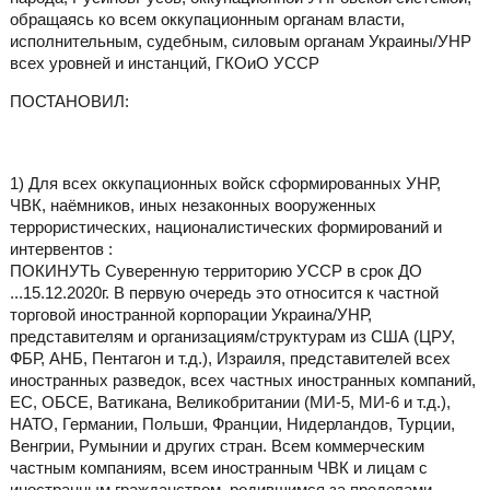
обращаясь ко всем оккупационным органам власти,
исполнительным, судебным, силовым органам Украины/УНР
всех уровней и инстанций, ГКОиО УССР
ПОСТАНОВИЛ:
1) Для всех оккупационных войск сформированных УНР,
ЧВК, наёмников, иных незаконных вооруженных
террористических, националистических формирований и
интервентов :
ПОКИНУТЬ Суверенную территорию УССР в срок ДО
...15.12.2020г. В первую очередь это относится к частной
торговой иностранной корпорации Украина/УНР,
представителям и организациям/структурам из США (ЦРУ,
ФБР, АНБ, Пентагон и т.д.), Израиля, представителей всех
иностранных разведок, всех частных иностранных компаний,
ЕС, ОБСЕ, Ватикана, Великобритании (МИ-5, МИ-6 и т.д.),
НАТО, Германии, Польши, Франции, Нидерландов, Турции,
Венгрии, Румынии и других стран. Всем коммерческим
частным компаниям, всем иностранным ЧВК и лицам с
иностранным гражданством, родившимся за пределами