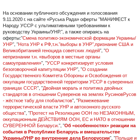
На основании публичного обсуждения и голосования
9.11.2020 г. на сайте «Руська Рада» оферты "МАНИФЕСТ к
Народу УССР с ультимативными требованиями к
руководству Украины/УНР.", а также опираясь на
оферты:"
Смена политико-экономической формации Украины/
УНР
", "
Нота УНР к РФ,т.н."выборы в УНР",признание США и
Великобританией геноцида советских людей
", "
О
непризнании т.н. «выборов в местные органы
самоуправления»
", "
УССР конкретизирует условия
безоговорочной капитуляции УНР
", "
О создании
Государственного Комитета Обороны и Освобождения от
оккупации государственной территории УССР в суверенных
границах СССР.
", "
Двойная мораль и политика двойных
стандартов в отношении Суверенов на землях РусиновРусов
- жёсткое табу для глобалистов
", "
Размежевание
террористической власти УНР и автохонного русского
общества
", "
Протест на Резолюцию ООН по НЕЗАКОННЫМ,
оккупационным ДЕЙСТВИЯМ ООН, ЕС и НАТО в отношении
СУВЕРЕННОЙ Беларуси.
", "
Об «особенностях» реакции на
события в Республике Беларусь и вмешательстве
Украины/УНР во внутренние дела Белоруссии
", "
Польше и