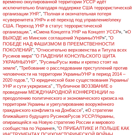
временно оккупированной территории УССР идёт
исключительно благодаря поддержке США террористической
организации УНР.
", "
Полная и окончательная потеря
«суверенитета УНР» и её переход под управление/опеку
США. Переход УНР в статус террористической
организации.
", «
Смена Концепта УНР на Концепт УССР
», "«
О
ВЫХОДЕ из Минских соглашений Украины/УНР
»", "
О
ПОБЕДЕ НАД ФАШИЗМОМ В ПРЕЕМСТВЕННОСТИ
ПОКОЛЕНИЙ
", "
Относительно верховенства и Титула всех
Русинов мира
" "
О ПАДЕНИИ КОНСУЛЬСКОГО ЩИТА
УКРАИНЫ/УНР"
, "
РусиныРусы живы и крепко стоят на
земле
", "
Требование о расследовании преступлений против
человечности на территории Украины/УНР в период 2014 –
2020 годов.
", "
О юридической базе существования Украины/
УНР и сути укркризиса
" , "
Публичное ВОЗЗВАНИЕ о
проведении МЕЖДУНАРОДНОЙ КОНФЕРЕНЦИИ по
преодолению политического и экономического кризиса на
территории Украины и урегулированию вооружённого
гражданского конфликта на Донбассе
", «
О стратегии
ближайшего будущего РусиновРусов УССР/Украины,
опирающейся на Новую стратегию России и мирового
сообщества по Украине
», "
О ПРИБАЛТИКЕ И ПОЛЬШЕ КАК
ИНСТРУМЕНТАХ ПСИХОИСТОРИЧЕСКОЙ ВОЙНЫ