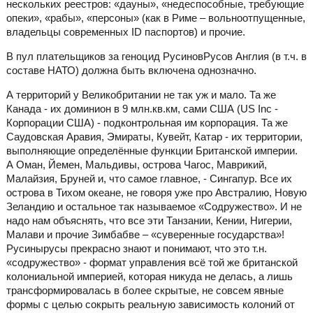
нескольких реестров: «дауны», «недеспособные, требующие
опеки», «рабы», «персоны» (как в Риме – вольноотпущенные,
владельцы современных ID паспортов) и прочие.
В пул плательщиков за геноцид РусиновРусов Англия (в т.ч. в
составе НАТО) должна быть включена однозначно.
А территорий у Великобритании не так уж и мало. Та же
Канада - их доминион в 9 млн.кв.км, сами США (US Inc -
Корпорации США) - подконтрольная им корпорация. Та же
Саудовская Аравия, Эмираты, Кувейт, Катар - их территории,
выполняющие определённые функции Британской империи.
А Оман, Йемен, Мальдивы, острова Чагос, Маврикий,
Малайзия, Бруней и, что самое главное, - Сингапур. Все их
острова в Тихом океане, не говоря уже про Австралию, Новую
Зеландию и остальное так называемое «Содружество». И не
надо нам объяснять, что все эти Танзании, Кении, Нигерии,
Малави и прочие Зимбабве – «суверенные государства»!
Русинырусы прекрасно знают и понимают, что это т.н.
«содружество» - формат управления всё той же британской
колониальной империей, которая никуда не делась, а лишь
трансформировалась в более скрытые, не совсем явные
формы с целью сокрыть реальную зависимость колоний от