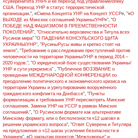
«суверенитета УНР» и её переход под управление/опеку
США. Переход УНР в статус террористической
организации.
", «
Смена Концепта УНР на Концепт УССР
», "«
О
ВЫХОДЕ из Минских соглашений Украины/УНР
»", "
О
ПОБЕДЕ НАД ФАШИЗМОМ В ПРЕЕМСТВЕННОСТИ
ПОКОЛЕНИЙ
", "
Относительно верховенства и Титула всех
Русинов мира
" "
О ПАДЕНИИ КОНСУЛЬСКОГО ЩИТА
УКРАИНЫ/УНР"
, "
РусиныРусы живы и крепко стоят на
земле
", "
Требование о расследовании преступлений против
человечности на территории Украины/УНР в период 2014 –
2020 годов.
", "
О юридической базе существования Украины/
УНР и сути укркризиса
" , "
Публичное ВОЗЗВАНИЕ о
проведении МЕЖДУНАРОДНОЙ КОНФЕРЕНЦИИ по
преодолению политического и экономического кризиса на
территории Украины и урегулированию вооружённого
гражданского конфликта на Донбассе
", "
Пункты
формализации и требования УНР пересмотреть Минские
соглашения. Замена УНР на УССР в рамках Минских
соглашений.
", "
О Русинском формате как альтернативе
Минскому формату, или о бесполезности «12 шагов» в
решении украинского вопроса
", "
Ответ Суверена и Титуляра
на предложение о «12 шагах усиления безопасности в
Украине
»", «
О закрытии проектов "Междуморье" и