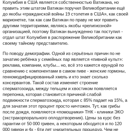
Колумбия в США является собственностью Ватикана, но
править этим штатом Ватикан поручил Великобритании ещё
до якобы «гражданской войны 19 столетия в США», как своей
марионетке, так как сам Ватикан по праву не мог править
другими территориями, являясь якобы «религиозной»
организацией, поэтому Ватикан вынужденно так поступил -
отдал штат Колумбия в распоряжение Великобритании как
своему тайному представителю.
По поводу демографии. Одной из серьёзных причин по не
зачатию ребёнка у семейных пар является «пивной культ»:
реклама, компании, клубы... но, всё это кажется ерундой по
сравнению с компонентами в самом пиве - женские гормоны,
генномодифицированный хмель и кто знает сколько
консервантов. Такой состав изменяет строение
сперматозоида, между тельцем и хвостиком появляется
перепонка, которая становится причиной слабой
подвижности сперматозоида, которая с 85% падает на 15%, а
для зачатия этот процент просто ничтожен. Тут, как грибы
после дождя, появляются «помощники» ТНК - клиники ЭКО
(экстракорпорального оплодотворения). Цены за курс без
гарантии от 50 000 гривен, а некоторым обходится и по 120
000 гиверн и 4х - 6ти лет унизительных процедур. Чем не