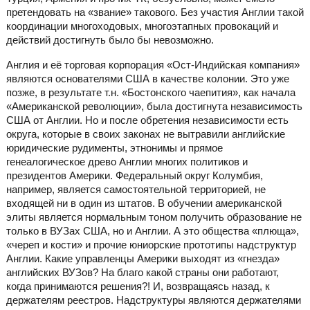
претендовать на «звание» такового. Без участия Англии такой
координации многоходовых, многоэтапных провокаций и
действий достигнуть было бы невозможно.
Англия и её торговая корпорация «Ост-Индийская компания»
являются основателями США в качестве колонии. Это уже
позже, в результате т.н. «Бостонского чаепития», как начала
«Американской революции», была достигнута независимость
США от Англии. Но и после обретения независимости есть
округа, которые в своих законах не вытравили английские
юридические рудименты, этнонимы и прямое
генеалогическое древо Англии многих политиков и
президентов Америки. Федеральный округ Колумбия,
например, является самостоятельной территорией, не
входящей ни в один из штатов. В обучении американской
элиты является нормальным тоном получить образование не
только в ВУЗах США, но и Англии. А это общества «плюща»,
«череп и кости» и прочие юниорские прототипы надструктур
Англии. Какие управленцы Америки выходят из «гнезда»
английских ВУЗов? На благо какой страны они работают,
когда принимаются решения?! И, возвращаясь назад, к
держателям реестров. Надструктуры являются держателями