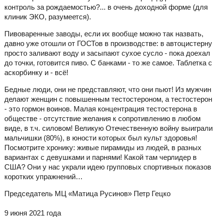
контроль за рождаемостью?... в очень доходной форме (для
клиник ЭКО, разумеется).
Пивоваренные заводы, если их вообще можно так назвать,
давно уже отошли от ГОСТов в производстве: в автоцистерну
просто заливают воду и засыпают сухое сусло - пока доехал
до точки, готовится пиво. С банками - то же самое. Таблетка с
аскорбинку и - всё!
Бедные люди, они не представляют, что они пьют! Из мужчин
делают женщин с повышенным тестостероном, а тестостерон
- это гормон воинов. Малая концентрация тестостерона в
обществе - отсутствие желания к сопротивлению в любом
виде, в т.ч. силовом! Великую Отечественную войну выиграли
мальчишки (80%), в юности которых был культ здоровья!
Посмотрите хронику: живые пирамиды из людей, в разных
вариантах с девушками и парнями! Какой там черлидер в
США? Они у нас украли идею групповых спортивных показов
коротких упражнений…
Председатель МЦ «Матица Русинов» Петр Гецко
9 июня 2021 года