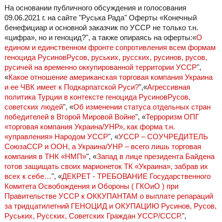
На основании публичного обсуждения и голосования
09.06.2021 г. на сайте "Руська Рада" Оферты «Конечный
бенефициар и основной заказчик по УССР не только т.н.
«цифра», но и геноцид?
", а также опираясь на оферты:«
О
едином и единственном фронте сопротивления всем формам
геноцида РусиновРусов, руських, русских, русинов, русов,
русичей на временно оккупированной территории УССР
",
«
Какое отношение американская торговая компания Украина
и ее ЧВК имеет к Подкарпатской Руси?
",«
Агрессивная
политика Турции в контексте геноцида РусиновРусов,
советских людей
", «
Об изменении статуса отдельных стран
победителей в Второй Мировой Войне
", «
Терроризм ОПГ
«торговая компания Украина/УНР», как форма т.н.
«управления» Народом УССР
", «
УССР – СОУЧРЕДИТЕЛЬ
СоюзаССР и ООН, а Украина/УНР – всего лишь торговая
компания в ТНК «НМП»
", «
Запад в лице президента Байдена
готов защищать своих марионеток ТК «Украина», забрав их
всех к себе…
", «
ДЕКРЕТ - ТРЕБОВАНИЕ Государственного
Комитета Освобождения и Обороны ( ГКОиО ) при
Правительстве УССР к ОККУПАНТАМ о выплате репараций
за тридцатилетний ГЕНОЦИД и ОКУПАЦИЮ Русинов, Русов,
Руських, Русских, Советских Граждан УССР/СССР.
",