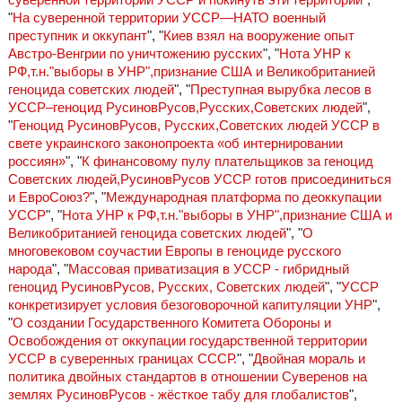
"
На суверенной территории УССР—НАТО военный
преступник и оккупант
", "
Киев взял на вооружение опыт
Австро-Венгрии по уничтожению русских
", "
Нота УНР к
РФ,т.н."выборы в УНР",признание США и Великобританией
геноцида советских людей
", "
Преступная вырубка лесов в
УССР–геноцид РусиновРусов,Русских,Советских людей
",
"
Геноцид РусиновРусов, Русских,Советских людей УССР в
свете украинского законопроекта «об интернировании
россиян»
", "
К финансовому пулу плательщиков за геноцид
Советских людей,РусиновРусов УССР готов присоединиться
и ЕвроСоюз?
", "
Международная платформа по деоккупации
УССР
", "
Нота УНР к РФ,т.н."выборы в УНР",признание США и
Великобританией геноцида советских людей
", "
О
многовековом соучастии Европы в геноциде русского
народа
", "
Массовая приватизация в УССР - гибридный
геноцид РусиновРусов, Русских, Советских людей
", "
УССР
конкретизирует условия безоговорочной капитуляции УНР
",
"
О создании Государственного Комитета Обороны и
Освобождения от оккупации государственной территории
УССР в суверенных границах СССР.
", "
Двойная мораль и
политика двойных стандартов в отношении Суверенов на
землях РусиновРусов - жёсткое табу для глобалистов
",