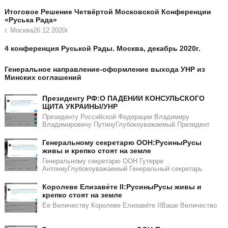
Итоговое Решение Четвёртой Московской Конференции
«Руська Рада»
г. Москва26.12.2020г
4 конференция Руськой Рады. Москва, декабрь 2020г.
Генеральное направление-оформление выхода УНР из
Минских соглашений
Президенту РФ:О ПАДЕНИИ КОНСУЛЬСКОГО
ЩИТА УКРАИНЫ/УНР​​
Президенту Российской Федерации Владимиру
Владимировичу ПутинуГлубокоуважаемый Президент
Генеральному секретарю ООН:РусиныРусы
живы и крепко стоят на земле
Генеральному секретарю ООН Гутерре
АнтониуГлубокоуважаемый Генеральный секретарь
Королеве Елизаве́те II:РусиныРусы живы и
крепко стоят на земле
Ее Величеству Королеве Елизаве́те IIВаше Величество