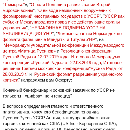
"Триморье"
», "
О роли Польши в развязывании Второй
мировой войны
", "
О выводе незаконных вооруженных
формирований иностранных государств с УССР
", "
УССР как
субъект Международного права и ее действующие органы
управления
", "
НЕЗАКОННАЯ ПОДМЕНА УССР НА
УНР.ЛИКВИДАЦИЯ УНР
", "
Ложные гарантии Нормандского
формата,фальшивые Мандаты и Титулы УНР
", на
Меморандум учредительной конференции Международного
центра «Матица Русинов»
и
Резолюцию конференции
Руськой Рады от 13.07.2019 года
,
Итогового Меморандума
конференции «Руськой Рады» от 22.08.2019 года
,
Итоговое
решение Третьей московской конференции"Руська Рада" от
28.09.2019 г."
и "
Русинский формат разрешения украинского
кризиса
" направляем вам Оферту:
Конечный бенефициар и основной заказчик по УССР не
только т.н. «цифра», но и геноцид?
В вопросе определения главного и ответственного
плательщика, конечного бенефициара геноцида
РусиновРусов УССР Англия, как «управляйка» таких
торговых компаний как США (US Inc - Корпорации США),
Турция, Армения и прочих ТК, безусловно, может смело