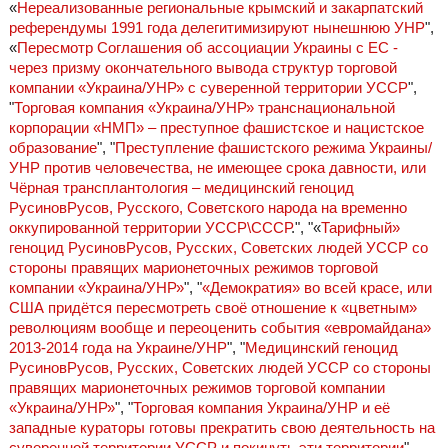
«
Нереализованные региональные крымский и закарпатский
референдумы 1991 года делегитимизируют нынешнюю УНР
",
«
Пересмотр Соглашения об ассоциации Украины с ЕС -
через призму окончательного вывода структур торговой
компании «Украина/УНР» с суверенной территории УССР
",
"
Торговая компания «Украина/УНР» транснациональной
корпорации «НМП» – преступное фашистское и нацистское
образование
", "
Преступление фашистского режима Украины/
УНР против человечества, не имеющее срока давности, или
Чёрная трансплантология – медицинский геноцид
РусиновРусов, Русского, Советского народа на временно
оккупированной территории УССР\СССР
.", "«
Тарифный»
геноцид РусиновРусов, Русских, Советских людей УССР со
стороны правящих марионеточных режимов торговой
компании «Украина/УНР»
", "
«Демократия» во всей красе, или
США придётся пересмотреть своё отношение к «цветным»
революциям вообще и переоценить события «евромайдана»
2013-2014 года на Украине/УНР
", "
Медицинский геноцид
РусиновРусов, Русских, Советских людей УССР со стороны
правящих марионеточных режимов торговой компании
«Украина/УНР»
", "
Торговая компания Украина/УНР и её
западные кураторы готовы прекратить свою деятельность на
суверенной территории УССР и покинуть эти территории
",