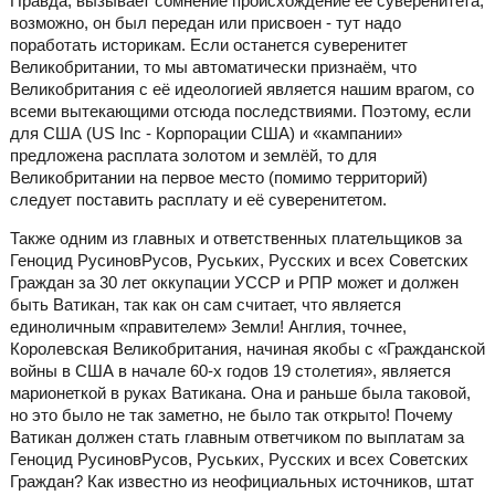
Правда, вызывает сомнение происхождение её суверенитета,
возможно, он был передан или присвоен - тут надо
поработать историкам. Если останется суверенитет
Великобритании, то мы автоматически признаём, что
Великобритания с её идеологией является нашим врагом, со
всеми вытекающими отсюда последствиями. Поэтому, если
для США (US Inc - Корпорации США) и «кампании»
предложена расплата золотом и землёй, то для
Великобритании на первое место (помимо территорий)
следует поставить расплату и её суверенитетом.
Также одним из главных и ответственных плательщиков за
Геноцид РусиновРусов, Руських, Русских и всех Советских
Граждан за 30 лет оккупации УССР и РПР может и должен
быть Ватикан, так как он сам считает, что является
единоличным «правителем» Земли! Англия, точнее,
Королевская Великобритания, начиная якобы с «Гражданской
войны в США в начале 60-х годов 19 столетия», является
марионеткой в руках Ватикана. Она и раньше была таковой,
но это было не так заметно, не было так открыто! Почему
Ватикан должен стать главным ответчиком по выплатам за
Геноцид РусиновРусов, Руських, Русских и всех Советских
Граждан? Как известно из неофициальных источников, штат