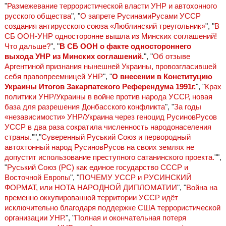
"
Размежевание террористической власти УНР и автохонного
русского общества
", "
О запрете РусинамиРусами УССР
создания антирусского союза «Люблинский треугольник»
", "
В
СБ ООН-УНР односторонне вышла из Минских соглашений!
Что дальше?
", "
В СБ ООН о факте одностороннего
выхода УНР из Минских соглашений.
", "
Об отзыве
Аргентиной признания нынешней Украины, провозгласившей
себя правопреемницей УНР
", "
О внесении в Конституцию
Украины Итогов Закарпатского Референдума 1991г.
", "
Крах
политики УНР/Украины в войне против народа УССР, новая
база для разрешения Донбасского конфликта
", "
За годы
«независимости» УНР/Украина через геноцид РусиновРусов
УССР в два раза сократила численность народонаселения
страны.
"","
Суверенный Руський Союз и первородный
автохтонный народ РусиновРусов на своих землях не
допустит использование преступного сатанинского проекта.
"",
"
Руський Союз (РС) как единое государство СССР и
Восточной Европы
", "
ПОЧЕМУ УССР и РУСИНСКИЙ
ФОРМАТ, или НОТА НАРОДНОЙ ДИПЛОМАТИИ
", "
Война на
временно оккупированной территории УССР идёт
исключительно благодаря поддержке США террористической
организации УНР.
", "
Полная и окончательная потеря