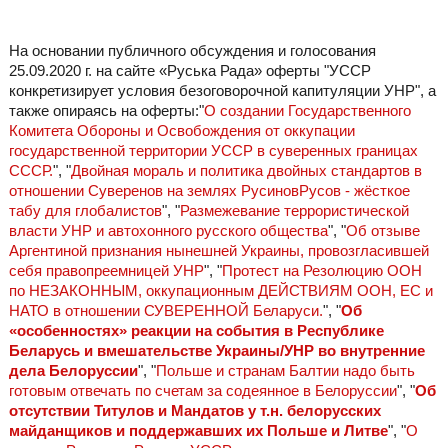
На основании публичного обсуждения и голосования
25.09.2020 г. на сайте «Руська Рада» оферты "УССР
конкретизирует условия безоговорочной капитуляции УНР", а
также опираясь на оферты:"
О создании Государственного
Комитета Обороны и Освобождения от оккупации
государственной территории УССР в суверенных границах
СССР.
", "
Двойная мораль и политика двойных стандартов в
отношении Суверенов на землях РусиновРусов - жёсткое
табу для глобалистов
", "
Размежевание террористической
власти УНР и автохонного русского общества
", "
Об отзыве
Аргентиной признания нынешней Украины, провозгласившей
себя правопреемницей УНР
", "
Протест на Резолюцию ООН
по НЕЗАКОННЫМ, оккупационным ДЕЙСТВИЯМ ООН, ЕС и
НАТО в отношении СУВЕРЕННОЙ Беларуси.
", "
Об
«особенностях» реакции на события в Республике
Беларусь и вмешательстве Украины/УНР во внутренние
дела Белоруссии
", "
Польше и странам Балтии надо быть
готовым отвечать по счетам за содеянное в Белоруссии
", "
Об
отсутствии Титулов и Мандатов у т.н. белорусских
майданщиков и поддержавших их Польше и Литве
", "
О