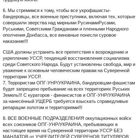
6. Мы стремимся к тому, чтобы все укрофашисты-
бандеровцы, все военные преступники, включая тех, которые
совершили зверства над мирными РусинамиРусами,
Руськими, Советскими Гражданами и пленными Народного
ополчения Донбасса, все виновные понесли суровое
наказание!!!
США должны устранить все препятствия к возрождению и
укреплению УССР, тенденций восстановления социализма
среди Советского Народа. Будут установлены свобода, мир и
уважение к основным человеческим правам на Суверенной
территории УССР.
7. Террористам ОПГ-УНР/УКРАИНА, бандеровцам-фашистам
будет запрещено пребывание на всех территориях Руських
Земель!!! С кураторов - финансистов и ОПГ-УНР/УКРАИНА
за нанесённый УЩЕРБ требуется взыскать справедливые
репарации золотом и территориями!!!
8. ВСЕ ВОЕННЫЕ ПОДРАЗДЕЛЕНИЯ оккупационных войск
всех союзников ОПГ-УНР/УКРАИНА, пребывающих в
настоящее время на Суверенной территории УССР БЕЗ
МАНДАТОВ от УЧРЕДИТЕЛЕЙ СУВЕРЕНОВ ТИТУЛЯРОВ