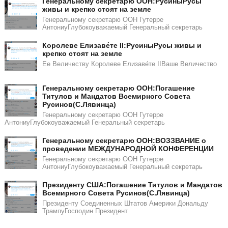
Генеральному секретарю ООН:РусиныРусы
живы и крепко стоят на земле
Генеральному секретарю ООН Гутерре
АнтониуГлубокоуважаемый Генеральный секретарь
Королеве Елизаве́те II:РусиныРусы живы и
крепко стоят на земле
Ее Величеству Королеве Елизаве́те IIВаше Величество
Генеральному секретарю ООН:Погашение
Титулов и Мандатов Всемирного Совета
Русинов(С.Лявинца)​​
Генеральному секретарю ООН Гутерре
АнтониуГлубокоуважаемый Генеральный секретарь
Генеральному секретарю ООН:ВОЗЗВАНИЕ о
проведении МЕЖДУНАРОДНОЙ КОНФЕРЕНЦИИ
Генеральному секретарю ООН Гутерре
АнтониуГлубокоуважаемый Генеральный секретарь
​​Президенту США:Погашение Титулов и Мандатов
Всемирного Совета Русинов(С.Лявинца)​
Президенту Соединенных Штатов Америки Дональду
ТрампуГосподин Пpeзидeнт