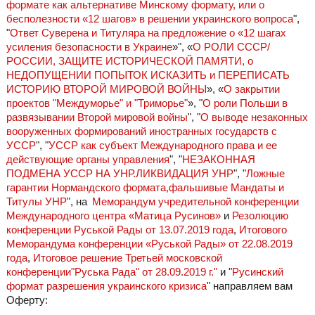
формате как альтернативе Минскому формату, или о
бесполезности «12 шагов» в решении украинского вопроса
",
"
Ответ Суверена и Титуляра на предложение о «12 шагах
усиления безопасности в Украине
»", «
О РОЛИ СССР/
РОССИИ, ЗАЩИТЕ ИСТОРИЧЕСКОЙ ПАМЯТИ, о
НЕДОПУЩЕНИИ ПОПЫТОК ИСКАЗИТЬ и ПЕРЕПИСАТЬ
ИСТОРИЮ ВТОРОЙ МИРОВОЙ ВОЙНЫ
», «
О закрытии
проектов "Междуморье" и "Триморье"
», "
О роли Польши в
развязывании Второй мировой войны
", "
О выводе незаконных
вооруженных формирований иностранных государств с
УССР
", "
УССР как субъект Международного права и ее
действующие органы управления
", "
НЕЗАКОННАЯ
ПОДМЕНА УССР НА УНР.ЛИКВИДАЦИЯ УНР
", "
Ложные
гарантии Нормандского формата,фальшивые Мандаты и
Титулы УНР
", на
Меморандум учредительной конференции
Международного центра «Матица Русинов»
и
Резолюцию
конференции Руськой Рады от 13.07.2019 года
,
Итогового
Меморандума конференции «Руськой Рады» от 22.08.2019
года
,
Итоговое решение Третьей московской
конференции"Руська Рада" от 28.09.2019 г."
и "
Русинский
формат разрешения украинского кризиса
" направляем вам
Оферту: