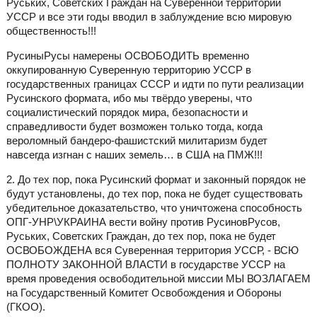
Руських, Советских Граждан на Суверенной территории
УССР и все эти годы вводил в заблуждение всю мировую
общественность!!!
РусиныРусы намерены ОСВОБОДИТЬ временно
оккупированную Суверенную территорию УССР в
государственных границах СССР и идти по пути реализации
Русинского формата, ибо мы твёрдо уверены, что
социалистический порядок мира, безопасности и
справедливости будет возможен только тогда, когда
вероломный бандеро-фашистский милитаризм будет
навсегда изгнан с наших земель… в США на ПМЖ!!!
2. До тех пор, пока Русинский формат и законный порядок не
будут установлены, до тех пор, пока не будет существовать
убедительное доказательство, что уничтожена способность
ОПГ-УНР\УКРАИНА вести войну против РусиновРусов,
Руських, Советских Граждан, до тех пор, пока не будет
ОСВОБОЖДЕНА вся Суверенная территория УССР, - ВСЮ
ПОЛНОТУ ЗАКОННОЙ ВЛАСТИ в государстве УССР на
время проведения освободительной миссии МЫ ВОЗЛАГАЕМ
на Государственный Комитет Освобождения и Обороны
(ГКОО).