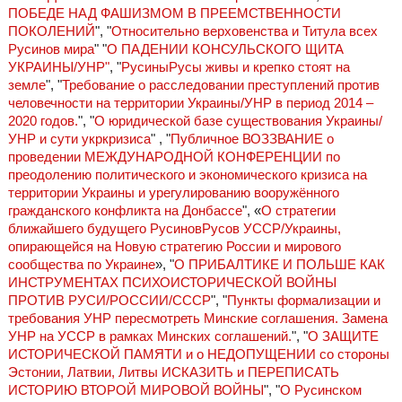
ПОБЕДЕ НАД ФАШИЗМОМ В ПРЕЕМСТВЕННОСТИ
ПОКОЛЕНИЙ
", "
Относительно верховенства и Титула всех
Русинов мира
" "
О ПАДЕНИИ КОНСУЛЬСКОГО ЩИТА
УКРАИНЫ/УНР"
, "
РусиныРусы живы и крепко стоят на
земле
", "
Требование о расследовании преступлений против
человечности на территории Украины/УНР в период 2014 –
2020 годов.
", "
О юридической базе существования Украины/
УНР и сути укркризиса
" , "
Публичное ВОЗЗВАНИЕ о
проведении МЕЖДУНАРОДНОЙ КОНФЕРЕНЦИИ по
преодолению политического и экономического кризиса на
территории Украины и урегулированию вооружённого
гражданского конфликта на Донбассе
", «
О стратегии
ближайшего будущего РусиновРусов УССР/Украины,
опирающейся на Новую стратегию России и мирового
сообщества по Украине
», "
О ПРИБАЛТИКЕ И ПОЛЬШЕ КАК
ИНСТРУМЕНТАХ ПСИХОИСТОРИЧЕСКОЙ ВОЙНЫ
ПРОТИВ РУСИ/РОССИИ/СССР
", "
Пункты формализации и
требования УНР пересмотреть Минские соглашения. Замена
УНР на УССР в рамках Минских соглашений.
", "
О ЗАЩИТЕ
ИСТОРИЧЕСКОЙ ПАМЯТИ и о НЕДОПУЩЕНИИ со стороны
Эстонии, Латвии, Литвы ИСКАЗИТЬ и ПЕРЕПИСАТЬ
ИСТОРИЮ ВТОРОЙ МИРОВОЙ ВОЙНЫ
", "
О Русинском