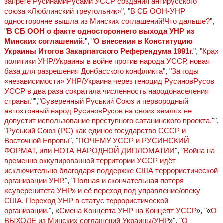
запрете РусинамиРусами УССР создания антирусского
союза «Люблинский треугольник»
", "
В СБ ООН-УНР
односторонне вышла из Минских соглашений!Что дальше?
",
"
В СБ ООН о факте одностороннего выхода УНР из
Минских соглашений.
", "
О внесении в Конституцию
Украины Итогов Закарпатского Референдума 1991г.
", "
Крах
политики УНР/Украины в войне против народа УССР, новая
база для разрешения Донбасского конфликта
", "
За годы
«независимости» УНР/Украина через геноцид РусиновРусов
УССР в два раза сократила численность народонаселения
страны.
"","
Суверенный Руський Союз и первородный
автохтонный народ РусиновРусов на своих землях не
допустит использование преступного сатанинского проекта.
"",
"
Руський Союз (РС) как единое государство СССР и
Восточной Европы
", "
ПОЧЕМУ УССР и РУСИНСКИЙ
ФОРМАТ, или НОТА НАРОДНОЙ ДИПЛОМАТИИ
", "
Война на
временно оккупированной территории УССР идёт
исключительно благодаря поддержке США террористической
организации УНР.
", "
Полная и окончательная потеря
«суверенитета УНР» и её переход под управление/опеку
США. Переход УНР в статус террористической
организации.
", «
Смена Концепта УНР на Концепт УССР
», "«
О
ВЫХОДЕ из Минских соглашений Украины/УНР
»", "
О