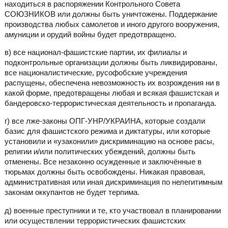
находиться в распоряжении Контрольного Совета
СОЮЗНИКОВ или должны быть уничтожены. Поддержание
производства любых самолетов и иного другого вооружения,
амуниции и орудий войны будет предотвращено.
в) все национал-фашистские партии, их филиалы и
подконтрольные организации должны быть ликвидированы,
все националистические, русофобские учреждения
распущены, обеспечена невозможность их возрождения ни в
какой форме, предотвращены любая и всякая фашистская и
бандеровско-террористическая деятельность и пропаганда.
г) все лже-законы ОПГ-УНР/УКРАИНА, которые создали
базис для фашистского режима и диктатуры, или которые
установили и «узаконили» дискриминацию на основе расы,
религии и/или политических убеждений, должны быть
отменены. Все незаконно осужденные и заключённые в
тюрьмах должны быть освобождены. Никакая правовая,
административная или иная дискриминация по нелегитимным
законам оккупантов не будет терпима.
д) военные преступники и те, кто участвовал в планировании
или осуществлении террористических фашистских