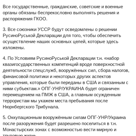
Все государственные, гражданские, советские и военные
органы обязаны беспрекословно выполнять решения и
распоряжения ГКОО.
3. Все союзники УССР будут осведомлены о решении
РусиноРуськой Декларации для того, чтобы обеспечить
осуществление наших основных целей, которые здесь
изложены.
4. По Условиям РусиноРуськой Декларации т.н. «набор
квазигосударственных компетенций вроде поверхностной
деятельности спецслужб, вооружённых сил, сбора налогов,
финансовой политики и некоторых других аспектов
управления, которые были переданы в США и связанным с
ними субъектам.» ОПГ-УНР/УКРАИНА будет ограничен
перемещением на ПМЖ в США, а главным осужденным
террористам мы укажем места пребывания после
Нюрнбергского Трибунала.
5. Оккупационным вооружённым силам ОПГ-УНР/Украина
после разоружения будет разрешено поселиться в т.н.
Монастырских зонах с возможностью вести мирную и
трудовую жизнь.