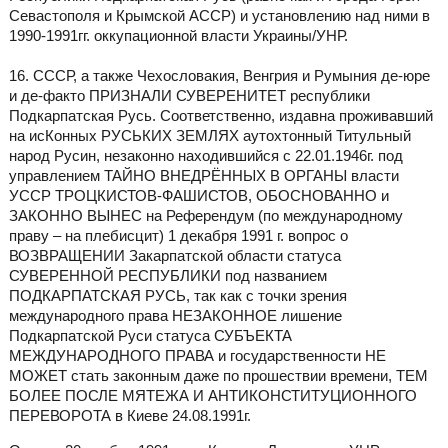
Севастополя и Крымской АССР) и установлению над ними в
1990-1991гг. оккупационной власти Украины/УНР.
16. СССР, а также Чехословакия, Венгрия и Румыния де-юре
и де-факто ПРИЗНАЛИ СУВЕРЕНИТЕТ республики
Подкарпатская Русь. Соответственно, издавна проживавший
на исКонных РУСЬКИХ ЗЕМЛЯХ аутохтонный Титульный
народ Русин, незаконно находившийся с 22.01.1946г. под
управлением ТАЙНО ВНЕДРЁННЫХ В ОРГАНЫ власти
УССР ТРОЦКИСТОВ-ФАШИСТОВ, ОБОСНОВАННО и
ЗАКОННО ВЫНЕС на Референдум (по международному
праву – на плебисцит) 1 декабря 1991 г. вопрос о
ВОЗВРАЩЕНИИ Закарпатской области статуса
СУВЕРЕННОЙ РЕСПУБЛИКИ под названием
ПОДКАРПАТСКАЯ РУСЬ, так как с точки зрения
международного права НЕЗАКОННОЕ лишение
Подкарпатской Руси статуса СУБЪЕКТА
МЕЖДУНАРОДНОГО ПРАВА и государственности НЕ
МОЖЕТ стать законным даже по прошествии времени, ТЕМ
БОЛЕЕ ПОСЛЕ МЯТЕЖА И АНТИКОНСТИТУЦИОННОГО
ПЕРЕВОРОТА в Киеве 24.08.1991г.