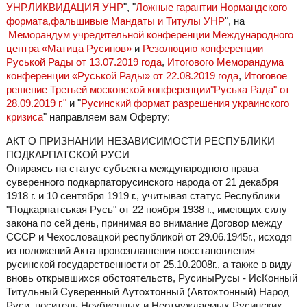
УНР.ЛИКВИДАЦИЯ УНР
", "
Ложные гарантии Нормандского
формата,фальшивые Мандаты и Титулы УНР
", на
Меморандум учредительной конференции Международного
центра «Матица Русинов»
и
Резолюцию конференции
Руськой Рады от 13.07.2019 года
,
Итогового Меморандума
конференции «Руськой Рады» от 22.08.2019 года
,
Итоговое
решение Третьей московской конференции"Руська Рада" от
28.09.2019 г."
и "
Русинский формат разрешения украинского
кризиса
" направляем вам Оферту:
АКТ О ПРИЗНАНИИ НЕЗАВИСИМОСТИ РЕСПУБЛИКИ
ПОДКАРПАТСКОЙ РУСИ
Опираясь на статус субъекта международного права
суверенного подкарпаторусинского народа от 21 декабря
1918 г. и 10 сентября 1919 г., учитывая статус Республики
"Подкарпатськая Русь" от 22 ноября 1938 г., имеющих силу
закона по сей день, принимая во внимание Договор между
СССР и Чехословацкой республикой от 29.06.1945г., исходя
из положений Акта провозглашения восстановления
русинской государственности от 25.10.2008г., а также в виду
вновь открывшихся обстоятельств, РусиныРусы - ИсКонный
Титульный Суверенный Аутохтонный (Автохтонный) Народ
Руси, носитель Неубиенных и Неотчуждаемых Русинских