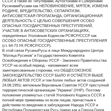
СССР, а также их Титулярами, Аутохтонами и Суверенами
РусинамиРусами как НЕПОВИНОВЕНИЕ, МЯТЕЖ, ИЗМЕНА
РОДИНЕ, ВРЕДИТЕЛЬСТВО, СЕПАРАТИЗМ,
АНТИСОВЕТСКАЯ ПРОПАГАНДА, ОРГАНИЗАЦИОННАЯ
ДЕЯТЕЛЬНОСТЬ С ЦЕЛЬЮ СОВЕРШЕНИЯ ОСОБО
ОПАСНЫХ ГОСУДАРСТВЕННЫХ ПРЕСТУПЛЕНИЙ,
УЧАСТИЕ В АНТИСОВЕТСКИХ ОРГАНИЗАЦИЯХ,
определённых Уголовным Кодексом РСФСР/СССР как
ОСОБО ОПАСНЫЕ ГОСУДАРСТВЕННЫЕ ПРЕСТУПЛЕНИЯ
(ст. 64-73 УК РСФСР/СССР).
В этой связи РусиныРусы в лице Международного Центра
"Матица Русинов" и Государственного Комитета
Освобождения и Обороны УССР - Законного Правительства
УССР на особый период - напоминают всем
заинтересованным сторонам, что ОБЩЕСОЮЗНОЕ
ЗАКОНОДАТЕЛЬСТВО СССР БЫЛО И ОСТАЁТСЯ ВЫШЕ
ЛЮБЫХ АКТОВ УССР, и тем более любых актов созданной
24.08.1991г. мятежным Верховным Советом УССР преступной
террористической организации "Украина" (УНР). Поэтому
положения упомянутых статей Уголовного Кодекса СССР, в
полной мере применимы ко всем лицам, причастным к
действиям по введению в заблуждение Народа УССР и
Республики Подкарпатская Русь (равно как и Города-Героя