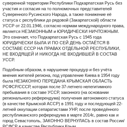
суверенной территории Республики Подкарпатская Русь без
участия и согласия на то полномочных представителей
Суверенного Русинского Народа, а также понижение её
статуса с республики до рядовой (Закарпатской) области
УССР от 22.01.1946, согласно нормам международного права,
является НЕЗАКОННЫМ и ЮРИДИЧЕСКИ НИЧТОЖНЫМ.
Это означает, что Подкарпатская Русь с 1945 года
ЮРИДИЧЕСКИ БЫЛА И ПО СЕЙ ДЕНЬ ОСТАЁТСЯ В
СОСТАВЕ СССР НА ПРАВАХ ОТДЕЛЬНОЙ РЕСПУБЛИКИ,
НЕ ВХОДЯЩЕЙ И НИКОГДА НЕ ВХОДИВШЕЙ В СОСТАВ
УССР.
Подобным образом, в нарушение процедур и без учёта
мнения жителей региона, под управление Киева в 1954 году
была НЕЗАКОННО ПЕРЕДАНА КРЫМСКАЯ ОБЛАСТЬ
РСФСР/СССР, которая после 37-летнего нелегитимного
пребывания в составе УССР, законного (на основании
регионального референдума) получения автономного статуса
(в качестве Крымской АССР) в 1991 году и последующей 22-
летней оккупации сепаратистами УНР, после проведённого
республиканского референдума в марте 2014г., равно как и
город Севастополь, ЗАКОННО ВЕРНУЛАСЬ в состав России/
РСФСР в качестве Республики Крым.