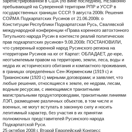
зарегистрированной в США (по вине последней), НЕзаконно
пребывающей на Суверенной територии РПР и УССР в
государственных границах СССР. 9 августа 2008г. Решения
СОЙМА Подкарпатских Русинов от 21.06.2008г. о
Конституции Республики Подкарпатская Русь, Свалявской
международной конференции «Права коренного автохтонного
Титульного народа Русин в контексте реалий политических
прав подкарпатских русинов» 9.08.2008г. ПОСТАНОВИЛИ,
что суверенный коренной народ Русинского региона на
«территории Русинов на юг от Карпат: ОБЛАДАЕТ, де-юре,
неотъемлемым правом на территорию, земли, леса, воды и
недра их исторического обитания и компактного проживания,
в границах определённых Сен-Жерменским (1919 г.) и
Трианонским (1920 г.) мирными договорами; и заявляет, что
любые решения, относящиеся к земле, ее недрам, лесам,
водным ресурсам, с имеющимися транзитными
магистральными продуктопроводами, транзитными линиями
ЛЭП, размещение различных объектов, в том числе и
военных, не могут вступать в законную силу и носить
легитимный характер, без участия в их принятии
полномочных представителей Русинского народа
Подкарпатской Руси.
25 октября 2008 г. Второй Европeйский Конгрeсс