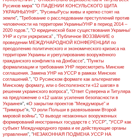
Русинов мира
" "
О ПАДЕНИИ КОНСУЛЬСКОГО ЩИТА
УКРАИНЫ/УНР"
, "
РусиныРусы живы и крепко стоят на
земле
", "
Требование о расследовании преступлений против
человечности на территории Украины/УНР в период 2014 –
2020 годов.
", "
О юридической базе существования Украины/
УНР и сути укркризиса
" , "
Публичное ВОЗЗВАНИЕ о
проведении МЕЖДУНАРОДНОЙ КОНФЕРЕНЦИИ по
преодолению политического и экономического кризиса на
территории Украины и урегулированию вооружённого
гражданского конфликта на Донбассе
", "
Пункты
формализации и требования УНР пересмотреть Минские
соглашения. Замена УНР на УССР в рамках Минских
соглашений.
", "
О Русинском формате как альтернативе
Минскому формату, или о бесполезности «12 шагов» в
решении украинского вопроса
", "
Ответ Суверена и Титуляра
на предложение о «12 шагах усиления безопасности в
Украине
»", «
О закрытии проектов "Междуморье" и
"Триморье"
», "
О роли Польши в развязывании Второй
мировой войны
", "
О выводе незаконных вооруженных
формирований иностранных государств с УССР
", "
УССР как
субъект Международного права и ее действующие органы
управления
", "
НЕЗАКОННАЯ ПОДМЕНА УССР НА