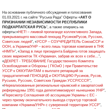
На основании публичного обсуждения и голосования
01.03.2021 г. на сайте "Руська Рада" Оферты «
АКТ О
ПРИЗНАНИИ НЕЗАВИСИМОСТИ РЕСПУБЛИКИ
ПОДКАРПАТСКАЯ РУСЬ
", а также опираясь на
оферты:«
НЕТ! – лживой пропаганде коллективного Запада,
прикрывающего массовый геноцид РусиновРусов, Русских,
Советских людей
", «
УССР – СОУЧРЕДИТЕЛЬ СоюзаССР и
ООН, а Украина/УНР – всего лишь торговая компания в ТНК
«НМП»
", «
Запад в лице президента Байдена готов защищать
своих марионеток ТК «Украина», забрав их всех к себе…
",
«
ДЕКРЕТ - ТРЕБОВАНИЕ Государственного Комитета
Освобождения и Обороны ( ГКОиО ) при Правительстве
УССР к ОККУПАНТАМ о выплате репараций за
тридцатилетний ГЕНОЦИД и ОКУПАЦИЮ Русинов, Русов,
Руських, Русских, Советских Граждан УССР/СССР.
",
«
Нереализованные региональные крымский и закарпатский
референдумы 1991 года делегитимизируют нынешнюю УНР
",
«
Пересмотр Соглашения об ассоциации Украины с ЕС -
через призму окончательного вывода структур торговой
компании «Украина/УНР» с суверенной территории УССР
",