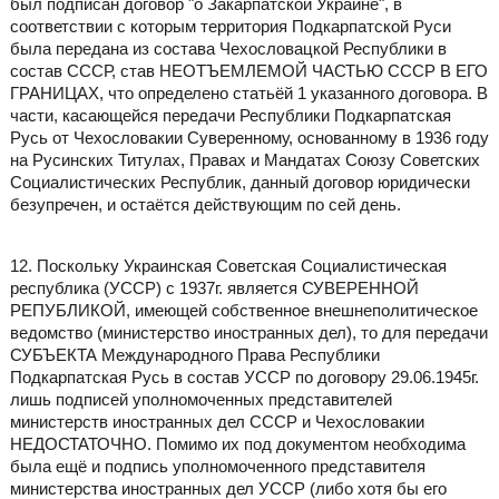
был подписан договор "о Закарпатской Украине", в
соответствии с которым территория Подкарпатской Руси
была передана из состава Чехословацкой Республики в
состав СССР, став НЕОТЪЕМЛЕМОЙ ЧАСТЬЮ СССР В ЕГО
ГРАНИЦАХ, что определено статьёй 1 указанного договора. В
части, касающейся передачи Республики Подкарпатская
Русь от Чехословакии Суверенному, основанному в 1936 году
на Русинских Титулах, Правах и Мандатах Союзу Советских
Социалистических Республик, данный договор юридически
безупречен, и остаётся действующим по сей день.
12. Поскольку Украинская Советская Социалистическая
республика (УССР) с 1937г. является СУВЕРЕННОЙ
РЕПУБЛИКОЙ, имеющей собственное внешнеполитическое
ведомство (министерство иностранных дел), то для передачи
СУБЪЕКТА Международного Права Республики
Подкарпатская Русь в состав УССР по договору 29.06.1945г.
лишь подписей уполномоченных представителей
министерств иностранных дел СССР и Чехословакии
НЕДОСТАТОЧНО. Помимо их под документом необходима
была ещё и подпись уполномоченного представителя
министерства иностранных дел УССР (либо хотя бы его