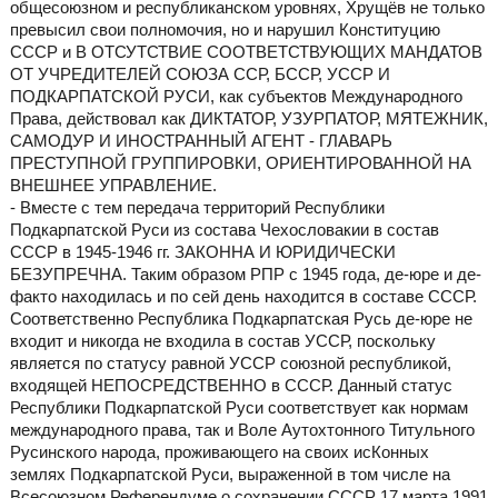
общесоюзном и республиканском уровнях, Хрущёв не только
превысил свои полномочия, но и нарушил Конституцию
СССР и В ОТСУТСТВИЕ СООТВЕТСТВУЮЩИХ МАНДАТОВ
ОТ УЧРЕДИТЕЛЕЙ СОЮЗА ССР, БССР, УССР И
ПОДКАРПАТСКОЙ РУСИ, как субъектов Международного
Права, действовал как ДИКТАТОР, УЗУРПАТОР, МЯТЕЖНИК,
САМОДУР И ИНОСТРАННЫЙ АГЕНТ - ГЛАВАРЬ
ПРЕСТУПНОЙ ГРУППИРОВКИ, ОРИЕНТИРОВАННОЙ НА
ВНЕШНЕЕ УПРАВЛЕНИЕ.
- Вместе с тем передача территорий Республики
Подкарпатской Руси из состава Чехословакии в состав
СССР в 1945-1946 гг. ЗАКОННА И ЮРИДИЧЕСКИ
БЕЗУПРЕЧНА. Таким образом РПР с 1945 года, де-юре и де-
факто находилась и по сей день находится в составе СССР.
Соответственно Республика Подкарпатская Русь де-юре не
входит и никогда не входила в состав УССР, поскольку
является по статусу равной УССР союзной республикой,
входящей НЕПОСРЕДСТВЕННО в СССР. Данный статус
Республики Подкарпатской Руси соответствует как нормам
международного права, так и Воле Аутохтонного Титульного
Русинского народа, проживающего на своих исКонных
землях Подкарпатской Руси, выраженной в том числе на
Всесоюзном Референдуме о сохранении СССР 17 марта 1991