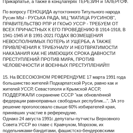
Прикарпатье, а также в концлагерях ТЕРЕЗИН и ТАЛЕРГОФ.
По вопросу ГЕНОЦИДА аутохтонного Титульного народа
Русин МЫ - РУСЬКА РАДА, МЦ "МАТИЦА РУСИНОВ",
ПРАВИТЕЛЬСТВО РПР И ГКОиО УССР - ТРЕБУЕМ ОТ
ВСЕХ ПРИЧАСТНЫХ К ЕГО ПРОВЕДЕНИЮ В 1914-1918, В
1941-1945 И В 1991-2021 ГОДАХ ВОЗМЕЩЕНИЯ
НЕВОСПОЛНИМЫХ ПОТЕРЬ И УЩЕРБА, А ТАКЖЕ
ПРИВЛЕЧЕНИЯ К ТРИБУНАЛУ И НЕОТВРАТИМОСТИ
НАКАЗАНИЯ КАК НЕ ИМЕЮЩИХ СРОКА ДАВНОСТИ
ПРЕСТУПЛЕНИЙ ПРОТИВ МИРА, ПРОТИВ
ЧЕЛОВЕЧНОСТИ И ВОЕННЫХ ПРЕСТУПЛЕНИЙ!!!
15. На ВСЕСОЮЗНОМ РЕФЕРЕНДУМЕ 17 марта 1991 года
большинство жителей Подкарпатской Руси, равно как и
жителей УССР, Севастополя и Крымской АССР,
ПОДДЕРЖАЛИ сохранение СССР "как обновлённой
федерации равноправных свободных республик...". ЗА это
решение проголосовало свыше 60% избирателей края,
принявших участие в референдуме.
Однако 24 августа 1991г. депутаты-путчисты Верховного
Совета УССР во главе с Кравчуком, Морозом, их
подельниками-бандитами, фашистско-бендеровскими