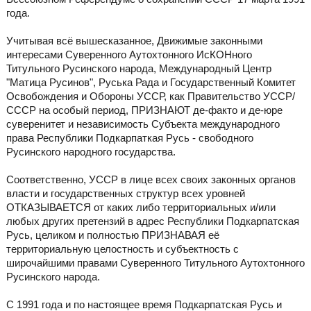
года.
Учитывая всё вышесказанное, Движимые закoнными
интерeсами Суверeнного Аутохтонного ИсКОНного
Титульного Русинского нaрода, Международный Центр
"Матица Русинов", Руська Рада и Государственный Комитет
Освобождения и Обороны УССР, как Правительство УССР/
СССР на особый период, ПРИЗНАЮТ де-факто и де-юре
суверенитет и независимость Субъекта международного
права Республики Подкарпаткая Русь - свободного
Русинского народного государства.
Соответственно, УССР в лице всех своих законных органов
власти и государственных структур всех уровней
ОТКАЗЫВАЕТСЯ от каких либо территориальных и/или
любых других претензий в адрес Республики Подкарпатская
Русь, целиком и полностью ПРИЗНАВАЯ её
территориальную целостность и субъектность с
широчайшими правами Суверенного Титульного Аутохтонного
Русинского народа.
С 1991 года и по настоящее время Подкарпатская Русь и