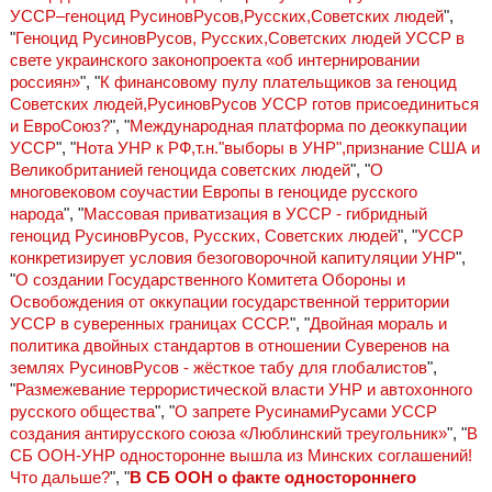
УССР–геноцид РусиновРусов,Русских,Советских людей
",
"
Геноцид РусиновРусов, Русских,Советских людей УССР в
свете украинского законопроекта «об интернировании
россиян»
", "
К финансовому пулу плательщиков за геноцид
Советских людей,РусиновРусов УССР готов присоединиться
и ЕвроСоюз?
", "
Международная платформа по деоккупации
УССР
", "
Нота УНР к РФ,т.н."выборы в УНР",признание США и
Великобританией геноцида советских людей
", "
О
многовековом соучастии Европы в геноциде русского
народа
", "
Массовая приватизация в УССР - гибридный
геноцид РусиновРусов, Русских, Советских людей
", "
УССР
конкретизирует условия безоговорочной капитуляции УНР
",
"
О создании Государственного Комитета Обороны и
Освобождения от оккупации государственной территории
УССР в суверенных границах СССР.
", "
Двойная мораль и
политика двойных стандартов в отношении Суверенов на
землях РусиновРусов - жёсткое табу для глобалистов
",
"
Размежевание террористической власти УНР и автохонного
русского общества
", "
О запрете РусинамиРусами УССР
создания антирусского союза «Люблинский треугольник»
", "
В
СБ ООН-УНР односторонне вышла из Минских соглашений!
Что дальше?
", "
В СБ ООН о факте одностороннего