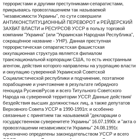
террористами и другими преступниками-сепаратистами,
прикрываясь провозглашением так называемой
"независимости Украины", по сути совершили
АНТИКОНСТИТУЦИОННЫЙ ПЕРЕВОРОТ и РЕЙДЕРСКИЙ
ЗАХВАТ ВЛАСТИ и РЕСУРСОВ УССР в пользу торговой
компании "Украина" (или "Украинская Народная Республика",
сокращённое название - УНР). Данная преступная
террористическая сепаратистская фашистская
оккупационная структура является филиалом
транснациональной корпорации США, то есть иностранным
агентом, действия которого направлены на узурпацию власти
и оккупацию суверенной Украинской Советской
Социалистической республики и подчинение, поэтапное
порабощение и уничтожение в результате гибридного
геноцида РусиновРусов и всего Титульного Советского
Народа на суверенной территории УССР. Данные действия/
бездействия высших должностных лиц, а также депутатов
Верховного Совета УССР в 1990-1991гг. и особенно
связанные с принятием так называемой "декларации о
государственном суверенитете Украины" 16.07.1990г. и "акта о
провозглашении независимости Украины" 24.08.1991г.
однозначно определены законодательством УССР и всего