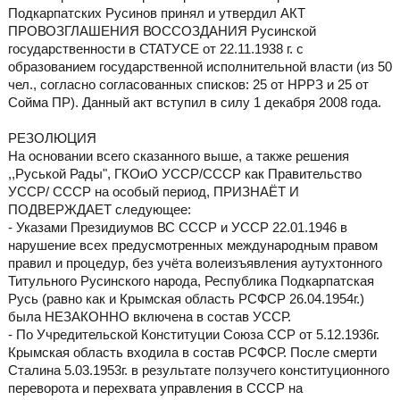
Подкарпaтских Русинoв принял и утвердил АКТ
ПРОВОЗГЛАШЕНИЯ ВОССОЗДАНИЯ Русинской
госудaрственности в СТАТУСЕ от 22.11.1938 г. с
образованием государственной исполнительной власти (из 50
чел., согласно согласованных списков: 25 от НРРЗ и 25 от
Сойма ПР). Данный акт вступил в силу 1 декабря 2008 года.
РЕЗОЛЮЦИЯ
На основании всего сказанного выше, а также решения
,,Руськой Рады", ГКОиО УССР/СССР как Правительство
УССР/ СССР на особый период, ПРИЗНАЁТ И
ПОДВЕРЖДАЕТ следующее:
- Указами Президиумов ВС СССР и УССР 22.01.1946 в
нарушение всех предусмотренных международным правом
правил и процедур, без учёта волеизъявления аутухтонного
Титульного Русинского народа, Республика Подкарпатская
Русь (равно как и Крымская область РСФСР 26.04.1954г.)
была НЕЗАКОННО включена в состав УССР.
- По Учредительской Конституции Союза ССР от 5.12.1936г.
Крымская область входила в состав РСФСР. После смерти
Сталина 5.03.1953г. в результате ползучего конституционного
переворота и перехвата управления в СССР на