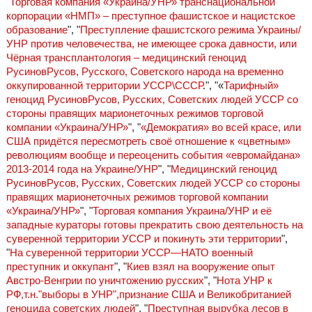
"
Торговая компания «Украина/УНР» транснациональной
корпорации «НМП» – преступное фашистское и нацистское
образование
", "
Преступление фашистского режима Украины/
УНР против человечества, не имеющее срока давности, или
Чёрная трансплантология – медицинский геноцид
РусиновРусов, Русского, Советского народа на временно
оккупированной территории УССР\СССР
.", "«
Тарифный»
геноцид РусиновРусов, Русских, Советских людей УССР со
стороны правящих марионеточных режимов торговой
компании «Украина/УНР»
", "
«Демократия» во всей красе, или
США придётся пересмотреть своё отношение к «цветным»
революциям вообще и переоценить события «евромайдана»
2013-2014 года на Украине/УНР
", "
Медицинский геноцид
РусиновРусов, Русских, Советских людей УССР со стороны
правящих марионеточных режимов торговой компании
«Украина/УНР»
", "
Торговая компания Украина/УНР и её
западные кураторы готовы прекратить свою деятельность на
суверенной территории УССР и покинуть эти территории
",
"
На суверенной территории УССР—НАТО военный
преступник и оккупант
", "
Киев взял на вооружение опыт
Австро-Венгрии по уничтожению русских
", "
Нота УНР к
РФ,т.н."выборы в УНР",признание США и Великобританией
геноцида советских людей
", "
Преступная вырубка лесов в