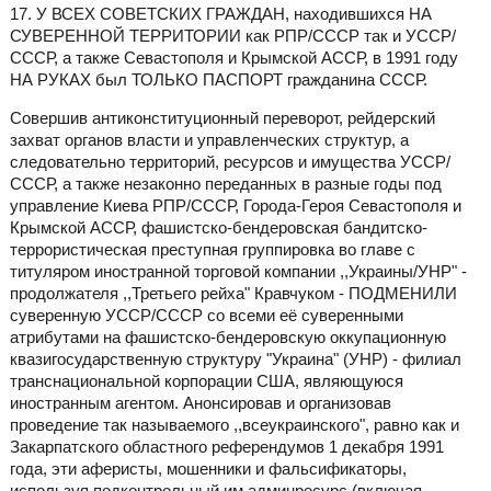
17. У ВСЕХ СОВЕТСКИХ ГРАЖДАН, находившихся НА
СУВЕРЕННОЙ ТЕРРИТОРИИ как РПР/СССР так и УССР/
СССР, а также Севастополя и Крымской АССР, в 1991 году
НА РУКАХ был ТОЛЬКО ПАСПОРТ гражданина СССР.
Совершив антиконституционный переворот, рейдерский
захват органов власти и управленческих структур, а
следовательно территорий, ресурсов и имущества УССР/
СССР, а также незаконно переданных в разные годы под
управление Киева РПР/СССР, Города-Героя Севастополя и
Крымской АССР, фашистско-бендеровская бандитско-
террористическая преступная группировка во главе с
титуляром иностранной торговой компании ,,Украины/УНР" -
продолжателя ,,Третьего рейха" Кравчуком - ПОДМЕНИЛИ
суверенную УССР/СССР со всеми её суверенными
атрибутами на фашистско-бендеровскую оккупационную
квазигосударственную структуру "Украина" (УНР) - филиал
транснациональной корпорации США, являющуюся
иностранным агентом. Анонсировав и организовав
проведение так называемого ,,всеукраинского", равно как и
Закарпатского областного референдумов 1 декабря 1991
года, эти аферисты, мошенники и фальсификаторы,
используя подконтрольный им админресурс (включая