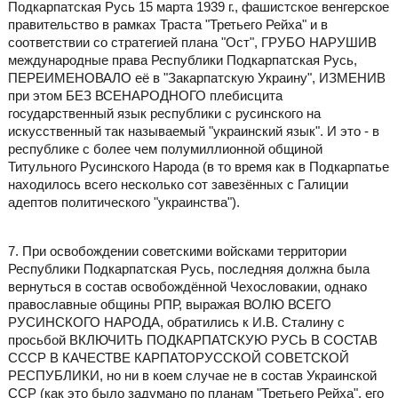
Подкарпатская Русь 15 марта 1939 г., фашистское венгерское
правительство в рамках Траста "Третьего Рейха" и в
соответствии со стратегией плана "Ост", ГРУБО НАРУШИВ
международные права Республики Подкарпатская Русь,
ПЕРЕИМЕНОВАЛО её в "Закарпатскую Украину", ИЗМЕНИВ
при этом БЕЗ ВСЕНАРОДНОГО плебисцита
государственный язык республики с русинского на
искусственный так называемый "украинский язык". И это - в
республике с более чем полумиллионной общиной
Титульного Русинского Народа (в то время как в Подкарпатье
находилось всего несколько сот завезённых с Галиции
адептов политического "украинства").
7. При освобождении советскими войсками территории
Республики Подкарпатская Русь, последняя должна была
вернуться в состав освобождённой Чехословакии, однако
православные общины РПР, выражая ВОЛЮ ВСЕГО
РУСИНСКОГО НАРОДА, обратились к И.В. Сталину с
просьбой ВКЛЮЧИТЬ ПОДКАРПАТСКУЮ РУСЬ В СОСТАВ
СССР В КАЧЕСТВЕ КАРПАТОРУССКОЙ СОВЕТСКОЙ
РЕСПУБЛИКИ, но ни в коем случае не в состав Украинской
ССР (как это было задумано по планам "Третьего Рейха", его