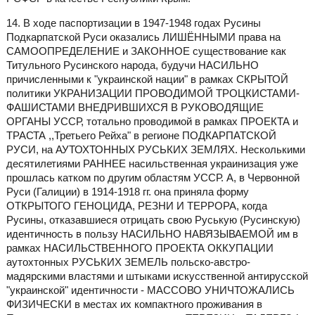
14. В ходе паспортизации в 1947-1948 годах Русины
Подкарпатской Руси оказались ЛИШЁННЫМИ права на
САМООПРЕДЕЛЕНИЕ и ЗАКОННОЕ существование как
Титульного Русинского народа, будучи НАСИЛЬНО
причисленными к "украинской нации" в рамках СКРЫТОЙ
политики УКРАНИЗАЦИИ ПРОВОДИМОЙ ТРОЦКИСТАМИ-
ФАШИСТАМИ ВНЕДРИВШИХСЯ В РУКОВОДЯЩИЕ
ОРГАНЫ УССР, тотально проводимой в рамках ПРОЕКТА и
ТРАСТА ,,Третьего Рейха" в регионе ПОДКАРПАТСКОЙ
РУСИ, на АУТОХТОННЫХ РУСЬКИХ ЗЕМЛЯХ. Несколькими
десятилетиями РАННЕЕ насильственная украинизация уже
прошлась катком по другим областям УССР. А, в Червонной
Руси (Галиции) в 1914-1918 гг. она приняла форму
ОТКРЫТОГО ГЕНОЦИДА, РЕЗНИ И ТЕРРОРА, когда
Русины, отказавшиеся отрицать свою Руськую (Русинскую)
идентичность в пользу НАСИЛЬНО НАВЯЗЫВАЕМОЙ им в
рамках НАСИЛЬСТВЕННОГО ПРОЕКТА ОККУПАЦИИ
аутохтонных РУСЬКИХ ЗЕМЕЛЬ польско-австро-
мадярскими властями и штыками искусственной антирусской
"украинской" идентичности - МАССОВО УНИЧТОЖАЛИСЬ
ФИЗИЧЕСКИ в местах их компактного проживания в