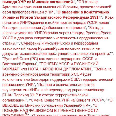
выхода УНР из Минских соглашений.
", "
Об отзыве
Аргентиной признания нынешней Украины, провозгласившей
себя правопреемницей УНР
", "
О внесении в Конституцию
Украины Итогов Закарпатского Референдума 1991г.
", "
Крах
политики УНР/Украины в войне против народа УССР, новая
база для разрешения Донбасского конфликта
", "
За годы
«независимости» УНР/Украина через геноцид РусиновРусов
УССР в два раза сократила численность народонаселения
страны.
"","
Суверенный Руський Союз и первородный
автохтонный народ РусиновРусов на своих землях не
допустит использование преступного сатанинского проекта.
"",
"
Руський Союз (РС) как единое государство СССР и
Восточной Европы
", "
ПОЧЕМУ УССР и РУСИНСКИЙ
ФОРМАТ, или НОТА НАРОДНОЙ ДИПЛОМАТИИ
", "
Война на
временно оккупированной территории УССР идёт
исключительно благодаря поддержке США террористической
организации УНР.
", "
Полная и окончательная потеря
«суверенитета УНР» и её переход под управление/опеку
США. Переход УНР в статус террористической
организации.
", «
Смена Концепта УНР на Концепт УССР
», "«
О
ВЫХОДЕ из Минских соглашений Украины/УНР
»", "
О
ПОБЕДЕ НАД ФАШИЗМОМ В ПРЕЕМСТВЕННОСТИ
ПОКОЛЕНИЙ
", "
Относительно верховенства и Титула всех