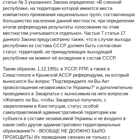
статье № 3 указанного Закона определено: «В союзной
республике, на территории которой имеются места
компактного проживания национальных групп, составляющих
большинство населения данной местности, при определении
итогов референдума результаты голосования по этим
местностям учитываются отдельно». Частью 7 статьи 17
данного Закона предусмотрено также, что в случае выхода
республики из состава СССР должен быть согласован
статус территорий, не принадлежащих выходящей
республике на момент её вхождения в состав СССР.
Таким образом, 1.12.1991г. в УССР, РПР, а также в
Севастополе и Крымской АССР референдума, на который
выносился бы вопрос "Подтверждаете ли Вы Акт
провозглашения независимости Украины?" и дополнительно
проводимого в Закарпатье с выносимым на него вопросом
«Желаете ли Вы, чтобы Закарпатье получило, с
закреплением в Конституции, статус особой
самоуправляемой административной территории как
субъекта в составе независимой Украины и не входило в
какие-либо другие административно-территориальные
образования?» - ВООБЩЕ НЕ ДОЛЖНО БЫЛО
ПРОХОДИТЬ! Их проведение связано не только с