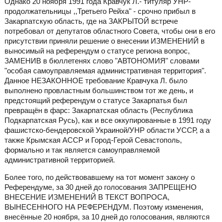
Однако 20 ноября 1991 года Кравчук Л.- титуляр УНР-
продолжательницы ,,Третьего Рейха" - срочно прибыл в
Закарпатскую область, где на ЗАКРЫТОЙ встрече
потребовал от депутатов областного Совета, чтобы они в его
присутствии приняли решение о внесении ИЗМЕНЕНИЙ в
выносимый на референдум о статусе региона вопрос,
ЗАМЕНИВ в бюллетенях слово "АВТОНОМИЯ" словами
"особая самоуправляемая административная территория".
Данное НЕЗАКОННОЕ требование Кравчука Л. было
выполнено провластным большинством тот же день, и
предстоящий референдум о статусе Закарпатья был
превращён в фарс: Закарпатская область (Республика
Подкарпатская Русь), как и все оккупированные в 1991 году
фашистско-бендеровской Украиной/УНР области УССР, а а
также Крымская АССР и Город-Герой Севастополь,
формально и так является самоуправляемой
административной территорией.
Более того, по действовавшему на тот момент закону о
Референдуме, за 30 дней до голосования ЗАПРЕЩЕНО
ВНЕСЕНИЕ ИЗМЕНЕНИЙ В ТЕКСТ ВОПРОСА,
ВЫНЕСЕННОГО НА РЕФЕРЕНДУМ. Поэтому изменения,
внесённые 20 ноября, за 10 дней до голосования, являются