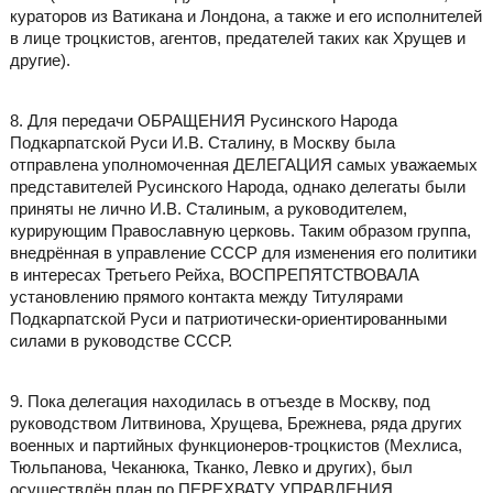
кураторов из Ватикана и Лондона, а также и его исполнителей
в лице троцкистов, агентов, предателей таких как Хрущев и
другие).
8. Для передачи ОБРАЩЕНИЯ Русинского Народа
Подкарпатской Руси И.В. Сталину, в Москву была
отправлена уполномоченная ДЕЛЕГАЦИЯ самых уважаемых
представителей Русинского Народа, однако делегаты были
приняты не лично И.В. Сталиным, а руководителем,
курирующим Православную церковь. Таким образом группа,
внедрённая в управление СССР для изменения его политики
в интересах Третьего Рейха, ВОСПРЕПЯТСТВОВАЛА
установлению прямого контакта между Титулярами
Подкарпатской Руси и патриотически-ориентированными
силами в руководстве СССР.
9. Пока делегация находилась в отъезде в Москву, под
руководством Литвинова, Хрущева, Брежнева, ряда других
военных и партийных функционеров-троцкистов (Мехлиса,
Тюльпанова, Чеканюка, Тканко, Левко и других), был
осуществлён план по ПЕРЕХВАТУ УПРАВЛЕНИЯ