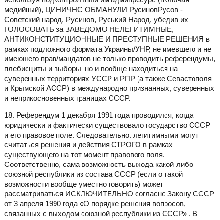
медийный), ЦИНИЧНО ОБМАНУЛИ РусиновРусов -
Советский народ, Русинов, Руський Народ, убедив их
ГОЛОСОВАТЬ за ЗАВЕДОМО НЕЛЕГИТИМНЫЕ,
АНТИКОНСТИТУЦИОННЫЕ И ПРЕСТУПНЫЕ РЕШЕНИЯ в
рамках подложного формата Украины/УНР, не имевшего и не
имеющего прав/мандатов не только проводить референдумы,
плебисциты и выборы, но и вообще находиться на
суверенных территориях УССР и РПР (а также Севастополя
и Крымской АССР) в международно признанных, суверенных
и неприкосновенных границах СССР.
18. Референдум 1 декабря 1991 года проводился, когда
юридически и фактически существовало государство СССР
и его правовое поле. Следовательно, легитимными могут
считаться решения и действия СТРОГО в рамках
существующего на тот момент правового поля.
Соответственно, сама возможность выхода какой-либо
союзной республики из состава СССР (если о такой
возможности вообще уместно говорить) может
рассматриваться ИСКЛЮЧИТЕЛЬНО согласно Закону СССР
от 3 апреля 1990 года «О порядке решения вопросов,
связанных с выходом союзной республики из СССР» . В