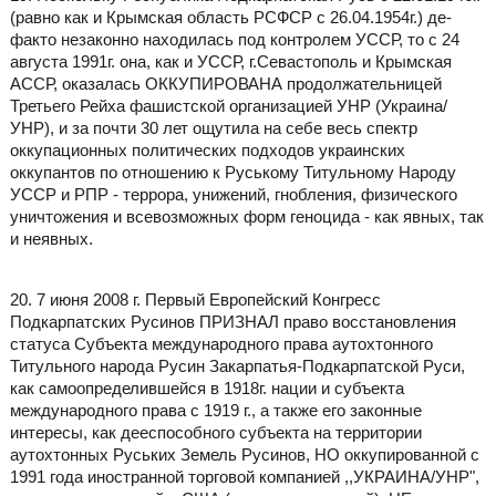
(равно как и Крымская область РСФСР с 26.04.1954г.) де-
факто незаконно находилась под контролем УССР, то с 24
августа 1991г. она, как и УССР, г.Севастополь и Крымская
АССР, оказалась ОККУПИРОВАНА продолжательницей
Третьего Рейха фашистской организацией УНР (Украина/
УНР), и за почти 30 лет ощутила на себе весь спектр
оккупационных политических подходов украинских
оккупантов по отношению к Руському Титульному Народу
УССР и РПР - террора, унижений, гнобления, физического
уничтожения и всевозможных форм геноцида - как явных, так
и неявных.
20. 7 июня 2008 г. Первый Европейский Конгресс
Подкарпатских Русинов ПРИЗНАЛ право восстановления
статуса Субъекта международного права аутохтонного
Титульного народа Русин Закарпатья-Подкарпатской Руси,
как самоопределившейся в 1918г. нации и субъекта
международного права с 1919 г., а также его законные
интересы, как дееспособного субъекта на территории
аутохтонных Руських Земель Русинов, НО оккупированной с
1991 года иностранной торговой компанией ,,УКРАИНА/УНР",