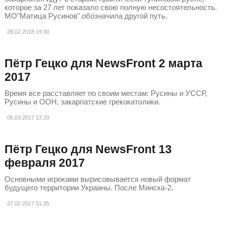
которое за 27 лет показало свою полную несостоятельность.
МО"Матица Русинов" обозначила другой путь.
28.02.2018
19:30
Пётр Гецко для NewsFront 2 марта
2017
Время все расставляет по своим местам: Русины и УССР,
Русины и ООН, закарпатские грекокатолики.
06.03.2017
13:20
Пётр Гецко для NewsFront 13
февраля 2017
Основными игроками вырисовывается новый формат
будущего территории Украины. После Минска-2.
27.02.2017
01:35