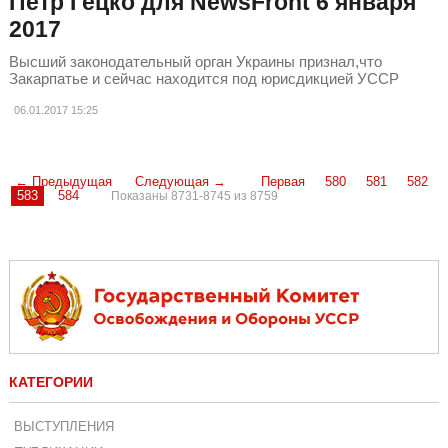
Пётр Гецко для NewsFront 6 января
2017
Высший законодательный орган Украины признал,что
Закарпатье и сейчас находится под юрисдикцией УССР
06.01.2017
15:25
← Предыдущая
Следующая →
Первая
580
581
582
583
584
Показаны 8731-8745 из 8759
КАТЕГОРИИ
ВЫСТУПЛЕНИЯ