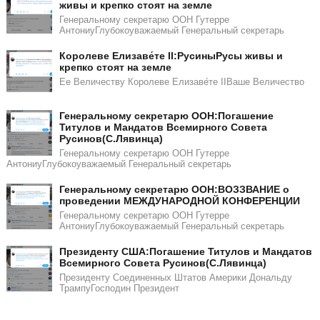
живы и крепко стоят на земле
Генеральному секретарю ООН Гутерре
АнтониуГлубокоуважаемый Генеральный секретарь
Королеве Елизаве́те II:РусиныРусы живы и
крепко стоят на земле
Ее Величеству Королеве Елизаве́те IIВаше Величество
Генеральному секретарю ООН:Погашение
Титулов и Мандатов Всемирного Совета
Русинов(С.Лявинца)​​
Генеральному секретарю ООН Гутерре
АнтониуГлубокоуважаемый Генеральный секретарь
Генеральному секретарю ООН:ВОЗЗВАНИЕ о
проведении МЕЖДУНАРОДНОЙ КОНФЕРЕНЦИИ
Генеральному секретарю ООН Гутерре
АнтониуГлубокоуважаемый Генеральный секретарь
​​Президенту США:Погашение Титулов и Мандатов
Всемирного Совета Русинов(С.Лявинца)​
Президенту Соединенных Штатов Америки Дональду
ТрампуГосподин Пpeзидeнт