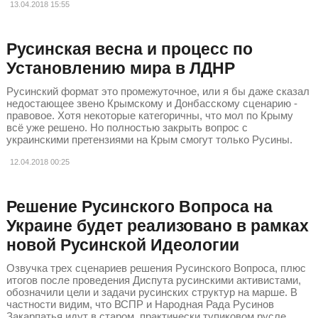
13.04.2018
15:55
Русинская весна и процесс по
Установлению мира в ЛДНР
Русинский формат это промежуточное, или я бы даже сказал
недостающее звено Крымскому и Донбасскому сценарию -
правовое. Хотя некоторые категоричны, что мол по Крыму
всё уже решено. Но полностью закрыть вопрос с
украинскими претензиями на Крым смогут только Русины.
12.04.2018
00:25
Решение Русинского Вопроса на
Украине будет реализовано в рамках
новой Русинской Идеологии
Озвучка трех сценариев решения Русинского Вопроса, плюс
итогов после проведения Диспута русинскими активистами,
обозначили цели и задачи русинских структур на марше. В
частности видим, что ВСПР и Народная Рада Русинов
Закарпатья идут в старом, практически тупиковом русле,