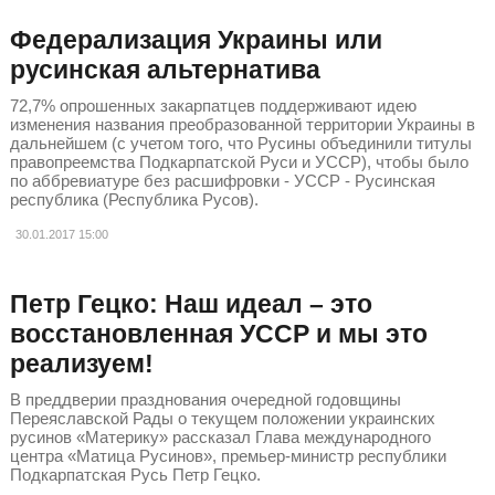
Федерализация Украины или
русинская альтернатива
​72,7% опрошенных закарпатцев поддерживают идею
изменения названия преобразованной территории Украины в
дальнейшем (с учетом того, что Русины объединили титулы
правопреемства Подкарпатской Руси и УССР), чтобы было
по аббревиатуре без расшифровки - УССР - Русинская
республика (Республика Русов).
30.01.2017
15:00
Петр Гецко: Наш идеал – это
восстановленная УССР и мы это
реализуем!
В преддверии празднования очередной годовщины
Переяславской Рады о текущем положении украинских
русинов «Материку» рассказал Глава международного
центра «Матица Русинов», премьер-министр республики
Подкарпатская Русь Петр Гецко.