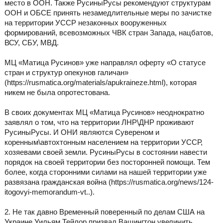
место в ООН. Также РусиныРусы рекомендуют структурам
ООН и ОБСЕ принять незамедлительные меры по зачистке
на территории УССР незаконных вооруженных
формирований, всевозможных ЧВК стран Запада, нацбатов,
ВСУ, СБУ, МВД.
МЦ «Матица Русинов» уже направлял оферту «О статусе
стран и структур опекунов галичан»
(https://rusmatica.org/materials/apukraineze.html), которая
никем не была опротестована.
В своих документах МЦ «Матица Русинов» неоднократно
заявлял о том, что на территории ЛНР\ДНР проживают
РусиныРусы. И ОНИ являются Сувереном и
коренным\автохтонным населением на территории УССР,
хозяевами своей земли. РусиныРусы в состоянии навести
порядок на своей территории без посторонней помощи. Тем
более, когда сторонними силами на нашей территории уже
развязана гражданская война (https://rusmatica.org/news/124-
itogovyi-memorandum-vt..).
2. Не так давно Временный поверенный по делам США на
Украине Уильям Тейлор призвал Вашингтон увеличить