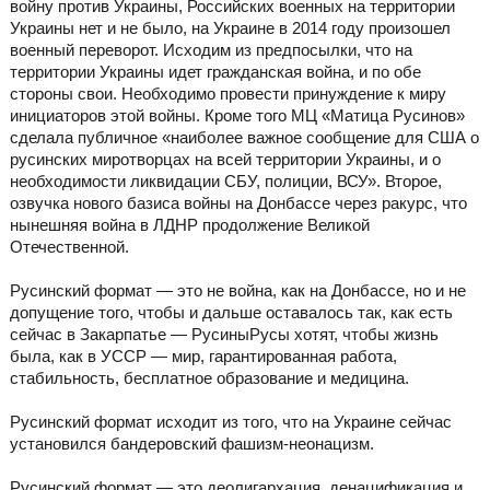
войну против Украины, Российских военных на территории
Украины нет и не было, на Украине в 2014 году произошел
военный переворот. Исходим из предпосылки, что на
территории Украины идет гражданская война, и по обе
стороны свои. Необходимо провести принуждение к миру
инициаторов этой войны. Кроме того МЦ «Матица Русинов»
сделала публичное «наиболее важное сообщение для США о
русинских миротворцах на всей территории Украины, и о
необходимости ликвидации СБУ, полиции, ВСУ». Второе,
озвучка нового базиса войны на Донбассе через ракурс, что
нынешняя война в ЛДНР продолжение Великой
Отечественной.
Русинский формат — это не война, как на Донбассе, но и не
допущение того, чтобы и дальше оставалось так, как есть
сейчас в Закарпатье — РусиныРусы хотят, чтобы жизнь
была, как в УССР — мир, гарантированная работа,
стабильность, бесплатное образование и медицина.
Русинский формат исходит из того, что на Украине сейчас
установился бандеровский фашизм-неонацизм.
Русинский формат — это деолигархация, денацификация и