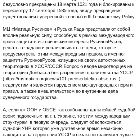
безусловно прекращены 18 марта 1921 года и блокированы к
пересмотру 17 сентября 1939 года, ввиду прекращения
существования суверенной стороны) и III Германскому Рейху.
МЦ «Матица Русинов» и Руська Рада представляют собой
вполне реальную силу, способную в рамках международного
права защитить исторические интересы РусиновРусов,
решать те задачи и реализовывать те цели, которые
предусмотрены этим международным правом, а именно:
защитить РусиновРусов, живущих на своих автохтонных
территориях в УССР/СССР. Вопрос о вводе миротворцев на
территорию Донбасса без разрешения правительства УССР
(https://rusmatica.org/news/101-predsedatelyu-obse-rus..)
недопустим и является нарушением международных норм и
правил, а также вмешательством во внутренние дела
суверенного государства.
А, если уж ООН и ОБСЕ так озабочены дальнейшей судьбой
своих подопечных на т.н. Украине, то этим международным
структурам, в первую очередь, следует обеспокоиться
судьбой УНР, которая уже длительное время незаконно
находится на территории УССР и незаконно занимает чужое