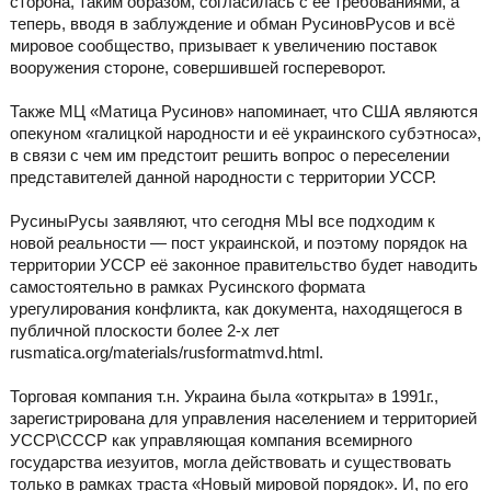
сторона, таким образом, согласилась с её требованиями, а
теперь, вводя в заблуждение и обман РусиновРусов и всё
мировое сообщество, призывает к увеличению поставок
вооружения стороне, совершившей госпереворот.
Также МЦ «Матица Русинов» напоминает, что США являются
опекуном «галицкой народности и её украинского субэтноса»,
в связи с чем им предстоит решить вопрос о переселении
представителей данной народности с территории УССР.
РусиныРусы заявляют, что сегодня МЫ все подходим к
новой реальности — пост украинской, и поэтому порядок на
территории УССР её законное правительство будет наводить
самостоятельно в рамках Русинского формата
урегулирования конфликта, как документа, находящегося в
публичной плоскости более 2-х лет
rusmatica.org/materials/rusformatmvd.html.
Торговая компания т.н. Украина была «открыта» в 1991г.,
зарегистрирована для управления населением и территорией
УССР\СССР как управляющая компания всемирного
государства иезуитов, могла действовать и существовать
только в рамках траста «Новый мировой порядок». И, по его