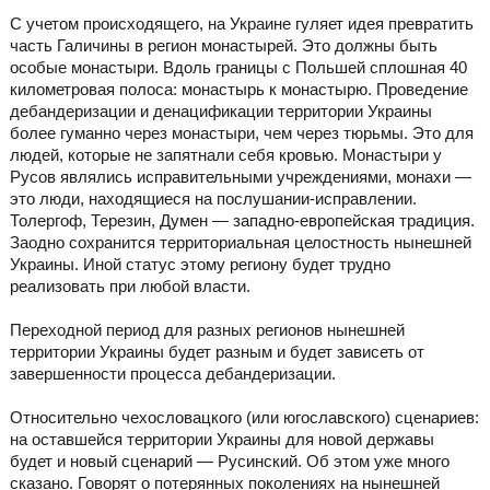
С учетом происходящего, на Украине гуляет идея превратить
часть Галичины в регион монастырей. Это должны быть
особые монастыри. Вдоль границы с Польшей сплошная 40
километровая полоса: монастырь к монастырю. Проведение
дебандеризации и денацификации территории Украины
более гуманно через монастыри, чем через тюрьмы. Это для
людей, которые не запятнали себя кровью. Монастыри у
Русов являлись исправительными учреждениями, монахи —
это люди, находящиеся на послушании-исправлении.
Толергоф, Терезин, Думен — западно-европейская традиция.
Заодно сохранится территориальная целостность нынешней
Украины. Иной статус этому региону будет трудно
реализовать при любой власти.
Переходной период для разных регионов нынешней
территории Украины будет разным и будет зависеть от
завершенности процесса дебандеризации.
Относительно чехословацкого (или югославского) сценариев:
на оставшейся территории Украины для новой державы
будет и новый сценарий — Русинский. Об этом уже много
сказано. Говорят о потерянных поколениях на нынешней