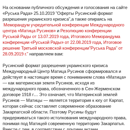
На основании публичного обсуждения и голосования на сайте
«Руська Рада» 25.10.2019 "Оферты Русинский формат
разрешения украинского кризиса",а также опираясь на
Меморандум учредительной конференции Международного
центра «Матица Русинов»
и
Резолюцию конференции
Руськой Рады от 13.07.2019 года
,
Итогового Меморандума
конференции «Руськой Рады» от 22.08.2019 года
,
Итоговое
решение Третьей московской конференции"Руська Рада" от
28.09.2019 г."
направляем вам:
Русинский формат разрешения украинского кризиса
Международный Центр Матица Русинов сформировался и
действует в настоящее время с пониманием слова «Матица»
— как материнская земля Русинов, исходя из
международного права, обозначенного в Сен-Жерменском
договоре 1918 г… Это означает, что Материнской землей
Русинов — Матицы — является территория к югу от Карпат,
которая сейчас составляет современное образование
Закарпатской области. Поэтому Русины будут
придерживаться такого истолкования международного права,
понимая под Матицей современную территорию Закарпатья.
Вместе с тем, в соответствии с другими актами