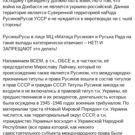
господину Президенту должно быть известно о том, что
война на Донбассе не является украино-российской. Данная
территория является Суверенной территорией наРода
РусиновРусов УССР и не нуждается в миротворцах ни с чьей
стороны!
РусиныРусы в лице МЦ «Матица Русинов» и Руська Рада на
такие выпады категорически отвечают – НЕТ! И
ЗАПРЕЩАЮТ это делать!
Напоминаем ВСЕМ, в т.ч., ОБСЕ и, в частности, её
председателю Мирославу Лайчаку, который по
происхождению также является Русином, что международно-
признанные титулы и права Русинов вошли в состав титулов
и прав СССР и граждан СССР. Титулы Русинов никогда не
входили и не включались в правовой титул т.н. Украины, её
предшественников и их резидентов, деятельность которых
была осуждена в 1945 -1946 годах военным трибуналом. По
материалам траста «Новый Мировой Порядок» т.н. Украина
числится, как территориальный округ СССР, а т.н.
«гражданство Украины» восходит к Украинской Народной
Республике (все права которой, как некоего
самостоятельного субъекта международного права были