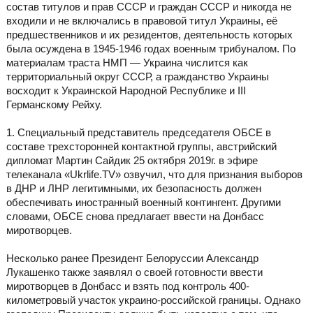
состав титулов и прав СССР и граждан СССР и никогда не
входили и не включались в правовой титул Украины, её
предшественников и их резидентов, деятельность которых
была осуждена в 1945-1946 годах военным трибуналом. По
материалам траста НМП — Украина числится как
территориальный округ СССР, а гражданство Украины
восходит к Украинской Народной Республике и III
Германскому Рейху.
1. Специальный представитель председателя ОБСЕ в
составе трехсторонней контактной группы, австрийский
дипломат Мартин Сайдик 25 октября 2019г. в эфире
телеканала «Ukrlife.TV» озвучил, что для признания выборов
в ДНР и ЛНР легитимными, их безопасность должен
обеспечивать иностранный военный контингент. Другими
словами, ОБСЕ снова предлагает ввести на Донбасс
миротворцев.
Несколько ранее Президент Белоруссии Александр
Лукашенко также заявлял о своей готовности ввести
миротворцев в Донбасс и взять под контроль 400-
километровый участок украино-российской границы. Однако