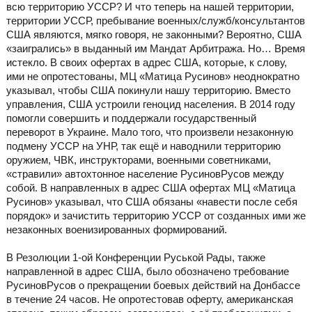
всю территорию УССР? И что теперь на нашей территории,
территории УССР, пребывание военных/служб/консультантов
США являются, мягко говоря, не законными? Вероятно, США
«заигрались» в выданный им Мандат Арбитража. Но… Время
истекло. В своих офертах в адрес США, которые, к слову,
ими не опротестованы, МЦ «Матица Русинов» неоднократно
указывал, чтобы США покинули нашу территорию. Вместо
управления, США устроили геноцид населения. В 2014 году
помогли совершить и поддержали государственный
переворот в Украине. Мало того, что произвели незаконную
подмену УССР на УНР, так ещё и наводнили территорию
оружием, ЧВК, инструкторами, военными советниками,
«стравили» автохтонное население РусиновРусов между
собой. В направленных в адрес США офертах МЦ «Матица
Русинов» указывал, что США обязаны «навести после себя
порядок» и зачистить территорию УССР от созданных ими же
незаконных военизированных формирований.
В Резолюции 1-ой Конференции Руськой Рады, также
направленной в адрес США, было обозначено требование
РусиновРусов о прекращении боевых действий на Донбассе
в течение 24 часов. Не опротестовав оферту, американская