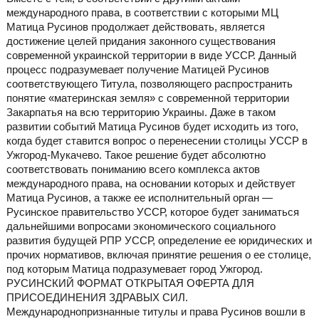
международного права, в соответствии с которыми МЦ
Матица Русинов продолжает действовать, является
достижение целей придания законного существования
современной украинской территории в виде УССР. Данный
процесс подразумевает получение Матицей Русинов
соответствующего Титула, позволяющего распространить
понятие «материнская земля» с современной территории
Закарпатья на всю территорию Украины. Даже в таком
развитии событий Матица Русинов будет исходить из того,
когда будет ставится вопрос о перенесении столицы УССР в
Ужгород-Мукачево. Такое решение будет абсолютно
соответствовать пониманию всего комплекса актов
международного права, на основании которых и действует
Матица Русинов, а также ее исполнительный орган —
Русинское правительство УССР, которое будет заниматься
дальнейшими вопросами экономического социального
развития будущей РПР УССР, определение ее юридических и
прочих нормативов, включая принятие решения о ее столице,
под которым Матица подразумевает город Ужгород.
РУСИНСКИЙ ФОРМАТ ОТКРЫТАЯ ОФЕРТА ДЛЯ
ПРИСОЕДИНЕНИЯ ЗДРАВЫХ СИЛ.
Международнопризнанные титулы и права Русинов вошли в