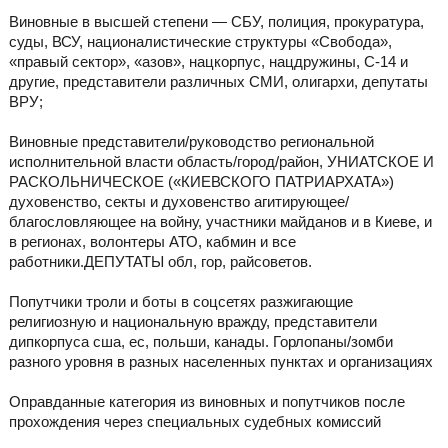
Виновные в высшей степени — СБУ, полиция, прокуратура,
суды, ВСУ, националистические структуры «Свобода»,
«правый сектор», «азов», нацкорпус, нацдружины, С-14 и
другие, представители различных СМИ, олигархи, депутаты
ВРУ;
Виновные представители/руководство региональной
исполнительной власти область/город/район, УНИАТСКОЕ И
РАСКОЛЬНИЧЕСКОЕ («КИЕВСКОГО ПАТРИАРХАТА»)
духовенство, секты и духовенство агитирующее/
благословляющее на войну, участники майданов и в Киеве, и
в регионах, волонтеры АТО, кабмин и все
работники.ДЕПУТАТЫ обл, гор, райсоветов.
Попутчики троли и боты в соцсетях разжигающие
религиозную и национальную вражду, представители
дипкорпуса сша, ес, польши, канады. Горлопаны/зомби
разного уровня в разных населенных пунктах и организациях
Оправданные категория из виновных и попутчиков после
прохождения через специальных судебных комиссий