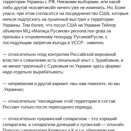
территории Украины с РФ. Никакими выборами, или какой
либо другой «косметикой» ничего уже не изменить. Но, Боже
упаси, при этом согласится на посредничество США, которые
нельзя подпускать на пушечный выстрел к территории
Украины. Тем более, что посол США на Украине Тейлор
объявлен МЦ «Матица Русинов» persona non grata за
призывы к откровенному геноциду РусиновРусов, с
последующим запретом въезда в УССР - навечно.
— относительно «под контролем Российской верховной
власти» к сожалению есть печальный опыт с Зурабовым, и
не менее трагичный с Сурковым по Украине здесь формат
надо отдельно вырабатывать;
— неприемлим и другой вариант «вы нам помогите, но мы
-Украина»;
— относительно "«вхождение этой территории в состав
России» только после переходного периода.
— относительно «украинский сепаратизм – это хороший
сепаратизм, а сепаратизм донецкий и луганский — плохой».
Попытку сепаратизма Кравчука и К и т.н. «беловежские