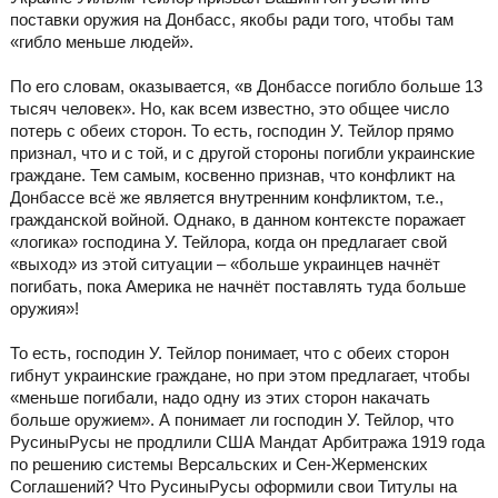
поставки оружия на Донбасс, якобы ради того, чтобы там
«гибло меньше людей».
По его словам, оказывается, «в Донбассе погибло больше 13
тысяч человек». Но, как всем известно, это общее число
потерь с обеих сторон. То есть, господин У. Тейлор прямо
признал, что и с той, и с другой стороны погибли украинские
граждане. Тем самым, косвенно признав, что конфликт на
Донбассе всё же является внутренним конфликтом, т.е.,
гражданской войной. Однако, в данном контексте поражает
«логика» господина У. Тейлора, когда он предлагает свой
«выход» из этой ситуации – «больше украинцев начнёт
погибать, пока Америка не начнёт поставлять туда больше
оружия»!
То есть, господин У. Тейлор понимает, что с обеих сторон
гибнут украинские граждане, но при этом предлагает, чтобы
«меньше погибали, надо одну из этих сторон накачать
больше оружием». А понимает ли господин У. Тейлор, что
РусиныРусы не продлили США Мандат Арбитража 1919 года
по решению системы Версальских и Сен-Жерменских
Соглашений? Что РусиныРусы оформили свои Титулы на