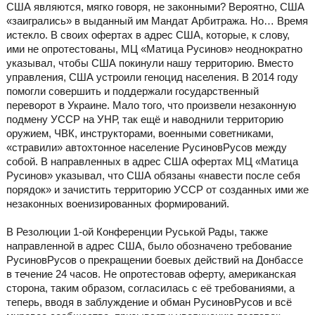
США являются, мягко говоря, не законными? Вероятно, США
«заигрались» в выданный им Мандат Арбитража. Но… Время
истекло. В своих офертах в адрес США, которые, к слову,
ими не опротестованы, МЦ «Матица Русинов» неоднократно
указывал, чтобы США покинули нашу территорию. Вместо
управления, США устроили геноцид населения. В 2014 году
помогли совершить и поддержали государственный
переворот в Украине. Мало того, что произвели незаконную
подмену УССР на УНР, так ещё и наводнили территорию
оружием, ЧВК, инструкторами, военными советниками,
«стравили» автохтонное население РусиновРусов между
собой. В направленных в адрес США офертах МЦ «Матица
Русинов» указывал, что США обязаны «навести после себя
порядок» и зачистить территорию УССР от созданных ими же
незаконных военизированных формирований.
В Резолюции 1-ой Конференции Руськой Рады, также
направленной в адрес США, было обозначено требование
РусиновРусов о прекращении боевых действий на Донбассе
в течение 24 часов. Не опротестовав оферту, американская
сторона, таким образом, согласилась с её требованиями, а
теперь, вводя в заблуждение и обман РусиновРусов и всё