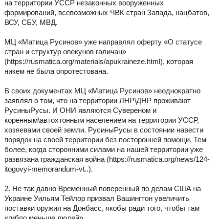
на территории УССР незаконных вооруженных
формирований, всевозможных ЧВК стран Запада, нацбатов,
ВСУ, СБУ, МВД.
МЦ «Матица Русинов» уже направлял оферту «О статусе
стран и структур опекунов галичан»
(https://rusmatica.org/materials/apukraineze.html), которая
никем не была опротестована.
В своих документах МЦ «Матица Русинов» неоднократно
заявлял о том, что на территории ЛНР\ДНР проживают
РусиныРусы. И ОНИ являются Сувереном и
коренным\автохтонным населением на территории УССР,
хозяевами своей земли. РусиныРусы в состоянии навести
порядок на своей территории без посторонней помощи. Тем
более, когда сторонними силами на нашей территории уже
развязана гражданская война (https://rusmatica.org/news/124-
itogovyi-memorandum-vt..).
2. Не так давно Временный поверенный по делам США на
Украине Уильям Тейлор призвал Вашингтон увеличить
поставки оружия на Донбасс, якобы ради того, чтобы там
«гибло меньше людей».