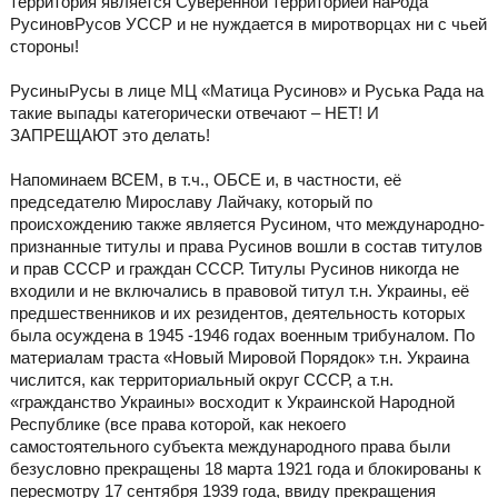
территория является Суверенной территорией наРода
РусиновРусов УССР и не нуждается в миротворцах ни с чьей
стороны!
РусиныРусы в лице МЦ «Матица Русинов» и Руська Рада на
такие выпады категорически отвечают – НЕТ! И
ЗАПРЕЩАЮТ это делать!
Напоминаем ВСЕМ, в т.ч., ОБСЕ и, в частности, её
председателю Мирославу Лайчаку, который по
происхождению также является Русином, что международно-
признанные титулы и права Русинов вошли в состав титулов
и прав СССР и граждан СССР. Титулы Русинов никогда не
входили и не включались в правовой титул т.н. Украины, её
предшественников и их резидентов, деятельность которых
была осуждена в 1945 -1946 годах военным трибуналом. По
материалам траста «Новый Мировой Порядок» т.н. Украина
числится, как территориальный округ СССР, а т.н.
«гражданство Украины» восходит к Украинской Народной
Республике (все права которой, как некоего
самостоятельного субъекта международного права были
безусловно прекращены 18 марта 1921 года и блокированы к
пересмотру 17 сентября 1939 года, ввиду прекращения