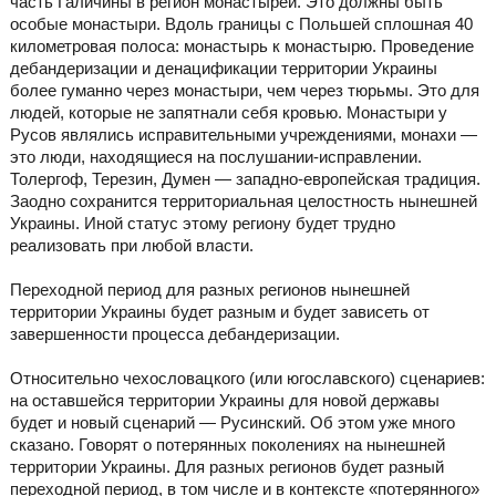
часть Галичины в регион монастырей. Это должны быть
особые монастыри. Вдоль границы с Польшей сплошная 40
километровая полоса: монастырь к монастырю. Проведение
дебандеризации и денацификации территории Украины
более гуманно через монастыри, чем через тюрьмы. Это для
людей, которые не запятнали себя кровью. Монастыри у
Русов являлись исправительными учреждениями, монахи —
это люди, находящиеся на послушании-исправлении.
Толергоф, Терезин, Думен — западно-европейская традиция.
Заодно сохранится территориальная целостность нынешней
Украины. Иной статус этому региону будет трудно
реализовать при любой власти.
Переходной период для разных регионов нынешней
территории Украины будет разным и будет зависеть от
завершенности процесса дебандеризации.
Относительно чехословацкого (или югославского) сценариев:
на оставшейся территории Украины для новой державы
будет и новый сценарий — Русинский. Об этом уже много
сказано. Говорят о потерянных поколениях на нынешней
территории Украины. Для разных регионов будет разный
переходной период, в том числе и в контексте «потерянного»