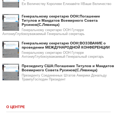
Ее Величеству Королеве Елизаве́те IIВаше Величество
Генеральному секретарю ООН:Погашение
Титулов и Мандатов Всемирного Совета
Русинов(С.Лявинца)​​
Генеральному секретарю ООН Гутерре
АнтониуГлубокоуважаемый Генеральный секретарь
Генеральному секретарю ООН:ВОЗЗВАНИЕ о
проведении МЕЖДУНАРОДНОЙ КОНФЕРЕНЦИИ
Генеральному секретарю ООН Гутерре
АнтониуГлубокоуважаемый Генеральный секретарь
​​Президенту США:Погашение Титулов и Мандатов
Всемирного Совета Русинов(С.Лявинца)​
Президенту Соединенных Штатов Америки Дональду
ТрампуГосподин Пpeзидeнт
О ЦЕНТРЕ