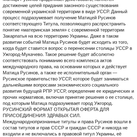
достижение целей придания законного существования
современной украинской территории в виде УССР. Данный
процесс подразумевает получение Матицей Русинов
соответствующего Титула, позволяющего распространить
понятие «материнская земля» с современной территории
Закарпатья на всю территорию Украины. Даже в таком
развитии событий Матица Русинов будет исходить из того,
когда будет ставится вопрос о перенесении столицы УССР в
Ужгород-Мукачево. Такое решение будет абсолютно
соответствовать пониманию всего комплекса актов
международного права, на основании которых и действует
Матица Русинов, а также ее исполнительный орган —
Русинское правительство УССР, которое будет заниматься
дальнейшими вопросами экономического социального
развития будущей РПР УССР, определение ее юридических и
прочих нормативов, включая принятие решения о ее столице,
под которым Матица подразумевает город Ужгород.
РУСИНСКИЙ ФОРМАТ ОТКРЫТАЯ ОФЕРТА ДЛЯ
ПРИСОЕДИНЕНИЯ ЗДРАВЫХ СИЛ.
Международнопризнанные титулы и права Русинов вошли в
состав титулов и прав СССР и граждан СССР и никогда не
входили и не включались в правовой титул Украины, её