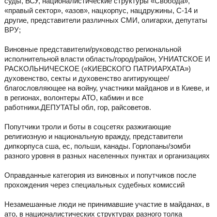
суды, ВСУ, националистические структуры «Свобода»,
«правый сектор», «азов», нацкорпус, нацдружины, С-14 и
другие, представители различных СМИ, олигархи, депутаты
ВРУ;
Виновные представители/руководство региональной
исполнительной власти область/город/район, УНИАТСКОЕ И
РАСКОЛЬНИЧЕСКОЕ («КИЕВСКОГО ПАТРИАРХАТА»)
духовенство, секты и духовенство агитирующее/
благословляющее на войну, участники майданов и в Киеве, и
в регионах, волонтеры АТО, кабмин и все
работники.ДЕПУТАТЫ обл, гор, райсоветов.
Попутчики троли и боты в соцсетях разжигающие
религиозную и национальную вражду, представители
дипкорпуса сша, ес, польши, канады. Горлопаны/зомби
разного уровня в разных населенных пунктах и организациях
Оправданные категория из виновных и попутчиков после
прохождения через специальных судебных комиссий
Незамешанные люди не принимавшие участие в майданах, в
ато, в националистических структурах разного толка