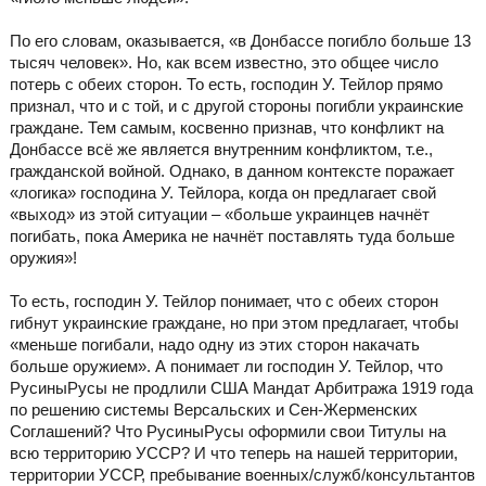
По его словам, оказывается, «в Донбассе погибло больше 13
тысяч человек». Но, как всем известно, это общее число
потерь с обеих сторон. То есть, господин У. Тейлор прямо
признал, что и с той, и с другой стороны погибли украинские
граждане. Тем самым, косвенно признав, что конфликт на
Донбассе всё же является внутренним конфликтом, т.е.,
гражданской войной. Однако, в данном контексте поражает
«логика» господина У. Тейлора, когда он предлагает свой
«выход» из этой ситуации – «больше украинцев начнёт
погибать, пока Америка не начнёт поставлять туда больше
оружия»!
То есть, господин У. Тейлор понимает, что с обеих сторон
гибнут украинские граждане, но при этом предлагает, чтобы
«меньше погибали, надо одну из этих сторон накачать
больше оружием». А понимает ли господин У. Тейлор, что
РусиныРусы не продлили США Мандат Арбитража 1919 года
по решению системы Версальских и Сен-Жерменских
Соглашений? Что РусиныРусы оформили свои Титулы на
всю территорию УССР? И что теперь на нашей территории,
территории УССР, пребывание военных/служб/консультантов