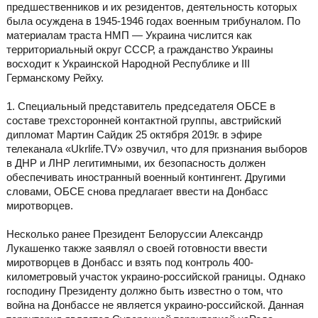
предшественников и их резидентов, деятельность которых
была осуждена в 1945-1946 годах военным трибуналом. По
материалам траста НМП — Украина числится как
территориальный округ СССР, а гражданство Украины
восходит к Украинской Народной Республике и III
Германскому Рейху.
1. Специальный представитель председателя ОБСЕ в
составе трехсторонней контактной группы, австрийский
дипломат Мартин Сайдик 25 октября 2019г. в эфире
телеканала «Ukrlife.TV» озвучил, что для признания выборов
в ДНР и ЛНР легитимными, их безопасность должен
обеспечивать иностранный военный контингент. Другими
словами, ОБСЕ снова предлагает ввести на Донбасс
миротворцев.
Несколько ранее Президент Белоруссии Александр
Лукашенко также заявлял о своей готовности ввести
миротворцев в Донбасс и взять под контроль 400-
километровый участок украино-российской границы. Однако
господину Президенту должно быть известно о том, что
война на Донбассе не является украино-российской. Данная