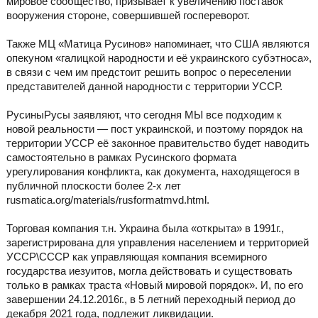
мировое сообщество, призывает к увеличению поставок
вооружения стороне, совершившей госпереворот.
Также МЦ «Матица Русинов» напоминает, что США являются
опекуном «галицкой народности и её украинского субэтноса»,
в связи с чем им предстоит решить вопрос о переселении
представителей данной народности с территории УССР.
РусиныРусы заявляют, что сегодня МЫ все подходим к
новой реальности — пост украинской, и поэтому порядок на
территории УССР её законное правительство будет наводить
самостоятельно в рамках Русинского формата
урегулирования конфликта, как документа, находящегося в
публичной плоскости более 2-х лет
rusmatica.org/materials/rusformatmvd.html.
Торговая компания т.н. Украина была «открыта» в 1991г.,
зарегистрирована для управления населением и территорией
УССР\СССР как управляющая компания всемирного
государства иезуитов, могла действовать и существовать
только в рамках траста «Новый мировой порядок». И, по его
завершении 24.12.2016г., в 5 летний переходный период до
декабря 2021 года, подлежит ликвидации.