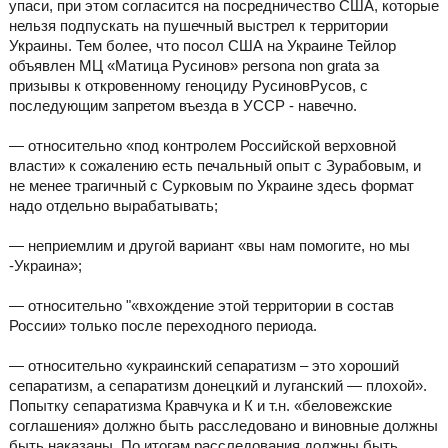
упаси, при этом согласится на посредничество США, которые
нельзя подпускать на пушечный выстрел к территории
Украины. Тем более, что посол США на Украине Тейлор
объявлен МЦ «Матица Русинов» persona non grata за
призывы к откровенному геноциду РусиновРусов, с
последующим запретом въезда в УССР - навечно.
— относительно «под контролем Российской верховной
власти» к сожалению есть печальный опыт с Зурабовым, и
не менее трагичный с Сурковым по Украине здесь формат
надо отдельно вырабатывать;
— неприемлим и другой вариант «вы нам помогите, но мы
-Украина»;
— относительно "«вхождение этой территории в состав
России» только после переходного периода.
— относительно «украинский сепаратизм – это хороший
сепаратизм, а сепаратизм донецкий и луганский — плохой».
Попытку сепаратизма Кравчука и К и т.н. «беловежские
соглашения» должно быть расследовано и виновные должны
быть наказаны. По итогам расследования должны быть