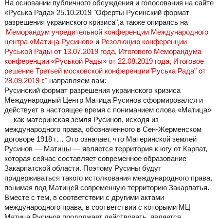
На основании публичного обсуждения и голосования на сайте
«Руська Рада» 25.10.2019 "Оферты Русинский формат
разрешения украинского кризиса",а также опираясь на
Меморандум учредительной конференции Международного
центра «Матица Русинов»
и
Резолюцию конференции
Руськой Рады от 13.07.2019 года
,
Итогового Меморандума
конференции «Руськой Рады» от 22.08.2019 года
,
Итоговое
решение Третьей московской конференции"Руська Рада" от
28.09.2019 г."
направляем вам:
Русинский формат разрешения украинского кризиса
Международный Центр Матица Русинов сформировался и
действует в настоящее время с пониманием слова «Матица»
— как материнская земля Русинов, исходя из
международного права, обозначенного в Сен-Жерменском
договоре 1918 г… Это означает, что Материнской землей
Русинов — Матицы — является территория к югу от Карпат,
которая сейчас составляет современное образование
Закарпатской области. Поэтому Русины будут
придерживаться такого истолкования международного права,
понимая под Матицей современную территорию Закарпатья.
Вместе с тем, в соответствии с другими актами
международного права, в соответствии с которыми МЦ
Матица Русинов продолжает действовать, является