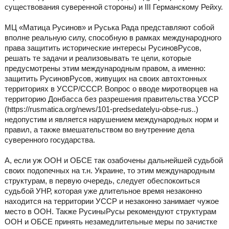
существования суверенной стороны) и III Германскому Рейху.
МЦ «Матица Русинов» и Руська Рада представляют собой
вполне реальную силу, способную в рамках международного
права защитить исторические интересы РусиновРусов,
решать те задачи и реализовывать те цели, которые
предусмотрены этим международным правом, а именно:
защитить РусиновРусов, живущих на своих автохтонных
территориях в УССР/СССР. Вопрос о вводе миротворцев на
территорию Донбасса без разрешения правительства УССР
(https://rusmatica.org/news/101-predsedatelyu-obse-rus..)
недопустим и является нарушением международных норм и
правил, а также вмешательством во внутренние дела
суверенного государства.
А, если уж ООН и ОБСЕ так озабочены дальнейшей судьбой
своих подопечных на т.н. Украине, то этим международным
структурам, в первую очередь, следует обеспокоиться
судьбой УНР, которая уже длительное время незаконно
находится на территории УССР и незаконно занимает чужое
место в ООН. Также РусиныРусы рекомендуют структурам
ООН и ОБСЕ принять незамедлительные меры по зачистке