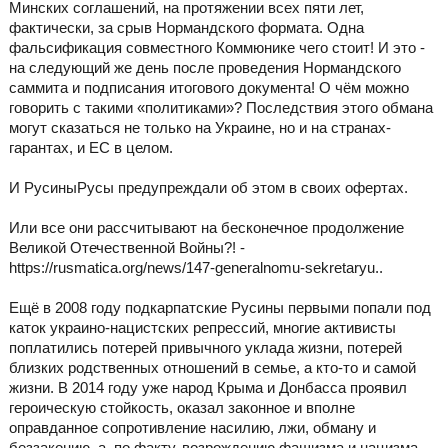
Минских соглашений, на протяжении всех пяти лет,
фактически, за срыв Нормандского формата. Одна
фальсификация совместного Коммюнике чего стоит! И это -
на следующий же день после проведения Нормандского
саммита и подписания итогового документа! О чём можно
говорить с такими «политиками»? Последствия этого обмана
могут сказаться не только на Украине, но и на странах-
гарантах, и ЕС в целом.
И РусиныРусы предупреждали об этом в своих офертах.
Или все они рассчитывают на бесконечное продолжение
Великой Отечественной Войны?! -
https://rusmatica.org/news/147-generalnomu-sekretaryu..
Ещё в 2008 году подкарпатские Русины первыми попали под
каток украино-нацистских репрессий, многие активисты
поплатились потерей привычного уклада жизни, потерей
близких родственных отношений в семье, а кто-то и самой
жизни. В 2014 году уже народ Крыма и Донбасса проявил
героическую стойкость, оказал законное и вполне
оправданное сопротивление насилию, лжи, обману и
беззаконию, а, по факту, возрождению фашизма и нацизма.