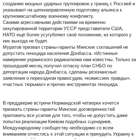
созданию мощных ударных группировок у границ с Россией и
указывают на целенаправленную подготовку альянса к
крупномасштабному военному конфликту.
Своими агрессивными действиями на временно
оккупированной территории УССР представители США,
НАТО ещё более усугубляют своё положение, из которого у
них выхода не будет.
Муратов призвал страны-гаранты Минских соглашений не
допустить геноцида населения Донбасса. «Истинные
намерения украинского радикализма нам известны. Только за
прошедший месяц получил огласку план СНБО по
депортации народа Донбасса, сделаны резонансные
заявления о переходном правосудии, «комиссиях правды»,
«частных тюрьмах» и прочих инструментах геноцида.
В преддверие встречи Нормандской четверки хочется
призвать страны-гаранты Минских договоренностей
приложить все усилия для того, чтобы не допустить даже
попытки реализации Киевом подобных сценариев.
Международному сообществу необходимо со всем
вниманием отнестись к этой ситуации и принудить Украину к