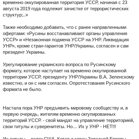
временно оккупированная территория УССР, начиная с 23
августа 2019 года подлежит зачистке от террористических
структур;..»
Также необходимо добавить, что с ранее направленными
офертами: «Русины восстанавливают органы управления
УССР» и «Незаконная подмена УССР на УНР. Ликвидация
УНР», кроме стран-гарантов УНР/Украины, согласен и сам
президент Украины.
Урегулирование украинского вопроса по Русинскому
формату, которое наступает на временно оккупированной
территории УССР, президенту УНР/Украины В.А. Зеленскому
известно, и он с ним согласен. Опротестования Русинского
формата не было.
Настала пора УНР предъявить мировому сообществу и, в
первую очередь, жителям временно окrупированных
территорий УССР. - свой мандат на управление территорией,
свои титулы и суверенитеты. Но… Их у УНР - НЕТ!!!
Их титулы – долги США, Китая и стран Западной Европы.