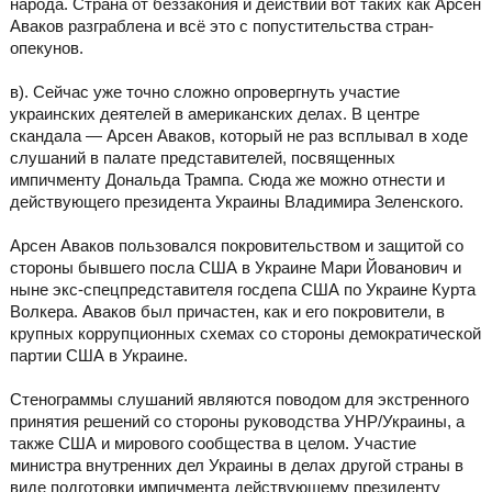
народа. Страна от беззакония и действий вот таких как Арсен
Аваков разграблена и всё это с попустительства стран-
опекунов.
в). Сейчас уже точно сложно опровергнуть участие
украинских деятелей в американских делах. В центре
скандала — Арсен Аваков, который не раз всплывал в ходе
слушаний в палате представителей, посвященных
импичменту Дональда Трампа. Сюда же можно отнести и
действующего президента Украины Владимира Зеленского.
Арсен Аваков пользовался покровительством и защитой со
стороны бывшего посла США в Украине Мари Йованович и
ныне экс-спецпредставителя госдепа США по Украине Курта
Волкера. Аваков был причастен, как и его покровители, в
крупных коррупционных схемах со стороны демократической
партии США в Украине.
Стенограммы слушаний являются поводом для экстренного
принятия решений со стороны руководства УНР/Украины, а
также США и мирового сообщества в целом. Участие
министра внутренних дел Украины в делах другой страны в
виде подготовки импичмента действующему президенту