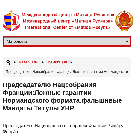
Материалы
Публикации
​Председателю Нацсобрания Франции:Ложные гарантии Нормандского
формата,фальшивые Мандаты Титулы УНР
​Председателю Нацсобрания
Франции:Ложные гарантии
Нормандского формата,фальшивые
Мандаты Титулы УНР
Председателю Национального собрания Франции Риша́ру
Ферра́н