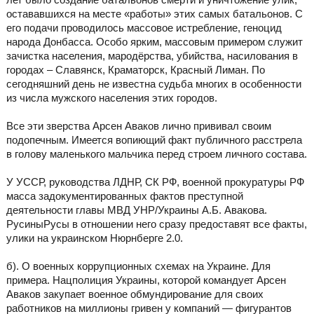
остававшихся на месте «работы» этих самых батальонов. С
его подачи проводилось массовое истребление, геноцид
народа Донбасса. Особо ярким, массовым примером служит
зачистка населения, мародёрства, убийства, насилования в
городах – Славянск, Краматорск, Красный Лиман. По
сегодняшний день не известна судьба многих в особенности
из числа мужского населения этих городов.
Все эти зверства Арсен Аваков лично прививал своим
подопечным. Имеется вопиющий факт публичного расстрела
в голову маленького мальчика перед строем личного состава.
У УССР, руководства ЛДНР, СК РФ, военной прокуратуры РФ
масса задокументированных фактов преступной
деятельности главы МВД УНР/Украины А.Б. Авакова.
РусиныРусы в отношении него сразу предоставят все факты,
улики на украинском Нюрнберге 2.0.
б). О военных коррупционных схемах на Украине. Для
примера. Нацполиция Украины, которой командует Арсен
Аваков закупает военное обмундирование для своих
работников на миллионы гривен у компаний — фигурантов