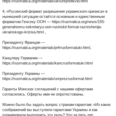
https://rusmatica.org/materials/ukrunrprelikvid.html
4. «Русинский формат разрешения украинского кризиса» в
нынешней ситуации остаётся основным и единственным
форматом Генсеку ООН — https://rusmatica.org/news/155-
generalnomu-sekretaryu-oon-rusinskii-format-razreshenija-
ukrainskogo-krizisa.html ,
Президенту Франции —
https://rusmatica.org/materials/prfrrusformatukr.html,
Канцлеру Германии —
https://rusmatica.org/materials/kancrusformatukr.html
Президенту Украины —
https://rusmatica.org/materials/unrprezrusformat.html
Гаранты Минских соглашений с нашими офертами
согласились. Оферты ими не опротестованы.
Можно было бы задать вопрос странам-гарантам: «Из каких
соображений вы выступили гарантами Украины и как
планировали выполнять эту роль? Что за пять лет,