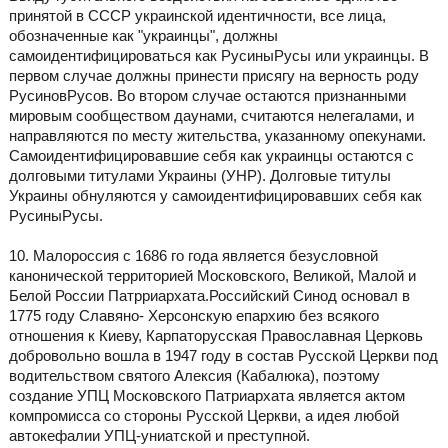
принятой в СССР украинской идентичности, все лица,
обозначенные как "украинцы", должны
самоидентифицироваться как РусиныРусы или украинцы. В
первом случае должны принести присягу на верность роду
РусиновРусов. Во втором случае остаются признанными
мировым сообществом даунами, считаются нелегалами, и
направляются по месту жительства, указанному опекунами.
Самоидентифицировавшие себя как украинцы остаются с
долговыми титулами Украины (УНР). Долговые титулы
Украины обнуляются у самоидентифицировавших себя как
РусиныРусы.
10. Малороссия с 1686 го года является безусловной
канонической территорией Московского, Великой, Малой и
Белой России Патрриархата.Российский Синод основал в
1775 году Славяно- Херсонскую епархию без всякого
отношения к Киеву, Карпаторусская Православная Церковь
добровольно вошла в 1947 году в состав Русской Церкви под
водительством святого Алексия (Кабалюка), поэтому
создание УПЦ Московского Патриархата является актом
компромисса со стороны Русской Церкви, а идея любой
автокефалии УПЦ-униатской и преступной.