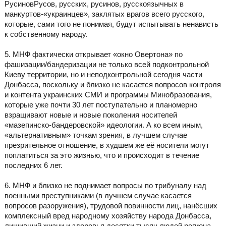
РусиновРусов, русских, русинов, русскоязычных в
манкуртов-«украинцев», заклятых врагов всего русского,
которые, сами того не понимая, будут испытывать ненависть
к собственному народу.
5. МНФ фактически открывает «окно Овертона» по
фашизации/бандеризации не только всей подконтрольной
Киеву территории, но и неподконтрольной сегодня части
Донбасса, поскольку и близко не касается вопросов контроля
и контента украинских СМИ и программы Минобразования,
которые уже почти 30 лет поступательно и планомерно
взращивают новые и новые поколения носителей
«мазепинско-бандеровской» идеологии. А ко всем иным,
«альтернативным» точкам зрения, в лучшем случае
презрительное отношение, в худшем же её носители могут
поплатиться за это жизнью, что и происходит в течение
последних 6 лет.
6. МНФ и близко не поднимает вопросы по трибуналу над
военными преступниками (в лучшем случае касается
вопросов разоружения), трудовой повинности лиц, нанёсших
комплексный вред народному хозяйству народа Донбасса,
лишивший жизни и здоровья десятки тысяч людей региона