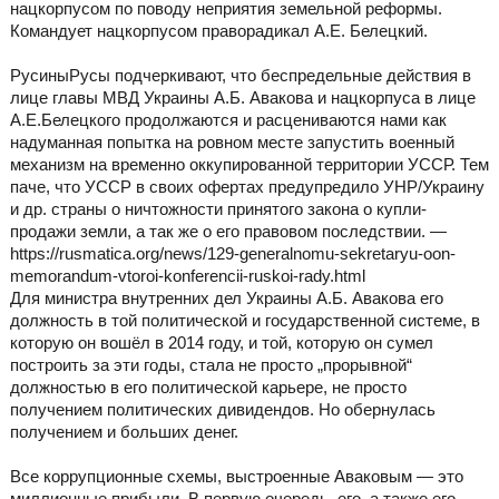
нацкорпусом по поводу неприятия земельной реформы.
Командует нацкорпусом праворадикал А.Е. Белецкий.
РусиныРусы подчеркивают, что беспредельные действия в
лице главы МВД Украины А.Б. Авакова и нацкорпуса в лице
А.Е.Белецкого продолжаются и расцениваются нами как
надуманная попытка на ровном месте запустить военный
механизм на временно оккупированной территории УССР. Тем
паче, что УССР в своих офертах предупредило УНР/Украину
и др. страны о ничтожности принятого закона о купли-
продажи земли, а так же о его правовом последствии. —
https://rusmatica.org/news/129-generalnomu-sekretaryu-oon-
memorandum-vtoroi-konferencii-ruskoi-rady.html
Для министра внутренних дел Украины А.Б. Авакова его
должность в той политической и государственной системе, в
которую он вошёл в 2014 году, и той, которую он сумел
построить за эти годы, стала не просто „прорывной“
должностью в его политической карьере, не просто
получением политических дивидендов. Но обернулась
получением и больших денег.
Все коррупционные схемы, выстроенные Аваковым — это
миллионные прибыли. В первую очередь, его, а также его