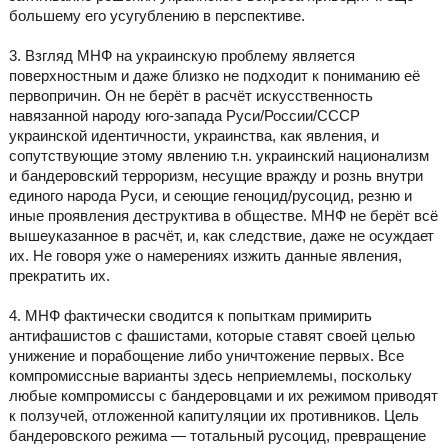
большему его усугублению в перспективе.
3. Взгляд МНФ на украинскую проблему является
поверхностным и даже близко не подходит к пониманию её
первопричин. Он не берёт в расчёт искусственность
навязанной народу юго-запада Руси/России/СССР
украинской идентичности, украинства, как явления, и
сопутствующие этому явлению т.н. украинский национализм
и бандеровский терроризм, несущие вражду и рознь внутри
единого народа Руси, и сеющие геноцид/русоцид, резню и
иные проявления деструктива в обществе. МНФ не берёт всё
вышеуказанное в расчёт, и, как следствие, даже не осуждает
их. Не говоря уже о намерениях изжить данные явления,
прекратить их.
4. МНФ фактически сводится к попыткам примирить
антифашистов с фашистами, которые ставят своей целью
унижение и порабощение либо уничтожение первых. Все
компромиссные варианты здесь неприемлемы, поскольку
любые компромиссы с бандеровцами и их режимом приводят
к ползучей, отложенной капитуляции их противников. Цель
бандеровского режима — тотальный русоцид, превращение