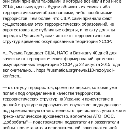
они сами признали таковыми, и которые возникли при них в
2014г., мы вынуждены будем объявить их самих либо
террористическими образованиями, либо пособниками
террористов. Тем более, что США сами признали факт
существования этих террористических образований, не
опротестовав две публичные оферты, и по акту должны
передать РусинамРусам чистые от террористических
структур временно оккупированные территории УССР:
«...Руська Рада дает США, НАТО и Ватикану 40 дней для
зачистки от террористических формирований временно
оккупированных территорий УССР до 22 августа 2019 года
включительно… https://rusmatica.org/news/110-rezolyucii-
konferen...
— к статусу террористов, кроме тех персон, которые уже
попали под определение в качестве террористов,
террористических структур на Украине и присутствие в
данной структуре подразумевает соучастие, подпадающее
под криминальную ответственность причислены: униатское и
греко-католическое духовенство, волонтеры АТО, ООС,
„добробаты“— подстрекатели, поджигатели и разжигатели
войны, представители исполнительной, законодательной,