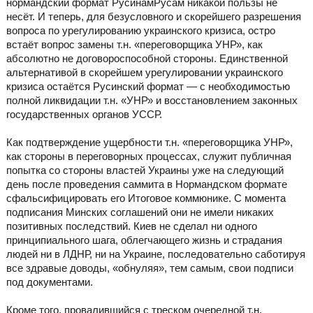
нормандский формат РусинамРусам никакой пользы не
несёт. И теперь, для безусловного и скорейшего разрешения
вопроса по урегулированию украинского кризиса, остро
встаёт вопрос замены т.н. «переговорщика УНР», как
абсолютно не договороспособной стороны. Единственной
альтернативой в скорейшем урегулировании украинского
кризиса остаётся Русинский формат — с необходимостью
полной ликвидации т.н. «УНР» и восстановлением законных
государственных органов УССР.
Как подтверждение ущербности т.н. «переговорщика УНР»,
как стороны в переговорных процессах, служит публичная
попытка со стороны властей Украины уже на следующий
день после проведения саммита в Нормандском формате
сфальсифицировать его Итоговое коммюнике. С момента
подписания Минских соглашений они не имели никаких
позитивных последствий. Киев не сделал ни одного
принципиального шага, облегчающего жизнь и страдания
людей ни в ЛДНР, ни на Украине, последовательно саботируя
все здравые доводы, «обнуляя», тем самым, свои подписи
под документами.
Кроме того, провалившийся с треском очередной т.н.