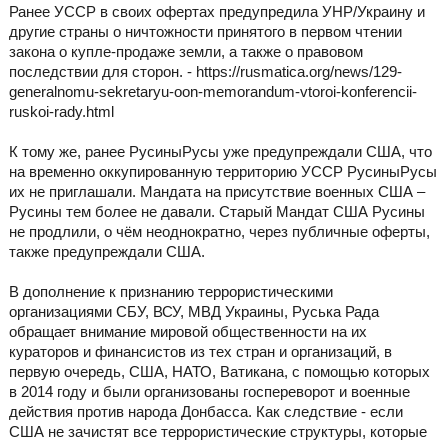
Ранее УССР в своих офертах предупредила УНР/Украину и
другие страны о ничтожности принятого в первом чтении
закона о купле-продаже земли, а также о правовом
последствии для сторон. - https://rusmatica.org/news/129-
generalnomu-sekretaryu-oon-memorandum-vtoroi-konferencii-
ruskoi-rady.html
К тому же, ранее РусиныРусы уже предупреждали США, что
на временно оккупированную территорию УССР РусиныРусы
их не приглашали. Мандата на присутствие военных США –
Русины тем более не давали. Старый Мандат США Русины
не продлили, о чём неоднократно, через публичные оферты,
также предупреждали США.
В дополнение к признанию террористическими
организациями СБУ, ВСУ, МВД Украины, Руська Рада
обращает внимание мировой общественности на их
кураторов и финансистов из тех стран и организаций, в
первую очередь, США, НАТО, Ватикана, с помощью которых
в 2014 году и были организованы госпереворот и военные
действия против народа Донбасса. Как следствие - если
США не зачистят все террористические структуры, которые