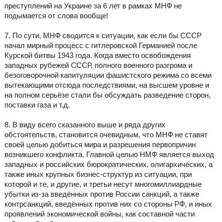
преступлений на Украине за 6 лет в рамках МНФ не
подымается от слова вообще!
7. По сути, МНФ сводится к ситуации, как если бы СССР
начал мирный процесс с гитлеровской Германией после
Курской битвы 1943 года. Когда вместо освобождения
западных рубежей СССР, полного военного разгрома и
безоговорочной капитуляции фашистского режима со всеми
вытекающими отсюда последствиями, на высшем уровне и
на полном серьёзе стали бы обсуждать разведение сторон,
поставки газа и т.д.
8. В виду всего сказанного выше и ряда других
обстоятельств, становится очевидным, что МНФ не ставят
своей целью добиться мира и разрешения первопричин
возникшего конфликта. Главной целью НМФ является выход
западных и российских бюрократических, олигархических, а
также иных крупных бизнес-структур из ситуации, при
которой и те, и другие, и третьи несут многомиллиардные
убытки из-за введённых против России санкций, а также
контрсанкций, введённых против них со стороны РФ, и иных
проявлений экономической войны, как составной части