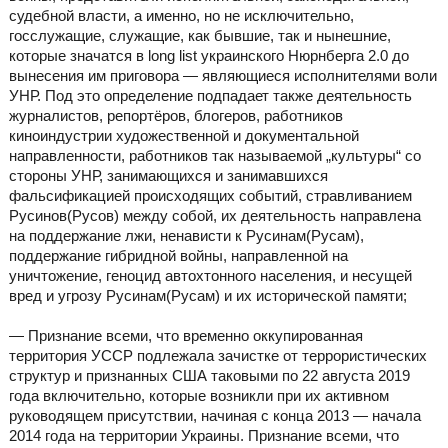
судебной власти, а именно, но не исключительно,
госслужащие, служащие, как бывшие, так и нынешние,
которые значатся в long list украинского Нюрнберга 2.0 до
вынесения им приговора — являющиеся исполнителями воли
УНР. Под это определение подпадает также деятельность
журналистов, репортёров, блогеров, работников
киноиндустрии художественной и документальной
направленности, работников так называемой „культуры“ со
стороны УНР, занимающихся и занимавшихся
фальсификацией происходящих событий, стравливанием
Русинов(Русов) между собой, их деятельность направлена
на поддержание лжи, ненависти к Русинам(Русам),
поддержание гибридной войны, направленной на
уничтожение, геноцид автохтонного населения, и несущей
вред и угрозу Русинам(Русам) и их исторической памяти;
— Признание всеми, что временно оккупированная
территория УССР подлежала зачистке от террористических
структур и признанных США таковыми по 22 августа 2019
года включительно, которые возникли при их активном
руководящем присутствии, начиная с конца 2013 — начала
2014 года на территории Украины. Признание всеми, что