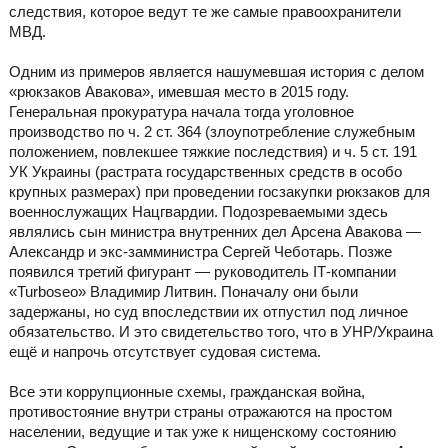
следствия, которое ведут те же самые правоохранители
МВД.
Одним из примеров является нашумевшая история с делом
«рюкзаков Авакова», имевшая место в 2015 году.
Генеральная прокуратура начала тогда уголовное
производство по ч. 2 ст. 364 (злоупотребление служебным
положением, повлекшее тяжкие последствия) и ч. 5 ст. 191
УК Украины (растрата государственных средств в особо
крупных размерах) при проведении госзакупки рюкзаков для
военнослужащих Нацгвардии. Подозреваемыми здесь
являлись сын министра внутренних дел Арсена Авакова —
Александр и экс-замминистра Сергей Чеботарь. Позже
появился третий фигурант — руководитель IТ-компании
«Turboseo» Владимир Литвин. Поначалу они были
задержаны, но суд впоследствии их отпустил под личное
обязательство. И это свидетельство того, что в УНР/Украина
ещё и напрочь отсутствует судовая система.
Все эти коррупционные схемы, гражданская война,
противостояние внутри страны отражаются на простом
населении, ведущие и так уже к нищенскому состоянию