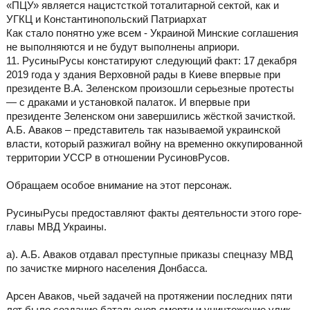
«ПЦУ» является нацистсткой тоталитарной сектой, как и
УГКЦ и Константинопольский Патриархат
Как стало понятно уже всем - Украиной Минские соглашения
не выполняются и не будут выполнены априори.
11. РусиныРусы констатируют следующий факт: 17 декабря
2019 года у здания Верховной рады в Киеве впервые при
президенте В.А. Зеленском произошли серьезные протесты
— с драками и установкой палаток. И впервые при
президенте Зеленском они завершились жёсткой зачисткой.
А.Б. Аваков – представитель так называемой украинской
власти, который разжигал войну на временно оккупированной
территории УССР в отношении РусиновРусов.
Обращаем особое внимание на этот персонаж.
РусиныРусы предоставляют факты деятельности этого горе-
главы МВД Украины.
а). А.Б. Аваков отдавал преступные приказы спецназу МВД
по зачистке мирного населения Донбасса.
Арсен Аваков, чьей задачей на протяжении последних пяти
лет было создание батальонов смерти и уничтожение улик,