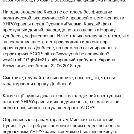
Ни одно злодеяние Киева не осталось без фиксации
политической, экономической и правовой ответственности
УНР/Украины перед РусинамиРусами. Каждый факт
преступных деяний, русоцида по отношению к Народу
Донбасса, зафиксирован. И это только малая часть того, что
за последние шесть лет происходило и до сих пор
происходит на Донбассе, на временно оккупированных
территориях УССР: https://www.youtube.com/watch?
v=y4Lrp421GqE&t=21s- «Народный трибунал. Украина.
Возмездие неизбежно. 22.06.2018 год»
Смотрите, слушайте и выполните, наконец, то, что вы
гарантировали народу Донбасса!
Какие ещё нужны доказательства злодеяний преступных
властей УНР/Украины и их подчинённых, т.н. «активістів,
волонтерів, «воїнів світу», «ветеранів АТО»?!
Обращаясь к странам-гарантам Минских соглашений,
РусиныРусы требуют: помогите своим недееспособным
подопечным УНР/Украина как можно быстрее покинуть