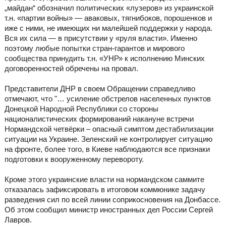
„майдан“ обозначил политических «лузеров» из украинской
т.н. «партии войны» — аваковых, тягнибоков, порошенков и
иже с ними, не имеющих ни малейшей поддержки у народа.
Вся их сила — в присутствии у «руля власти». Именно
поэтому любые попытки стран-гарантов и мирового
сообщества принудить т.н. «УНР» к исполнению Минских
договоренностей обречены на провал.
Представители ДНР в своем Обращении справедливо
отмечают, что "… усиление обстрелов населенных пунктов
Донецкой Народной Республики со стороны
националистических формирований накануне встречи
Нормандской четвёрки – опасный симптом дестабилизации
ситуации на Украине. Зеленский не контролирует ситуацию
на фронте, более того, в Киеве наблюдаются все признаки
подготовки к вооруженному перевороту.
Кроме этого украинские власти на нормандском саммите
отказалась зафиксировать в итоговом коммюнике задачу
разведения сил по всей линии соприкосновения на Донбассе.
Об этом сообщил министр иностранных дел России Сергей
Лавров.