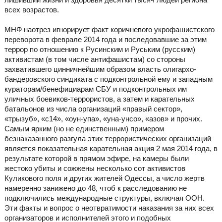
всех возрастов.
МНФ наотрез игнорирует факт коричневого укрофашистского
переворота в феврале 2014 года и последовавшие за этим
террор по отношению к Русинским и Руським (русским)
активистам (в том числе антифашистам) со стороны
захватившего цинничнейшим образом власть олигархо-
бандеровского синдиката с подконтрольной ему и западным
кураторам/бенефициарам СБУ и подконтрольных им
уличных боевиков-террористов, а затем и карательных
батальонов из числа организаций «правый сектор»,
«трызуб», «с14», «оун-упа», «уна-унсо», «азов» и прочих.
Самым ярким (но не единственным) примером
безнаказанного разгула этих террористических организаций
является показательная карательная акция 2 мая 2014 года, в
результате которой в прямом эфире, на камеры были
жестоко убиты и сожжены несколько сот активистов
Куликового поля и других жителей Одессы, а число жертв
намеренно занижено до 48, чтоб к расследованию не
подключились международные структуры, включая ООН.
Эти факты и вопрос о неотвратимости наказания за них всех
организаторов и исполнителей этого и подобных