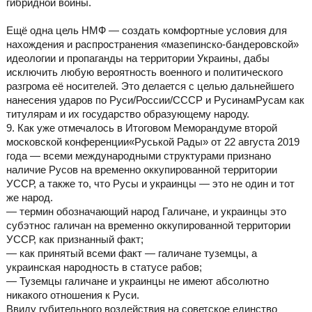
гибридной войны.
Ещё одна цель НМФ — создать комфортные условия для
нахождения и распространения «мазепинско-бандеровской»
идеологии и пропаганды на территории Украины, дабы
исключить любую вероятность военного и политического
разгрома её носителей. Это делается с целью дальнейшего
нанесения ударов по Руси/России/СССР и РусинамРусам как
титулярам и их государство образующему народу.
9. Как уже отмечалось в Итоговом Меморандуме второй
московской конференции«Руськой Рады» от 22 августа 2019
года — всеми международными структурами признано
наличие Русов на временно оккупированной территории
УССР, а также то, что Русы и украинцы — это не один и тот
же народ.
— термин обозначающий народ Галичане, и украинцы это
субэтнос галичан на временно оккупированной территории
УССР, как признанный факт;
— как принятый всеми факт — галичане туземцы, а
украинская народность в статусе рабов;
— Туземцы галичане и украинцы не имеют абсолютно
никакого отношения к Руси.
Ввиду губительного воздействия на советское единство