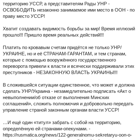
территорию УССР, а представителям Рады УНР -
ОСВОБОДИТЬ незаконно занимаемое ими место в ООН - по
праву место УССР!
Хватит создавать видимость борьбы за мир! Время иллюзий
прошло!!! Пришло время реальных действий!!!
Платить по кровавым счетам придётся не только УНР/
УКРАИНЕ, но и её СТРАНАМ-ГАРАНТАМ, и тем странам,
которые с помощью вооружённого государственного
переворота привели к власти и всячески поддерживали этих
преступников - НЕЗАКОННУЮ ВЛАСТЬ УКРАИНЫ!!!
В сложившейся ситуации единственное, что может и должна
сделать УНР/Украина - незамедлительно подписать «Акт о
невыполнении/об отказе от выполнения Минских
соглашений», сложить полномочия и добровольно передать
управление страной законным органам власти УССР!
…И ещё один «титул» забрать с собой на территорию,
определённую ей странами-опекунами. -
https://rusmatica.org/news/122-generalnomu-sekretaryu-oon-o-