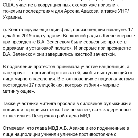
США, участие в коррупционных схемах уже привели к
тяжелым последствиям для Арсена Авакова, а также УНР/
Украины.
г). Констатируем ещё один факт, произошедший накануне. 17
декабря 2019 года у здания Верховной рады в Киеве впервые
при президенте В.А. Зеленском были серьезные протесты —
с драками и установкой палаток. И впервые при президенте
В.А. Зеленском они завершились жесткой зачисткой.
В подавлении протестов принимала участие нацполиция, а
нацкорпус — противоборствовал ей, якобы выступающий от
лица мирного населения. В столкновениях с националистами
пострадали 17 полицейских, которых избили «мирные
митингующие».
Также участники митинга бросали в силовиков булыжники и
поливали перцовым газом. Тем не менее, всех задержанных
отпустили из Печерского райотдела МВД.
Отмечаем, что глава МВД А.Б. Аваков и его подчиненные в
лице нацполиции учинили уличное противостояние с