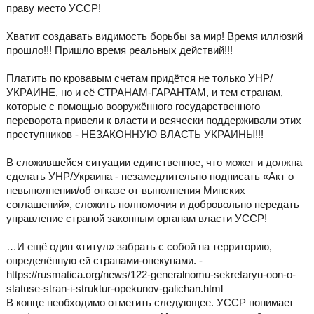
праву место УССР!
Хватит создавать видимость борьбы за мир! Время иллюзий
прошло!!! Пришло время реальных действий!!!
Платить по кровавым счетам придётся не только УНР/
УКРАИНЕ, но и её СТРАНАМ-ГАРАНТАМ, и тем странам,
которые с помощью вооружённого государственного
переворота привели к власти и всячески поддерживали этих
преступников - НЕЗАКОННУЮ ВЛАСТЬ УКРАИНЫ!!!
В сложившейся ситуации единственное, что может и должна
сделать УНР/Украина - незамедлительно подписать «Акт о
невыполнении/об отказе от выполнения Минских
соглашений», сложить полномочия и добровольно передать
управление страной законным органам власти УССР!
…И ещё один «титул» забрать с собой на территорию,
определённую ей странами-опекунами. -
https://rusmatica.org/news/122-generalnomu-sekretaryu-oon-o-
statuse-stran-i-struktur-opekunov-galichan.html
В конце необходимо отметить следующее. УССР понимает