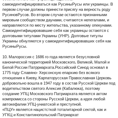
самоидентифицироваться как РусиныРусы или украинцы. В
первом случае должны принести присягу на верность роду
РусиновРусов. Во втором случае остаются признанными
мировым сообществом даунами, считаются нелегалами, и
направляются по месту жительства, указанному опекунами.
Самоидентифицировавшие себя как украинцы остаются с
долговыми титулами Украины (УНР). Долговые титулы
Украины обнуляются у самоидентифицировавших себя как
РусиныРусы.
10. Малороссия с 1686 го года является безусловной
канонической территорией Московского, Великой, Малой и
Белой России Патрриархата.Российский Синод основал в
1775 году Славяно- Херсонскую епархию без всякого
отношения к Киеву, Карпаторусская Православная Церковь
добровольно вошла в 1947 году в состав Русской Церкви под
водительством святого Алексия (Кабалюка), поэтому
создание УПЦ Московского Патриархата является актом
компромисса со стороны Русской Церкви, а идея любой
автокефалии УПЦ-униатской и преступной.
«ПЦУ» является нацистсткой тоталитарной сектой, как и
УГКЦ и Константинопольский Патриархат