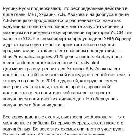
РусиныРусы подчеркивают, что беспредельные действия в
лице главы МВД Украины А.Б. Авакова и нацкорпуса в лице
А.Е.Белецкого продолжаются и расцениваются нами как
надуманная попытка на ровном месте запустить военный
механизм на временно оккупированной территории УССР. Тем
паче, что УССР в своих офертах предупредило УНР/Украину
и др. страны о ничтожности принятого закона о купли-
продажи земли, а так же о его правовом последствии. —
https://rusmatica.org/news/129-generalnomu-sekretaryu-oon-
memorandum-vtoroi-konferencii-ruskoi-rady.html
Для министра внутренних дел Украины А.Б. Авакова его
должность в той политической и государственной системе, в
которую он вошёл в 2014 году, и той, которую он сумел
построить за эти годы, стала не просто „прорывной“
должностью в его политической карьере, не просто
получением политических дивидендов. Но обернулась
получением и больших денег.
Все коррупционные схемы, выстроенные Аваковым — это
миллионные прибыли. В первую очередь, его, а также его
подчинённых. Во всех этих схемах они плотно участвуют.
Отдельной статьёй дохода у Авакова идёт кража