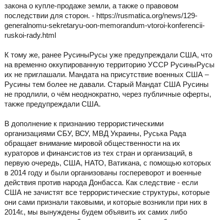
закона о купле-продаже земли, а также о правовом
последствии для сторон. - https://rusmatica.org/news/129-
generalnomu-sekretaryu-oon-memorandum-vtoroi-konferencii-
ruskoi-rady.html
К тому же, ранее РусиныРусы уже предупреждали США, что
на временно оккупированную территорию УССР РусиныРусы
их не приглашали. Мандата на присутствие военных США –
Русины тем более не давали. Старый Мандат США Русины
не продлили, о чём неоднократно, через публичные оферты,
также предупреждали США.
В дополнение к признанию террористическими
организациями СБУ, ВСУ, МВД Украины, Руська Рада
обращает внимание мировой общественности на их
кураторов и финансистов из тех стран и организаций, в
первую очередь, США, НАТО, Ватикана, с помощью которых
в 2014 году и были организованы госпереворот и военные
действия против народа Донбасса. Как следствие - если
США не зачистят все террористические структуры, которые
они сами признали таковыми, и которые возникли при них в
2014г., мы вынуждены будем объявить их самих либо