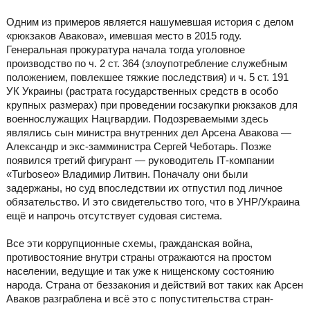
Одним из примеров является нашумевшая история с делом
«рюкзаков Авакова», имевшая место в 2015 году.
Генеральная прокуратура начала тогда уголовное
производство по ч. 2 ст. 364 (злоупотребление служебным
положением, повлекшее тяжкие последствия) и ч. 5 ст. 191
УК Украины (растрата государственных средств в особо
крупных размерах) при проведении госзакупки рюкзаков для
военнослужащих Нацгвардии. Подозреваемыми здесь
являлись сын министра внутренних дел Арсена Авакова —
Александр и экс-замминистра Сергей Чеботарь. Позже
появился третий фигурант — руководитель IТ-компании
«Turboseo» Владимир Литвин. Поначалу они были
задержаны, но суд впоследствии их отпустил под личное
обязательство. И это свидетельство того, что в УНР/Украина
ещё и напрочь отсутствует судовая система.
Все эти коррупционные схемы, гражданская война,
противостояние внутри страны отражаются на простом
населении, ведущие и так уже к нищенскому состоянию
народа. Страна от беззакония и действий вот таких как Арсен
Аваков разграблена и всё это с попустительства стран-