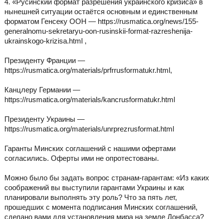
4. «Русинский формат разрешения украинского кризиса» в
нынешней ситуации остаётся основным и единственным
форматом Генсеку ООН — https://rusmatica.org/news/155-
generalnomu-sekretaryu-oon-rusinskii-format-razreshenija-
ukrainskogo-krizisa.html ,
Президенту Франции —
https://rusmatica.org/materials/prfrrusformatukr.html,
Канцлеру Германии —
https://rusmatica.org/materials/kancrusformatukr.html
Президенту Украины —
https://rusmatica.org/materials/unrprezrusformat.html
Гаранты Минских соглашений с нашими офертами
согласились. Оферты ими не опротестованы.
Можно было бы задать вопрос странам-гарантам: «Из каких
соображений вы выступили гарантами Украины и как
планировали выполнять эту роль? Что за пять лет,
прошедших с момента подписания Минских соглашений,
сделано вами для установления мира на земле Донбасса?