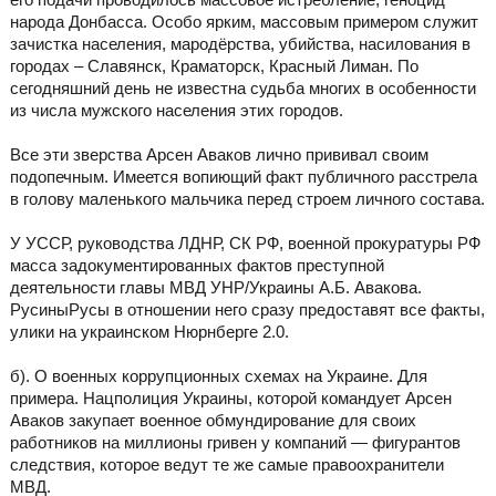
народа Донбасса. Особо ярким, массовым примером служит
зачистка населения, мародёрства, убийства, насилования в
городах – Славянск, Краматорск, Красный Лиман. По
сегодняшний день не известна судьба многих в особенности
из числа мужского населения этих городов.
Все эти зверства Арсен Аваков лично прививал своим
подопечным. Имеется вопиющий факт публичного расстрела
в голову маленького мальчика перед строем личного состава.
У УССР, руководства ЛДНР, СК РФ, военной прокуратуры РФ
масса задокументированных фактов преступной
деятельности главы МВД УНР/Украины А.Б. Авакова.
РусиныРусы в отношении него сразу предоставят все факты,
улики на украинском Нюрнберге 2.0.
б). О военных коррупционных схемах на Украине. Для
примера. Нацполиция Украины, которой командует Арсен
Аваков закупает военное обмундирование для своих
работников на миллионы гривен у компаний — фигурантов
следствия, которое ведут те же самые правоохранители
МВД.