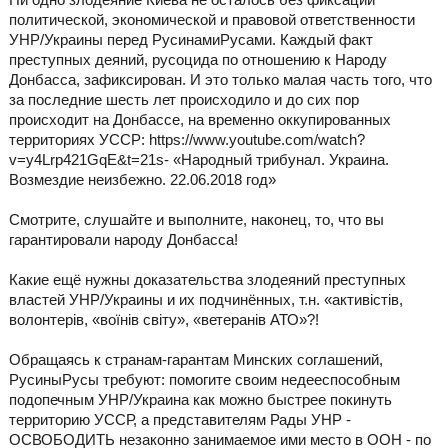
политической, экономической и правовой ответственности
УНР/Украины перед РусинамиРусами. Каждый факт
преступных деяний, русоцида по отношению к Народу
Донбасса, зафиксирован. И это только малая часть того, что
за последние шесть лет происходило и до сих пор
происходит на Донбассе, на временно оккупированных
территориях УССР: https://www.youtube.com/watch?
v=y4Lrp421GqE&t=21s- «Народный трибунал. Украина.
Возмездие неизбежно. 22.06.2018 год»
Смотрите, слушайте и выполните, наконец, то, что вы
гарантировали народу Донбасса!
Какие ещё нужны доказательства злодеяний преступных
властей УНР/Украины и их подчинённых, т.н. «активістів,
волонтерів, «воїнів світу», «ветеранів АТО»?!
Обращаясь к странам-гарантам Минских соглашений,
РусиныРусы требуют: помогите своим недееспособным
подопечным УНР/Украина как можно быстрее покинуть
территорию УССР, а представителям Рады УНР -
ОСВОБОДИТЬ незаконно занимаемое ими место в ООН - по