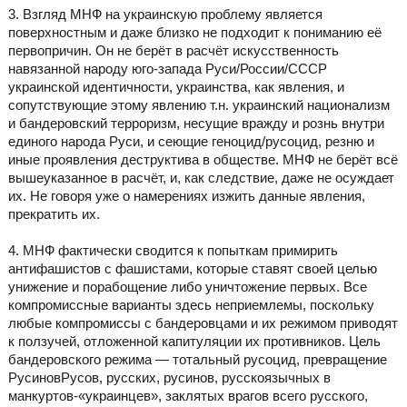
3. Взгляд МНФ на украинскую проблему является
поверхностным и даже близко не подходит к пониманию её
первопричин. Он не берёт в расчёт искусственность
навязанной народу юго-запада Руси/России/СССР
украинской идентичности, украинства, как явления, и
сопутствующие этому явлению т.н. украинский национализм
и бандеровский терроризм, несущие вражду и рознь внутри
единого народа Руси, и сеющие геноцид/русоцид, резню и
иные проявления деструктива в обществе. МНФ не берёт всё
вышеуказанное в расчёт, и, как следствие, даже не осуждает
их. Не говоря уже о намерениях изжить данные явления,
прекратить их.
4. МНФ фактически сводится к попыткам примирить
антифашистов с фашистами, которые ставят своей целью
унижение и порабощение либо уничтожение первых. Все
компромиссные варианты здесь неприемлемы, поскольку
любые компромиссы с бандеровцами и их режимом приводят
к ползучей, отложенной капитуляции их противников. Цель
бандеровского режима — тотальный русоцид, превращение
РусиновРусов, русских, русинов, русскоязычных в
манкуртов-«украинцев», заклятых врагов всего русского,