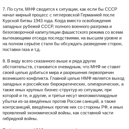
7. По сути, МНФ сводится к ситуации, как если бы СССР
начал мирный процесс с гитлеровской Германией после
Курской битвы 1943 года. Когда вместо освобождения
западных рубежей СССР, полного военного разгрома и
безоговорочной капитуляции фашистского режима со всеми
вытекающими отсюда последствиями, на высшем уровне и
на полном серьёзе стали бы обсуждать разведение сторон,
поставки газа и т.д.
8. В виду всего сказанного выше и ряда других
обстоятельств, становится очевидным, что МНФ не ставят
своей целью добиться мира и разрешения первопричин
возникшего конфликта. Главной целью НМФ является выход
западных и российских бюрократических, олигархических, а
также иных крупных бизнес-структур из ситуации, при
которой и те, и другие, и третьи несут многомиллиардные
убытки из-за введённых против России санкций, а также
контрсанкций, введённых против них со стороны РФ, и иных
проявлений экономической войны, как составной части
гибридной войны.