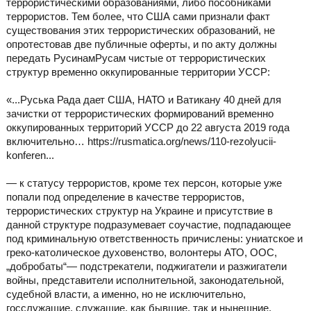
террористическими образованиями, либо пособниками
террористов. Тем более, что США сами признали факт
существования этих террористических образований, не
опротестовав две публичные оферты, и по акту должны
передать РусинамРусам чистые от террористических
структур временно оккупированные территории УССР:
«...Руська Рада дает США, НАТО и Ватикану 40 дней для
зачистки от террористических формирований временно
оккупированных территорий УССР до 22 августа 2019 года
включительно… https://rusmatica.org/news/110-rezolyucii-
konferen...
— к статусу террористов, кроме тех персон, которые уже
попали под определение в качестве террористов,
террористических структур на Украине и присутствие в
данной структуре подразумевает соучастие, подпадающее
под криминальную ответственность причислены: униатское и
греко-католическое духовенство, волонтеры АТО, ООС,
„добробаты“— подстрекатели, поджигатели и разжигатели
войны, представители исполнительной, законодательной,
судебной власти, а именно, но не исключительно,
госслужащие, служащие, как бывшие, так и нынешние,