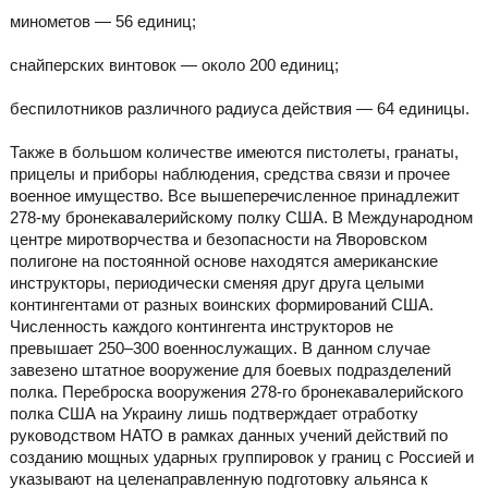
минометов — 56 единиц;
снайперских винтовок — около 200 единиц;
беспилотников различного радиуса действия — 64 единицы.
Также в большом количестве имеются пистолеты, гранаты,
прицелы и приборы наблюдения, средства связи и прочее
военное имущество. Все вышеперечисленное принадлежит
278-му бронекавалерийскому полку США. В Международном
центре миротворчества и безопасности на Яворовском
полигоне на постоянной основе находятся американские
инструкторы, периодически сменяя друг друга целыми
контингентами от разных воинских формирований США.
Численность каждого контингента инструкторов не
превышает 250–300 военнослужащих. В данном случае
завезено штатное вооружение для боевых подразделений
полка. Переброска вооружения 278-го бронекавалерийского
полка США на Украину лишь подтверждает отработку
руководством НАТО в рамках данных учений действий по
созданию мощных ударных группировок у границ с Россией и
указывают на целенаправленную подготовку альянса к