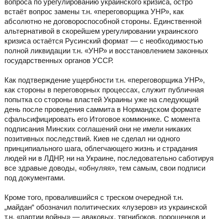
вопроса по урегулированию украинского кризиса, остро
встаёт вопрос замены т.н. «переговорщика УНР», как
абсолютно не договороспособной стороны. Единственной
альтернативой в скорейшем урегулировании украинского
кризиса остаётся Русинский формат — с необходимостью
полной ликвидации т.н. «УНР» и восстановлением законных
государственных органов УССР.
Как подтверждение ущербности т.н. «переговорщика УНР»,
как стороны в переговорных процессах, служит публичная
попытка со стороны властей Украины уже на следующий
день после проведения саммита в Нормандском формате
сфальсифицировать его Итоговое коммюнике. С момента
подписания Минских соглашений они не имели никаких
позитивных последствий. Киев не сделал ни одного
принципиального шага, облегчающего жизнь и страдания
людей ни в ЛДНР, ни на Украине, последовательно саботируя
все здравые доводы, «обнуляя», тем самым, свои подписи
под документами.
Кроме того, провалившийся с треском очередной т.н.
„майдан“ обозначил политических «лузеров» из украинской
т.н. «партии войны» — аваковых, тягнибоков, порошенков и