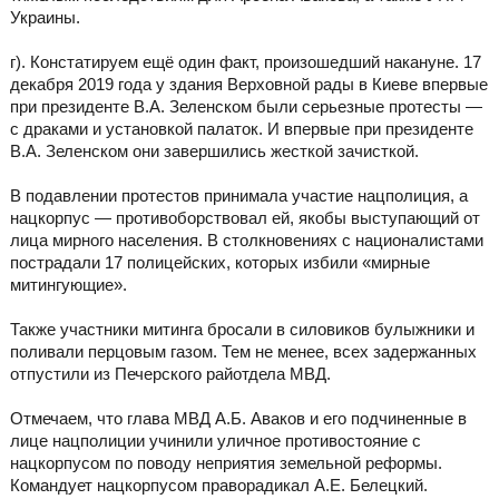
Украины.
г). Констатируем ещё один факт, произошедший накануне. 17
декабря 2019 года у здания Верховной рады в Киеве впервые
при президенте В.А. Зеленском были серьезные протесты —
с драками и установкой палаток. И впервые при президенте
В.А. Зеленском они завершились жесткой зачисткой.
В подавлении протестов принимала участие нацполиция, а
нацкорпус — противоборствовал ей, якобы выступающий от
лица мирного населения. В столкновениях с националистами
пострадали 17 полицейских, которых избили «мирные
митингующие».
Также участники митинга бросали в силовиков булыжники и
поливали перцовым газом. Тем не менее, всех задержанных
отпустили из Печерского райотдела МВД.
Отмечаем, что глава МВД А.Б. Аваков и его подчиненные в
лице нацполиции учинили уличное противостояние с
нацкорпусом по поводу неприятия земельной реформы.
Командует нацкорпусом праворадикал А.Е. Белецкий.