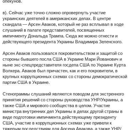
опекунов.
в). Сейчас уже точно сложно опровергнуть участие
украинских деятелей в американских делах. В центре
скандала — Арсен Аваков, который не раз всплывал в ходе
слушаний в палате представителей, посвященных
импичменту Дональда Трампа. Сюда же можно отнести и
действующего президента Украины Владимира Зеленского.
Арсен Аваков пользовался покровительством и защитой со
стороны бывшего посла США в Украине Мари Йованович и
ныне экс-спецпредставителя госдепа США по Украине Курта
Волкера. Аваков был причастен, как и его покровители, в
крупных коррупционных схемах со стороны демократической
партии США в Украине.
Стенограммы слушаний являются поводом для экстренного
принятия решений со стороны руководства УНР/Украины, а
также США и мирового сообщества в целом. Участие
министра внутренних дел Украины в делах другой страны в
виде подготовки импичмента действующему президенту
США, участие в коррупционных схемах уже привели к
тяжелым последствиям для Арсена Авакова, а также УНР/