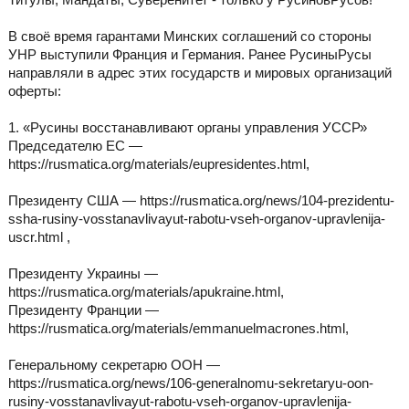
В своё время гарантами Минских соглашений со стороны
УНР выступили Франция и Германия. Ранее РусиныРусы
направляли в адрес этих государств и мировых организаций
оферты:
1. «Русины восстанавливают органы управления УССР»
Председателю ЕС —
https://rusmatica.org/materials/eupresidentes.html,
Президенту США — https://rusmatica.org/news/104-prezidentu-
ssha-rusiny-vosstanavlivayut-rabotu-vseh-organov-upravlenija-
uscr.html ,
Президенту Украины —
https://rusmatica.org/materials/apukraine.html,
Президенту Франции —
https://rusmatica.org/materials/emmanuelmacrones.html,
Генеральному секретарю ООН —
https://rusmatica.org/news/106-generalnomu-sekretaryu-oon-
rusiny-vosstanavlivayut-rabotu-vseh-organov-upravlenija-