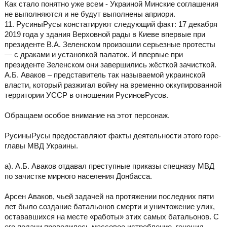
Как стало понятно уже всем - Украиной Минские соглашения
не выполняются и не будут выполнены априори.
11. РусиныРусы констатируют следующий факт: 17 декабря
2019 года у здания Верховной рады в Киеве впервые при
президенте В.А. Зеленском произошли серьезные протесты
— с драками и установкой палаток. И впервые при
президенте Зеленском они завершились жёсткой зачисткой.
А.Б. Аваков – представитель так называемой украинской
власти, который разжигал войну на временно оккупированной
территории УССР в отношении РусиновРусов.
Обращаем особое внимание на этот персонаж.
РусиныРусы предоставляют факты деятельности этого горе-
главы МВД Украины.
а). А.Б. Аваков отдавал преступные приказы спецназу МВД
по зачистке мирного населения Донбасса.
Арсен Аваков, чьей задачей на протяжении последних пяти
лет было создание батальонов смерти и уничтожение улик,
остававшихся на месте «работы» этих самых батальонов. С
его подачи проводилось массовое истребление, геноцид