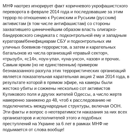
МНФ наотрез игнорирует факт коричневого укрофашистского
переворота в феврале 2014 года и последовавшие за этим
террор по отношению к Русинским и Руським (русским)
активистам (в том числе антифашистам) со стороны
захватившего цинничнейшим образом власть олигархо-
бандеровского синдиката с подконтрольной ему и западным
кураторам/бенефициарам СБУ и подконтрольных им
уличных боевиков-террористов, а затем и карательных
батальонов из числа организаций «правый сектор»,
«трызуб», «с14», «оун-упа», «уна-унсо», «азов» и прочих.
Самым ярким (но не единственным) примером
безнаказанного разгула этих террористических организаций
является показательная карательная акция 2 мая 2014 года, в
результате которой в прямом эфире, на камеры были
жестоко убиты и сожжены несколько сот активистов
Куликового поля и других жителей Одессы, а число жертв
намеренно занижено до 48, чтоб к расследованию не
подключились международные структуры, включая ООН.
Эти факты и вопрос о неотвратимости наказания за них всех
организаторов и исполнителей этого и подобных
преступлений на Украине за 6 лет в рамках МНФ не
подымается от слова вообще!