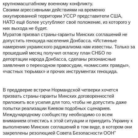
крупномасштабному военному конфликту.
Своими агрессивными действиями на временно
оккупированной территории УССР представители США,
НАТО ещё более усугубляют своё положение, из которого у
них выхода не будет.
Муратов призвал страны-гаранты Минских соглашений не
допустить геноцида населения Донбасса. «Истинные
намерения украинского радикализма нам известны. Только за
прошедший месяц получил огласку план СНБО по
депортации народа Донбасса, сделаны резонансные
заявления о переходном правосудии, «комиссиях правды»,
«частных тюрьмах» и прочих инструментах геноцида.
В преддверие встречи Нормандской четверки хочется
призвать страны-гаранты Минских договоренностей
приложить все усилия для того, чтобы не допустить даже
попытки реализации Киевом подобных сценариев.
Международному сообществу необходимо со всем
вниманием отнестись к этой ситуации и принудить Украину к
выполнению Минских соглашений в том виде, в котором они
закреплены резолюцией Совета Безопасности ООН"