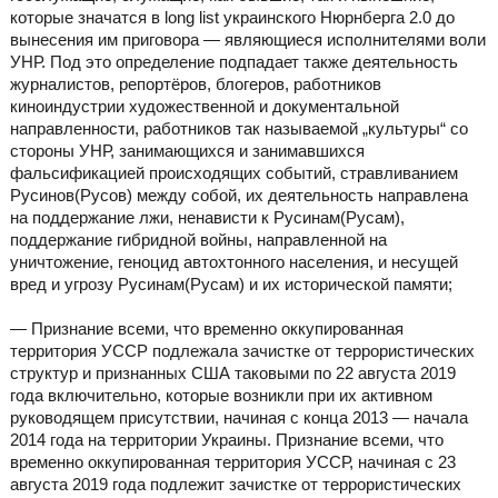
которые значатся в long list украинского Нюрнберга 2.0 до
вынесения им приговора — являющиеся исполнителями воли
УНР. Под это определение подпадает также деятельность
журналистов, репортёров, блогеров, работников
киноиндустрии художественной и документальной
направленности, работников так называемой „культуры“ со
стороны УНР, занимающихся и занимавшихся
фальсификацией происходящих событий, стравливанием
Русинов(Русов) между собой, их деятельность направлена
на поддержание лжи, ненависти к Русинам(Русам),
поддержание гибридной войны, направленной на
уничтожение, геноцид автохтонного населения, и несущей
вред и угрозу Русинам(Русам) и их исторической памяти;
— Признание всеми, что временно оккупированная
территория УССР подлежала зачистке от террористических
структур и признанных США таковыми по 22 августа 2019
года включительно, которые возникли при их активном
руководящем присутствии, начиная с конца 2013 — начала
2014 года на территории Украины. Признание всеми, что
временно оккупированная территория УССР, начиная с 23
августа 2019 года подлежит зачистке от террористических