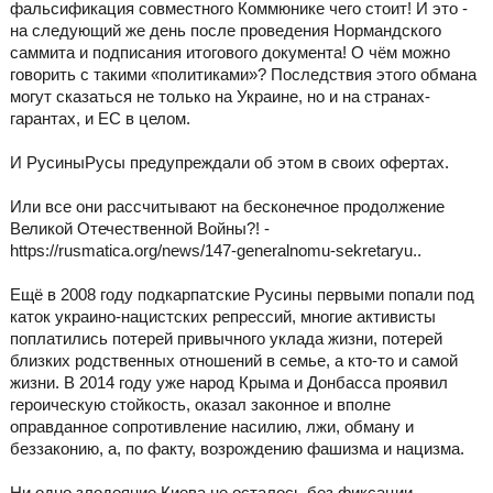
фальсификация совместного Коммюнике чего стоит! И это -
на следующий же день после проведения Нормандского
саммита и подписания итогового документа! О чём можно
говорить с такими «политиками»? Последствия этого обмана
могут сказаться не только на Украине, но и на странах-
гарантах, и ЕС в целом.
И РусиныРусы предупреждали об этом в своих офертах.
Или все они рассчитывают на бесконечное продолжение
Великой Отечественной Войны?! -
https://rusmatica.org/news/147-generalnomu-sekretaryu..
Ещё в 2008 году подкарпатские Русины первыми попали под
каток украино-нацистских репрессий, многие активисты
поплатились потерей привычного уклада жизни, потерей
близких родственных отношений в семье, а кто-то и самой
жизни. В 2014 году уже народ Крыма и Донбасса проявил
героическую стойкость, оказал законное и вполне
оправданное сопротивление насилию, лжи, обману и
беззаконию, а, по факту, возрождению фашизма и нацизма.
Ни одно злодеяние Киева не осталось без фиксации