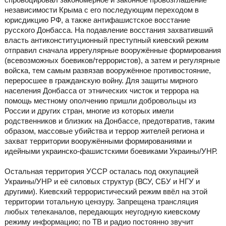
независимости Крыма с его последующим переходом в
юрисдикцию РФ, а также антифашистское восстание
русского Донбасса. На подавление восстания захвативший
власть антиконституционный преступный киевский режим
отправил сначала иррегулярные вооружённые формирования
(всевозможных боевиков/террористов), а затем и регулярные
войска, тем самым развязав вооружённое противостояние,
переросшее в гражданскую войну. Для защиты мирного
населения Донбасса от этнических чисток и террора на
помощь местному ополчению пришли добровольцы из
России и других стран, многие из которых имели
родственников и близких на Донбассе, предотвратив, таким
образом, массовые убийства и террор жителей региона и
захват территории вооружёнными формированиями и
идейными украинско-фашистскими боевиками Украины/УНР.
Остальная территория УССР осталась под оккупацией
Украины/УНР и её силовых структур (ВСУ, СБУ и НГУ и
другими). Киевский террористический режим ввёл на этой
территории тотальную цензуру. Запрещена трансляция
любых телеканалов, передающих неугодную киевскому
режиму информацию; по ТВ и радио постоянно звучит