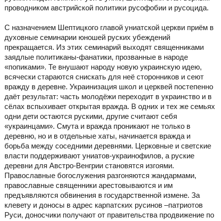
проводником австрийской политики русофобии и русоцида.
С назначением Шептицкого главой униатской церкви приём в
духовные семинарии юношей руских убеждений
прекращается. Из этих семинарий выходят священниками
заядлые политиканы-фанатики, прозванные в народе
«попиками». Те внушают народу новую украинскую идею,
всячески стараются снискать для неё сторонников и сеют
вражду в деревне. Украинизация школ и церквей постепенно
даёт результат: часть молодёжи переходит в украинство и в
сёлах вспыхивает открытая вражда. В одних и тех же семьях
одни дети остаются рускими, другие считают себя
«украинцами». Смута и вражда проникают не только в
деревню, но и в отдельные хаты, начинается вражда и
борьба между соседними деревнями. Церковные и светские
власти поддерживают униатов-украинофилов, а руские
деревни для Австро-Венгрии становятся изгоями.
Православные богослужения разгоняются жандармами,
православные священники арестовываются и им
предъявляются обвинения в государственной измене. За
клевету и доносы в адрес карпатских русинов –патриотов
Руси, доносчики получают от правительства продвижение по