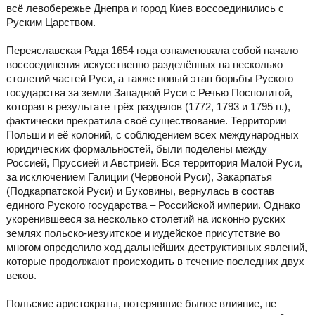
всё левобережье Днепра и город Киев воссоединились с
Руским Царством.
Переяславская Рада 1654 года ознаменовала собой начало
воссоединения искусственно разделённых на несколько
столетий частей Руси, а также новый этап борьбы Руского
государства за земли Западной Руси с Речью Посполитой,
которая в результате трёх разделов (1772, 1793 и 1795 гг.),
фактически прекратила своё существование. Территории
Польши и её колоний, с соблюдением всех международных
юридических формальностей, были поделены между
Россией, Пруссией и Австрией. Вся территория Малой Руси,
за исключением Галиции (Червоной Руси), Закарпатья
(Подкарпатской Руси) и Буковины, вернулась в состав
единого Руского государства – Российской империи. Однако
укоренившееся за несколько столетий на исконно руских
землях польско-иезуитское и иудейское присутствие во
многом определило ход дальнейших деструктивных явлений,
которые продолжают происходить в течение последних двух
веков.
Польские аристократы, потерявшие былое влияние, не