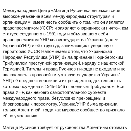
Международный Центр «Матица Русинов», выражая своё
высокое уважение всем международным структурам и
организациям, имеет честь сообщить о том, что он является
правопреемником УССР; и заявляет о юридически ничтожном
статусе созданного в 1991 году и объявившего себя
правопреемником УНР квазигосударства Украина (далее -
Украина/УНР) и её структур, занимающих суверенную
территорию УССР. Напоминаем о том, что Украинская
Народная Республика (УНР) была признана Нюрнбергским
Трибуналом преступной организацией, наряду с нацистской
Германией. Титулы и права Русинов никогда не входили и не
включались в правовой титул квазигосударства Украины/
УНР, её предшественников и их резидентов, деятельность
которых осуждена в 1945-1946 гг. военным Трибуналом. Все
права УНР, как некоего самостоятельного субъекта
международного права, безусловно прекращены и
блокированы к пересмотру. Украина/УНР была признана
только Аргентиной, тогда как мировое сообщество признало
её по умолчанию.
Матица Русинов требует от руководства Аргентины отозвать