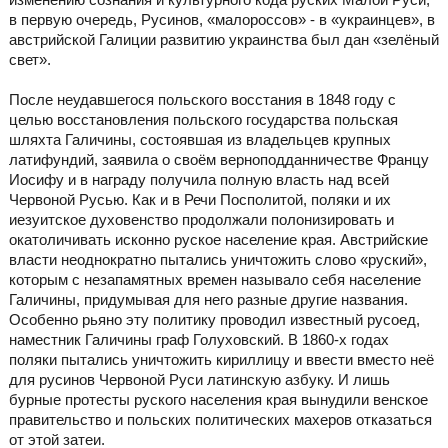
в первую очередь, Русинов, «малороссов» - в «украинцев», в
австрийской Галиции развитию украинства был дан «зелёный
свет».
После неудавшегося польского восстания в 1848 году с
целью восстановления польского государства польская
шляхта Галичины, состоявшая из владельцев крупных
латифундий, заявила о своём верноподданничестве Францу
Иосифу и в награду получила полную власть над всей
Червоной Русью. Как и в Речи Посполитой, поляки и их
иезуитское духовенство продолжали полонизировать и
окатоличивать исконно руское население края. Австрийские
власти неоднократно пытались уничтожить слово «руский»,
которым с незапамятных времен называло себя население
Галичины, придумывая для него разные другие названия.
Особенно рьяно эту политику проводил известный русоед,
наместник Галичины граф Голуховский. В 1860-х годах
поляки пытались уничтожить кириллицу и ввести вместо неё
для русинов Червоной Руси латинскую азбуку. И лишь
бурные протесты руского населения края вынудили венское
правительство и польских политических махеров отказаться
от этой затеи.