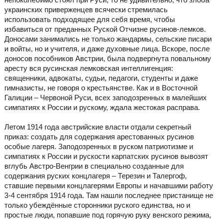
украинских приверженцев всячески стремилась
использовать подходящее для себя время, чтобы
избавиться от преданных Руской Отчизне русинов-лемков.
Доносами занимались не только жандармы, сельские писари
и войты, но и учителя, и даже духовные лица. Вскоре, после
доносов пособников Австрии, была подвергнута повальному
аресту вся русинская лемковская интеллигенция:
священники, адвокаты, судьи, педагоги, студенты и даже
гимназисты, не говоря о крестьянстве. Как и в Восточной
Галиции – Червоной Руси, всех заподозренных в малейших
симпатиях к России и рускому, ждала жестокая расправа.
Летом 1914 года австрийские власти отдали секретный
приказ: создать для содержания арестованных русинов
особые лагеря. Заподозренных в руском патриотизме и
симпатиях к России и рускости карпатских русинов вывозят
вглубь Австро-Венгрии в специально созданные для
содержания руских концлагеря – Терезин и Талергоф,
ставшие первыми концлагерями Европы и начавшими работу
3-4 сентября 1914 года. Там нашли последнее пристанище не
только убеждённые сторонники руского единства, но и
простые люди, попавшие под горячую руку венского режима,