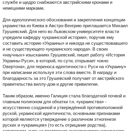
службе и щедро снабжаются австрийскими кронами и
немецкими марками.
Для идеологического обоснования и закрепления концепции
украинства из Киева в Австро-Венгрию приглашается Михаил
Грушевский. Для него во Львовском университете власти
учредили кафедру «украинской истории», поручив ему
составить историю «Украины» и никогда не существовавшего
и не существующего «украинского народа». В своих
«научных» изысканиях Грушевский, пишет работу «История
Украины-Руси», в которой, по сути, открывает «окно
Овертона», для переноса идентичности с Руси на «Украину»
при написании используя эти слова вместе. В награду и
благодарность за это Грушевский получает от австрийского
правительства виллу-дом и другие привилегии.
Таким образом, именно Галиция стала благодатной почвой и
главным полигоном для обкатки т.н. «украинства» -
искусственно созданной и утверждённой противоположной
руской, украинской идентичности, основными признаками
которой являются утверждение о различном этногенезе
руских и «украинцев» (то есть отрицание родства),
сепаратизм, курс на построение «независимого украинского