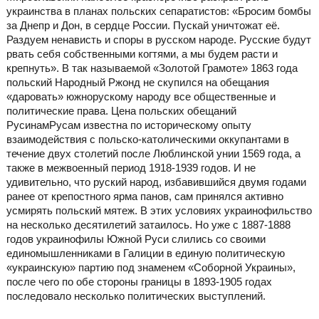
украинства в планах польских сепаратистов: «Бросим бомбы
за Днепр и Дон, в сердце России. Пускай уничтожат её.
Раздуем ненависть и споры в русском народе. Русские будут
рвать себя собственными когтями, а мы будем расти и
крепнуть». В так называемой «Золотой Грамоте» 1863 года
польский Народный Ржонд не скупился на обещания
«даровать» южнорускому народу все общественные и
политические права. Цена польских обещаний
РусинамРусам известна по историческому опыту
взаимодействия с польско-католическими оккупантами в
течение двух столетий после Люблинской унии 1569 года, а
также в межвоенный период 1918-1939 годов. И не
удивительно, что руский народ, избавившийся двумя годами
ранее от крепостного ярма панов, сам принялся активно
усмирять польский мятеж. В этих условиях украинофильство
на несколько десятилетий затаилось. Но уже с 1887-1888
годов украинофилы Южной Руси слились со своими
единомышленниками в Галиции в единую политическую
«украинскую» партию под знаменем «Соборной Украины»,
после чего по обе стороны границы в 1893-1905 годах
последовало несколько политических выступлений.