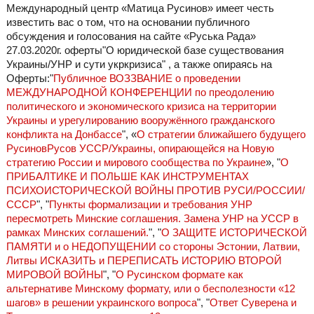
Международный центр «Матица Русинов» имеет честь
известить вас о том, что на основании публичного
обсуждения и голосования на сайте «Руська Рада»
27.03.2020г. оферты"О юридической базе существования
Украины/УНР и сути укркризиса" , а также опираясь на
Оферты:"
Публичное ВОЗЗВАНИЕ о проведении
МЕЖДУНАРОДНОЙ КОНФЕРЕНЦИИ по преодолению
политического и экономического кризиса на территории
Украины и урегулированию вооружённого гражданского
конфликта на Донбассе
", «
О стратегии ближайшего будущего
РусиновРусов УССР/Украины, опирающейся на Новую
стратегию России и мирового сообщества по Украине
», "
О
ПРИБАЛТИКЕ И ПОЛЬШЕ КАК ИНСТРУМЕНТАХ
ПСИХОИСТОРИЧЕСКОЙ ВОЙНЫ ПРОТИВ РУСИ/РОССИИ/
СССР
", "
Пункты формализации и требования УНР
пересмотреть Минские соглашения. Замена УНР на УССР в
рамках Минских соглашений.
", "
О ЗАЩИТЕ ИСТОРИЧЕСКОЙ
ПАМЯТИ и о НЕДОПУЩЕНИИ со стороны Эстонии, Латвии,
Литвы ИСКАЗИТЬ и ПЕРЕПИСАТЬ ИСТОРИЮ ВТОРОЙ
МИРОВОЙ ВОЙНЫ
", "
О Русинском формате как
альтернативе Минскому формату, или о бесполезности «12
шагов» в решении украинского вопроса
", "
Ответ Суверена и