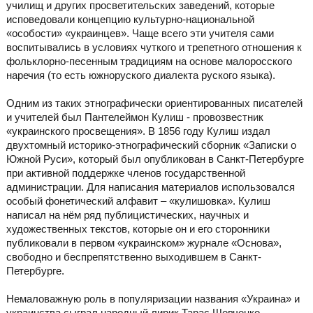
училищ и других просветительских заведений, которые
исповедовали концепцию культурно-национальной
«особости» «украинцев». Чаще всего эти учителя сами
воспитывались в условиях чуткого и трепетного отношения к
фольклорно-песенным традициям на основе малоросского
наречия (то есть южноруского диалекта руского языка).
Одним из таких этнографически ориентированных писателей
и учителей был Пантелеймон Кулиш - провозвестник
«украинского просвещения». В 1856 году Кулиш издал
двухтомный историко-этнографический сборник «Записки о
Южной Руси», который был опубликован в Санкт-Петербурге
при активной поддержке членов государственной
администрации. Для написания материалов использовался
особый фонетический алфавит – «кулишовка». Кулиш
написал на нём ряд публицистических, научных и
художественных текстов, которые он и его сторонники
публиковали в первом «украинском» журнале «Основа»,
свободно и беспрепятственно выходившем в Санкт-
Петербурге.
Немаловажную роль в популяризации названия «Украина» и
украинства сыграл народный лирик Тарас Шевченко,