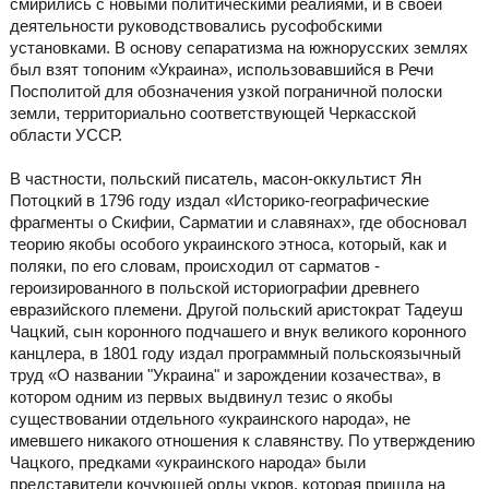
смирились с новыми политическими реалиями, и в своей
деятельности руководствовались русофобскими
установками. В основу сепаратизма на южнорусских землях
был взят топоним «Украина», использовавшийся в Речи
Посполитой для обозначения узкой пограничной полоски
земли, территориально соответствующей Черкасской
области УССР.
В частности, польский писатель, масон-оккультист Ян
Потоцкий в 1796 году издал «Историко-географические
фрагменты о Скифии, Сарматии и славянах», где обосновал
теорию якобы особого украинского этноса, который, как и
поляки, по его словам, происходил от сарматов -
героизированного в польской историографии древнего
евразийского племени. Другой польский аристократ Тадеуш
Чацкий, сын коронного подчашего и внук великого коронного
канцлера, в 1801 году издал программный польскоязычный
труд «О названии "Украина" и зарождении козачества», в
котором одним из первых выдвинул тезис о якобы
существовании отдельного «украинского народа», не
имевшего никакого отношения к славянству. По утверждению
Чацкого, предками «украинского народа» были
представители кочующей орды укров, которая пришла на