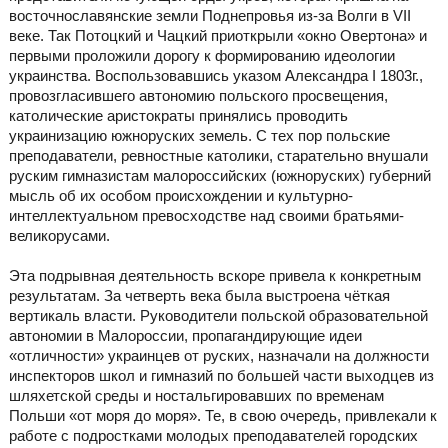
восточнославянские земли Поднепровья из-за Волги в VII
веке. Так Потоцкий и Чацкий приоткрыли «окно Овертона» и
первыми проложили дорогу к формированию идеологии
украинства. Воспользовавшись указом Александра I 1803г.,
провозгласившего автономию польского просвещения,
католические аристократы принялись проводить
украинизацию южноруских земель. С тех пор польские
преподаватели, ревностные католики, старательно внушали
руским гимназистам малороссийских (южноруских) губерний
мысль об их особом происхождении и культурно-
интеллектуальном превосходстве над своими братьями-
великорусами.
Эта подрывная деятельность вскоре привела к конкретным
результатам. За четверть века была выстроена чёткая
вертикаль власти. Руководители польской образовательной
автономии в Малороссии, пропагандирующие идеи
«отличности» украинцев от руских, назначали на должности
инспекторов школ и гимназий по большей части выходцев из
шляхетской среды и ностальгировавших по временам
Польши «от моря до моря». Те, в свою очередь, привлекали к
работе с подростками молодых преподавателей городских