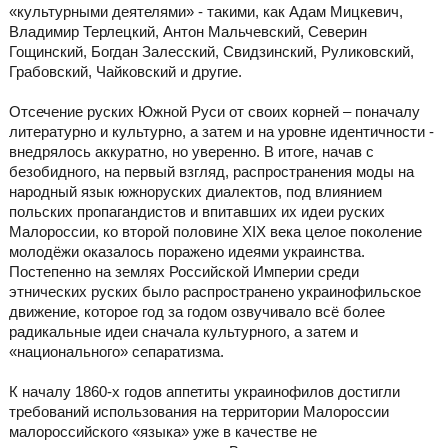
«культурными деятелями» - такими, как Адам Мицкевич,
Владимир Терлецкий, Антон Мальчевский, Северин
Гощинский, Богдан Залесский, Свидзинский, Руликовский,
Грабовский, Чайковский и другие.
Отсечение руских Южной Руси от своих корней – поначалу
литературно и культурно, а затем и на уровне идентичности -
внедрялось аккуратно, но уверенно. В итоге, начав с
безобидного, на первый взгляд, распространения моды на
народный язык южноруских диалектов, под влиянием
польских пропагандистов и впитавших их идеи руских
Малороссии, ко второй половине ХІХ века целое поколение
молодёжи оказалось поражено идеями украинства.
Постепенно на землях Российской Империи среди
этнических руских было распространено украинофильское
движение, которое год за годом озвучивало всё более
радикальные идеи сначала культурного, а затем и
«национального» сепаратизма.
К началу 1860-х годов аппетиты украинофилов достигли
требований использования на территории Малороссии
малороссийского «языка» уже в качестве не