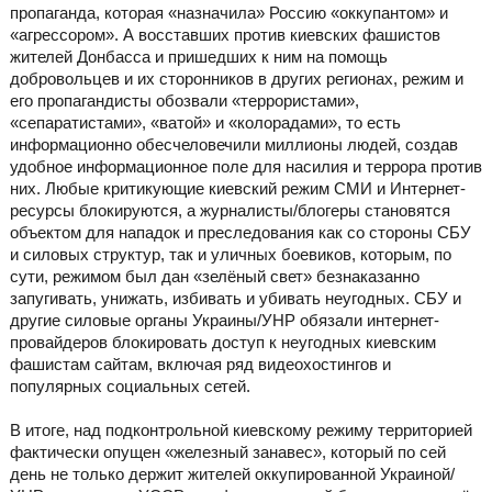
пропаганда, которая «назначила» Россию «оккупантом» и
«агрессором». А восставших против киевских фашистов
жителей Донбасса и пришедших к ним на помощь
добровольцев и их сторонников в других регионах, режим и
его пропагандисты обозвали «террористами»,
«сепаратистами», «ватой» и «колорадами», то есть
информационно обесчеловечили миллионы людей, создав
удобное информационное поле для насилия и террора против
них. Любые критикующие киевский режим СМИ и Интернет-
ресурсы блокируются, а журналисты/блогеры становятся
объектом для нападок и преследования как со стороны СБУ
и силовых структур, так и уличных боевиков, которым, по
сути, режимом был дан «зелёный свет» безнаказанно
запугивать, унижать, избивать и убивать неугодных. СБУ и
другие силовые органы Украины/УНР обязали интернет-
провайдеров блокировать доступ к неугодных киевским
фашистам сайтам, включая ряд видеохостингов и
популярных социальных сетей.
В итоге, над подконтрольной киевскому режиму территорией
фактически опущен «железный занавес», который по сей
день не только держит жителей оккупированной Украиной/