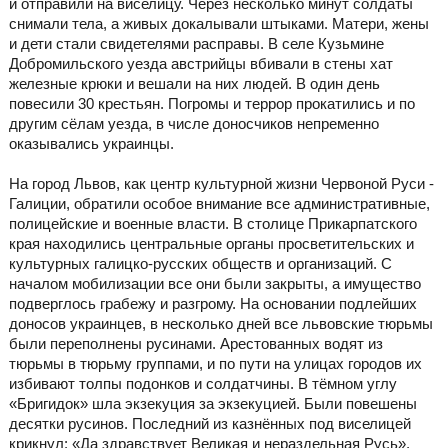
и отправили на виселицу. Через несколько минут солдаты
снимали тела, а живых докалывали штыками. Матери, жены
и дети стали свидетелями расправы. В селе Кузьмине
Добромильского уезда австрийцы вбивали в стены хат
железные крюки и вешали на них людей. В один день
повесили 30 крестьян. Погромы и террор прокатились и по
другим сёлам уезда, в числе доносчиков непременно
оказывались украинцы.
На город Львов, как центр культурной жизни Червоной Руси -
Галиции, обратили особое внимание все административные,
полицейские и военные власти. В столице Прикарпатского
края находились центральные органы просветительских и
культурных галицко-русских обществ и организаций. С
началом мобилизации все они были закрыты, а имущество
подверглось грабежу и разгрому. На основании подлейших
доносов украинцев, в несколько дней все львовские тюрьмы
были переполнены русинами. Арестованных водят из
тюрьмы в тюрьму группами, и по пути на улицах городов их
избивают толпы подонков и солдатчины. В тёмном углу
«Бригидок» шла экзекуция за экзекуцией. Были повешены
десятки русинов. Последний из казнённых под виселицей
крикнул: «Да здравствует Великая и нераздельная Русь»,