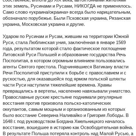
этих земель, Русинами и Русами, НИКОГДА не применялось.
Само слово «украина/окраина» всегда было нарицательным,
обозначало порубежье. Были Псковская украина, Рязанская
украина, Московская украина и другие.
Ударом по Русинам и Русам, жившим на территории Южной
Руси, стала Люблинская уния, заключённая в январе 1569
года, результатом которой стало фактическое поглощение
Литовской Руси Польшей и образование государства Речь
Посполитая, в котором огромным влиянием пользовались
агенты Святого престола. Подчинявшиеся Ватикану власти
Речи Посполитой приступили к борьбе с православием и с
рускостью, для оказавшейся под ярмом польской шляхты
части Руси наступили тяжелейшие времена. Храмы
превращались в вертепы, населению навязывали униатство.
Православные руские крестьяне поднимали регулярные
восстания против произвола польско-католических
оккупантов, самым мощным и организованным из которых
было восстание Северина Наливайко и Григория Лободы. В
1648 г. под руководством Богдана Хмельницкого началось
восстание, вошедшее в историю как Освободительная война.
В результате Польша потеряла контроль над Малой Русью, а