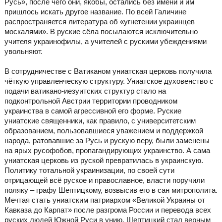
Русь», после чего они, якобы, остались без имени и им
пришлось искать другое название. По всей Галичине
распространяется литература об «угнетении украинцев
москалями». В руские сёла посылаются исключительно
учителя украинофилы, а учителей с рускими убеждениями
увольняют.
В сотрудничестве с Ватиканом униатская церковь получила
чёткую управленческую структуру. Униатское духовенство с
подачи ватикано-иезуитских структур стало на
подконтрольной Австрии территории проводником
украинства в самой агрессивной его форме. Руские
униатские священники, как правило, с университетским
образованием, пользовавшиеся уважением и поддержкой
народа, ратовавшие за Русь и рускую веру, были заменены
на ярых русофобов, пропагандирующих украинство. А сама
униатская церковь из руской превратилась в украинскую.
Политику тотальной украинизации, по своей сути
отрицающей всё руское и православное, власти поручили
поляку – графу Шептицкому, возвысив его в сан митрополита.
Мечтая стать униатским патриархом «Великой Украины от
Кавказа до Карпат» после разгрома России и перевода всех
руских людей Южной Руси в унию, Шептицкий стал верным