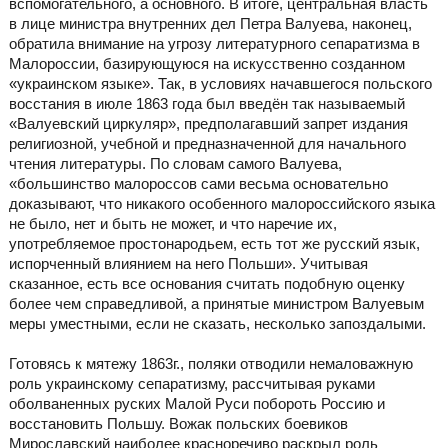
вспомогательного, а основного. В итоге, центральная власть
в лице министра внутренних дел Петра Валуева, наконец,
обратила внимание на угрозу литературного сепаратизма в
Малороссии, базирующуюся на искусственно созданном
«украинском языке». Так, в условиях начавшегося польского
восстания в июле 1863 года был введён так называемый
«Валуевский циркуляр», предполагавший запрет издания
религиозной, учебной и предназначенной для начального
чтения литературы. По словам самого Валуева,
«большинство малороссов сами весьма основательно
доказывают, что никакого особенного малороссийского языка
не было, нет и быть не может, и что наречие их,
употребляемое простонародьем, есть тот же русский язык,
испорченный влиянием на него Польши». Учитывая
сказанное, есть все основания считать подобную оценку
более чем справедливой, а принятые министром Валуевым
меры уместными, если не сказать, несколько запоздалыми.
Готовясь к мятежу 1863г., поляки отводили немаловажную
роль украинскому сепаратизму, рассчитывая руками
оболваненных руских Малой Руси побороть Россию и
восстановить Польшу. Вожак польских боевиков
Мирославский наиболее красноречиво раскрыл роль