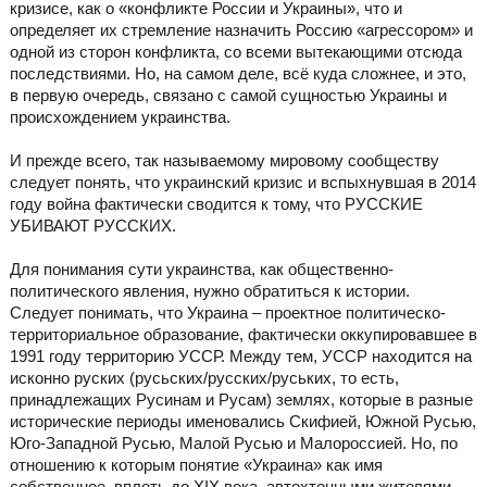
кризисе, как о «конфликте России и Украины», что и
определяет их стремление назначить Россию «агрессором» и
одной из сторон конфликта, со всеми вытекающими отсюда
последствиями. Но, на самом деле, всё куда сложнее, и это,
в первую очередь, связано с самой сущностью Украины и
происхождением украинства.
И прежде всего, так называемому мировому сообществу
следует понять, что украинский кризис и вспыхнувшая в 2014
году война фактически сводится к тому, что РУССКИЕ
УБИВАЮТ РУССКИХ.
Для понимания сути украинства, как общественно-
политического явления, нужно обратиться к истории.
Следует понимать, что Украина – проектное политическо-
территориальное образование, фактически оккупировавшее в
1991 году территорию УССР. Между тем, УССР находится на
исконно руских (русьских/русских/руських, то есть,
принадлежащих Русинам и Русам) землях, которые в разные
исторические периоды именовались Скифией, Южной Русью,
Юго-Западной Русью, Малой Русью и Малороссией. Но, по
отношению к которым понятие «Украина» как имя
собственное, вплоть до ХІХ века, автохтонными жителями