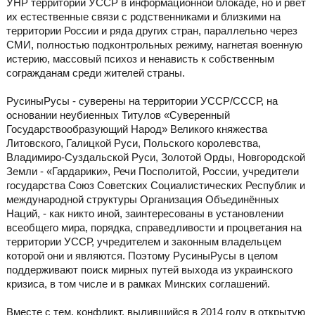
УНР территории УССР в информационной блокаде, но и рвёт
их естественные связи с родственниками и близкими на
территории России и ряда других стран, параллельно через
СМИ, полностью подконтрольных режиму, нагнетая военную
истерию, массовый психоз и ненависть к собственным
согражданам среди жителей страны.
РусиныРусы - суверены на территории УССР/СССР, на
основании неубиенных Титулов «Суверенный
Государствообразующий Народ» Великого княжества
Литовского, Галицкой Руси, Польского королевства,
Владимиро-Суздальской Руси, Золотой Орды, Новгородской
Земли - «Гардарики», Речи Посполитой, России, учредители
государства Союз Советских Социалистических Республик и
международной структуры Организация Объединённых
Наций, - как никто иной, заинтересованы в установлении
всеобщего мира, порядка, справедливости и процветания на
территории УССР, учредителем и законным владельцем
которой они и являются. Поэтому РусиныРусы в целом
поддерживают поиск мирных путей выхода из украинского
кризиса, в том числе и в рамках Минских соглашений.
Вместе с тем, конфликт, вылившийся в 2014 году в открытую