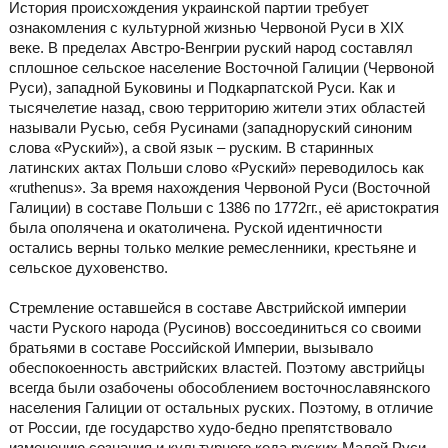
История происхождения украинской партии требует
ознакомления с культурной жизнью Червоной Руси в ХІХ
веке. В пределах Австро-Венгрии руский народ составлял
сплошное сельское население Восточной Галиции (Червоной
Руси), западной Буковины и Подкарпатской Руси. Как и
тысячелетие назад, свою территорию жители этих областей
называли Русью, себя Русинами (западноруский синоним
слова «Руский»), а свой язык – руским. В старинных
латинских актах Польши слово «Руский» переводилось как
«ruthenus». За время нахождения Червоной Руси (Восточной
Галиции) в составе Польши с 1386 по 1772гг., её аристократия
была ополячена и окатоличена. Руской идентичности
остались верны только мелкие ремесленники, крестьяне и
сельское духовенство.
Стремление оставшейся в составе Австрийской империи
части Руского народа (Русинов) воссоединиться со своими
братьями в составе Российской Империи, вызывало
обеспокоенность австрийских властей. Поэтому австрийцы
всегда были озабочены обособлением восточнославянского
населения Галиции от остальных руских. Поэтому, в отличие
от России, где государство худо-бедно препятствовало
изменению сознания и культурного кода руских Малой Руси,