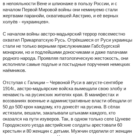
в нелояльности Вене и шпионаже в пользу России, и с
началом Первой Мировой войны они неминуемо стали
жертвами паранойи, охватившей Австрию, и её верных
холуёв - «украинцев».
С началом войны австро-мадьярский террор повсеместно
охватил Прикарпатскую Русь. Отрёкшиеся от Руси украинцы
стали не только верными прислужниками Габсбургской
монархии, но и подлейшими доносчиками и даже палачами
родного народа. Проявляя патологическую жестокость, они
исполняли самые подлые и постыдные поручения немецких
наёмников.
Отступая с Галиции – Червоной Руси в августе-сентябре
1914г., австро-мадьярские войска вымещали свою злобу и
ненависть на русинских жителях края. В манифестах и
воззваниях военные и административные власти обещали от
50 до 500 крон каждому, кто донесёт на русина. В сёлах
истязали, вешали, закалывали штыками каждого, кто
оказался на пути изуверов. Так, в одном только селе Цуневе
Городокского уезда австрийские солдаты арестовали 60
крестьян и 80 женщин с детьми. Мужчин отделили от женщин