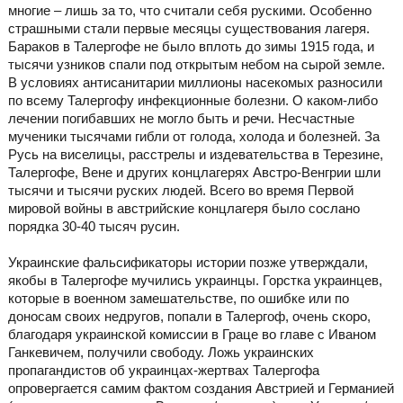
многие – лишь за то, что считали себя рускими. Особенно
страшными стали первые месяцы существования лагеря.
Бараков в Талергофе не было вплоть до зимы 1915 года, и
тысячи узников спали под открытым небом на сырой земле.
В условиях антисанитарии миллионы насекомых разносили
по всему Талергофу инфекционные болезни. О каком-либо
лечении погибавших не могло быть и речи. Несчастные
мученики тысячами гибли от голода, холода и болезней. За
Русь на виселицы, расстрелы и издевательства в Терезине,
Талергофе, Вене и других концлагерях Австро-Венгрии шли
тысячи и тысячи руских людей. Всего во время Первой
мировой войны в австрийские концлагеря было сослано
порядка 30-40 тысяч русин.
Украинские фальсификаторы истории позже утверждали,
якобы в Талергофе мучились украинцы. Горстка украинцев,
которые в военном замешательстве, по ошибке или по
доносам своих недругов, попали в Талергоф, очень скоро,
благодаря украинской комиссии в Граце во главе с Иваном
Ганкевичем, получили свободу. Ложь украинских
пропагандистов об украинцах-жертвах Талергофа
опровергается самим фактом создания Австрией и Германией