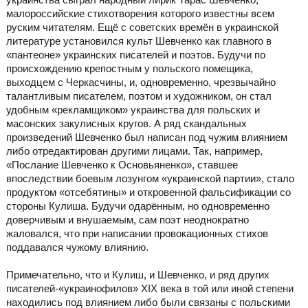
малороссийские стихотворения которого известны всем
руским читателям. Ещё с советских времён в украинской
литературе установился культ Шевченко как главного в
«пантеоне» украинских писателей и поэтов. Будучи по
происхождению крепостным у польского помещика,
выходцем с Черкасчины, и, одновременно, чрезвычайно
талантливым писателем, поэтом и художником, он стал
удобным «рекламщиком» украинства для польских и
масонских закулисных кругов. А ряд скандальных
произведений Шевченко был написан под чужим влиянием
либо отредактирован другими лицами. Так, например,
«Послание Шевченко к Основьяненко», ставшее
впоследствии боевым лозунгом «украинской партии», стало
продуктом «отсебятины» и откровенной фальсификации со
стороны Кулиша. Будучи одарённым, но одновременно
доверчивым и внушаемым, сам поэт неоднократно
жаловался, что при написании провокационных стихов
поддавался чужому влиянию.
Примечательно, что и Кулиш, и Шевченко, и ряд других
писателей-«украинофилов» ХІХ века в той или иной степени
находились под влиянием либо были связаны с польскими