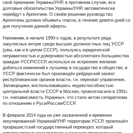
своё признание Украины/УНР, в противном случае, все
долговые обязательства Украины/УНР, автоматически
перейдут к Аргентине. О своём решении руководство
Аргентины должно объявить гласно, в течение девяти дней со
дня получения данной оферты.
Напомним, в начале 1990-х годов, в результате ряда
закулисных интриг среди высших должностных лиц УССР
(увы, как и в целом СССР), пользуясь юридической
неграмотностью и доверчивостью абсолютного большинства
граждан УССР/СССР, используя их искреннее желание
добиться изменений к лучшему в государстве и обществе, в
УССР фактически был произведён рейдерский захват
республиканских органов власти, т.е. перехват управления.
Заговорщики, воспользовавшись недееспособностью
центральной власти СССР в Москве, провозгласили в 1991г.
т.н. «независимость Украины», что стало актом сепаратизма
по отношению к Руси/России/СССР.
В феврале 2014 года на уже захваченной и временно
оккупированной Украиной/УНР территории УССР, произошёл
профашистский государственный переворот, который
спровоцировал закономерное и законное провозглашение