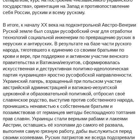
государства», ориентация на Запад и противопоставление
себя России, руским и всему рускому.
В итоге, к началу XX века на подконтрольной Австро-Венгрии
Руской земле был создан русофобский очаг для отработки
технологий социальной инженерии по превращению руских в
неруских и антируских. В результате на базе части руского
народа, тяготевшего к единению со своими братьями по
крови и вере, при поддержке и активном участии венского
правительства и Ватикана/иезуитов, сформировалась
искусственная и деструктивная политико-идеологическая
партия «украинцев» яростно русофобской направленности.
Украинский лагерь, взращенный при польском участии
австрийской администрацией и ватикано-иезуитской
церковной и образовательной политикой, отбросил своё
славянское родство, выступив против собственного народа,
проникшись ненавистью к собственным братьям и
позаимствовав от германцев методы беспощадного топтания
прав славян. Украинцы стали верными рабами и лакеями
Австрии, оставшись её холопами до самого её развала,
выполняя самую грязную работу, дабы выслужиться перед
своими хозяевами. Руских патриотов же всегда подозревали