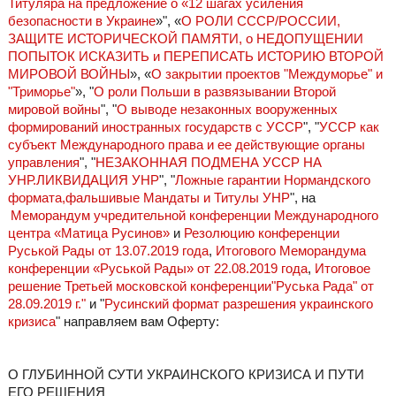
Титуляра на предложение о «12 шагах усиления
безопасности в Украине
»", «
О РОЛИ СССР/РОССИИ,
ЗАЩИТЕ ИСТОРИЧЕСКОЙ ПАМЯТИ, о НЕДОПУЩЕНИИ
ПОПЫТОК ИСКАЗИТЬ и ПЕРЕПИСАТЬ ИСТОРИЮ ВТОРОЙ
МИРОВОЙ ВОЙНЫ
», «
О закрытии проектов "Междуморье" и
"Триморье"
», "
О роли Польши в развязывании Второй
мировой войны
", "
О выводе незаконных вооруженных
формирований иностранных государств с УССР
", "
УССР как
субъект Международного права и ее действующие органы
управления
", "
НЕЗАКОННАЯ ПОДМЕНА УССР НА
УНР.ЛИКВИДАЦИЯ УНР
", "
Ложные гарантии Нормандского
формата,фальшивые Мандаты и Титулы УНР
", на
Меморандум учредительной конференции Международного
центра «Матица Русинов»
и
Резолюцию конференции
Руськой Рады от 13.07.2019 года
,
Итогового Меморандума
конференции «Руськой Рады» от 22.08.2019 года
,
Итоговое
решение Третьей московской конференции"Руська Рада" от
28.09.2019 г."
и "
Русинский формат разрешения украинского
кризиса
" направляем вам Оферту:
О ГЛУБИННОЙ СУТИ УКРАИНСКОГО КРИЗИСА И ПУТИ
ЕГО РЕШЕНИЯ