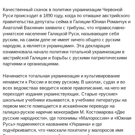
Качественный скачок в политике украинизации Червоной
Руси происходит в 1890 году, когда по отмашке австрийского
правительства депутаты сейма в Галиции Юлиан Романчук и
Анатолий Вахнянин заявили с трибуны, что «православно-
униатское население Галицкой Руси, называющее себя
руским, на самом деле не имеет ничего общего с руским
народом, а является украинцами». Эта декларация
ознаменовала начало политики тотальной украинизации в
австрийской Галиции и борьбы с рускими патриотическими
партиями и организациями.
Начинается тотальная украинизация и культивирование
ненависти к России и всему рускому. В школах, судах и во
всех ведомствах вводится новое правописание, на него же
переходят издания украинствующих. Старые «руские»
школьные учебники изымаются, в учебнике литературы на
первом месте помещается в искажённом переводе на
галицко-руское наречие монография М. Костомарова «Две
русские народности», где топонимы «Малороссия» и «Южная
Русь» подменяются названием «Украина» и где
подчёркивается, что «москали похитили у малоросов имя