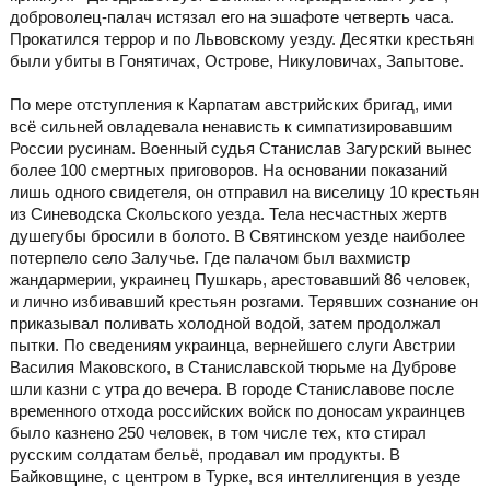
доброволец-палач истязал его на эшафоте четверть часа.
Прокатился террор и по Львовскому уезду. Десятки крестьян
были убиты в Гонятичах, Острове, Никуловичах, Запытове.
По мере отступления к Карпатам австрийских бригад, ими
всё сильней овладевала ненависть к симпатизировавшим
России русинам. Военный судья Станислав Загурский вынес
более 100 смертных приговоров. На основании показаний
лишь одного свидетеля, он отправил на виселицу 10 крестьян
из Синеводска Скольского уезда. Тела несчастных жертв
душегубы бросили в болото. В Святинском уезде наиболее
потерпело село Залучье. Где палачом был вахмистр
жандармерии, украинец Пушкарь, арестовавший 86 человек,
и лично избивавший крестьян розгами. Терявших сознание он
приказывал поливать холодной водой, затем продолжал
пытки. По сведениям украинца, вернейшего слуги Австрии
Василия Маковского, в Станиславской тюрьме на Дуброве
шли казни с утра до вечера. В городе Станиславове после
временного отхода российских войск по доносам украинцев
было казнено 250 человек, в том числе тех, кто стирал
русским солдатам бельё, продавал им продукты. В
Байковщине, с центром в Турке, вся интеллигенция в уезде