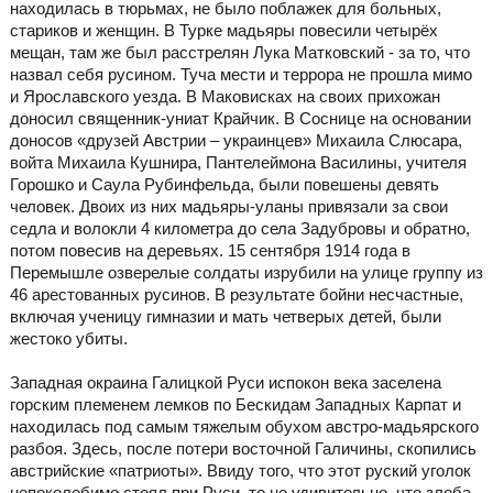
находилась в тюрьмах, не было поблажек для больных,
стариков и женщин. В Турке мадьяры повесили четырёх
мещан, там же был расстрелян Лука Матковский - за то, что
назвал себя русином. Туча мести и террора не прошла мимо
и Ярославского уезда. В Маковисках на своих прихожан
доносил священник-униат Крайчик. В Соснице на основании
доносов «друзей Австрии – украинцев» Михаила Слюсара,
войта Михаила Кушнира, Пантелеймона Василины, учителя
Горошко и Саула Рубинфельда, были повешены девять
человек. Двоих из них мадьяры-уланы привязали за свои
седла и волокли 4 километра до села Задубровы и обратно,
потом повесив на деревьях. 15 сентября 1914 года в
Перемышле озверелые солдаты изрубили на улице группу из
46 арестованных русинов. В результате бойни несчастные,
включая ученицу гимназии и мать четверых детей, были
жестоко убиты.
Западная окраина Галицкой Руси испокон века заселена
горским племенем лемков по Бескидам Западных Карпат и
находилась под самым тяжелым обухом австро-мадьярского
разбоя. Здесь, после потери восточной Галичины, скопились
австрийские «патриоты». Ввиду того, что этот руский уголок
непоколебимо стоял при Руси, то не удивительно, что злоба