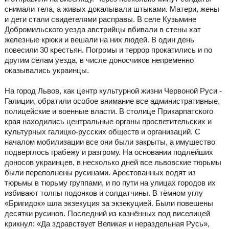
снимали тела, а живых докалывали штыками. Матери, жены
и дети стали свидетелями расправы. В селе Кузьмине
Добромильского уезда австрийцы вбивали в стены хат
железные крюки и вешали на них людей. В один день
повесили 30 крестьян. Погромы и террор прокатились и по
другим сёлам уезда, в числе доносчиков непременно
оказывались украинцы.
На город Львов, как центр культурной жизни Червоной Руси -
Галиции, обратили особое внимание все административные,
полицейские и военные власти. В столице Прикарпатского
края находились центральные органы просветительских и
культурных галицко-русских обществ и организаций. С
началом мобилизации все они были закрыты, а имущество
подверглось грабежу и разгрому. На основании подлейших
доносов украинцев, в несколько дней все львовские тюрьмы
были переполнены русинами. Арестованных водят из
тюрьмы в тюрьму группами, и по пути на улицах городов их
избивают толпы подонков и солдатчины. В тёмном углу
«Бригидок» шла экзекуция за экзекуцией. Были повешены
десятки русинов. Последний из казнённых под виселицей
крикнул: «Да здравствует Великая и нераздельная Русь»,