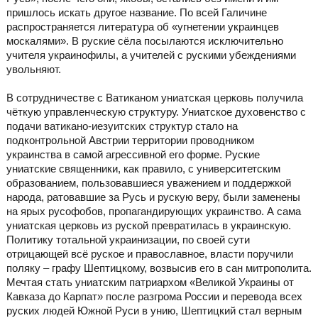
пришлось искать другое название. По всей Галичине
распространяется литература об «угнетении украинцев
москалями». В руские сёла посылаются исключительно
учителя украинофилы, а учителей с рускими убеждениями
увольняют.
В сотрудничестве с Ватиканом униатская церковь получила
чёткую управленческую структуру. Униатское духовенство с
подачи ватикано-иезуитских структур стало на
подконтрольной Австрии территории проводником
украинства в самой агрессивной его форме. Руские
униатские священники, как правило, с университетским
образованием, пользовавшиеся уважением и поддержкой
народа, ратовавшие за Русь и рускую веру, были заменены
на ярых русофобов, пропагандирующих украинство. А сама
униатская церковь из руской превратилась в украинскую.
Политику тотальной украинизации, по своей сути
отрицающей всё руское и православное, власти поручили
поляку – графу Шептицкому, возвысив его в сан митрополита.
Мечтая стать униатским патриархом «Великой Украины от
Кавказа до Карпат» после разгрома России и перевода всех
руских людей Южной Руси в унию, Шептицкий стал верным