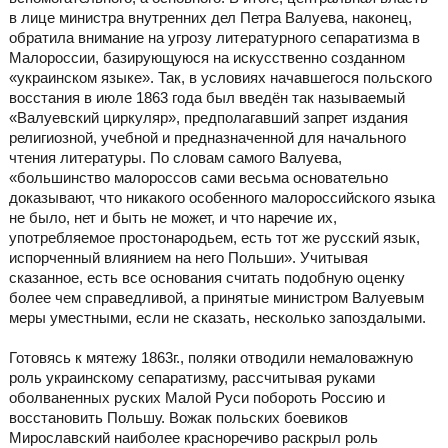
в лице министра внутренних дел Петра Валуева, наконец,
обратила внимание на угрозу литературного сепаратизма в
Малороссии, базирующуюся на искусственно созданном
«украинском языке». Так, в условиях начавшегося польского
восстания в июле 1863 года был введён так называемый
«Валуевский циркуляр», предполагавший запрет издания
религиозной, учебной и предназначенной для начального
чтения литературы. По словам самого Валуева,
«большинство малороссов сами весьма основательно
доказывают, что никакого особенного малороссийского языка
не было, нет и быть не может, и что наречие их,
употребляемое простонародьем, есть тот же русский язык,
испорченный влиянием на него Польши». Учитывая
сказанное, есть все основания считать подобную оценку
более чем справедливой, а принятые министром Валуевым
меры уместными, если не сказать, несколько запоздалыми.
Готовясь к мятежу 1863г., поляки отводили немаловажную
роль украинскому сепаратизму, рассчитывая руками
оболваненных руских Малой Руси побороть Россию и
восстановить Польшу. Вожак польских боевиков
Мирославский наиболее красноречиво раскрыл роль