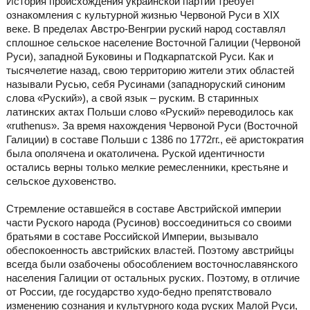
История происхождения украинской партии требует
ознакомления с культурной жизнью Червоной Руси в ХІХ
веке. В пределах Австро-Венгрии руский народ составлял
сплошное сельское население Восточной Галиции (Червоной
Руси), западной Буковины и Подкарпатской Руси. Как и
тысячелетие назад, свою территорию жители этих областей
называли Русью, себя Русинами (западноруский синоним
слова «Руский»), а свой язык – руским. В старинных
латинских актах Польши слово «Руский» переводилось как
«ruthenus». За время нахождения Червоной Руси (Восточной
Галиции) в составе Польши с 1386 по 1772гг., её аристократия
была ополячена и окатоличена. Руской идентичности
остались верны только мелкие ремесленники, крестьяне и
сельское духовенство.
Стремление оставшейся в составе Австрийской империи
части Руского народа (Русинов) воссоединиться со своими
братьями в составе Российской Империи, вызывало
обеспокоенность австрийских властей. Поэтому австрийцы
всегда были озабочены обособлением восточнославянского
населения Галиции от остальных руских. Поэтому, в отличие
от России, где государство худо-бедно препятствовало
изменению сознания и культурного кода руских Малой Руси,