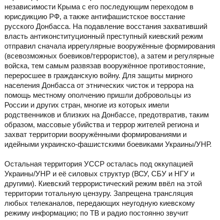
независимости Крыма с его последующим переходом в
юрисдикцию РФ, а также антифашистское восстание
русского Донбасса. На подавление восстания захвативший
власть антиконституционный преступный киевский режим
отправил сначала иррегулярные вооружённые формирования
(всевозможных боевиков/террористов), а затем и регулярные
войска, тем самым развязав вооружённое противостояние,
переросшее в гражданскую войну. Для защиты мирного
населения Донбасса от этнических чисток и террора на
помощь местному ополчению пришли добровольцы из
России и других стран, многие из которых имели
родственников и близких на Донбассе, предотвратив, таким
образом, массовые убийства и террор жителей региона и
захват территории вооружёнными формированиями и
идейными украинско-фашистскими боевиками Украины/УНР.
Остальная территория УССР осталась под оккупацией
Украины/УНР и её силовых структур (ВСУ, СБУ и НГУ и
другими). Киевский террористический режим ввёл на этой
территории тотальную цензуру. Запрещена трансляция
любых телеканалов, передающих неугодную киевскому
режиму информацию; по ТВ и радио постоянно звучит