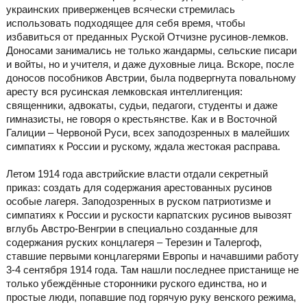
украинских приверженцев всячески стремилась
использовать подходящее для себя время, чтобы
избавиться от преданных Руской Отчизне русинов-лемков.
Доносами занимались не только жандармы, сельские писари
и войты, но и учителя, и даже духовные лица. Вскоре, после
доносов пособников Австрии, была подвергнута повальному
аресту вся русинская лемковская интеллигенция:
священники, адвокаты, судьи, педагоги, студенты и даже
гимназисты, не говоря о крестьянстве. Как и в Восточной
Галиции – Червоной Руси, всех заподозренных в малейших
симпатиях к России и рускому, ждала жестокая расправа.
Летом 1914 года австрийские власти отдали секретный
приказ: создать для содержания арестованных русинов
особые лагеря. Заподозренных в руском патриотизме и
симпатиях к России и рускости карпатских русинов вывозят
вглубь Австро-Венгрии в специально созданные для
содержания руских концлагеря – Терезин и Талергоф,
ставшие первыми концлагерями Европы и начавшими работу
3-4 сентября 1914 года. Там нашли последнее пристанище не
только убеждённые сторонники руского единства, но и
простые люди, попавшие под горячую руку венского режима,