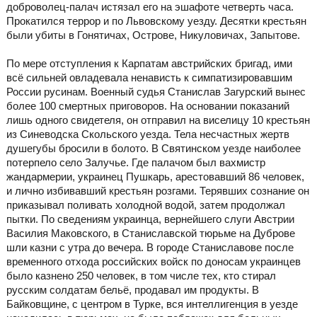
доброволец-палач истязал его на эшафоте четверть часа.
Прокатился террор и по Львовскому уезду. Десятки крестьян
были убиты в Гонятичах, Острове, Никуловичах, Запытове.
По мере отступления к Карпатам австрийских бригад, ими
всё сильней овладевала ненависть к симпатизировавшим
России русинам. Военный судья Станислав Загурский вынес
более 100 смертных приговоров. На основании показаний
лишь одного свидетеля, он отправил на виселицу 10 крестьян
из Синеводска Скольского уезда. Тела несчастных жертв
душегубы бросили в болото. В Святинском уезде наиболее
потерпело село Залучье. Где палачом был вахмистр
жандармерии, украинец Пушкарь, арестовавший 86 человек,
и лично избивавший крестьян розгами. Терявших сознание он
приказывал поливать холодной водой, затем продолжал
пытки. По сведениям украинца, вернейшего слуги Австрии
Василия Маковского, в Станиславской тюрьме на Дуброве
шли казни с утра до вечера. В городе Станиславове после
временного отхода российских войск по доносам украинцев
было казнено 250 человек, в том числе тех, кто стирал
русским солдатам бельё, продавал им продукты. В
Байковщине, с центром в Турке, вся интеллигенция в уезде