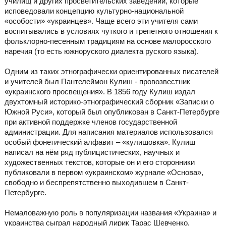
училищ и других просветительских заведений, которые
исповедовали концепцию культурно-национальной
«особости» «украинцев». Чаще всего эти учителя сами
воспитывались в условиях чуткого и трепетного отношения к
фольклорно-песенным традициям на основе малоросского
наречия (то есть южноруского диалекта руского языка).
Одним из таких этнографически ориентированных писателей
и учителей был Пантелеймон Кулиш - провозвестник
«украинского просвещения». В 1856 году Кулиш издал
двухтомный историко-этнографический сборник «Записки о
Южной Руси», который был опубликован в Санкт-Петербурге
при активной поддержке членов государственной
администрации. Для написания материалов использовался
особый фонетический алфавит – «кулишовка». Кулиш
написал на нём ряд публицистических, научных и
художественных текстов, которые он и его сторонники
публиковали в первом «украинском» журнале «Основа»,
свободно и беспрепятственно выходившем в Санкт-
Петербурге.
Немаловажную роль в популяризации названия «Украина» и
украинства сыграл народный лирик Тарас Шевченко,