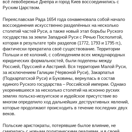
всё левобережье Днепра и город Киев воссоединились с
Руским Царством.
Переяславская Рада 1654 года ознаменовала собой начало
воссоединения искусственно разделённых на несколько
столетий частей Руси, а также новый этап борьбы Руского
государства за земли Западной Руси с Речью Посполитой,
которая в результате трёх разделов (1772, 1793 и 1795 гг.),
фактически прекратила своё существование. Территории
Польши и её колоний, с соблюдением всех международных
юридических формальностей, были поделены между
Россией, Пруссией и Австрией. Вся территория Малой Руси,
за исключением Галиции (Червоной Руси), Закарпатья
(Подкарпатской Руси) и Буковины, вернулась в состав
единого Руского государства – Российской империи. Однако
укоренившееся за несколько столетий на исконно руских
землях польско-иезуитское и иудейское присутствие во
многом определило ход дальнейших деструктивных явлений,
которые продолжают происходить в течение последних двух
веков.
Польские аристократы, потерявшие былое влияние, не
смирились с новыми политическими реалиями, и в своей