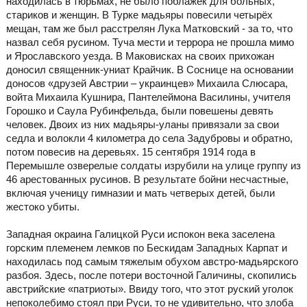
находилась в тюрьмах, не было поблажек для больных,
стариков и женщин. В Турке мадьяры повесили четырёх
мещан, там же был расстрелян Лука Матковский - за то, что
назвал себя русином. Туча мести и террора не прошла мимо
и Ярославского уезда. В Маковисках на своих прихожан
доносил священник-униат Крайчик. В Соснице на основании
доносов «друзей Австрии – украинцев» Михаила Слюсара,
войта Михаила Кушнира, Пантелеймона Василины, учителя
Горошко и Саула Рубинфельда, были повешены девять
человек. Двоих из них мадьяры-уланы привязали за свои
седла и волокли 4 километра до села Задубровы и обратно,
потом повесив на деревьях. 15 сентября 1914 года в
Перемышле озверелые солдаты изрубили на улице группу из
46 арестованных русинов. В результате бойни несчастные,
включая ученицу гимназии и мать четверых детей, были
жестоко убиты.
Западная окраина Галицкой Руси испокон века заселена
горским племенем лемков по Бескидам Западных Карпат и
находилась под самым тяжелым обухом австро-мадьярского
разбоя. Здесь, после потери восточной Галичины, скопились
австрийские «патриоты». Ввиду того, что этот руский уголок
непоколебимо стоял при Руси, то не удивительно, что злоба