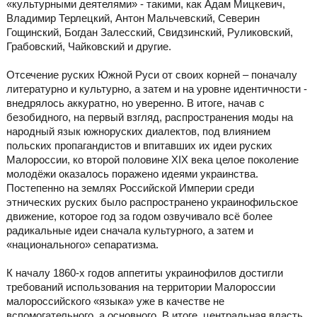
«культурными деятелями» - такими, как Адам Мицкевич,
Владимир Терлецкий, Антон Мальчевский, Северин
Гощинский, Богдан Залесский, Свидзинский, Руликовский,
Грабовский, Чайковский и другие.
Отсечение руских Южной Руси от своих корней – поначалу
литературно и культурно, а затем и на уровне идентичности -
внедрялось аккуратно, но уверенно. В итоге, начав с
безобидного, на первый взгляд, распространения моды на
народный язык южноруских диалектов, под влиянием
польских пропагандистов и впитавших их идеи руских
Малороссии, ко второй половине ХІХ века целое поколение
молодёжи оказалось поражено идеями украинства.
Постепенно на землях Российской Империи среди
этнических руских было распространено украинофильское
движение, которое год за годом озвучивало всё более
радикальные идеи сначала культурного, а затем и
«национального» сепаратизма.
К началу 1860-х годов аппетиты украинофилов достигли
требований использования на территории Малороссии
малороссийского «языка» уже в качестве не
вспомогательного, а основного. В итоге, центральная власть