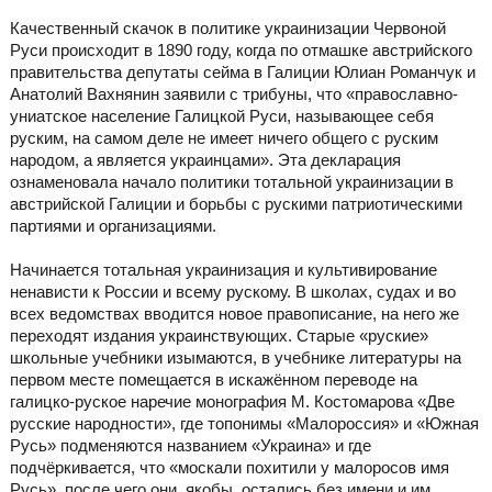
Качественный скачок в политике украинизации Червоной
Руси происходит в 1890 году, когда по отмашке австрийского
правительства депутаты сейма в Галиции Юлиан Романчук и
Анатолий Вахнянин заявили с трибуны, что «православно-
униатское население Галицкой Руси, называющее себя
руским, на самом деле не имеет ничего общего с руским
народом, а является украинцами». Эта декларация
ознаменовала начало политики тотальной украинизации в
австрийской Галиции и борьбы с рускими патриотическими
партиями и организациями.
Начинается тотальная украинизация и культивирование
ненависти к России и всему рускому. В школах, судах и во
всех ведомствах вводится новое правописание, на него же
переходят издания украинствующих. Старые «руские»
школьные учебники изымаются, в учебнике литературы на
первом месте помещается в искажённом переводе на
галицко-руское наречие монография М. Костомарова «Две
русские народности», где топонимы «Малороссия» и «Южная
Русь» подменяются названием «Украина» и где
подчёркивается, что «москали похитили у малоросов имя
Русь», после чего они, якобы, остались без имени и им