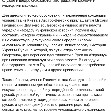
службе и щедро снабжаются австрийскими кронами и
немецкими марками.
Для идеологического обоснования и закрепления концепции
украинства из Киева в Австро-Венгрию приглашается Михаил
Грушевский. Для него во Львовском университете власти
учредили кафедру «украинской истории», поручив ему
составить историю «Украины» и никогда не существовавшего
и не существующего «украинского народа». В своих
«научных» изысканиях Грушевский, пишет работу «История
Украины-Руси», в которой, по сути, открывает «окно
Овертона», для переноса идентичности с Руси на «Украину»
при написании используя эти слова вместе. В награду и
благодарность за это Грушевский получает от австрийского
правительства виллу-дом и другие привилегии.
Таким образом, именно Галиция стала благодатной почвой и
главным полигоном для обкатки т.н. «украинства» -
искусственно созданной и утверждённой противоположной
руской, украинской идентичности, основными признаками
которой являются утверждение о различном этногенезе
руских и «украинцев» (то есть отрицание родства),
сепаратизм, курс на построение «независимого украинского