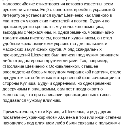
малороссийские стихотворения которого известны всем
руским читателям. Ещё с советских времён в украинской
литературе установился культ Шевченко как главного в
«пантеоне» украинских писателей и поэтов. Будучи по
происхождению крепостным у польского помещика,
выходцем с Черкасчины, и, одновременно, чрезвычайно
талантливым писателем, поэтом и художником, он стал
удобным «рекламщиком» украинства для польских и
масонских закулисных кругов. А ряд скандальных
произведений Шевченко был написан под чужим влиянием
либо отредактирован другими лицами. Так, например,
«Послание Шевченко к Основьяненко», ставшее
впоследствии боевым лозунгом «украинской партии», стало
продуктом «отсебятины» и откровенной фальсификации со
стороны Кулиша. Будучи одарённым, но одновременно
доверчивым и внушаемым, сам поэт неоднократно
жаловался, что при написании провокационных стихов
поддавался чужому влиянию.
Примечательно, что и Кулиш, и Шевченко, и ряд других
писателей-«украинофилов» ХІХ века в той или иной степени
находились под влиянием либо были связаны с польскими