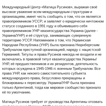
Международный Центр «Матица Русинов», выражая своё
высокое уважение всем международным структурам и
организациям, имеет честь сообщить о том, что он является
правопреемником УССР; и заявляет о юридически ничтожном
статусе созданного в 1991 году и объявившего себя
правопреемником УНР квазигосударства Украина (далее -
Украина/УНР) и её структур, занимающих суверенную
территорию УССР. Напоминаем о том, что Украинская
Народная Республика (УНР) была признана Нюрнбергским
Трибуналом преступной организацией, наряду с нацистской
Германией. Титулы и права Русинов никогда не входили и не
включались в правовой титул квазигосударства Украины/
УНР, её предшественников и их резидентов, деятельность
которых осуждена в 1945-1946 гг. военным Трибуналом. Все
права УНР, как некоего самостоятельного субъекта
международного права, безусловно прекращены и
блокированы к пересмотру. Украина/УНР была признана
только Аргентиной, тогда как мировое сообщество признало
её по умолчанию.
Матица Русинов требует от руководства Аргентины отозвать