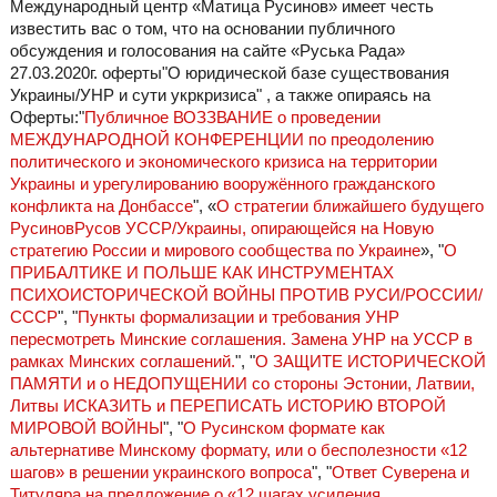
Международный центр «Матица Русинов» имеет честь
известить вас о том, что на основании публичного
обсуждения и голосования на сайте «Руська Рада»
27.03.2020г. оферты"О юридической базе существования
Украины/УНР и сути укркризиса" , а также опираясь на
Оферты:"
Публичное ВОЗЗВАНИЕ о проведении
МЕЖДУНАРОДНОЙ КОНФЕРЕНЦИИ по преодолению
политического и экономического кризиса на территории
Украины и урегулированию вооружённого гражданского
конфликта на Донбассе
", «
О стратегии ближайшего будущего
РусиновРусов УССР/Украины, опирающейся на Новую
стратегию России и мирового сообщества по Украине
», "
О
ПРИБАЛТИКЕ И ПОЛЬШЕ КАК ИНСТРУМЕНТАХ
ПСИХОИСТОРИЧЕСКОЙ ВОЙНЫ ПРОТИВ РУСИ/РОССИИ/
СССР
", "
Пункты формализации и требования УНР
пересмотреть Минские соглашения. Замена УНР на УССР в
рамках Минских соглашений.
", "
О ЗАЩИТЕ ИСТОРИЧЕСКОЙ
ПАМЯТИ и о НЕДОПУЩЕНИИ со стороны Эстонии, Латвии,
Литвы ИСКАЗИТЬ и ПЕРЕПИСАТЬ ИСТОРИЮ ВТОРОЙ
МИРОВОЙ ВОЙНЫ
", "
О Русинском формате как
альтернативе Минскому формату, или о бесполезности «12
шагов» в решении украинского вопроса
", "
Ответ Суверена и
Титуляра на предложение о «12 шагах усиления