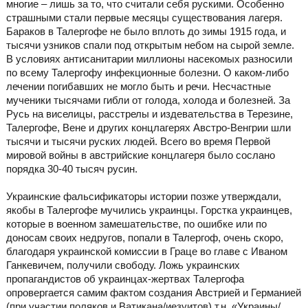
многие – лишь за то, что считали себя рускими. Особенно
страшными стали первые месяцы существования лагеря.
Бараков в Талергофе не было вплоть до зимы 1915 года, и
тысячи узников спали под открытым небом на сырой земле.
В условиях антисанитарии миллионы насекомых разносили
по всему Талергофу инфекционные болезни. О каком-либо
лечении погибавших не могло быть и речи. Несчастные
мученики тысячами гибли от голода, холода и болезней. За
Русь на виселицы, расстрелы и издевательства в Терезине,
Талергофе, Вене и других концлагерях Австро-Венгрии шли
тысячи и тысячи руских людей. Всего во время Первой
мировой войны в австрийские концлагеря было сослано
порядка 30-40 тысяч русин.
Украинские фальсификаторы истории позже утверждали,
якобы в Талергофе мучились украинцы. Горстка украинцев,
которые в военном замешательстве, по ошибке или по
доносам своих недругов, попали в Талергоф, очень скоро,
благодаря украинской комиссии в Граце во главе с Иваном
Ганкевичем, получили свободу. Ложь украинских
пропагандистов об украинцах-жертвах Талергофа
опровергается самим фактом создания Австрией и Германией
(при участии поляков и Ватикана/иезуитов) т.н. «Украины/