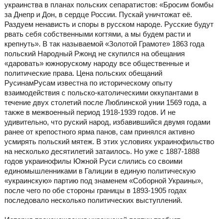
украинства в планах польских сепаратистов: «Бросим бомбы
за Днепр и Дон, в сердце России. Пускай уничтожат её.
Раздуем ненависть и споры в русском народе. Русские будут
рвать себя собственными когтями, а мы будем расти и
крепнуть». В так называемой «Золотой Грамоте» 1863 года
польский Народный Ржонд не скупился на обещания
«даровать» южнорускому народу все общественные и
политические права. Цена польских обещаний
РусинамРусам известна по историческому опыту
взаимодействия с польско-католическими оккупантами в
течение двух столетий после Люблинской унии 1569 года, а
также в межвоенный период 1918-1939 годов. И не
удивительно, что руский народ, избавившийся двумя годами
ранее от крепостного ярма панов, сам принялся активно
усмирять польский мятеж. В этих условиях украинофильство
на несколько десятилетий затаилось. Но уже с 1887-1888
годов украинофилы Южной Руси слились со своими
единомышленниками в Галиции в единую политическую
«украинскую» партию под знаменем «Соборной Украины»,
после чего по обе стороны границы в 1893-1905 годах
последовало несколько политических выступлений.