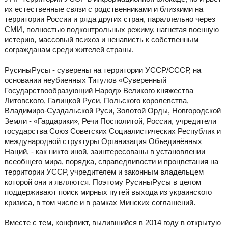
их естественные связи с родственниками и близкими на
территории России и ряда других стран, параллельно через
СМИ, полностью подконтрольных режиму, нагнетая военную
истерию, массовый психоз и ненависть к собственным
согражданам среди жителей страны.
РусиныРусы - суверены на территории УССР/СССР, на
основании неубиенных Титулов «Суверенный
Государствообразующий Народ» Великого княжества
Литовского, Галицкой Руси, Польского королевства,
Владимиро-Суздальской Руси, Золотой Орды, Новгородской
Земли - «Гардарики», Речи Посполитой, России, учредители
государства Союз Советских Социалистических Республик и
международной структуры Организация Объединённых
Наций, - как никто иной, заинтересованы в установлении
всеобщего мира, порядка, справедливости и процветания на
территории УССР, учредителем и законным владельцем
которой они и являются. Поэтому РусиныРусы в целом
поддерживают поиск мирных путей выхода из украинского
кризиса, в том числе и в рамках Минских соглашений.
Вместе с тем, конфликт, вылившийся в 2014 году в открытую