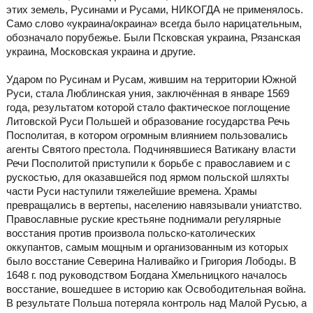
этих земель, Русинами и Русами, НИКОГДА не применялось.
Само слово «украина/окраина» всегда было нарицательным,
обозначало порубежье. Были Псковская украина, Рязанская
украина, Московская украина и другие.
Ударом по Русинам и Русам, жившим на территории Южной
Руси, стала Люблинская уния, заключённая в январе 1569
года, результатом которой стало фактическое поглощение
Литовской Руси Польшей и образование государства Речь
Посполитая, в котором огромным влиянием пользовались
агенты Святого престола. Подчинявшиеся Ватикану власти
Речи Посполитой приступили к борьбе с православием и с
рускостью, для оказавшейся под ярмом польской шляхты
части Руси наступили тяжелейшие времена. Храмы
превращались в вертепы, населению навязывали униатство.
Православные руские крестьяне поднимали регулярные
восстания против произвола польско-католических
оккупантов, самым мощным и организованным из которых
было восстание Северина Наливайко и Григория Лободы. В
1648 г. под руководством Богдана Хмельницкого началось
восстание, вошедшее в историю как Освободительная война.
В результате Польша потеряла контроль над Малой Русью, а