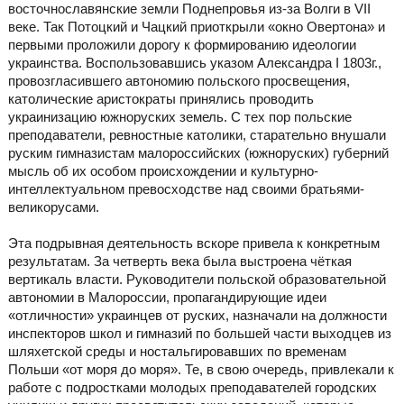
восточнославянские земли Поднепровья из-за Волги в VII
веке. Так Потоцкий и Чацкий приоткрыли «окно Овертона» и
первыми проложили дорогу к формированию идеологии
украинства. Воспользовавшись указом Александра I 1803г.,
провозгласившего автономию польского просвещения,
католические аристократы принялись проводить
украинизацию южноруских земель. С тех пор польские
преподаватели, ревностные католики, старательно внушали
руским гимназистам малороссийских (южноруских) губерний
мысль об их особом происхождении и культурно-
интеллектуальном превосходстве над своими братьями-
великорусами.
Эта подрывная деятельность вскоре привела к конкретным
результатам. За четверть века была выстроена чёткая
вертикаль власти. Руководители польской образовательной
автономии в Малороссии, пропагандирующие идеи
«отличности» украинцев от руских, назначали на должности
инспекторов школ и гимназий по большей части выходцев из
шляхетской среды и ностальгировавших по временам
Польши «от моря до моря». Те, в свою очередь, привлекали к
работе с подростками молодых преподавателей городских