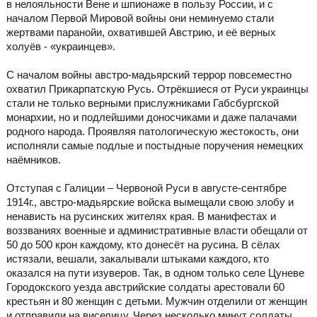
в нелояльности Вене и шпионаже в пользу России, и с
началом Первой Мировой войны они неминуемо стали
жертвами паранойи, охватившей Австрию, и её верных
холуёв - «украинцев».
С началом войны австро-мадьярский террор повсеместно
охватил Прикарпатскую Русь. Отрёкшиеся от Руси украинцы
стали не только верными прислужниками Габсбургской
монархии, но и подлейшими доносчиками и даже палачами
родного народа. Проявляя патологическую жестокость, они
исполняли самые подлые и постыдные поручения немецких
наёмников.
Отступая с Галиции – Червоной Руси в августе-сентябре
1914г., австро-мадьярские войска вымещали свою злобу и
ненависть на русинских жителях края. В манифестах и
воззваниях военные и административные власти обещали от
50 до 500 крон каждому, кто донесёт на русина. В сёлах
истязали, вешали, закалывали штыками каждого, кто
оказался на пути изуверов. Так, в одном только селе Цуневе
Городокского уезда австрийские солдаты арестовали 60
крестьян и 80 женщин с детьми. Мужчин отделили от женщин
и отправили на виселицу. Через несколько минут солдаты