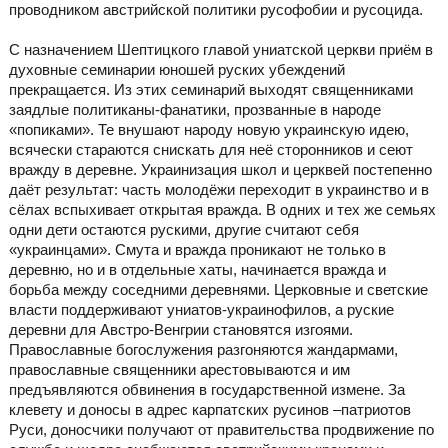
проводником австрийской политики русофобии и русоцида.
С назначением Шептицкого главой униатской церкви приём в
духовные семинарии юношей руских убеждений
прекращается. Из этих семинарий выходят священниками
заядлые политиканы-фанатики, прозванные в народе
«попиками». Те внушают народу новую украинскую идею,
всячески стараются снискать для неё сторонников и сеют
вражду в деревне. Украинизация школ и церквей постепенно
даёт результат: часть молодёжи переходит в украинство и в
сёлах вспыхивает открытая вражда. В одних и тех же семьях
одни дети остаются рускими, другие считают себя
«украинцами». Смута и вражда проникают не только в
деревню, но и в отдельные хаты, начинается вражда и
борьба между соседними деревнями. Церковные и светские
власти поддерживают униатов-украинофилов, а руские
деревни для Австро-Венгрии становятся изгоями.
Православные богослужения разгоняются жандармами,
православные священники арестовываются и им
предъявляются обвинения в государственной измене. За
клевету и доносы в адрес карпатских русинов –патриотов
Руси, доносчики получают от правительства продвижение по