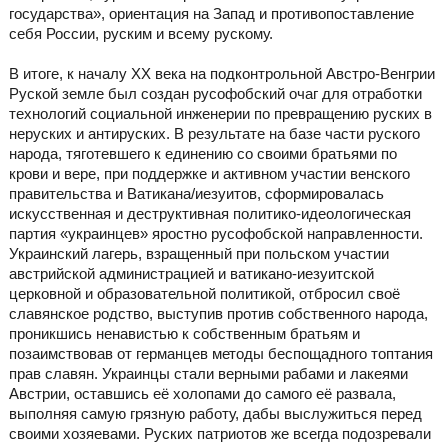
государства», ориентация на Запад и противопоставление
себя России, руским и всему рускому.
В итоге, к началу XX века на подконтрольной Австро-Венгрии
Руской земле был создан русофобский очаг для отработки
технологий социальной инженерии по превращению руских в
неруских и антируских. В результате на базе части руского
народа, тяготевшего к единению со своими братьями по
крови и вере, при поддержке и активном участии венского
правительства и Ватикана/иезуитов, сформировалась
искусственная и деструктивная политико-идеологическая
партия «украинцев» яростно русофобской направленности.
Украинский лагерь, взращенный при польском участии
австрийской администрацией и ватикано-иезуитской
церковной и образовательной политикой, отбросил своё
славянское родство, выступив против собственного народа,
проникшись ненавистью к собственным братьям и
позаимствовав от германцев методы беспощадного топтания
прав славян. Украинцы стали верными рабами и лакеями
Австрии, оставшись её холопами до самого её развала,
выполняя самую грязную работу, дабы выслужиться перед
своими хозяевами. Руских патриотов же всегда подозревали