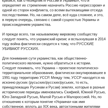
кризисе, как о «конфликте России и Украины», что и
определяет их стремление назначить Россию «агрессором» и
одной из сторон конфликта, со всеми вытекающими отсюда
последствиями. Но, на самом деле, всё куда сложнее, и это,
в первую очередь, связано с самой сущностью Украины и
происхождением украинства.
И прежде всего, так называемому мировому сообществу
следует понять, что украинский кризис и вспыхнувшая в 2014
году война фактически сводится к тому, что РУССКИЕ
УБИВАЮТ РУССКИХ.
Для понимания сути украинства, как общественно-
политического явления, нужно обратиться к истории.
Следует понимать, что Украина – проектное политическо-
территориальное образование, фактически оккупировавшее в
1991 году территорию УССР. Между тем, УССР находится на
исконно руских (русьских/русских/руських, то есть,
принадлежащих Русинам и Русам) землях, которые в разные
исторические периоды именовались Скифией, Южной Русью,
Юго-Западной Русью, Малой Русью и Малороссией. Но, по
отношению к которым понятие «Украина» как имя
собственное, вплоть до ХІХ века, автохтонными жителями