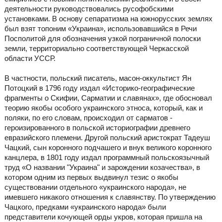
деятельности руководствовались русофобскими
установками. В основу сепаратизма на южнорусских землях
был взят топоним «Украина», использовавшийся в Речи
Посполитой для обозначения узкой пограничной полоски
земли, территориально соответствующей Черкасской
области УССР.
В частности, польский писатель, масон-оккультист Ян
Потоцкий в 1796 году издал «Историко-географические
фрагменты о Скифии, Сарматии и славянах», где обосновал
теорию якобы особого украинского этноса, который, как и
поляки, по его словам, происходил от сарматов -
героизированного в польской историографии древнего
евразийского племени. Другой польский аристократ Тадеуш
Чацкий, сын коронного подчашего и внук великого коронного
канцлера, в 1801 году издал программный польскоязычный
труд «О названии "Украина" и зарождении козачества», в
котором одним из первых выдвинул тезис о якобы
существовании отдельного «украинского народа», не
имевшего никакого отношения к славянству. По утверждению
Чацкого, предками «украинского народа» были
представители кочующей орды укров, которая пришла на