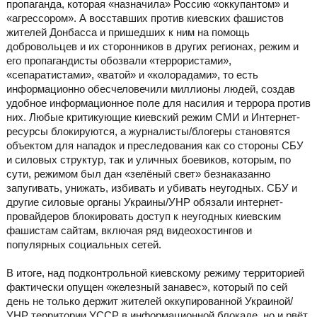
пропаганда, которая «назначила» Россию «оккупантом» и
«агрессором». А восставших против киевских фашистов
жителей Донбасса и пришедших к ним на помощь
добровольцев и их сторонников в других регионах, режим и
его пропагандисты обозвали «террористами»,
«сепаратистами», «ватой» и «колорадами», то есть
информационно обесчеловечили миллионы людей, создав
удобное информационное поле для насилия и террора против
них. Любые критикующие киевский режим СМИ и Интернет-
ресурсы блокируются, а журналисты/блогеры становятся
объектом для нападок и преследования как со стороны СБУ
и силовых структур, так и уличных боевиков, которым, по
сути, режимом был дан «зелёный свет» безнаказанно
запугивать, унижать, избивать и убивать неугодных. СБУ и
другие силовые органы Украины/УНР обязали интернет-
провайдеров блокировать доступ к неугодных киевским
фашистам сайтам, включая ряд видеохостингов и
популярных социальных сетей.
В итоге, над подконтрольной киевскому режиму территорией
фактически опущен «железный занавес», который по сей
день не только держит жителей оккупированной Украиной/
УНР территории УССР в информационной блокаде, но и рвёт