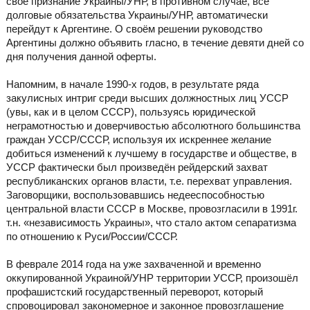
своё признание Украины/УНР, в противном случае, все
долговые обязательства Украины/УНР, автоматически
перейдут к Аргентине. О своём решении руководство
Аргентины должно объявить гласно, в течение девяти дней со
дня получения данной оферты.
Напомним, в начале 1990-х годов, в результате ряда
закулисных интриг среди высших должностных лиц УССР
(увы, как и в целом СССР), пользуясь юридической
неграмотностью и доверчивостью абсолютного большинства
граждан УССР/СССР, используя их искреннее желание
добиться изменений к лучшему в государстве и обществе, в
УССР фактически был произведён рейдерский захват
республиканских органов власти, т.е. перехват управления.
Заговорщики, воспользовавшись недееспособностью
центральной власти СССР в Москве, провозгласили в 1991г.
т.н. «независимость Украины», что стало актом сепаратизма
по отношению к Руси/России/СССР.
В феврале 2014 года на уже захваченной и временно
оккупированной Украиной/УНР территории УССР, произошёл
профашистский государственный переворот, который
спровоцировал закономерное и законное провозглашение