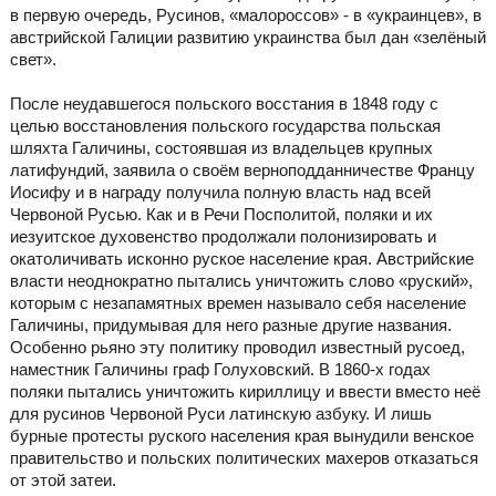
в первую очередь, Русинов, «малороссов» - в «украинцев», в
австрийской Галиции развитию украинства был дан «зелёный
свет».
После неудавшегося польского восстания в 1848 году с
целью восстановления польского государства польская
шляхта Галичины, состоявшая из владельцев крупных
латифундий, заявила о своём верноподданничестве Францу
Иосифу и в награду получила полную власть над всей
Червоной Русью. Как и в Речи Посполитой, поляки и их
иезуитское духовенство продолжали полонизировать и
окатоличивать исконно руское население края. Австрийские
власти неоднократно пытались уничтожить слово «руский»,
которым с незапамятных времен называло себя население
Галичины, придумывая для него разные другие названия.
Особенно рьяно эту политику проводил известный русоед,
наместник Галичины граф Голуховский. В 1860-х годах
поляки пытались уничтожить кириллицу и ввести вместо неё
для русинов Червоной Руси латинскую азбуку. И лишь
бурные протесты руского населения края вынудили венское
правительство и польских политических махеров отказаться
от этой затеи.