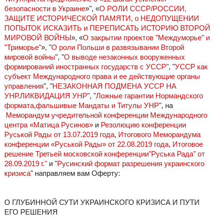
безопасности в Украине
»", «
О РОЛИ СССР/РОССИИ,
ЗАЩИТЕ ИСТОРИЧЕСКОЙ ПАМЯТИ, о НЕДОПУЩЕНИИ
ПОПЫТОК ИСКАЗИТЬ и ПЕРЕПИСАТЬ ИСТОРИЮ ВТОРОЙ
МИРОВОЙ ВОЙНЫ
», «
О закрытии проектов "Междуморье" и
"Триморье"
», "
О роли Польши в развязывании Второй
мировой войны
", "
О выводе незаконных вооруженных
формирований иностранных государств с УССР
", "
УССР как
субъект Международного права и ее действующие органы
управления
", "
НЕЗАКОННАЯ ПОДМЕНА УССР НА
УНР.ЛИКВИДАЦИЯ УНР
", "
Ложные гарантии Нормандского
формата,фальшивые Мандаты и Титулы УНР
", на
Меморандум учредительной конференции Международного
центра «Матица Русинов»
и
Резолюцию конференции
Руськой Рады от 13.07.2019 года
,
Итогового Меморандума
конференции «Руськой Рады» от 22.08.2019 года
,
Итоговое
решение Третьей московской конференции"Руська Рада" от
28.09.2019 г."
и "
Русинский формат разрешения украинского
кризиса
" направляем вам Оферту:
О ГЛУБИННОЙ СУТИ УКРАИНСКОГО КРИЗИСА И ПУТИ
ЕГО РЕШЕНИЯ