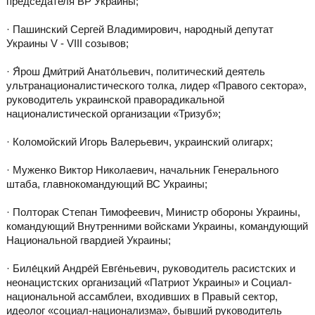
председателя ВР Украины;
· Пашинский Сергей Владимирович, народный депутат
Украины V - VIII созывов;
· Я́рош Дми́трий Анато́льевич, политический деятель
ультранационалистического толка, лидер «Правого сектора»,
руководитель украинской праворадикальной
националистической организации «Тризуб»;
· Коломойский Игорь Валерьевич, украинский олигарх;
· Муженко Виктор Николаевич, начальник Генерального
штаба, главнокомандующий ВС Украины;
· Полторак Степан Тимофеевич, Министр обороны Украины,
командующий Внутренними войсками Украины, командующий
Национальной гвардией Украины;
· Биле́цкий Андре́й Евге́ньевич, руководитель расистских и
неонацистских организаций «Патриот Украины» и Социал-
национальной ассамблеи, входивших в Правый сектор,
идеолог «социал-национализма», бывший руководитель