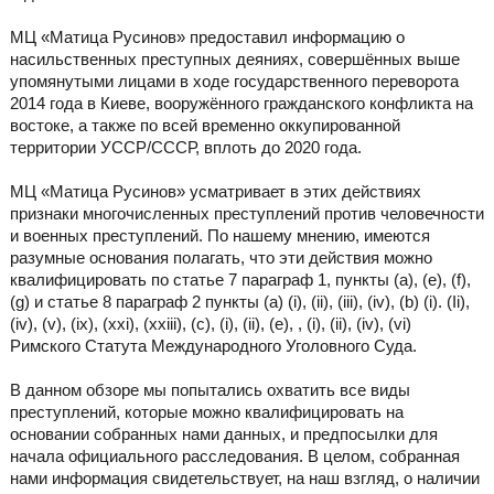
МЦ «Матица Русинов» предоставил информацию о
насильственных преступных деяниях, совершённых выше
упомянутыми лицами в ходе государственного переворота
2014 года в Киеве, вооружённого гражданского конфликта на
востоке, а также по всей временно оккупированной
территории УССР/СССР, вплоть до 2020 года.
МЦ «Матица Русинов» усматривает в этих действиях
признаки многочисленных преступлений против человечности
и военных преступлений. По нашему мнению, имеются
разумные основания полагать, что эти действия можно
квалифицировать по статье 7 параграф 1, пункты (a), (e), (f),
(g) и статье 8 параграф 2 пункты (а) (i), (ii), (iii), (iv), (b) (i). (Ii),
(iv), (v), (ix), (xxi), (xxiii), (c), (i), (ii), (e), , (i), (ii), (iv), (vi)
Римского Статута Международного Уголовного Суда.
В данном обзоре мы попытались охватить все виды
преступлений, которые можно квалифицировать на
основании собранных нами данных, и предпосылки для
начала официального расследования. В целом, собранная
нами информация свидетельствует, на наш взгляд, о наличии