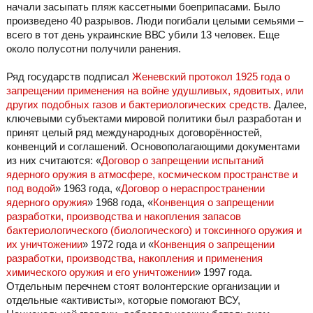
начали засыпать пляж кассетными боеприпасами. Было
произведено 40 разрывов. Люди погибали целыми семьями –
всего в тот день украинские ВВС убили 13 человек. Еще
около полусотни получили ранения.
Ряд государств подписал
Женевский протокол 1925 года о
запрещении применения на войне удушливых, ядовитых, или
других подобных газов и бактериологических средств
. Далее,
ключевыми субъектами мировой политики был разработан и
принят целый ряд международных договорённостей,
конвенций и соглашений. Основополагающими документами
из них считаются: «
Договор о запрещении испытаний
ядерного оружия в атмосфере, космическом пространстве и
под водой
» 1963 года, «
Договор о нераспространении
ядерного оружия
» 1968 года, «
Конвенция о запрещении
разработки, производства и накопления запасов
бактериологического (биологического) и токсинного оружия и
их уничтожении
» 1972 года и «
Конвенция о запрещении
разработки, производства, накопления и применения
химического оружия и его уничтожении
» 1997 года.
Отдельным перечнем стоят волонтерские организации и
отдельные «активисты», которые помогают ВСУ,