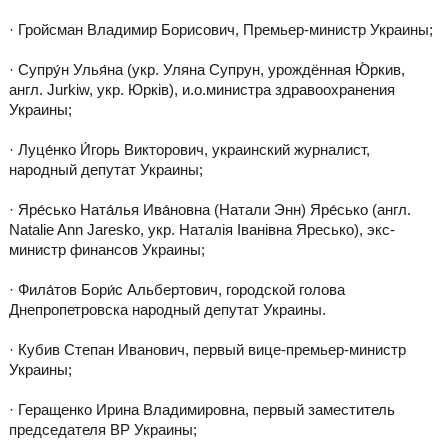
· Гройсман Владимир Борисович, Премьер-министр Украины;
· Супру́н Улья́на (укр. Уляна Супрун, урождённая Ю́ркив,
англ. Jurkiw, укр. Юрків), и.о.министра здравоохранения
Украины;
· Луце́нко И́горь Викторович, украинский журналист,
народный депутат Украины;
· Яре́сько Ната́лья Ива́новна (Натали Энн) Яре́сько (англ.
Natalie Ann Jaresko, укр. Наталія Іванівна Яресько), экс-
министр финансов Украины;
· Фила́тов Бори́с Альбертович, городской голова
Днепропетровска народный депутат Украины.
· Кубив Степан Иванович, первый вице-премьер-министр
Украины;
· Геращенко Ирина Владимировна, первый заместитель
председателя ВР Украины;