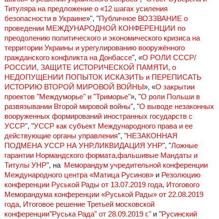
Титуляра на предложение о «12 шагах усиления
безопасности в Украине
»", "
Публичное ВОЗЗВАНИЕ о
проведении МЕЖДУНАРОДНОЙ КОНФЕРЕНЦИИ по
преодолению политического и экономического кризиса на
территории Украины и урегулированию вооружённого
гражданского конфликта на Донбассе
", «
О РОЛИ СССР/
РОССИИ, ЗАЩИТЕ ИСТОРИЧЕСКОЙ ПАМЯТИ, о
НЕДОПУЩЕНИИ ПОПЫТОК ИСКАЗИТЬ и ПЕРЕПИСАТЬ
ИСТОРИЮ ВТОРОЙ МИРОВОЙ ВОЙНЫ
», «
О закрытии
проектов "Междуморье" и "Триморье"
», "
О роли Польши в
развязывании Второй мировой войны
", "
О выводе незаконных
вооруженных формирований иностранных государств с
УССР
", "
УССР как субъект Международного права и ее
действующие органы управления
", "
НЕЗАКОННАЯ
ПОДМЕНА УССР НА УНР.ЛИКВИДАЦИЯ УНР
", "
Ложные
гарантии Нормандского формата,фальшивые Мандаты и
Титулы УНР
", на
Меморандум учредительной конференции
Международного центра «Матица Русинов»
и
Резолюцию
конференции Руськой Рады от 13.07.2019 года
,
Итогового
Меморандума конференции «Руськой Рады» от 22.08.2019
года
,
Итоговое решение Третьей московской
конференции"Руська Рада" от 28.09.2019 г."
и "
Русинский