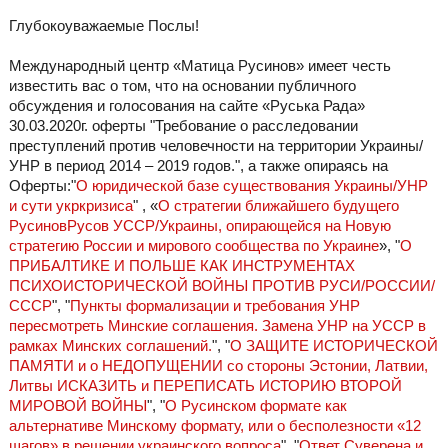
Глубокоуважаемые Послы!
Международный центр «Матица Русинов» имеет честь
известить вас о том, что на основании публичного
обсуждения и голосования на сайте «Руська Рада»
30.03.2020г. оферты "Требование о расследовании
преступлений против человечности на территории Украины/
УНР в период 2014 – 2019 годов.", а также опираясь на
Оферты:"
О юридической базе существования Украины/УНР
и сути укркризиса
" , «
О стратегии ближайшего будущего
РусиновРусов УССР/Украины, опирающейся на Новую
стратегию России и мирового сообщества по Украине
», "
О
ПРИБАЛТИКЕ И ПОЛЬШЕ КАК ИНСТРУМЕНТАХ
ПСИХОИСТОРИЧЕСКОЙ ВОЙНЫ ПРОТИВ РУСИ/РОССИИ/
СССР
", "
Пункты формализации и требования УНР
пересмотреть Минские соглашения. Замена УНР на УССР в
рамках Минских соглашений.
", "
О ЗАЩИТЕ ИСТОРИЧЕСКОЙ
ПАМЯТИ и о НЕДОПУЩЕНИИ со стороны Эстонии, Латвии,
Литвы ИСКАЗИТЬ и ПЕРЕПИСАТЬ ИСТОРИЮ ВТОРОЙ
МИРОВОЙ ВОЙНЫ
", "
О Русинском формате как
альтернативе Минскому формату, или о бесполезности «12
шагов» в решении украинского вопроса
", "
Ответ Суверена и