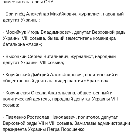
заместитель главы СБУ;
· Бригине́ц Алекса́ндр Миха́йлович, журналист, народный
депутат Украины;
· Мосийчук Игорь Владимирович, депутат Верховной рады
Украины VIII созыва, бывший заместитель командира
батальона «Азов»;
· Высоцкий Сергей Витальевич, журналист, народный
депутат Украины VIII созыва;
· Корчи́нский Дми́трий Алекса́ндрович, политический и
общественный деятель, лидер партии «Братство»;
· Корчинская Оксана Анатольевна, общественный и
политический деятель, народный депутат Украины VIII
созыва;
· Павле́нко Ростисла́в Никола́евич, политолог, депутат
Верховной рады VII и VIII созыва, Зам.главы администрации
президента Украины Петра Порошенко;