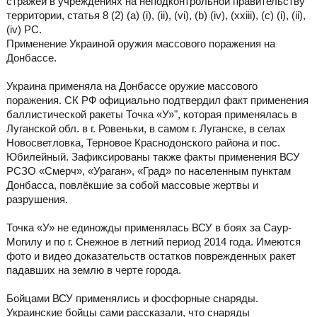
стражей в учреждениях на неподконтрольной правительству
территории, статья 8 (2) (а) (i), (ii), (vi), (b) (iv), (xxiii), (с) (i), (ii),
(iv) РС.
Применение Украиной оружия массового поражения на
Донбассе.
Украина применяла на Донбассе оружие массового
поражения. СК РФ официально подтвердил факт применения
баллистической ракеты Точка «У»", которая применялась в
Луганской обл. в г. Ровеньки, в самом г. Луганске, в селах
Новосветловка, Терновое Краснодонского района и пос.
Юбилейный. Зафиксированы также факты применения ВСУ
РСЗО «Смерч», «Ураган», «Град» по населенным пунктам
Донбасса, повлёкшие за собой массовые жертвы и
разрушения.
Точка «У» не единожды применялась ВСУ в боях за Саур-
Могилу и по г. Снежное в летний период 2014 года. Имеются
фото и видео доказательств остатков поврежденных ракет
падавших на землю в черте города.
Бойцами ВСУ применялись и фосфорные снаряды.
Украинские бойцы сами рассказали, что снаряды