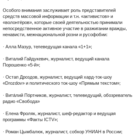
Особого внимания заслуживает роль представителей
средств массовой информации и т.н. «активистов» и
«волонтёров», которые своей деятельностью принимали
непосредственное активное участие в разжигании вражды,
ненависти, межнациональной розни и русофобии:
· Алла Мазур, телеведущая канала «1+1»;
· Виталий Гайдукевич, журналист, ведущий канала
Порошенко «5-й»;
· Остап Дроздов, журналист, ведущий хард-ток-шоу
«Drozdov» и политического ток-шоу «Прямым текстом»;
· Вита́лий По́ртников, журналист, телеведущий, обозреватель
радио «Свобода»
· Елена Фроляк, журналист, шеф-редактор и ведущая
программы «Факты ICTV»;
· Роман Цымбалюк, журналист, собкор УНИАН в России;