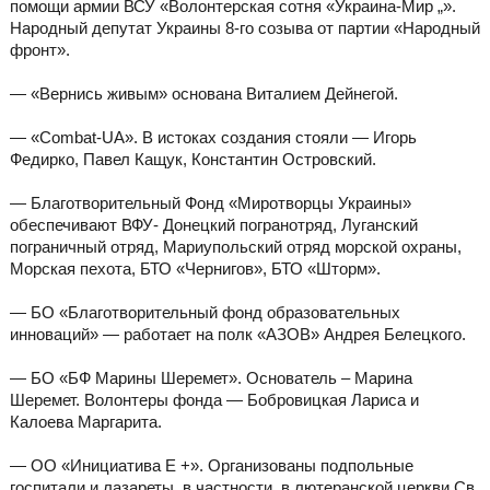
помощи армии ВСУ «Волонтерская сотня «Украина-Мир „».
Народный депутат Украины 8-го созыва от партии «Народный
фронт».
— «Вернись живым» основана Виталием Дейнегой.
— «Combat-UA». В истоках создания стояли — Игорь
Федирко, Павел Кащук, Константин Островский.
— Благотворительный Фонд «Миротворцы Украины»
обеспечивают ВФУ- Донецкий погранотряд, Луганский
пограничный отряд, Мариупольский отряд морской охраны,
Морская пехота, БТО «Чернигов», БТО «Шторм».
— БО «Благотворительный фонд образовательных
инноваций» — работает на полк «АЗОВ» Андрея Белецкого.
— БО «БФ Марины Шеремет». Основатель – Марина
Шеремет. Волонтеры фонда — Бобровицкая Лариса и
Калоева Маргарита.
— ОО «Инициатива Е +». Организованы подпольные
госпитали и лазареты, в частности, в лютеранской церкви Св.