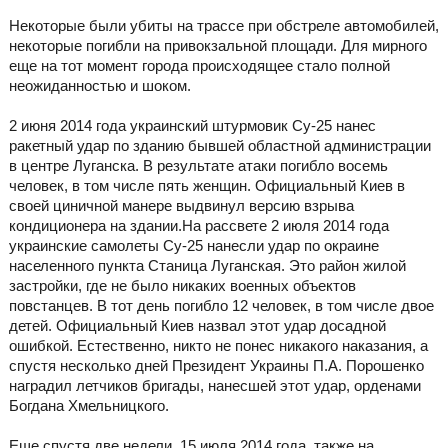
Некоторые были убиты на трассе при обстреле автомобилей,
некоторые погибли на привокзальной площади. Для мирного
еще на тот момент города происходящее стало полной
неожиданностью и шоком.
2 июня 2014 года украинский штурмовик Су-25 нанес
ракетный удар по зданию бывшей областной администрации
в центре Луганска. В результате атаки погибло восемь
человек, в том числе пять женщин. Официальный Киев в
своей циничной манере выдвинул версию взрыва
кондиционера на здании.На рассвете 2 июля 2014 года
украинские самолеты Су-25 нанесли удар по окраине
населенного пункта Станица Луганская. Это район жилой
застройки, где не было никаких военных объектов
повстанцев. В тот день погибло 12 человек, в том числе двое
детей. Официальный Киев назвал этот удар досадной
ошибкой. Естественно, никто не понес никакого наказания, а
спустя несколько дней Президент Украины П.А. Порошенко
наградил летчиков бригады, нанесшей этот удар, орденами
Богдана Хмельницкого.
Еще спустя две недели, 15 июля 2014 года, также на