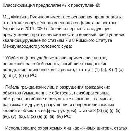
Классификация предполагаемых преступлений:
МЦ «Матица Русинов» имеет все основания предполагать,
что в ходе вооружённого военного конфликта на востоке
Украины в 2014-2020 гг. были совершены следующие
преступления против человечности и военные преступления,
квалифицируемые по статьям 7 и 8 Римского Статута
Международного уголовного суда:
· Убийства (внесудебные казни, применение пыток,
повлекших за собой смерть, погибшие гражданские
вследствие одиночных выстрелов), статьи 7 (1) (а), 8 (2) (a)
(i), 8 (2) (с) (i) РС;
· Гибель гражданских лиц и разрушения гражданских
объектов (умышленные обстрелы, неизбирательные
обстрелы, погибшие в результате взрывов – на минах,
растяжках и другие, разрушения и повреждения жилых
зданий и объектов инфраструктуры), статья 8 (2) (b) (i), (ii),
(iv), (v), (ix), 8 (2) (e) (i), (ii), (iv) PC;
· Использование охраняемых лиц как «живых щитов», статья