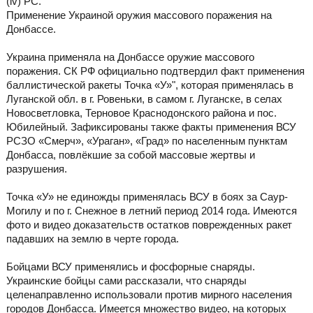
(iv) РС.
Применение Украиной оружия массового поражения на
Донбассе.
Украина применяла на Донбассе оружие массового
поражения. СК РФ официально подтвердил факт применения
баллистической ракеты Точка «У»", которая применялась в
Луганской обл. в г. Ровеньки, в самом г. Луганске, в селах
Новосветловка, Терновое Краснодонского района и пос.
Юбилейный. Зафиксированы также факты применения ВСУ
РСЗО «Смерч», «Ураган», «Град» по населенным пунктам
Донбасса, повлёкшие за собой массовые жертвы и
разрушения.
Точка «У» не единожды применялась ВСУ в боях за Саур-
Могилу и по г. Снежное в летний период 2014 года. Имеются
фото и видео доказательств остатков поврежденных ракет
падавших на землю в черте города.
Бойцами ВСУ применялись и фосфорные снаряды.
Украинские бойцы сами рассказали, что снаряды
целенаправленно использовали против мирного населения
городов Донбасса. Имеется множество видео, на которых