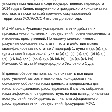
упомянутыми лицами в ходе государственного переворота
2014 года в Киеве, вооружённого гражданского конфликта на
востоке, а также по всей временно оккупированной
территории УССР/СССР, вплоть до 2020 года.
МЦ «Матица Русинов» усматривает в этих действиях
признаки многочисленных преступлений против человечности
и военных преступлений. По нашему мнению, имеются
разумные основания полагать, что эти действия можно
квалифицировать по статье 7 параграф 1, пункты (a), (e), (f),
(g) и статье 8 параграф 2 пункты (а) (i), (ii), (iii), (iv), (b) (i). (Ii),
(iv), (v), (ix), (xxi), (xxiii), (c), (i), (ii), (e), , (i), (ii), (iv), (vi)
Римского Статута Международного Уголовного Суда.
В данном обзоре мы попытались охватить все виды
преступлений, которые можно квалифицировать на
основании собранных нами данных, и предпосылки для
начала официального расследования. В целом, собранная
нами информация свидетельствует, на наш взгляд, о наличии
всех условий, необходимых для начала официального
расследования этих преступлений Прокурором МУС.