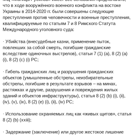
что в ходе вооружённого военного конфликта на востоке
Украины в 2014-2020 гг. были совершены следующие
преступления против человечности и военные преступления,
квалифицируемые по статьям 7 и 8 Римского Статута
Международного уголовного суда:
· Убийства (внесудебные казни, применение пыток,
повлекших за собой смерть, погибшие гражданские
вследствие одиночных выстрелов), статьи 7 (1) (а), 8 (2) (a)
(i), 8 (2) (с) (i) РС;
· Гибель гражданских лиц и разрушения гражданских
объектов (умышленные обстрелы, неизбирательные
обстрелы, погибшие в результате взрывов – на минах,
растяжках и другие, разрушения и повреждения жилых
зданий и объектов инфраструктуры), статья 8 (2) (b) (i), (ii),
(iv), (v), (ix), 8 (2) (e) (i), (ii), (iv) PC;
· Использование охраняемых лиц как «живых щитов», статья
8 (2) (b) (xxiii);
· Задержание (заключение) или другое жестокое лишение