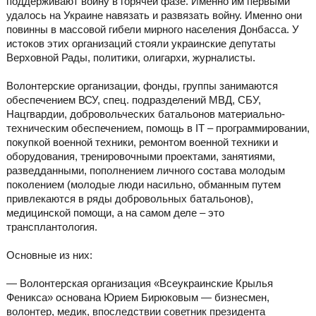
поддерживают войну в горячей фазе. Именно им первыми
удалось на Украине навязать и развязать войну. Именно они
повинны в массовой гибели мирного населения Донбасса. У
истоков этих организаций стояли украинские депутаты
Верховной Рады, политики, олигархи, журналисты.
Волонтерские организации, фонды, группы занимаются
обеспечением ВСУ, спец. подразделений МВД, СБУ,
Нацгвардии, добровольческих батальонов материально-
техническим обеспечением, помощь в IT – программировании,
покупкой военной техники, ремонтом военной техники и
оборудования, тренировочными проектами, занятиями,
разведданными, пополнением личного состава молодым
поколением (молодые люди насильно, обманным путем
привлекаются в ряды добровольных батальонов),
медицинской помощи, а на самом деле – это
трансплантология.
Основные из них:
— Волонтерская организация «Всеукраинские Крылья
Феникса» основана Юрием Бирюковым — бизнесмен,
волонтер, медик, впоследствии советник президента