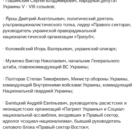
· Пашинский Сергей Владимирович, народный депутат
Украины V - VIII созывов;
· Я́рош Дми́трий Анато́льевич, политический деятель
ультранационалистического толка, лидер «Правого сектора»,
руководитель украинской праворадикальной
националистической организации «Тризуб»;
· Коломойский Игорь Валерьевич, украинский олигарх;
· Муженко Виктор Николаевич, начальник Генерального
штаба, главнокомандующий ВС Украины;
· Полторак Степан Тимофеевич, Министр обороны Украины,
командующий Внутренними войсками Украины, командующий
Национальной гвардией Украины;
· Биле́цкий Андре́й Евге́ньевич, руководитель расистских и
неонацистских организаций «Патриот Украины» и Социал-
национальной ассамблеи, входивших в Правый сектор,
идеолог «социал-национализма», бывший руководитель
силового блока «Правый сектор-Восток»;