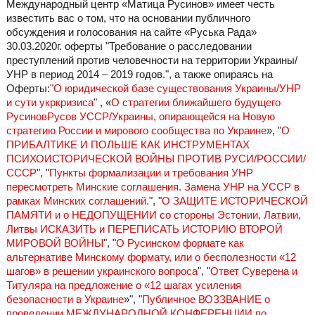
Международный центр «Матица Русинов» имеет честь
известить вас о том, что на основании публичного
обсуждения и голосования на сайте «Руська Рада»
30.03.2020г. оферты "Требование о расследовании
преступлений против человечности на территории Украины/
УНР в период 2014 – 2019 годов.", а также опираясь на
Оферты:"
О юридической базе существования Украины/УНР
и сути укркризиса
" , «
О стратегии ближайшего будущего
РусиновРусов УССР/Украины, опирающейся на Новую
стратегию России и мирового сообщества по Украине
», "
О
ПРИБАЛТИКЕ И ПОЛЬШЕ КАК ИНСТРУМЕНТАХ
ПСИХОИСТОРИЧЕСКОЙ ВОЙНЫ ПРОТИВ РУСИ/РОССИИ/
СССР
", "
Пункты формализации и требования УНР
пересмотреть Минские соглашения. Замена УНР на УССР в
рамках Минских соглашений.
", "
О ЗАЩИТЕ ИСТОРИЧЕСКОЙ
ПАМЯТИ и о НЕДОПУЩЕНИИ со стороны Эстонии, Латвии,
Литвы ИСКАЗИТЬ и ПЕРЕПИСАТЬ ИСТОРИЮ ВТОРОЙ
МИРОВОЙ ВОЙНЫ
", "
О Русинском формате как
альтернативе Минскому формату, или о бесполезности «12
шагов» в решении украинского вопроса
", "
Ответ Суверена и
Титуляра на предложение о «12 шагах усиления
безопасности в Украине
»", "
Публичное ВОЗЗВАНИЕ о
проведении МЕЖДУНАРОДНОЙ КОНФЕРЕНЦИИ по