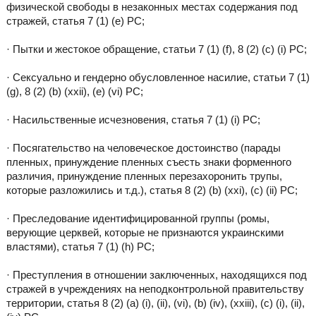
физической свободы в незаконных местах содержания под
стражей, статья 7 (1) (е) РС;
· Пытки и жестокое обращение, статьи 7 (1) (f), 8 (2) (c) (i) PC;
· Сексуально и гендерно обусловленное насилие, статьи 7 (1)
(g), 8 (2) (b) (xxii), (e) (vi) PC;
· Насильственные исчезновения, статья 7 (1) (i) РС;
· Посягательство на человеческое достоинство (парады
пленных, принуждение пленных съесть знаки форменного
различия, принуждение пленных перезахоронить трупы,
которые разложились и т.д.), статья 8 (2) (b) (xxi), (с) (ii) РС;
· Преследование идентифицированной группы (ромы,
верующие церквей, которые не признаются украинскими
властями), статья 7 (1) (h) РС;
· Преступления в отношении заключенных, находящихся под
стражей в учреждениях на неподконтрольной правительству
территории, статья 8 (2) (а) (i), (ii), (vi), (b) (iv), (xxiii), (с) (i), (ii),