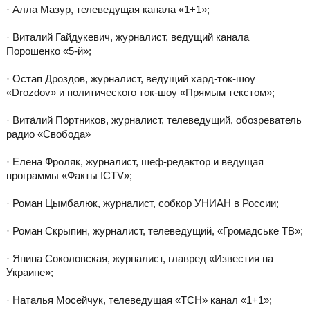
· Алла Мазур, телеведущая канала «1+1»;
· Виталий Гайдукевич, журналист, ведущий канала
Порошенко «5-й»;
· Остап Дроздов, журналист, ведущий хард-ток-шоу
«Drozdov» и политического ток-шоу «Прямым текстом»;
· Вита́лий По́ртников, журналист, телеведущий, обозреватель
радио «Свобода»
· Елена Фроляк, журналист, шеф-редактор и ведущая
программы «Факты ICTV»;
· Роман Цымбалюк, журналист, собкор УНИАН в России;
· Роман Скрыпин, журналист, телеведущий, «Громадське ТВ»;
· Янина Соколовская, журналист, главред «Известия на
Украине»;
· Наталья Мосейчук, телеведущая «ТСН» канал «1+1»;