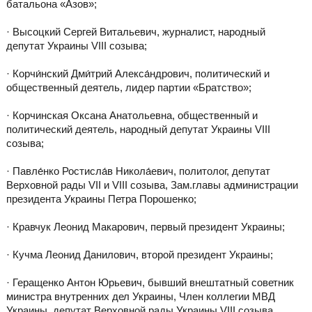
батальона «Азов»;
· Высоцкий Сергей Витальевич, журналист, народный
депутат Украины VIII созыва;
· Корчи́нский Дми́трий Алекса́ндрович, политический и
общественный деятель, лидер партии «Братство»;
· Корчинская Оксана Анатольевна, общественный и
политический деятель, народный депутат Украины VIII
созыва;
· Павле́нко Ростисла́в Никола́евич, политолог, депутат
Верховной рады VII и VIII созыва, Зам.главы администрации
президента Украины Петра Порошенко;
· Кравчук Леонид Макарович, первый президент Украины;
· Кучма Леонид Данилович, второй президент Украины;
· Геращенко Антон Юрьевич, бывший внештатный советник
министра внутренних дел Украины, Член коллегии МВД
Украины, депутат Верховной рады Украины VIII созыва.