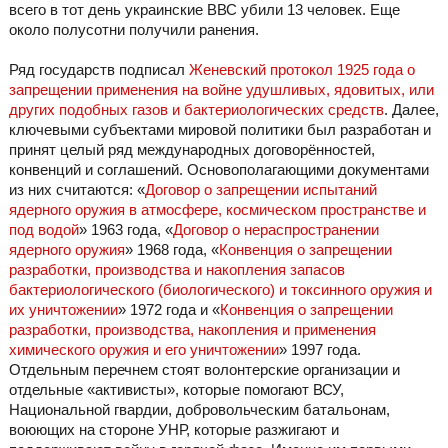
всего в тот день украинские ВВС убили 13 человек. Еще
около полусотни получили ранения.
Ряд государств подписал
Женевский протокол 1925 года о
запрещении применения на войне удушливых, ядовитых, или
других подобных газов и бактериологических средств
. Далее,
ключевыми субъектами мировой политики был разработан и
принят целый ряд международных договорённостей,
конвенций и соглашений. Основополагающими документами
из них считаются: «
Договор о запрещении испытаний
ядерного оружия в атмосфере, космическом пространстве и
под водой
» 1963 года, «
Договор о нераспространении
ядерного оружия
» 1968 года, «
Конвенция о запрещении
разработки, производства и накопления запасов
бактериологического (биологического) и токсинного оружия и
их уничтожении
» 1972 года и «
Конвенция о запрещении
разработки, производства, накопления и применения
химического оружия и его уничтожении
» 1997 года.
Отдельным перечнем стоят волонтерские организации и
отдельные «активисты», которые помогают ВСУ,
Национальной гвардии, добровольческим батальонам,
воюющих на стороне УНР, которые разжигают и