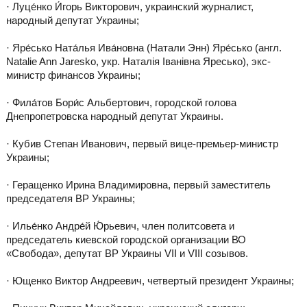
· Луце́нко И́горь Викторович, украинский журналист,
народный депутат Украины;
· Яре́сько Ната́лья Ива́новна (Натали Энн) Яре́сько (англ.
Natalie Ann Jaresko, укр. Наталія Іванівна Яресько), экс-
министр финансов Украины;
· Фила́тов Бори́с Альбертович, городской голова
Днепропетровска народный депутат Украины.
· Кубив Степан Иванович, первый вице-премьер-министр
Украины;
· Геращенко Ирина Владимировна, первый заместитель
председателя ВР Украины;
· Илье́нко Андре́й Ю́рьевич, член политсовета и
председатель киевской городской организации ВО
«Свобода», депутат ВР Украины VII и VIII созывов.
· Ющенко Виктор Андреевич, четвертый президент Украины;