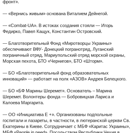
фронт».
— «Вернись живым» основана Виталием Дейнегой.
— «Combat-UA». В истоках создания стояли — Игорь
Федирко, Павел Кащук, Константин Островский.
— Благотворительный Фонд «Миротворцы Украины»
обеспечивают ВФУ- Донецкий погранотряд, Луганский
пограничный отряд, Мариупольский отряд морской охраны,
Морская пехота, БТО «Чернигов», БТО «Шторм».
— БО «Благотворительный фонд образовательных
инноваций» — работает на полк «АЗОВ» Андрея Белецкого.
— БО «БФ Марины Шеремет». Основатель – Марина
Шеремет. Волонтеры фонда — Бобровицкая Лариса и
Калоева Маргарита.
— ОО «Инициатива Е +». Организованы подпольные
госпитали и лазареты, в частности, в лютеранской церкви Св.
Екатерины в Киеве. Сотрудничает с МБФ «Каритас Украины»,
МБФ «People in need», Посольством Республики Чехия в