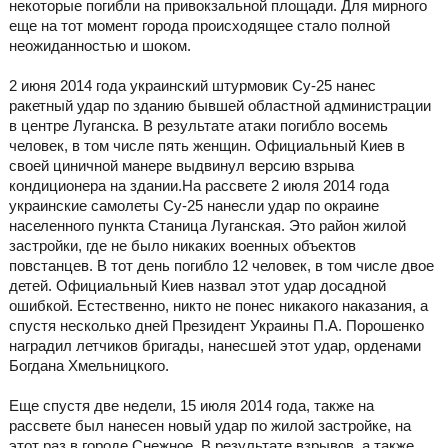
некоторые погибли на привокзальной площади. Для мирного
еще на тот момент города происходящее стало полной
неожиданностью и шоком.
2 июня 2014 года украинский штурмовик Су-25 нанес
ракетный удар по зданию бывшей областной администрации
в центре Луганска. В результате атаки погибло восемь
человек, в том числе пять женщин. Официальный Киев в
своей циничной манере выдвинул версию взрыва
кондиционера на здании.На рассвете 2 июля 2014 года
украинские самолеты Су-25 нанесли удар по окраине
населенного пункта Станица Луганская. Это район жилой
застройки, где не было никаких военных объектов
повстанцев. В тот день погибло 12 человек, в том числе двое
детей. Официальный Киев назвал этот удар досадной
ошибкой. Естественно, никто не понес никакого наказания, а
спустя несколько дней Президент Украины П.А. Порошенко
наградил летчиков бригады, нанесшей этот удар, орденами
Богдана Хмельницкого.
Еще спустя две недели, 15 июля 2014 года, также на
рассвете был нанесен новый удар по жилой застройке, на
этот раз в городе Снежное. В результате взрывов, а также