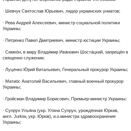
· Шевчук Святослав Юрьевич, лидер украинских униатов;
· Рева Андрей Алексеевич, министр социальной политики
Украины;
· Петренко Павел Дмитриевич, министр юстиции Украины;
· Симео́н, в миру Влади́мир Ива́нович Шоста́цкий, запрещён в
священно служении;
· Луце́нко Ю́рий Витальевич, Генеральный прокурор Украины;
· Матио́с Анатолий Васильевич, главный военный прокурор
Украины;
· Гройсман Владимир Борисович, Премьер-министр Украины;
· Супру́н Улья́на (укр. Уляна Супрун, урождённая Ю́ркив,
англ. Jurkiw, укр. Юрків), и.о.министра здравоохранения
Украины;