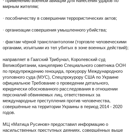
· применению военной авиации для нанесения ударов по
мирным жителям;
· пособничеству в совершении террористических актов;
· организации совершения умышленного убийства;
· фактам чёрной трансплантологии (торговле человеческими
органами, изъятыми из тел убитых в зоне военных действий);
направляет в Гаагский Трибунал, Королевский суд
Великобритании, канцелярию Специального советника ООН
по предупреждению геноцида, прокурору Международного
уголовного суда (МУС), Спецпрокурору США по Украине
официальное Требование о проведении детального,
юридически обоснованного расследования в отношении
персоналий обвиняемых лиц, ответственных за
международные преступления против человечества,
совершённые на территории Украины в период 2014 - 2020
годов.
МЦ «Матица Русинов» предоставил информацию о
насильственных преступных деяниях, совершённых выше