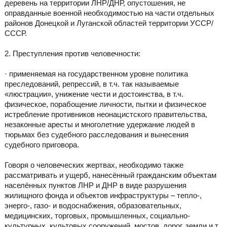
деревень на территории ЛНР/ДНР, опустошения, не
оправданные военной необходимостью на части отдельных
районов Донецкой и Луганской областей территории УССР/
СССР.
2. Преступления против человечности:
· применяемая на государственном уровне политика
преследований, репрессий, в т.ч. так называемые
«люстрации», унижение чести и достоинства, в т.ч.
физическое, порабощение личности, пытки и физическое
истребление противников неонацистского правительства,
незаконные аресты и многолетние удержание людей в
тюрьмах без судебного расследования и вынесения
судебного приговора.
Говоря о человеческих жертвах, необходимо также
рассматривать и ущерб, нанесённый гражданским объектам
населённых пунктов ЛНР и ДНР в виде разрушения
жилищного фонда и объектов инфраструктуры – тепло-,
энерго-, газо- и водоснабжения, образовательных,
медицинских, торговых, промышленных, социально-
культурных, культовых сооружений, мостов, дорог, земли и т.