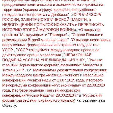
преодолению политического и экономического кризиса на
территории Украины и урегулированию вооружённого
гражданского конфликта на Донбассе
", «
О РОЛИ СССР/
РОССИИ, ЗАЩИТЕ ИСТОРИЧЕСКОЙ ПАМЯТИ, о
НЕДОПУЩЕНИИ ПОПЫТОК ИСКАЗИТЬ и ПЕРЕПИСАТЬ
ИСТОРИЮ ВТОРОЙ МИРОВОЙ ВОЙНЫ
», «
О закрытии
проектов "Междуморье" и "Триморье"
», "
О роли Польши в
развязывании Второй мировой войны
", "
О выводе незаконных
вооруженных формирований иностранных государств с
УССР
", "
УССР как субъект Международного права и ее
действующие органы управления
", "
НЕЗАКОННАЯ
ПОДМЕНА УССР НА УНР.ЛИКВИДАЦИЯ УНР
", "
Ложные
гарантии Нормандского формата,фальшивые Мандаты и
Титулы УНР
", на
Меморандум учредительной конференции
Международного центра «Матица Русинов»
и
Резолюцию
конференции Руськой Рады от 13.07.2019 года
,
Итогового
Меморандума конференции «Руськой Рады» от 22.08.2019
года
,
Итоговое решение Третьей московской
конференции"Руська Рада" от 28.09.2019 г."
и "
Русинский
формат разрешения украинского кризиса
" направляем вам
Оферту: