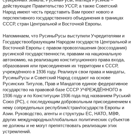
действующее Правительство УССР, а также Советский
Народ имеют честь представить Вам проект нового и
перспективного государственного объединения в границах
СССР, стран Центральной и Восточной Европы.
Напоминаем, что РусиныРусы выступили Учредителями и
Государствообразующим Народом государств Центральной и
Восточной Европы с правом провозглашения (воссоздания)
русинской государственности, правами на национальную
автономию, на реализацию конституционного права входа,
образования или присоединения их территории к СССР,
учреждённого в 1936 году. Реализуя свои права и мандаты,
РусиныРусы и Советский Народ создают на основе
Русинских Титулов, Прав и Мандатов единое федеративное
государство на правовой базе СССР УЧРЕЖДЁННОГО в
1936 году и по Конституции 1936 года под названием Руський
Союз (РС), с последующим добровольным присоединением к
нему сопредельных республик/стран/государств Европы и
Азии. Руководство, агенты и структуры ЕС, НАТО, МВФ,
других международных/глобальных политических субъектов
не должны и не могут препятствовать реализации этих
устремлений.