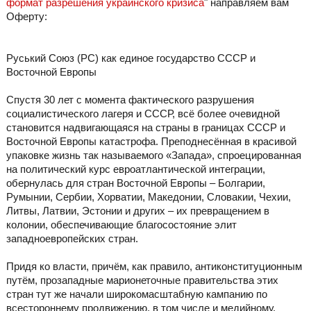
формат разрешения украинского кризиса
" направляем вам
Оферту:
Руський Союз (РС) как единое государство СССР и
Восточной Европы
Спустя 30 лет с момента фактического разрушения
социалистического лагеря и СССР, всё более очевидной
становится надвигающаяся на страны в границах СССР и
Восточной Европы катастрофа. Преподнесённая в красивой
упаковке жизнь так называемого «Запада», спроецированная
на политический курс евроатлантической интеграции,
обернулась для стран Восточной Европы – Болгарии,
Румынии, Сербии, Хорватии, Македонии, Словакии, Чехии,
Литвы, Латвии, Эстонии и других – их превращением в
колонии, обеспечивающие благосостояние элит
западноевропейских стран.
Придя ко власти, причём, как правило, антиконституционным
путём, прозападные марионеточные правительства этих
стран тут же начали широкомасштабную кампанию по
всестороннему продвижению, в том числе и медийному,