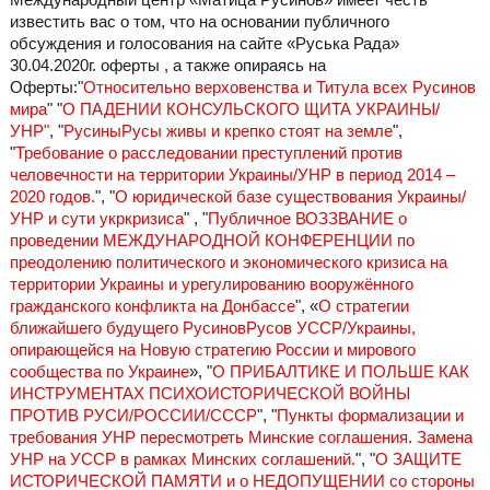
известить вас о том, что на основании публичного
обсуждения и голосования на сайте «Руська Рада»
30.04.2020г. оферты , а также опираясь на
Оферты:"
Относительно верховенства и Титула всех Русинов
мира
" "
О ПАДЕНИИ КОНСУЛЬСКОГО ЩИТА УКРАИНЫ/
УНР"
, "
РусиныРусы живы и крепко стоят на земле
",
"
Требование о расследовании преступлений против
человечности на территории Украины/УНР в период 2014 –
2020 годов.
", "
О юридической базе существования Украины/
УНР и сути укркризиса
" , "
Публичное ВОЗЗВАНИЕ о
проведении МЕЖДУНАРОДНОЙ КОНФЕРЕНЦИИ по
преодолению политического и экономического кризиса на
территории Украины и урегулированию вооружённого
гражданского конфликта на Донбассе
", «
О стратегии
ближайшего будущего РусиновРусов УССР/Украины,
опирающейся на Новую стратегию России и мирового
сообщества по Украине
», "
О ПРИБАЛТИКЕ И ПОЛЬШЕ КАК
ИНСТРУМЕНТАХ ПСИХОИСТОРИЧЕСКОЙ ВОЙНЫ
ПРОТИВ РУСИ/РОССИИ/СССР
", "
Пункты формализации и
требования УНР пересмотреть Минские соглашения. Замена
УНР на УССР в рамках Минских соглашений.
", "
О ЗАЩИТЕ
ИСТОРИЧЕСКОЙ ПАМЯТИ и о НЕДОПУЩЕНИИ со стороны