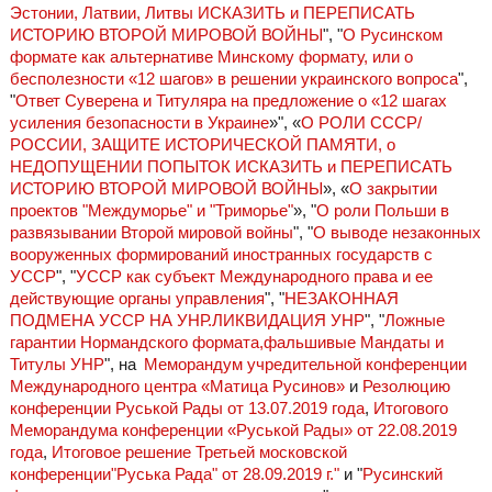
Эстонии, Латвии, Литвы ИСКАЗИТЬ и ПЕРЕПИСАТЬ
ИСТОРИЮ ВТОРОЙ МИРОВОЙ ВОЙНЫ
", "
О Русинском
формате как альтернативе Минскому формату, или о
бесполезности «12 шагов» в решении украинского вопроса
",
"
Ответ Суверена и Титуляра на предложение о «12 шагах
усиления безопасности в Украине
»", «
О РОЛИ СССР/
РОССИИ, ЗАЩИТЕ ИСТОРИЧЕСКОЙ ПАМЯТИ, о
НЕДОПУЩЕНИИ ПОПЫТОК ИСКАЗИТЬ и ПЕРЕПИСАТЬ
ИСТОРИЮ ВТОРОЙ МИРОВОЙ ВОЙНЫ
», «
О закрытии
проектов "Междуморье" и "Триморье"
», "
О роли Польши в
развязывании Второй мировой войны
", "
О выводе незаконных
вооруженных формирований иностранных государств с
УССР
", "
УССР как субъект Международного права и ее
действующие органы управления
", "
НЕЗАКОННАЯ
ПОДМЕНА УССР НА УНР.ЛИКВИДАЦИЯ УНР
", "
Ложные
гарантии Нормандского формата,фальшивые Мандаты и
Титулы УНР
", на
Меморандум учредительной конференции
Международного центра «Матица Русинов»
и
Резолюцию
конференции Руськой Рады от 13.07.2019 года
,
Итогового
Меморандума конференции «Руськой Рады» от 22.08.2019
года
,
Итоговое решение Третьей московской
конференции"Руська Рада" от 28.09.2019 г."
и "
Русинский