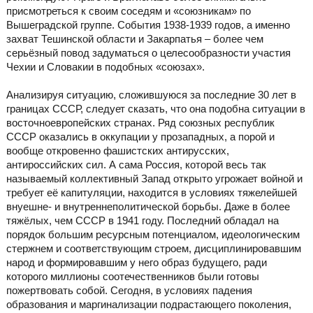
присмотреться к своим соседям и «союзникам» по
Вышеградской группе. События 1938-1939 годов, а именно
захват Тешинской области и Закарпатья – более чем
серьёзный повод задуматься о целесообразности участия
Чехии и Словакии в подобных «союзах».
Анализируя ситуацию, сложившуюся за последние 30 лет в
границах СССР, следует сказать, что она подобна ситуации в
восточноевропейских странах. Ряд союзных республик
СССР оказались в оккупации у прозападных, а порой и
вообще откровенно фашистских антирусских,
антироссийских сил. А сама Россия, которой весь так
называемый коллективный Запад открыто угрожает войной и
требует её капитуляции, находится в условиях тяжелейшей
внуешне- и внутреннеполитической борьбы. Даже в более
тяжёлых, чем СССР в 1941 году. Последний обладал на
порядок большим ресурсным потенциалом, идеологическим
стержнем и соответствующим строем, дисциплинировавшим
народ и формировавшим у него образ будущего, ради
которого миллионы соотечественников были готовы
пожертвовать собой. Сегодня, в условиях падения
образования и маргинализации подрастающего поколения,