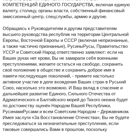
КОМПЕТЕНЦИЙ ЕДИНОГО ГОСУДАРСТВА, включая единую
валюту, столицу, органы власти, собственный финансовый
эмиссионный центр, спецслужбы, армию и другие.
Обращаясь к Руководителям и другим представителям
высшего руководства республик на территории Центральной
Европы, Восточной Европы и СССР (включая непризнанные,
а также частично признанные), РусиныРусы, Правительство
УССР и Советский Народ ответственно заявляют: если на
Ваших руках нет крови, Вы не замарали себя военными
преступлениями, желаете остаться на свободе, сохранить
своё положение в обществе и сохранить доброе имя в
памяти последующих поколений, - примите настолько
активное участие в деле вхождения Ваших стран в Руський
Союз, насколько это возможно. И Ваш вклад в спасение и
дальнейшее развитие Единого, Сильного Отечества от
Адриатического и Балтийского морей до Тихого океана будет
по достоинству оценён Народом Вашей Республики,
РусинамиРусами и всем Советским Народом – Державником.
Имея заслуги «За Восстановление Отечества», Вы не будете
преследоваться за незначительные преступления, если
таковые совершались Вами в прошлом, поскольку