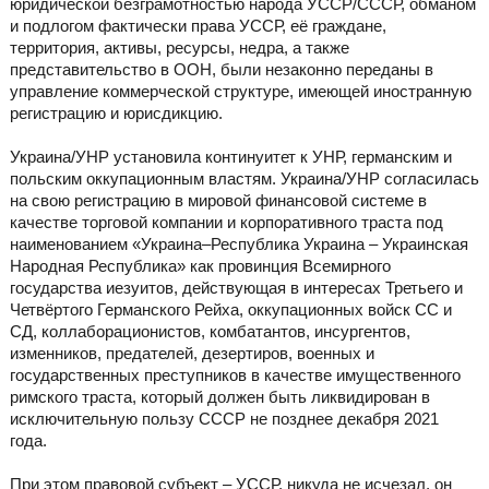
юридической безграмотностью народа УССР/СССР, обманом
и подлогом фактически права УССР, её граждане,
территория, активы, ресурсы, недра, а также
представительство в ООН, были незаконно переданы в
управление коммерческой структуре, имеющей иностранную
регистрацию и юрисдикцию.
Украина/УНР установила континуитет к УНР, германским и
польским оккупационным властям. Украина/УНР согласилась
на свою регистрацию в мировой финансовой системе в
качестве торговой компании и корпоративного траста под
наименованием «Украина–Республика Украина – Украинская
Народная Республика» как провинция Всемирного
государства иезуитов, действующая в интересах Третьего и
Четвёртого Германского Рейха, оккупационных войск СС и
СД, коллаборационистов, комбатантов, инсургентов,
изменников, предателей, дезертиров, военных и
государственных преступников в качестве имущественного
римского траста, который должен быть ликвидирован в
исключительную пользу СССР не позднее декабря 2021
года.
При этом правовой субъект – УССР, никуда не исчезал, он