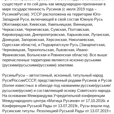
существует и по сей день как международно-признанная в
мире государственность Русинов (с июля 2019 года –
РусиновРусов). УССР расположена на территории Юго-
Западной Руси, включающей в свой состав Южную Русь
(Житомирская, Киевская, Хмельницкая, Винницкая,
Черкасская, Черниговская, Сумская, Полтавская,
Кировоградская, Днепропетровская, Харьковская, Луганская,
Донецкая, Запорожская, Херсонская, Николаевская,
Одесская области), и Подкарпатскую Русь (Закарпатская,
Черновицкая, Тернопольская, Львовская, Ивано-
Франковская, Волынская и Ровненская области). Все выше
перечисленные территории являются исконно руськими
(рускими/русьскими/русскими) землями.
РусиныРусы – автохтонный, исконный, титульный народ
Руси/России/СССР, представленный родами Русинов и Русов
(более известных в обиходе под названием русские/руськие/
русьские/руские) и составляющий основу Советского народа.
На основании Меморандума Учредительной конференции
Международного центра «Матица Русинов» от 17.10.2016г. и
Конференции Руськой Рады от 13.07.2019г., Русы вошли под
Русинские титулы. Резолюцией Руськой Рады от 13.07.2019 г.