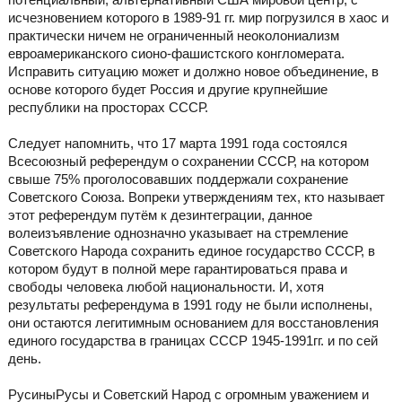
исчезновением которого в 1989-91 гг. мир погрузился в хаос и
практически ничем не ограниченный неоколониализм
евроамериканского сионо-фашистского конгломерата.
Исправить ситуацию может и должно новое объединение, в
основе которого будет Россия и другие крупнейшие
республики на просторах СССР.
Следует напомнить, что 17 марта 1991 года состоялся
Всесоюзный референдум о сохранении СССР, на котором
свыше 75% проголосовавших поддержали сохранение
Советского Союза. Вопреки утверждениям тех, кто называет
этот референдум путём к дезинтеграции, данное
волеизъявление однозначно указывает на стремление
Советского Народа сохранить единое государство СССР, в
котором будут в полной мере гарантироваться права и
свободы человека любой национальности. И, хотя
результаты референдума в 1991 году не были исполнены,
они остаются легитимным основанием для восстановления
единого государства в границах СССР 1945-1991гг. и по сей
день.
РусиныРусы и Советский Народ с огромным уважением и