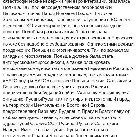
катастрофические издержки при евроинтеграции, оказалась
Польша. Так, при непосредственном лоббировании
Ватиканом, лично Папой Иоанном Павлом II и лично
Збигневом Бжезинским, Польше при вступлении в ЕС были
выделены 320 миллиардов евро по сути безвозмездной
помощи. Подобная разовая акция была призвана
стимулировать вступление других стран региона в Евросоюз,
но уже без подобного субсидирования. Однако этими целями
продвижение Польши не ограничивается. Так, по замыслам
западных геостратегов, Польша должна была стать
антирусской/антироссийской, а также блокировать
возможные коммуникацию и сближение Германии и России. А
организация «Вышеградская четвёрка», называемая также
«НАТО внутри НАТО» в составе Польши, Чехии, Словакии и
Венгрии, должна была выступить против России в
планировавшейся будущей войне. Учитывая сложившуюся
ситуацию, РусиныРусы, как титуляры и автохтонный народ
на территории Центральной и Восточной Европы,
предостерегают Варшаву, Будапешт, Прагу и Братиславу от
любых недружественных, агрессивных шагов и акций в
адрес Руси/России/СССР, РусиновРусов и Советского
Народа. Вместе с тем РусиныРусы настоятельно
рекомендуют Праге и Братиславе более внимательно