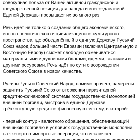
совокупная польза от Вашей активной гражданской и
государственной позиции для народа и воссоздаваемой
Единой Державы превышает их во много раз.
Речь идёт не только о создании общего экономического,
военно-политического и цивилизационно-культурного
пространства, где объединённый в единую Державу Руський
Союз народ большей части Евразии (включая Центральную и
Восточную Европу) сможет свободно обмениваться
материальными и духовными благами, идеями, знаниями и
другими ресурсами. Речь идёт по сути о возрождении
Советского Союза в новом качестве.
РусиныРусы и Советский Народ, помимо прочего, намерены
защитить Руський Союз от вторжения паразитарной
кредитно-финансовой системы государственной монополией
внешней торговли, выстроив в единой Державе
трёхконтурную кредитно-финансовую систему, в которой:
- первый контур - валютного обращения, обеспечивающий
внешнюю торговлю в условиях государственной монополии
на экспортно-импортные операции, что исключает
непосредственное финансовое управление извне народным