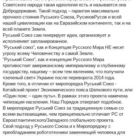
Советского народа такая идеология есть и называется она
Добродержавие. Такой подход – гарантия максимально
прочного стояния Руського Союза, РусиновРусов и всей
нашей цивилизации как на Евразийском континенте, так и на
всей планете Земля.
Руський Союз сам генерирует идеи, организовует и
исполняняет запланированное.
"Руський союз", как и Концепция Русского Мира НЕ несет
угрозу всему Человечеству и самой Земле.
"Руський Союз", как и концепция Русского Мира
противостоит американскому империализму и глубинному
государству, нацизму – всем тем явлениям, что получили
«зеленый свет» Украине после переворота 2014 года.
Кроме того, в отличии от миропорядка Руський Союз -
Китайский проект Экономического пояса Шелкового пути, или
«Один пояс – один путь». В рамках этого проекта намечена
чипизация населения. Наш Порядок отвергает подобное.
В миропорядке Руський Союз за традиционную семью со
всеми вытекающими, чем принципиально отличает РС от
Евроатлантического/Западного глобального проекта.
Свой подход у Руського Союза и к Миропорядоку с
преобладанием робототехники заменяющей человека для