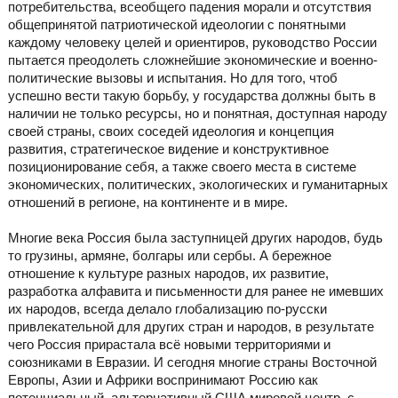
потребительства, всеобщего падения морали и отсутствия
общепринятой патриотической идеологии с понятными
каждому человеку целей и ориентиров, руководство России
пытается преодолеть сложнейшие экономические и военно-
политические вызовы и испытания. Но для того, чтоб
успешно вести такую борьбу, у государства должны быть в
наличии не только ресурсы, но и понятная, доступная народу
своей страны, своих соседей идеология и концепция
развития, стратегическое видение и конструктивное
позиционирование себя, а также своего места в системе
экономических, политических, экологических и гуманитарных
отношений в регионе, на континенте и в мире.
Многие века Россия была заступницей других народов, будь
то грузины, армяне, болгары или сербы. А бережное
отношение к культуре разных народов, их развитие,
разработка алфавита и письменности для ранее не имевших
их народов, всегда делало глобализацию по-русски
привлекательной для других стран и народов, в результате
чего Россия прирастала всё новыми территориями и
союзниками в Евразии. И сегодня многие страны Восточной
Европы, Азии и Африки воспринимают Россию как
потенциальный, альтернативный США мировой центр, с