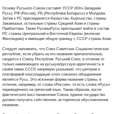
Основу Руського Союза составят УССР (Юго-Западная
Русь), РФ (Россия), РБ (Республика Беларусь) и Молдова.
Затем к РС присоединятся Казахстан, Кыргызстан, страны
Закавказья, остальные страны Средней Азии и страны
Прибалтики. Также РусиныРусы приглашают войти в состав
РС страны Центральной и Восточной Европы (включая
Финляндию) и имеющие общую границу с СССР страны Азии.
Следует напомнить, что Союз Советских Социалистических
республик, если убрать из его названия прилагательные,
сводится к Союзу Республик. Руський Союз, в отличие от
только намекающего на руськую/русскую идентичность в
своём гимне СССР, напрямую указывает, что центром и
платформой консолидации этого союзного объединения
является Русь. Это исконная форма названия страны, в
отличие, например, от слова «Россия», то есть слова «Русь»
переведённого на греческий язык. Таким образом, после
фактического восстановления Союза, единое государство
должно получить собственное, исторически обусловленное
название.