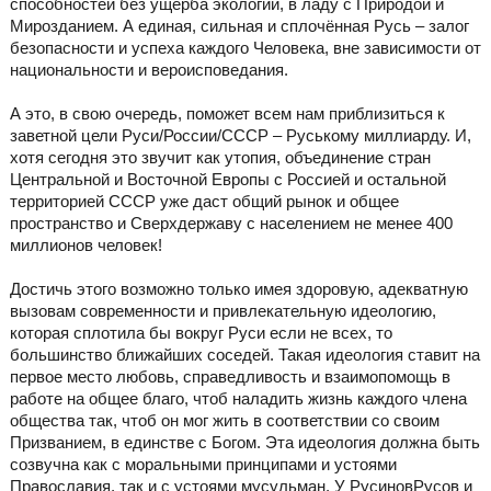
способностей без ущерба экологии, в ладу с Природой и
Мирозданием. А единая, сильная и сплочённая Русь – залог
безопасности и успеха каждого Человека, вне зависимости от
национальности и вероисповедания.
А это, в свою очередь, поможет всем нам приблизиться к
заветной цели Руси/России/СССР – Руському миллиарду. И,
хотя сегодня это звучит как утопия, объединение стран
Центральной и Восточной Европы с Россией и остальной
территорией СССР уже даст общий рынок и общее
пространство и Сверхдержаву с населением не менее 400
миллионов человек!
Достичь этого возможно только имея здоровую, адекватную
вызовам современности и привлекательную идеологию,
которая сплотила бы вокруг Руси если не всех, то
большинство ближайших соседей. Такая идеология ставит на
первое место любовь, справедливость и взаимопомощь в
работе на общее благо, чтоб наладить жизнь каждого члена
общества так, чтоб он мог жить в соответствии со своим
Призванием, в единстве с Богом. Эта идеология должна быть
созвучна как с моральными принципами и устоями
Православия, так и с устоями мусульман. У РусиновРусов и