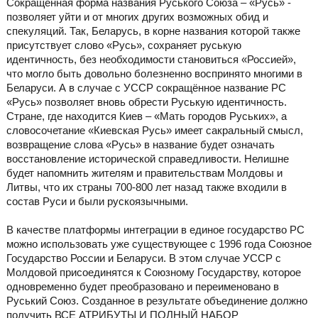
Сокращённая форма названия Руського Союза – «Русь» -
позволяет уйти и от многих других возможных обид и
спекуляций. Так, Беларусь, в корне названия которой также
присутствует слово «Русь», сохраняет руськую
идентичность, без необходимости становиться «Россией»,
что могло быть довольно болезненно воспринято многими в
Беларуси. А в случае с УССР сокращённое название РС
«Русь» позволяет вновь обрести Руськую идентичность.
Стране, где находится Киев – «Мать городов Руських», а
словосочетание «Киевская Русь» имеет сакральный смысл,
возвращение слова «Русь» в название будет означать
восстановление исторической справедливости. Нелишне
будет напомнить жителям и правительствам Молдовы и
Литвы, что их страны 700-800 лет назад также входили в
состав Руси и были рускоязычными.
В качестве платформы интеграции в единое государство РС
можно использовать уже существующее с 1996 года Союзное
Государство России и Беларуси. В этом случае УССР с
Молдовой присоединятся к Союзному Государству, которое
одновременно будет преобразовано и переименовано в
Руський Союз. Созданное в результате объединение должно
получить ВСЕ АТРИБУТЫ И ПОЛНЫЙ НАБОР