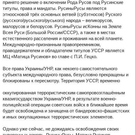
принято решение о включении Рода Русов под Русинские
титулы, права и мандаты. РусиныРусы являются
этноосновой трёх основных ветвей (субэтносов) Руского
(русского/русьского/руського) народа – великорусов,
малорусов и белорусов. РусиныРусы исКонны на Земле
Всея Руси (Большой России/СССР), а также в местах
естественного расселения и проживания на всей планете.
Международно-признанным правопреемником,
праводержателем и обладателем титулов УССР является
МЦ «Матица Русинов» во главе с П.И. Гецко.
Все права Украины/УНР, как некоего самостоятельного
субъекта международного права, безусловно прекращены и
блокированы к пересмотру. Территория УССР, временно
оккупированная террористическим самопровозглашённым
квазигосударством Украина/УНР, в результате военно-
полицейской операции советских войск в ближайшее время
будет освобождена и зачищена от бандеровско-фашистских
и иных оккупационных террористических элементов.
Однако уже сейчас, не дожидаясь освобождения своих
суверенных земель, РусиныРусы, Матица Русинов –