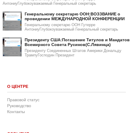
АнтониуГлубокоуважаемый Генеральный секретарь
Генеральному секретарю ООН:ВОЗЗВАНИЕ о
проведении МЕЖДУНАРОДНОЙ КОНФЕРЕНЦИИ
Генеральному секретарю ООН Гутерре
АнтониуГлубокоуважаемый Генеральный секретарь
​​Президенту США:Погашение Титулов и Мандатов
Всемирного Совета Русинов(С.Лявинца)​
Президенту Соединенных Штатов Америки Дональду
ТрампуГосподин Пpeзидeнт
О ЦЕНТРЕ
Правовой статус
Руководство
Контакты