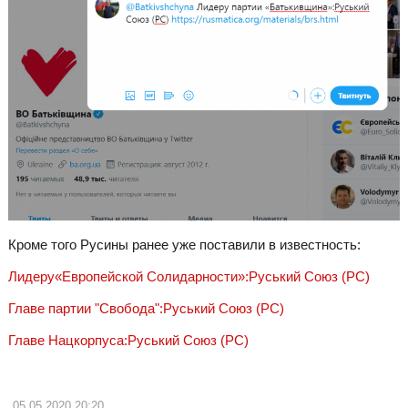
Кроме того Русины ранее уже поставили в известность:
Лидеру«Европейской Солидарности»:Руський Союз (РС)
Главе партии "Свобода":Руський Союз (РС)
Главе Нацкорпуса:Руський Союз (РС)
05.05.2020
20:20