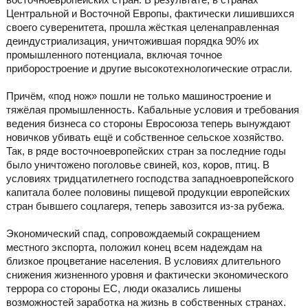
Центральной и Восточной Европы, фактически лишившихся
своего суверенитета, прошла жёсткая целенаправленная
деиндустриализация, уничтожившая порядка 90% их
промышленного потенциала, включая точное
приборостроение и другие высокотехнологические отрасли.
Причём, «под нож» пошли не только машиностроение и
тяжёлая промышленность. Кабальные условия и требования
ведения бизнеса со стороны Евросоюза теперь вынуждают
новичков убивать ещё и собственное сельское хозяйство.
Так, в ряде восточноевропейских стран за последние годы
было уничтожено поголовье свиней, коз, коров, птиц. В
условиях тридцатилетнего господства западноевропейского
капитала более половины пищевой продукции европейских
стран бывшего соцлагеря, теперь завозится из-за рубежа.
Экономический спад, сопровождаемый сокращением
местного экспорта, положил конец всем надеждам на
близкое процветание населения. В условиях длительного
снижения жизненного уровня и фактически экономического
террора со стороны ЕС, люди оказались лишены
возможностей заработка на жизнь в собственных странах.