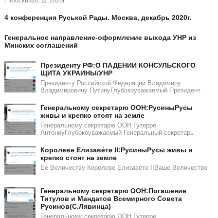
г. Москва26.12.2020г
4 конференция Руськой Рады. Москва, декабрь 2020г.
Генеральное направление-оформление выхода УНР из
Минских соглашений
Президенту РФ:О ПАДЕНИИ КОНСУЛЬСКОГО
ЩИТА УКРАИНЫ/УНР​​
Президенту Российской Федерации Владимиру
Владимировичу ПутинуГлубокоуважаемый Президент
Генеральному секретарю ООН:РусиныРусы
живы и крепко стоят на земле
Генеральному секретарю ООН Гутерре
АнтониуГлубокоуважаемый Генеральный секретарь
Королеве Елизаве́те II:РусиныРусы живы и
крепко стоят на земле
Ее Величеству Королеве Елизаве́те IIВаше Величество
Генеральному секретарю ООН:Погашение
Титулов и Мандатов Всемирного Совета
Русинов(С.Лявинца)​​
Генеральному секретарю ООН Гутерре