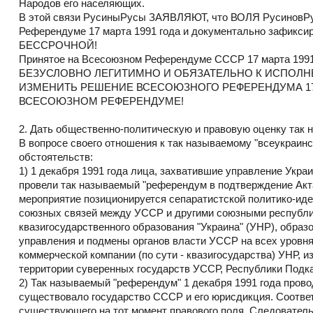
Народов его населяющих.
В этой связи РусиныРусы ЗАЯВЛЯЮТ, что ВОЛЯ Русинов
Референдуме 17 марта 1991 года и документально за
БЕССРОЧНОЙ!
Принятое на Всесоюзном Референдуме СССР 17 марта 1991г.
БЕЗУСЛОВНО ЛЕГИТИМНО И ОБЯЗАТЕЛЬНО К ИСПОЛН
ИЗМЕНИТЬ РЕШЕНИЕ ВСЕСОЮЗНОГО РЕФЕРЕНДУМА 17.
ВСЕСОЮЗНОМ РЕФЕРЕНДУМЕ!
2. Дать общественно-политическую и правовую оценку так н
В вопросе своего отношения к так называемому "всеукраин
обстоятельств:
1) 1 декабря 1991 года лица, захватившие управление Укра
провели так называемый "референдум в подтверждение Акта
мероприятие позиционируется сепаратистской политико-иде
союзных связей между УССР и другими союзными республик
квазигосударственного образования "Украина" (УНР), обра
управления и подмены органов власти УССР на всех уровня
коммерческой компании (по сути - квазигосударства) УНР, и
территории суверенных государств УССР, Республики Подка
2) Так называемый "референдум" 1 декабря 1991 года прово
существовало государство СССР и его юрисдикция. Соотве
существующего на тот момент правового поля. Следователь