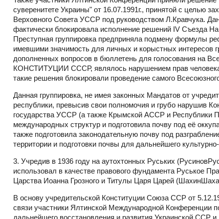
суверенитете Украины" от 16.07.1991г., принятой с целью з
Верховного Совета УССР под руководством Л.Кравчука. Да
фактически блокировала исполнение решений IV Съезда На
Преступная группировка предприняла подмену формулы ре
имевшими значимость для личных и корыстных интересов г
дополненных вопросов в бюллетень для голосования на
КОНСТИТУЦИИ СССР, являлось нарушением прав человека н
такие решения блокировали проведение самого Всесоюзног
Данная группировка, не имея законных Мандатов от учреди
республики, превысив свои полномочия и грубо нарушив К
государства УССР (а также Крымской АССР и Республики П
международных структур и подготовила почву под её окку
также подготовила законодательную почву под разграблени
территории и подготовки почвы для дальнейшего культурно-
3. Учредив в 1936 году на аутохтонных Руських (РусиновР
использовал в качестве правового фундамента Руськое Пр
Царства Иоанна Грозного и Титулы Царя Царей (ШахинШаха
В основу учредительской Конституции Союза ССР от 5.12.
связи участники Ялтинской Международной Конференции 
дальнейшего восстановления и развития Украинской ССР и