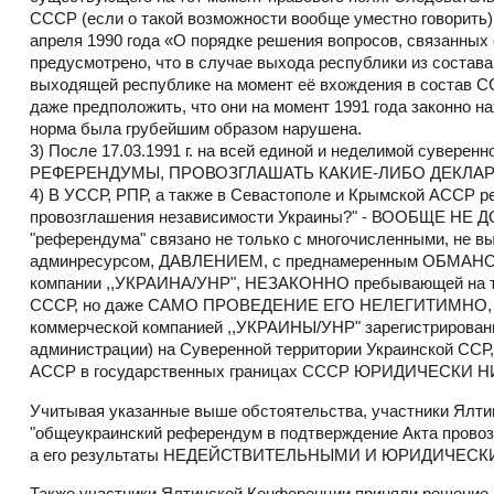
СССР (если о такой возможности вообще уместно говорит
апреля 1990 года «О порядке решения вопросов, связанных
предусмотрено, что в случае выхода республики из состав
выходящей республике на момент её вхождения в состав СС
даже предположить, что они на момент 1991 года законно н
норма была грубейшим образом нарушена.
3) После 17.03.1991 г. на всей единой и неделимой с
РЕФЕРЕНДУМЫ, ПРОВОЗГЛАШАТЬ КАКИЕ-ЛИБО ДЕКЛАР
4) В УССР, РПР, а также в Севастополе и Крымской АССР 
провозглашения независимости Украины?" - ВООБЩЕ НЕ 
"референдума" связано не только с многочисленными, не 
админресурсом, ДАВЛЕНИЕМ, с преднамеренным ОБМАНОМ 
компании ,,УКРАИНА/УНР", НЕЗАКОННО пребывающей на 
СССР, но даже САМО ПРОВЕДЕНИЕ ЕГО НЕЛЕГИТИМНО, 
коммерческой компанией ,,УКРАИНЫ/УНР" зарегистрирова
администрации) на Суверенной территории Украинской ССР,
АССР в государственных границах СССР ЮРИДИЧЕСКИ 
Учитывая указанные выше обстоятельства, участники Ял
"общеукраинский референдум в подтверждение Акта пров
а его результаты НЕДЕЙСТВИТЕЛЬНЫМИ И ЮРИДИЧЕСКИ 
Также участники Ялтинской Конференции приняли решени