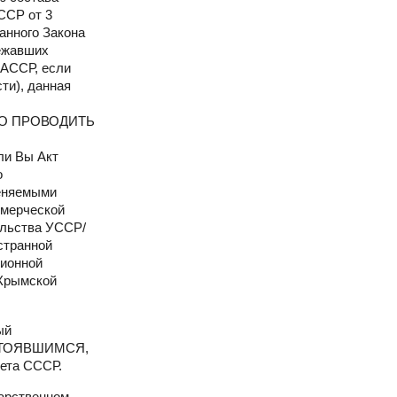
ССР от 3
анного Закона
лежавших
 АССР, если
ти), данная
РАВО ПРОВОДИТЬ
ли Вы Акт
о
меняемыми
мерческой
льства УССР/
транной
ионной
 Крымской
ый
СОСТОЯВШИМСЯ,
ета СССР.
арственном