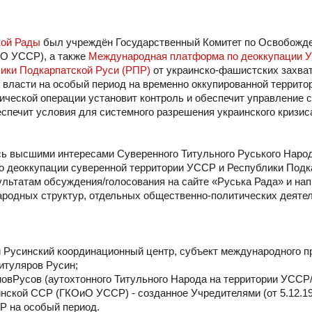
кой Рады
был учреждён Государственный Комитет по Освобожд
иО УССР), а также
Международная платформа по деоккупации У
ики Подкарпатской Руси (РПР)
от украинско-фашистских захва
ласти на особый период на временно оккупированной территор
ической операции установит контроль и обеспечит управление 
спечит условия для системного разрешения украинского кризис
сь высшими интересами Суверенного Титульного Руського Наро
о деоккупации суверенной территории УССР и Республики Подк
ьтатам обсуждения/голосования на сайте «Руська Рада» и на
ародных структур, отдельных общественно-политических деяте
Русинский координационный центр, субъект международного п
итуляров Русин;
новРусов (аутохтонного Титульного Народа на территории УСС
ской ССР (ГКОиО УССР) - созданное Учредителями (от 5.12.193
Р на особый период.