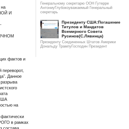
Генеральному секретарю ООН Гутерре
 на
АнтониуГлубокоуважаемый Генеральный
секретарь
НОЙ И
​​Президенту США:Погашение
-
Титулов и Мандатов
Всемирного Совета
ГИЧНОМ
Русинов(С.Лявинца)​
Президенту Соединенных Штатов Америки
Дональду ТрампуГосподин Пpeзидeнт
щих фактов и
 переворот,
а". Данное
 разрыва
истского
вата
 США
ностью на
и фактически
РОГО в рамках
з состава