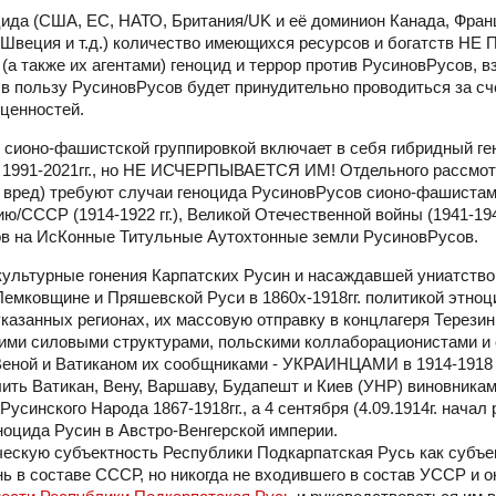
цида (США, ЕС, НАТО, Британия/UK и её доминион Канада, Фран
я, Швеция и т.д.) количество имеющихся ресурсов и богатств Н
а также их агентами) геноцид и террор против РусиновРусов, в
 пользу РусиновРусов будет принудительно проводиться за счё
ценностей.
 сионо-фашистской группировкой включает в себя гибридный ге
 1991-2021гг., но НЕ ИСЧЕРПЫВАЕТСЯ ИМ! Отдельного рассмотр
 вред) требуют случаи геноцида РусиновРусов сионо-фашистам
СССР (1914-1922 гг.), Великой Отечественной войны (1941-1945 
ов на ИсКонные Титульные Аутохтонные земли РусиновРусов.
культурные гонения Карпатских Русин и насаждавшей униатство 
Лемковщине и Пряшевской Руси в 1860х-1918гг. политикой этноц
указанных регионах, их массовую отправку в концлагеря Терезин
кими силовыми структурами, польскими коллаборационистами и
еной и Ватиканом их сообщниками - УКРАИНЦАМИ в 1914-1918 гг
тикан, Вену, Варшаву, Будапешт и Киев (УНР) виновникам
нского Народа 1867-1918гг., а 4 сентября (4.09.1914г. начал 
ноцида Русин в Австро-Венгерской империи.
ческую субъектность Республики Подкарпатская Русь как субъе
нь в составе СССР, но никогда не входившего в состав УССР и о