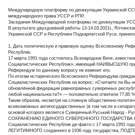
Международную платформу по деоккупации Украинской ССР 
международного права УССР и РПР.
Заседания Международной платформы по деоккупации УССР
В результате двухдневной работы 13-14.03.2021г., Ялтинс
Украинской ССР и Республики Подкарпатской Руси, прин
1. Дать политическую и правовую оценку Всесоюзному Рефе
Республик.
17 марта 1991 года состоялось Всенародное Вече, извест
Социалистических Республик», имеющий НАИВЫСШУЮ право
Референдум по данному вопросу не изменит его.
По итогам исторического Всесоюзного Референдума граждан
Социалистических Республик на вопрос: «Считаете ли Вы 
обновлённой федерации равноправных суверенных республик
любой национальности?» — положительно ответили 77,85 %
Таким образом, несмотря на сложную общественно-политиче
всевозможных антигосударственных (в том числе и сепарати
основой которого является Суверенный Руський Народ - Рус
СОХРАНЕНИЮ ЕДИНОГО СУВЕРЕННОГО ГОСУДАРСТВА СС
Социалистических Республик де-факто с 17 марта 1991 года,
ЛЕГИТИМНОГО созданного в 1936 году государства, ПО