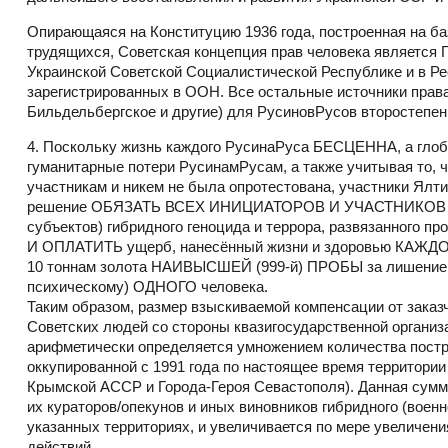
Опирающаяся на Конституцию 1936 года, построенная на б
трудящихся, Советская концепция прав человека я
Украинской Советской Социалистической Республике и в Ре
зарегистрированных в ООН. Все остальные источники права
Бильдельбергское и другие) для РусиновРусов второстеп
4. Поскольку жизнь каждого РусинаРуса БЕСЦЕННА, а глоб
гуманитарные потери РусинамРусам, а также учитывая то,
участникам и никем не была опротестована, участники Ял
решение ОБЯЗАТЬ ВСЕХ ИНИЦИАТОРОВ И УЧАСТНИКОВ (а т
субъектов) гибридного геноцида и террора, развязанного 
И ОПЛАТИТЬ ущерб, нанесённый жизни и здоровью КАЖДО
10 тоннам золота НАИВЫСШЕЙ (999-й) ПРОБЫ за лишение ж
психическому) ОДНОГО человека.
Таким образом, размер взыскиваемой компенсации от заказ
Советских людей со стороны квазигосударственной организа
арифметически определяется умножением количества постра
оккупированной с 1991 года по настоящее время территории 
Крымской АССР и Города-Героя Севастополя). Данная сумма
их кураторов/опекунов и иных виновников гибридного (военн
указанных территориях, и увеличивается по мере увеличен
действий.