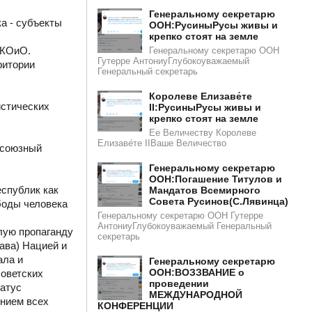
Генеральному секретарю
а - субъекты
ООН:РусиныРусы живы и
крепко стоят на земле
ГКОиО.
Генеральному секретарю ООН
Гутерре АнтониуГлубокоуважаемый
ритории
Генеральный секретарь
Королеве Елизаве́те
истических
II:РусиныРусы живы и
крепко стоят на земле
Ее Величеству Королеве
Елизаве́те IIВаше Величество
есоюзный
Генеральному секретарю
ООН:Погашение Титулов и
спублик как
Мандатов Всемирного
Совета Русинов(С.Лявинца)​​
боды человека
Генеральному секретарю ООН Гутерре
АнтониуГлубокоуважаемый Генеральный
лую пропаганду
секретарь
ава) Нацией и
ала и
Генеральному секретарю
ООН:ВОЗЗВАНИЕ о
ветских
проведении
татус
МЕЖДУНАРОДНОЙ
нием всех
КОНФЕРЕНЦИИ