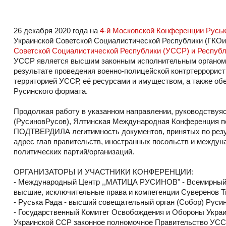
26 декабря 2020 года на
4-й Московской Конференции Русь
Украинской Советской Социалистической Республики (ГКО
Советской Социалистической Республики (УССР) и Республ
УССР является высшим законным исполнительным органом в
результате проведения военно-полицейской контртеррорист
территорией УССР, её ресурсами и имуществом, а также обе
Русинского формата.
Продолжая работу в указанном направлении, руководствуя
(РусиновРусов), Ялтинская Международная Конференция п
ПОДТВЕРДИЛА легитимность документов, принятых по резул
адрес глав правительств, иностранных посольств и междун
политических партий/организаций.
ОРГАНИЗАТОРЫ И УЧАСТНИКИ КОНФЕРЕНЦИИ:
- Международный Центр ,,МАТИЦА РУСИНОВ" - Всемирный 
высшие, исключительные права и компетенции Суверенов Т
- Руська Рада - высший совещательный орган (Собор) Руси
- Государственный Комитет Освобождения и Обороны Украин
Украинской ССР законное полномочное Правительство УСС