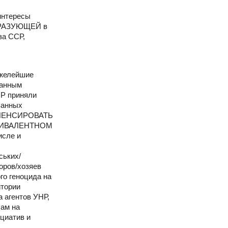
интересы
БРАЗУЮЩЕЙ в
за ССР,
яжелейшие
ванным
ПР приняли
ванных
КОМПЕНСИРОВАТЬ
ЭКВИВАЛЕНТНОМ
исле и
ських/
оров/хозяев
го геноцида на
итории
 агентов УНР,
сам на
циатив и