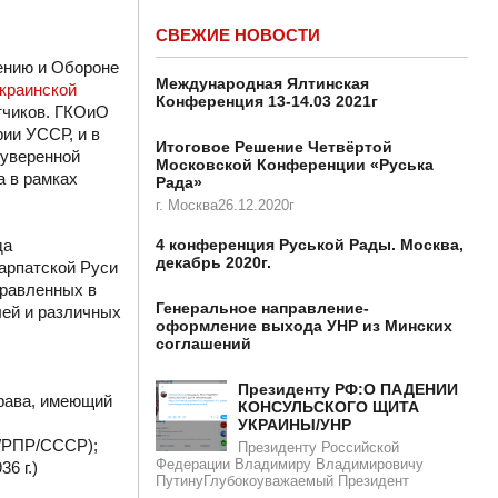
СВЕЖИЕ НОВОСТИ
ению и Обороне
Международная Ялтинская
краинской
Конференция 13-14.03 2021г
тчиков. ГКОиО
ии УССР, и в
Итоговое Решение Четвёртой
суверенной
Московской Конференции «Руська
а в рамках
Рада»
г. Москва26.12.2020г
4 конференция Руськой Рады. Москва,
да
декабрь 2020г.
арпатской Руси
правленных в
Генеральное направление-
лей и различных
оформление выхода УНР из Минских
соглашений
Президенту РФ:О ПАДЕНИИ
рава, имеющий
КОНСУЛЬСКОГО ЩИТА
УКРАИНЫ/УНР​​
Р/РПР/СССР);
Президенту Российской
Федерации Владимиру Владимировичу
6 г.)
ПутинуГлубокоуважаемый Президент