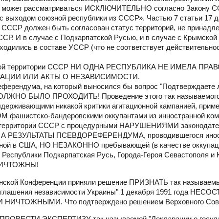
ь) может рассматриваться ИСКЛЮЧИТЕЛЬНО согласно Закону С
 с выходом союзной республики из СССР». Частью 7 статьи 17 д
а СССР должен быть согласован статус территорий, не принад
СР. И в случае с Подкарпатской Русью, и в случае с Крымской
аходились в составе УССР (что не соответствует действительнос
уверенной территории СССР НИ ОДНА РЕСПУБЛИКА НЕ ИМЕЛА П
АЦИИ ИЛИ АКТЫ О НЕЗАВИСИМОСТИ.
референдума, на который выносился бы вопрос "Подтверждаете 
ДОЛЖНО БЫЛО ПРОХОДИТЬ! Проведение этого так называемог
выдерживающими никакой критики агитационной кампанией, при
фашистско-бандеровскими оккупантами из инностранной ком
территории СССР с процедурными НАРУШЕНИЯМИ законодате
А РЕЗУЛЬТАТЫ ПСЕВДОРЕФЕРЕНДУМА, проводившегося инос
нной в США, НО НЕЗАКОННО пребывающей (в качестве оккупац
 Республики Подкарпатская Русь, Города-Героя Севастополя и
НИЧТОЖНЫ!
тинской Конференции приняли решение ПРИЗНАТЬ так называем
озглашения независимости Украины" 1 декабря 1991 года НЕ
НИЧТОЖНЫМИ. Что подтверждено решением Верховного Сов
е ПРОВЕСТИ ЭКСПЕРТИЗУ так называемой "Декларации о госуд