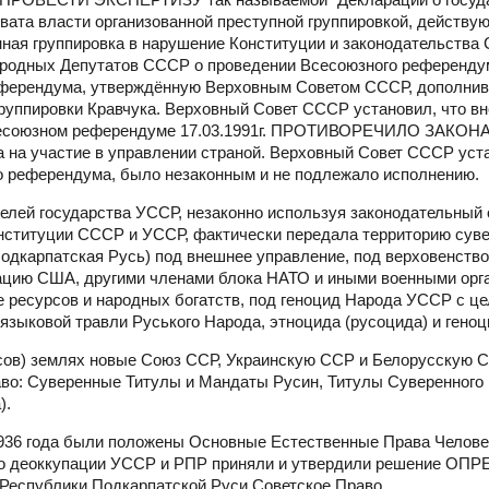
ахвата власти организованной преступной группировкой, действу
нная группировка в нарушение Конституции и законодательства
родных Депутатов СССР о проведении Всесоюзного референдум
ферендума, утверждённую Верховным Советом СССР, дополнив 
руппировки Кравчука. Верховный Совет СССР установил, что в
 Всесоюзном референдуме 17.03.1991г. ПРОТИВОРЕЧИЛО ЗАКОН
а участие в управлении страной. Верховный Совет СССР уста
о референдума, было незаконным и не подлежало исполнению.
телей государства УССР, незаконно используя законодательный 
онституции СССР и УССР, фактически передала территорию сув
одкарпатская Русь) под внешнее управление, под верховенство
пацию США, другими членами блока НАТО и иными военными орг
е ресурсов и народных богатств, под геноцид Народа УССР с ц
языковой травли Руського Народа, этноцида (русоцида) и геноц
усов) землях новые Союз ССР, Украинскую ССР и Белорусскую С
аво: Суверенные Титулы и Мандаты Русин, Титулы Суверенного 
).
1936 года были положены Основные Естественные Права Человек
по деоккупации УССР и РПР приняли и утвердили решение ОП
 Республики Подкарпатской Руси Советское Право.