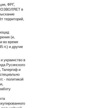
ция, ФРГ,
Е ПОЗВОЛЯЕТ в
зыскание
т территорий,
ноцид
ения (и,
и во время
гг.) и другие
и украинство в
ида Русинского
, Талергоф и
 специально
. - политикой
и,
работу
кта
ккупированного