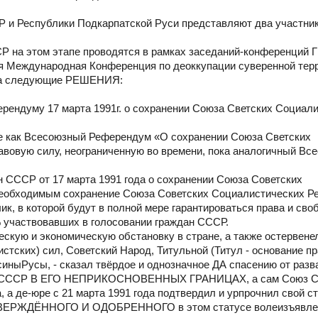
и Республики Подкарпатской Руси представляют два участник
 на этом этапе проводятся в рамках заседаний-конференций 
кая Международная Конференция по деоккупации суверенной тер
яла следующие РЕШЕНИЯ:
рендуму 17 марта 1991г. о сохранении Союза Светских Социал
ное как Всесоюзный Референдум «О сохранении Союза Светских
вую силу, неограниченную во времени, пока аналогичный Вс
 СССР от 17 марта 1991 года о сохранении Союза Советских
необходимым сохранение Союза Советских Социалистических Ре
, в которой будут в полной мере гарантироваться права и сво
 участвовавших в голосовании граждан СССР.
скую и экономическую обстановку в стране, а также остервене
стских) сил, Советский Народ, Титульной (Титул - основание пр
иныРусы, - сказал твёрдое и однозначное ДА спасению от разв
СР В ЕГО НЕПРИКОСНОВЕННЫХ ГРАНИЦАХ, а сам Союз Со
 а де-юре с 21 марта 1991 года подтвердил и урпрочнил свой с
ДТВЕРЖДЁННОГО И ОДОБРЕННОГО в этом статусе волеизъявле