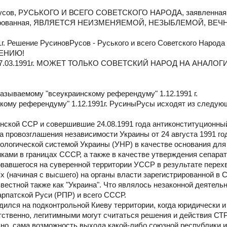
Русов, РУСЬКОГО И ВСЕГО СОВЕТСКОГО НАРОДА, заявленная
фиксированная, ЯВЛЯЕТСЯ НЕИЗМЕНЯЕМОЙ, НЕЗЫБЛЕМОЙ, ВЕЧ
 Решение РусиновРусов - Руського и всего Советского Народа 
ЕНИЮ!
03.1991г. МОЖЕТ ТОЛЬКО СОВЕТСКИЙ НАРОД НА АНАЛО
азываемому "всеукраинскому референдуму" 1.12.1991 г.
скому референдуму" 1.12.1991г. РусиныРусы исходят из следую
инской ССР и совершившие 24.08.1991 года антиконституционный
 провозглашения независимости Украины от 24 августа 1991 год
ологической системой Украины (УНР) в качестве основания для
ами в границах СССР, а также в качестве утверждения сепарат
зовавшегося на суверенной территории УССР в результате перех
х (начиная с высшего) на органы власти зарегистрированной в
звестной также как "Украина". Что являлось незаконной деятель
рпатской Руси (РПР) и всего СССР.
дился на подконтрольной Киеву территории, когда юридически 
тственно, легитимными могут считаться решения и действия СТ
но, сама возможность выхода какой-либо союзной республики и