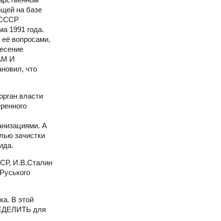
ющей на базе
 СССР
а 1991 года.
её вопросами,
несение
АМ И
новил, что
орган власти
еренного
анизациями. А
елью зачистки
ида.
СР, И.В.Сталин
Руського
а. В этой
РЕДЕЛИТЬ для