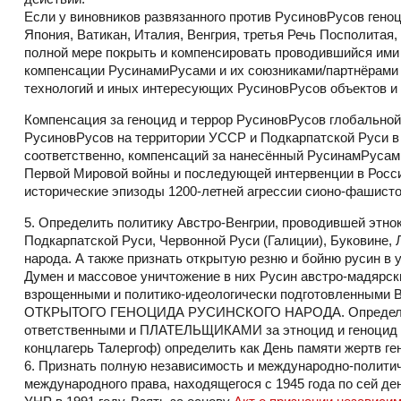
Если у виновников развязанного против РусиновРусов гено
Япония, Ватикан, Италия, Венгрия, третья Речь Посполита
полной мере покрыть и компенсировать проводившийся ими (
компенсации РусинамиРусами и их союзниками/партнёрами в
технологий и иных интересующих РусиновРусов объектов и 
Компенсация за геноцид и террор РусиновРусов глобальной
РусиновРусов на территории УССР и Подкарпатской Руси в
соответственно, компенсаций за нанесённый РусинамРусам
Первой Мировой войны и последующей интервенции в Россию/
исторические эпизоды 1200-летней агрессии сионо-фашист
5. Определить политику Австро-Венгрии, проводившей этно
Подкарпатской Руси, Червонной Руси (Галиции), Буковине, 
народа. А также признать открытую резню и бойню русин в 
Думен и массовое уничтожение в них Русин австро-мадярс
взрощенными и политико-идеологически подготовленными В
ОТКРЫТОГО ГЕНОЦИДА РУСИНСКОГО НАРОДА. Определить Ва
ответственными и ПЛАТЕЛЬЩИКАМИ за этноцид и геноцид Руси
концлагерь Талергоф) определить как День памяти жертв ге
6. Признать полную независимость и международно-полити
международного права, находящегося с 1945 года по сей де