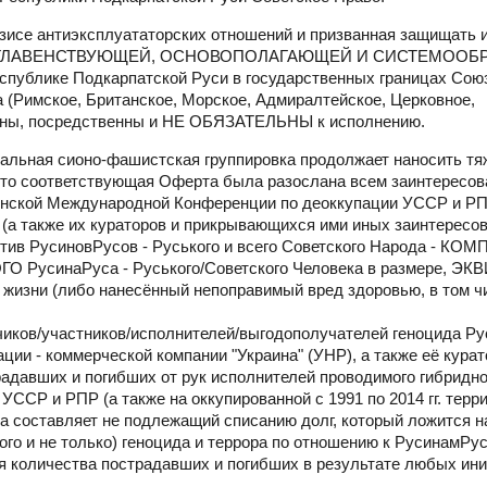
азисе антиэксплуататорских отношений и призванная защищать 
вляется ГЛАВЕНСТВУЮЩЕЙ, ОСНОВОПОЛАГАЮЩЕЙ И СИСТЕМОО
спублике Подкарпатской Руси в государственных границах Сою
 (Римское, Британское, Морское, Адмиралтейское, Церковное,
енны, посредственны и НЕ ОБЯЗАТЕЛЬНЫ к исполнению.
альная сионо-фашистская группировка продолжает наносить т
 что соответствующая Оферта была разослана всем заинтересо
тинской Международной Конференции по деоккупации УССР и Р
акже их кураторов и прикрывающихся ими иных заинтересо
против РусиновРусов - Руського и всего Советского Народа - 
ГО РусинаРуса - Руського/Советского Человека в размере, 
изни (либо нанесённый непоправимый вред здоровью, в том ч
чиков/участников/исполнителей/выгодополучателей геноцида Ру
ции - коммерческой компании "Украина" (УНР), а также её курат
давших и погибших от рук исполнителей проводимого гибридно
УССР и РПР (а также на оккупированной с 1991 по 2014 гг. терр
 составляет не подлежащий списанию долг, который ложится на
ого и не только) геноцида и террора по отношению к РусинамРу
ия количества пострадавших и погибших в результате любых ини