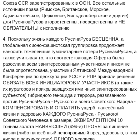
Союза ССР, зарегистрированных в ООН. Все остальные
источники права (Римское, Британское, Морское,
Адмиралтейское, Церковное, Бильдельбергское и другие)
для РусиновРусов второстепенны, посредственны и НЕ
ОБЯЗАТЕЛЬНЫ к исполнению.
4. Поскольку жизнь каждого РусинаРуса БЕСЦЕННА, а
глобальная сионо-фашистская группировка продолжает
наносить тяжелейшие гуманитарные потери РусинамРусам, а
также учитывая то, что соответствующая Оферта была
разослана всем заинтересованным участникам и никем не
была опротестована, участники Ялтинской Международной
Конференции по деоккупации УССР и РПР приняли решение
ОБЯЗАТЬ ВСЕХ ИНИЦИАТОРОВ И УЧАСТНИКОВ (а также
их кураторов и прикрывающихся ими иных заинтересованных
субъектов) гибридного геноцида и террора, развязанного
против РусиновРусов - Руського и всего Советского Народа -
КОМПЕНСИРОВАТЬ И ОПЛАТИТЬ ущерб, нанесённый
жизни и здоровью КАЖДОГО РусинаРуса - Руського/
Советского Человека в размере, ЭКВИВАЛЕНТНОМ 10
тоннам золота НАИВЫСШЕЙ (999-й) ПРОБЫ за лишение
жизни (либо нанесённый непоправимый вред здоровью, в том
числе и психическому) ОДНОГО человека.