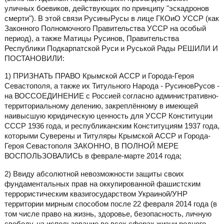
уличных боевиков, действующих по принципу "эскадронов
смерти"). В этой связи РусиныРусы в лице ГКОиО УССР (как
Законного Полномочного Правительства УССР на особый
период), а также Матицы Русинов, Правительства
Республики Подкарпатской Руси и Руськой Рады РЕШИЛИ И
ПОСТАНОВИЛИ:
1) ПРИЗНАТЬ ПРАВО Крымской АССР и Города-Героя
Севастополя, а также их Титульного Народа - РусиновРусов -
на ВОССОЕДИНЕНИЕ с Россией согласно административно-
территориальному делению, закреплённому в имеющей
наивысшую юридическую ценность для УССР Конституции
СССР 1936 года, и республиканским Конституциям 1937 года,
которыми Суверены и Титуляры Крымской АССР и Города-
Героя Севастополя ЗАКОННО, В ПОЛНОЙ МЕРЕ
ВОСПОЛЬЗОВАЛИСЬ в феврале-марте 2014 года;
2) Ввиду абсолютной невозможности защиты своих
фундаментальных прав на оккупированной фашистским
террористическим квазигосударством Украиной/УНР
территории мирным способом после 22 февраля 2014 года (в
том числе право на жизнь, здоровье, безопасность, личную
свободу, на использование во всех сферах жизни родного