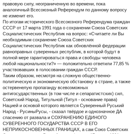
правовую силу, неограниченную во времени, пока
аналогичный Всесоюзный Референдум по данному вопросу
не изменит его.
По итогам исторического Всесоюзного Референдума граждан
СССР от 17 марта 1991 года о сохранении Союза Советских
Социалистических Республик на вопрос: «Считаете ли Вы
необходимым сохранение Союза Советских
Социалистических Республик как обновлённой федерации
равноправных суверенных республик, в которой будут в
полной мере гарантироваться права и свободы человека
любой национальности?» — положительно ответили 77,85 %
участвовавших в голосовании граждан СССР.
Таким образом, несмотря на сложную общественно-
политическую и экономическую обстановку в стране, а также
остервенелую пропаганду всевозможных
антигосударственных (в том числе и сепаратистских) сил,
Советский Народ, Титульной (Титул - основание права)
Нацией и основой которого является Суверенный Руський
Народ - РусиныРусы, - сказал твёрдое и однозначное ДА
спасению от развала и СОХРАНЕНИЮ ЕДИНОГО
СУВЕРЕННОГО ГОСУДАРСТВА СССР В ЕГО
НЕПРИКОСНОВЕННЫХ ГРАНИЦАХ, а сам Союз Советских