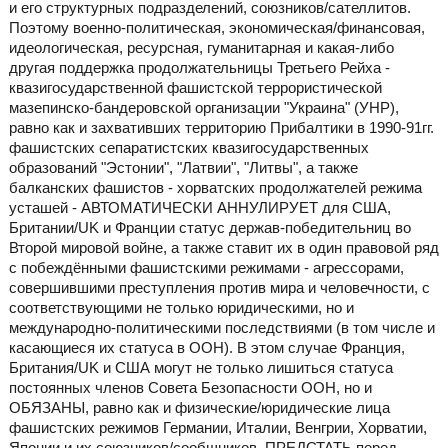
и его структурных подразделений, союзников/сателлитов.
Поэтому военно-политическая, экономическая/финансовая,
идеологическая, ресурсная, гуманитарная и какая-либо
другая поддержка продолжательницы Третьего Рейха -
квазигосударственной фашистской террористической
мазепинско-бандеровской организации "Украина" (УНР),
равно как и захвативших территорию Прибалтики в 1990-91гг.
фашистских сепаратистских квазигосударственных
образований "Эстонии", "Латвии", "Литвы", а также
балканских фашистов - хорватских продолжателей режима
усташей - АВТОМАТИЧЕСКИ АННУЛИРУЕТ для США,
Британии/UK и Франции статус держав-победительниц во
Второй мировой войне, а также ставит их в один правовой ряд
с побеждёнными фашистскими режимами - агрессорами,
совершившими преступления против мира и человечности, с
соответствующими не только юридическими, но и
международно-политическими последствиями (в том числе и
касающиеся их статуса в ООН). В этом случае Франция,
Британия/UK и США могут не только лишиться статуса
постоянных членов Совета Безопасности ООН, но и
ОБЯЗАНЫ, равно как и физические/юридические лица
фашистских режимов Германии, Италии, Венгрии, Хорватии,
Японии и их союзников/сообщников, ПРЕДСТАТЬ перед