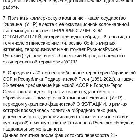
Подкарпатская Русь и руководствоваться им в дальнейшей
работе.
7. Признать коммерческую компанию - квазигосударство
"Украина" (УНР) вместе с её оккупационной колониальной
системой управления ТЕРРОРИСТИЧЕСКОЙ
ОРГАНИЗАЦИЕЙ, которая проводит гибридный геноцид (в
том числе этнические чистки, резню, бойню мирных
жителей), терроризирует и уничтожает РусиновРусов -
Руський (Русский) и весь Советский Народ на временно
оккупированной территории УССР.
8. Определить 30-летнее пребывание территории Украинской
ССР и Республики Подкарпатской Руси (1991-2021), а также
23-летнее пребывание Крымской АССР и Города-Героя
Севастополя под контролем квазигосудаоственного
образования - коммерческой компании "Украина" (УНР) -
периодом украинско-фашистской ОККУПАЦИИ, в рамках
которой проводилась политика гибридного геноцида,
ущемления прав, дискриминации (в том числе языковой и
культурной) и манкуртизации Титульного Руського Народа и
национальных меньшинств.
Данная политика после фашистского переворота 21-