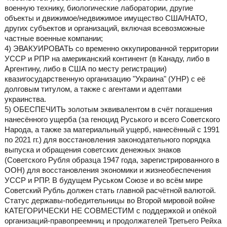
военную технику, биологические лаборатории, другие
объекты и движимое/недвижимое имущество США/НАТО,
других субъектов и организаций, включая всевозможные
частные военные компании;
4) ЭВАКУИРОВАТЬ со временно оккупированной территории
УССР и РПР на американский континент (в Канаду, либо в
Аргентину, либо в США по месту регистрации)
квазигосударственную организацию "Украина" (УНР) с её
долговым титулом, а также с агентами и адептами
украинства.
5) ОБЕСПЕЧИТЬ золотым эквивалентом в счёт погашения
нанесённого ущерба (за геноцид Руського и всего Советского
Народа, а также за материальный ущерб, нанесённый с 1991
по 2021 гг.) для восстановления законодательного порядка
выпуска и обращения советских денежных знаков
(Советского Рубля образца 1947 года, зарегистрированного в
ООН) для восстановления экономики и жизнеобеспечения
УССР и РПР. В будущем Руськом Союзе и во всём мире
Советский Рубль должен стать главной расчётной валютой.
Статус державы-победительницы во Второй мировой войне
КАТЕГОРИЧЕСКИ НЕ СОВМЕСТИМ с поддержкой и опёкой
организаций-правопреемниц и продолжателей Третьего Рейха