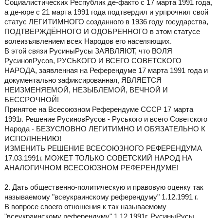
Социалистических Республик де-факто с 17 марта 1991 года,
а де-юре с 21 марта 1991 года подтвердил и урпрочнил свой
статус ЛЕГИТИМНОГО созданного в 1936 году государства,
ПОДТВЕРЖДЁННОГО И ОДОБРЕННОГО в этом статусе
волеизъявлением всех Народов его населяющих.
В этой связи РусиныРусы ЗАЯВЛЯЮТ, что ВОЛЯ
РусиновРусов, РУСЬКОГО И ВСЕГО СОВЕТСКОГО
НАРОДА, заявленная на Референдуме 17 марта 1991 года и
документально зафиксированная, ЯВЛЯЕТСЯ
НЕИЗМЕНЯЕМОЙ, НЕЗЫБЛЕМОЙ, ВЕЧНОЙ И
БЕССРОЧНОЙ!
Принятое на Всесоюзном Референдуме СССР 17 марта
1991г. Решение РусиновРусов - Руського и всего Советского
Народа - БЕЗУСЛОВНО ЛЕГИТИМНО И ОБЯЗАТЕЛЬНО К
ИСПОЛНЕНИЮ!
ИЗМЕНИТЬ РЕШЕНИЕ ВСЕСОЮЗНОГО РЕФЕРЕНДУМА
17.03.1991г. МОЖЕТ ТОЛЬКО СОВЕТСКИЙ НАРОД НА
АНАЛОГИЧНОМ ВСЕСОЮЗНОМ РЕФЕРЕНДУМЕ!
2. Дать общественно-политическую и правовую оценку так
называемому "всеукраинскому референдуму" 1.12.1991 г.
В вопросе своего отношения к так называемому
"всеукраинскому референдуму" 1.12.1991г. РусиныРусы