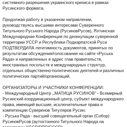
системного разрешения украинского кризиса в рамках
Русинского формата.
Продолжая работу в указанном направлении,
руководствуясь высшими интересами Суверенного
Титульного Руського Народа (РусиновРусов), Ялтинская
Международная Конференция по деоккупации суверенной
территории УССР и Республики Подкарпатской Руси
ПОДТВЕРДИЛА легитимность документов, принятых по
результатам обсуждения/голосования на сайте «Руська
Рада» и направленных в адрес глав правительств,
иностранных посольств и международных структур,
отдельных общественно-политических деятелей и различных
политических партий/организаций.
ОРГАНИЗАТОРЫ И УЧАСТНИКИ КОНФЕРЕНЦИИ:
- Международный Центр ,,МАТИЦА РУСИНОВ" - Всемирный
Русинский координационный центр, субъект международного
права, имеющий высшие, исключительные права и
компетенции Суверенов Титуляров Русин;
- Руська Рада - высший совещательный орган (Собор)
РусиновРусов (аутохтонного Титульного Народа на