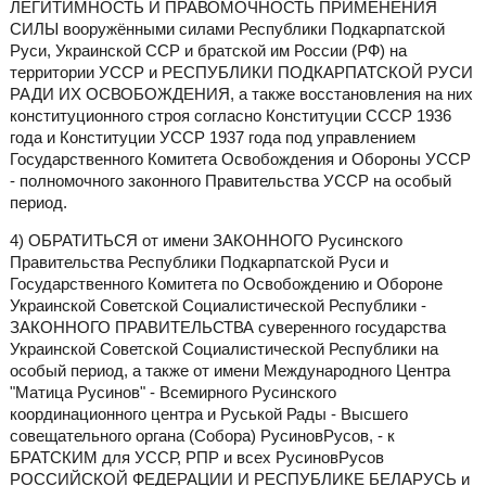
ЛЕГИТИМНОСТЬ И ПРАВОМОЧНОСТЬ ПРИМЕНЕНИЯ
СИЛЫ вооружёнными силами Республики Подкарпатской
Руси, Украинской ССР и братской им России (РФ) на
территории УССР и РЕСПУБЛИКИ ПОДКАРПАТСКОЙ РУСИ
РАДИ ИХ ОСВОБОЖДЕНИЯ, а также восстановления на них
конституционного строя согласно Конституции СССР 1936
года и Конституции УССР 1937 года под управлением
Государственного Комитета Освобождения и Обороны УССР
- полномочного законного Правительства УССР на особый
период.
4) ОБРАТИТЬСЯ от имени ЗАКОННОГО Русинского
Правительства Республики Подкарпатской Руси и
Государственного Комитета по Освобождению и Обороне
Украинской Советской Социалистической Республики -
ЗАКОННОГО ПРАВИТЕЛЬСТВА суверенного государства
Украинской Советской Социалистической Республики на
особый период, а также от имени Международного Центра
"Матица Русинов" - Всемирного Русинского
координационного центра и Руськой Рады - Высшего
совещательного органа (Собора) РусиновРусов, - к
БРАТСКИМ для УССР, РПР и всех РусиновРусов
РОССИЙСКОЙ ФЕДЕРАЦИИ И РЕСПУБЛИКЕ БЕЛАРУСЬ и