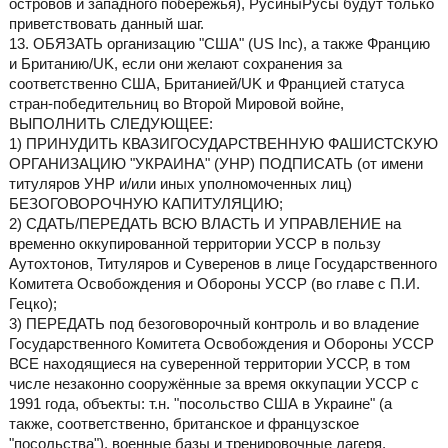
островов и западного побережья), РусиныРусы будут только
приветствовать данный шаг.
13. ОБЯЗАТЬ организацию "США" (US Inc), а также Францию
и Британию/UK, если они желают сохранения за
соответственно США, Британией/UK и Францией статуса
стран-победительниц во Второй Мировой войне,
ВЫПОЛНИТЬ СЛЕДУЮЩЕЕ:
1) ПРИНУДИТЬ КВАЗИГОСУДАРСТВЕННУЮ ФАШИСТСКУЮ
ОРГАНИЗАЦИЮ "УКРАИНА" (УНР) ПОДПИСАТЬ (от имени
титуляров УНР и/или иных уполномоченных лиц)
БЕЗОГОВОРОЧНУЮ КАПИТУЛЯЦИЮ;
2) СДАТЬ/ПЕРЕДАТЬ ВСЮ ВЛАСТЬ И УПРАВЛЕНИЕ на
временно оккупированной территории УССР в пользу
Аутохтонов, Титуляров и Суверенов в лице Государственного
Комитета Освобождения и Обороны УССР (во главе с П.И.
Гецко);
3) ПЕРЕДАТЬ под безоговорочный контроль и во владение
Государственного Комитета Освобождения и Обороны УССР
ВСЕ находящиеся на суверенной территории УССР, в том
числе незаконно сооружённые за время оккупации УССР с
1991 года, объекты: т.н. "посольство США в Украине" (а
также, соответственно, британское и французское
"посольства"), военные базы и тренировочные лагеря,