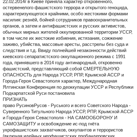
22.02.2014г в Киеве приняла характер откровенного,
остервенелого фашистского террора и открытого геноцида,
характеризующегося крайними, особо жестокими формами
насилия: резнёй, бойней сотрудников правоохранительных
органов, а затем и антифашистских и русских активистов,
обычных мирных жителей оккупированной территории УССР,
в том числе их жестокие избиения, истязания, сожжение
заживо, убийства, массовые аресты, расстрелы без суда и
следствия и т.д. Ввиду полнейшей незаконности действий
киевского сепаратистского оккупационного режима с 1991
года, принявшего в 2014 году антинародный, откровенно
фашистский, представляющий собой СМЕРТЕЛЬНУЮ
ОПАСНОСТЬ для Народа УССР, РПР, Крымской АССР и
Города-Героя Севастополя характер, Международная
Ялтинская Конференция по деоккупации УССР и Республики
Подкарпатской Руси постановила
ПРИЗНАТЬ
право РусиновРусов - Руського и всего Советского Народа -
Суверенного Титульного Народа УССР, РПР, Крымской АССР
и Города-Героя Севастополя - НА САМООБОРОНУ И
САМОЗАЩИТУ и освобождение ис-под гнёта
укрофашистских захватчиков, оккупантов и террористов
(включая идейных неофашистских пробандеровских