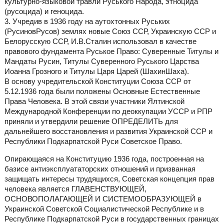
культурно-языковой травли Руського Народа, этноцида
(русоцида) и геноцида.
3. Учредив в 1936 году на аутохтонных Руських
(РусиновРусов) землях новые Союз ССР, Украинскую ССР и
Белорусскую ССР, И.В.Сталин использовал в качестве
правового фундамента Руськое Право: Суверенные Титулы и
Мандаты Русин, Титулы Суверенного Руського Царства
Иоанна Грозного и Титулы Царя Царей (ШахинШаха).
В основу учредительской Конституции Союза ССР от
5.12.1936 года были положены Основные Естественные
Права Человека. В этой связи участники Ялтинской
Международной Конференции по деоккупации УССР и РПР
приняли и утвердили решение ОПРЕДЕЛИТЬ для
дальнейшего восстановления и развития Украинской ССР и
Республики Подкарпатской Руси Советское Право.
Опирающаяся на Конституцию 1936 года, построенная на
базисе антиэксплуататорских отношений и призванная
защищать интересы трудящихся, Советская концепция прав
человека является ГЛАВЕНСТВУЮЩЕЙ,
ОСНОВОПОЛАГАЮЩЕЙ И СИСТЕМООБРАЗУЮЩЕЙ в
Украинской Советской Социалистической Республике и в
Республике Подкарпатской Руси в государственных границах