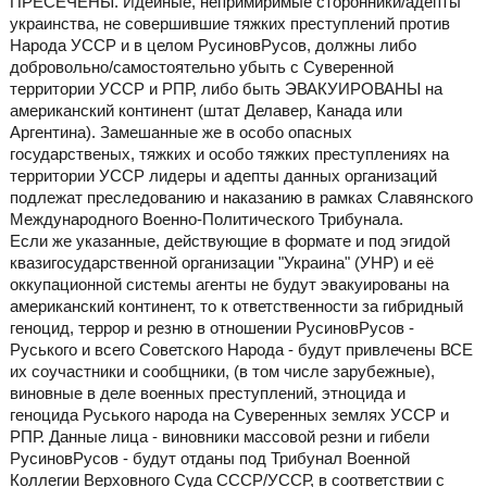
ПРЕСЕЧЕНЫ. Идейные, непримиримые сторонники/адепты
украинства, не совершившие тяжких преступлений против
Народа УССР и в целом РусиновРусов, должны либо
добровольно/самостоятельно убыть с Суверенной
территории УССР и РПР, либо быть ЭВАКУИРОВАНЫ на
американский континент (штат Делавер, Канада или
Аргентина). Замешанные же в особо опасных
государственых, тяжких и особо тяжких преступлениях на
территории УССР лидеры и адепты данных организаций
подлежат преследованию и наказанию в рамках Славянского
Международного Военно-Политического Трибунала.
Если же указанные, действующие в формате и под эгидой
квазигосударственной организации "Украина" (УНР) и её
оккупационной системы агенты не будут эвакуированы на
американский континент, то к ответственности за гибридный
геноцид, террор и резню в отношении РусиновРусов -
Руського и всего Советского Народа - будут привлечены ВСЕ
их соучастники и сообщники, (в том числе зарубежные),
виновные в деле военных преступлений, этноцида и
геноцида Руського народа на Суверенных землях УССР и
РПР. Данные лица - виновники массовой резни и гибели
РусиновРусов - будут отданы под Трибунал Военной
Коллегии Верховного Суда СССР/УССР, в соответствии с