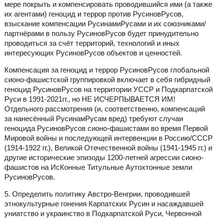
мере покрыть и компенсировать проводившийся ими (а также
их агентами) геноцид и террор против РусиновРусов,
взыскание компенсации РусинамиРусами и их союзниками/
партнёрами в пользу РусиновРусов будет принудительно
проводиться за счёт территорий, технологий и иных
интересующих РусиновРусов объектов и ценностей.
Компенсация за геноцид и террор РусиновРусов глобальной
сионо-фашистской группировкой включает в себя гибридный
геноцид РусиновРусов на территории УССР и Подкарпатской
Руси в 1991-2021гг., но НЕ ИСЧЕРПЫВАЕТСЯ ИМ!
Отдельного рассмотрения (и, соответственно, компенсаций
за нанесённый РусинамРусам вред) требуют случаи
геноцида РусиновРусов сионо-фашистами во время Первой
Мировой войны и последующей интервенции в Россию/СССР
(1914-1922 гг.), Великой Отечественной войны (1941-1945 гг.) и
другие исторические эпизоды 1200-летней агрессии сионо-
фашистов на ИсКонные Титульные Аутохтонные земли
РусиновРусов.
5. Определить политику Австро-Венгрии, проводившей
этнокультурные гонения Карпатских Русин и насаждавшей
униатство и украинство в Подкарпатской Руси, Червонной