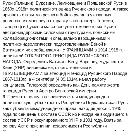
Руси (Галиции), Буковине, Лемковщине и Пряшевской Руси в
1860х-1918гг. политикой этноцида Русинского народа. А также
признать открытую резню и бойню русин в указанных
регионах, их массовую отправку в концлагеря Терезин,
Талергоф и Думен и массовое уничтожение в них Русин
австро-мадярскими силовыми структурами, польскими
коллаборационистами и специально взрощенными и
политико-идеологически подготовленными Веной и
Ватиканом их сообщниками - УКРАИНЦАМИ в 1914-1918 гг. -
политикой ОТКРЫТОГО ГЕНОЦИДА РУСИНСКОГО
НАРОДА. Определить Ватикан, Вену, Варшаву, Будапешт и
Киев (УНР) виновниками, ответственными и
ПЛАТЕЛЬЩИКАМИ за этноцид и геноцид Русинского Народа
1867-1918гг., а 4 сентября (4.09.1914г. начал работу
концлагерь Талергоф) определить как День памяти жертв
геноцида Русин в Австро-Венгерской империи.
6. Признать полную независимость и международно-
политическую субъектность Республики Подкарпатская Русь
как субъекта международного права, находящегося с 1945
года по сей день в составе СССР, но никогда не входившего в
состав УССР и оккупированного УНР в 1991 году. Взять за
основу Акт о признании независимости Республики