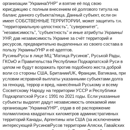
организации "Украина/УНР" и взятие её под свою
юрисдикцию с полным внесением её долгового титула на
баланс данного субъекта/лица. Данный субъект, если он
имеет СОБСТВЕННЫЕ ТЕРРИТОРИИ, может защитить т.н.
"территориальную целостность", "суверенитет",
"независимость", "субъектность" и иные атрибуты Украины/
УНР, дав независимость Украине за счёт территорий и
ресурсов, предварительно выделенных из своего состава в
пользу Украины/УНР и её адептов.
РусиныРусы в лице МЦ "Матица Русинов", Руськой Рады,
ГКОиО и Правительства Республики Подкарпатской Руси в
целом не будут возражать против подобного жеста доброй
воли со стороны США, Британии/UK, Франции, Ватикана, при
условии исправной выплаты указанными субъектами долга
за геноцид, террор и вред, нанесённый Руському и всему
Сосветскому Народу на территории УССР и Республики
Подкарпатской Руси с 1991 по 2021 годы. Если указанные
субъекты выделят дадут независимость опекаемой ими
организации "Украина/УНР", отдав в её распоряжение
полмиллиона квадратных километров административных
территорий Канады, Аргентины или США (за исключением
интересующей РусиновРусов территории Аляски, Гавайских