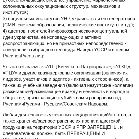
колониальных оккупационных структур, механизмов и
институтов;
3) социальных институтов УНР, украинства и его генераторов
(СМИ, система образования, политические институты и т.д.);
4) адептов, носителей мировоззренческо-концептуальной
идеи украинства, её исповедующих и активно
распространяющих, но не причастных непосредственно к
совершению гибридного геноцида Народа УССР и в целом
РусиновРусов лиц;
5) так называемые «УПЦ Киевского Патриархата», «УГКЦ»,
«ПЦУ» и другие квазицерковные организации (включая их
лидеров, участников и адептов - активных сторонников), а
также их учебные заведения (включая иезуитские коллегии)
разжигавшие/разжигающие вражду и ненависть в народе и
обществе, призывающие к убийствам и расправам над
РусинамиРусами - Руським/Советским Народом.
Любая деятельность указанных лиц/организаций/агентов, а
также хранение/распространение их пропагандистской
продукции на территории УССР и РПР ЗАПРЕЩЕНЫ, и
следовательно должны быть ПРЕКРАЩЕНЫ И