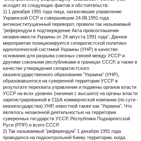
исходят из следующих фактов и обстоятельств:
1) 1 декабря 1991 года лица, захватившие управление
Украинской ССР и совершившие 24.08.1991 года
антиконституционный переворот, провели так называемый
"референдум в подтверждение Акта провозглашения
независимости Украины от 24 августа 1991 года". Данное
мероприятие позиционируется сепаратистской политико-
идеологической системой Украины (УНР) в качестве
основания для разрыва союзных связей между УССР и
другими союзными республиками в границах СССР, а также в
качестве утверждения сепаратистского
квазигосударственного образования "Украина" (УНР),
образовавшегося на суверенной территории УССР в
результате перехвата управления и подмены органов власти
УССР на всех уровнях (начиная с высшего) на органы власти
зарегистрированной в США коммерческой компании (по сути -
квазигосударства) УНР, известной также как "Украина". Что
являлось незаконной деятельностью на территории
суверенных государств УССР, Республики Подкарпатской
Руси (РПР) и всего СССР.
2) Так называемый "референдум" 1 декабря 1991 года
проводился на подконтрольной Киеву территории, когда