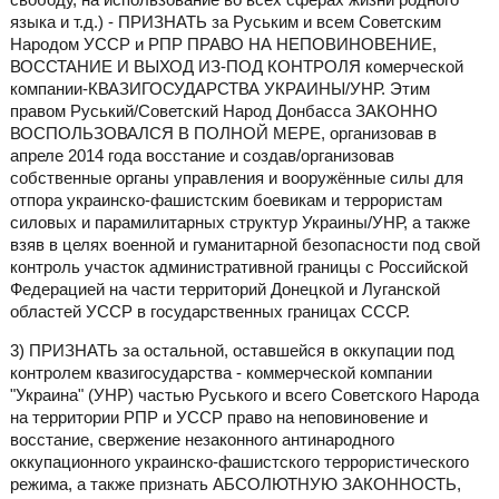
языка и т.д.) - ПРИЗНАТЬ за Руським и всем Советским
Народом УССР и РПР ПРАВО НА НЕПОВИНОВЕНИЕ,
ВОССТАНИЕ И ВЫХОД ИЗ-ПОД КОНТРОЛЯ комерческой
компании-КВАЗИГОСУДАРСТВА УКРАИНЫ/УНР. Этим
правом Руський/Советский Народ Донбасса ЗАКОННО
ВОСПОЛЬЗОВАЛСЯ В ПОЛНОЙ МЕРЕ, организовав в
апреле 2014 года восстание и создав/организовав
собственные органы управления и вооружённые силы для
отпора украинско-фашистским боевикам и террористам
силовых и парамилитарных структур Украины/УНР, а также
взяв в целях военной и гуманитарной безопасности под свой
контроль участок административной границы с Российской
Федерацией на части территорий Донецкой и Луганской
областей УССР в государственных границах СССР.
3) ПРИЗНАТЬ за остальной, оставшейся в оккупации под
контролем квазигосударства - коммерческой компании
"Украина" (УНР) частью Руського и всего Советского Народа
на территории РПР и УССР право на неповиновение и
восстание, свержение незаконного антинародного
оккупационного украинско-фашистского террористического
режима, а также признать АБСОЛЮТНУЮ ЗАКОННОСТЬ,