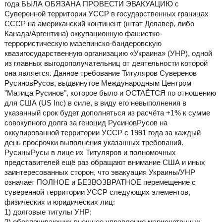
года БЫЛА ОБЯЗАНА ПРОВЕСТИ ЭВАКУАЦИЮ с
Суверенной территории УССР в государственных границах
СССР на американский континент (штат Делавер, либо
Канада/Аргентина) оккупационную фашистко-
террористическую мазепинско-бандеровскую
квазигосударственную организацию «Украина» (УНР), одной
из главных выгодополучательниц от деятельности которой
она является. Данное требование Титуляров Суверенов
РусиновРусов, выдвинутое Международным Центром
"Матица Русинов", которое было и ОСТАЁТСЯ по отношению
для США (US Inc) в силе, в виду его невыполнения в
указанный срок будет дополняться из расчёта +1% к сумме
совокупного долга за геноцид РусиновРусов на
оккупированной территории УССР с 1991 года за каждый
день просрочки выполнения указанных требований.
РусиныРусы в лице их Титуляров и полномочных
представителей ещё раз обращают внимание США и иных
заинтересованных сторон, что эвакуация Украины/УНР
означает ПОЛНОЕ и БЕЗВОЗВРАТНОЕ перемещение с
суверенной территории УССР следующих элементов,
физических и юридических лиц:
1) долговые титулы УНР;
2) обеспечивающих внешнее управление марионеточных