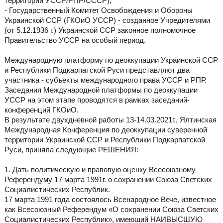
территории УССР/РПР/СССР);
- Государственный Комитет Освобождения и Обороны
Украинской ССР (ГКОиО УССР) - созданное Учредителями
(от 5.12.1936 г.) Украинской ССР законное полномочное
Правительство УССР на особый период.
Международную платформу по деоккупации Украинской ССР
и Республики Подкарпатской Руси представляют два
участника - субъекты международного права УССР и РПР.
Заседания Международной платформы по деоккупации
УССР на этом этапе проводятся в рамках заседаний-
конференций ГКОиО.
В результате двухдневной работы 13-14.03.2021г., Ялтинская
Международная Конференция по деоккупации суверенной
территории Украинской ССР и Республики Подкарпатской
Руси, приняла следующие РЕШЕНИЯ:
1. Дать политическую и правовую оценку Всесоюзному
Референдуму 17 марта 1991г. о сохранении Союза Светских
Социалистических Республик.
17 марта 1991 года состоялось Всенародное Вече, известное
как Всесоюзный Референдум «О сохранении Союза Светских
Социалистических Республик», имеющий НАИВЫСШУЮ