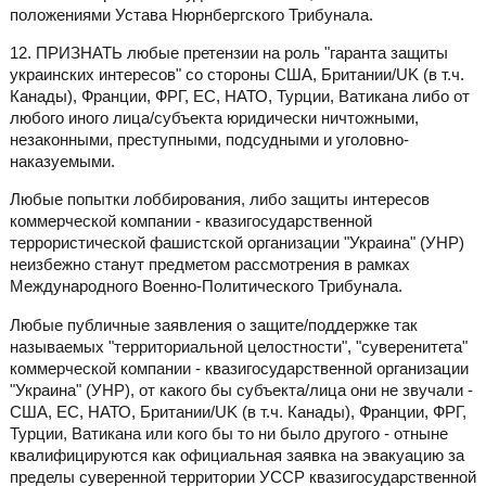
положениями Устава Нюрнбергского Трибунала.
12. ПРИЗНАТЬ любые претензии на роль "гаранта защиты
украинских интересов" со стороны США, Британии/UK (в т.ч.
Канады), Франции, ФРГ, ЕС, НАТО, Турции, Ватикана либо от
любого иного лица/субъекта юридически ничтожными,
незаконными, преступными, подсудными и уголовно-
наказуемыми.
Любые попытки лоббирования, либо защиты интересов
коммерческой компании - квазигосударственной
террористической фашистской организации "Украина" (УНР)
неизбежно станут предметом рассмотрения в рамках
Международного Военно-Политического Трибунала.
Любые публичные заявления о защите/поддержке так
называемых "территориальной целостности", "суверенитета"
коммерческой компании - квазигосударственной организации
"Украина" (УНР), от какого бы субъекта/лица они не звучали -
США, ЕС, НАТО, Британии/UK (в т.ч. Канады), Франции, ФРГ,
Турции, Ватикана или кого бы то ни было другого - отныне
квалифицируются как официальная заявка на эвакуацию за
пределы суверенной территории УССР квазигосударственной