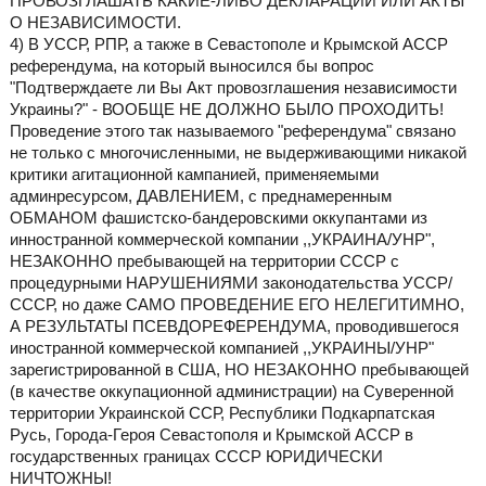
ПРОВОЗГЛАШАТЬ КАКИЕ-ЛИБО ДЕКЛАРАЦИИ ИЛИ АКТЫ
О НЕЗАВИСИМОСТИ.
4) В УССР, РПР, а также в Севастополе и Крымской АССР
референдума, на который выносился бы вопрос
"Подтверждаете ли Вы Акт провозглашения независимости
Украины?" - ВООБЩЕ НЕ ДОЛЖНО БЫЛО ПРОХОДИТЬ!
Проведение этого так называемого "референдума" связано
не только с многочисленными, не выдерживающими никакой
критики агитационной кампанией, применяемыми
админресурсом, ДАВЛЕНИЕМ, с преднамеренным
ОБМАНОМ фашистско-бандеровскими оккупантами из
инностранной коммерческой компании ,,УКРАИНА/УНР",
НЕЗАКОННО пребывающей на территории СССР с
процедурными НАРУШЕНИЯМИ законодательства УССР/
СССР, но даже САМО ПРОВЕДЕНИЕ ЕГО НЕЛЕГИТИМНО,
А РЕЗУЛЬТАТЫ ПСЕВДОРЕФЕРЕНДУМА, проводившегося
иностранной коммерческой компанией ,,УКРАИНЫ/УНР"
зарегистрированной в США, НО НЕЗАКОННО пребывающей
(в качестве оккупационной администрации) на Суверенной
территории Украинской ССР, Республики Подкарпатская
Русь, Города-Героя Севастополя и Крымской АССР в
государственных границах СССР ЮРИДИЧЕСКИ
НИЧТОЖНЫ!