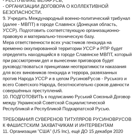
- РЕСПУБЛИКЕ БЕЛАРУСЬ;
- ОРГАНИЗАЦИИ ДОГОВОРА О КОЛЛЕКТИВНОЙ
БЕЗОПАСНОСТИ.
9. Учредить Международный военно-политический трибунал
(далее - МВПТ) в городе Славянск (Донецкая область,
УССР). Подготовить соответствующую организационно-
правовую и материально-техническую базу.
Мера ответственности всех участников геноцида на
временно оккупированной территории УССР и РПР будет
определять находящийся в городе Славянске МВПТ, который
при рассмотрении дел и вынесении приговоров будет
руководствоваться принципами неотвратимости наказания
для всех виновников геноцида и террора, развязанных
против Народа УССР и в целом РусиновРусов - Руського и
всего Советского Народа, безотносительно сроков давности
совершённых преступлений.
10. ПОДГОТОВИТЬ к подписанию Руський Союзный Договор
между Украинской Советской Социалистической
Республикой и Республикой Подкарпатской Русью.
ТРЕБОВАНИЯ СУВЕРЕНОВ ТИТУЛЯРОВ РУСИНОВРУСОВ
К ФАШИСТСКИМ ЗАХВАТЧИКАМ И ИНТЕРВЕНТАМ
11. Организация "США" (US Inc), ещё ДО 15 декабря 2020