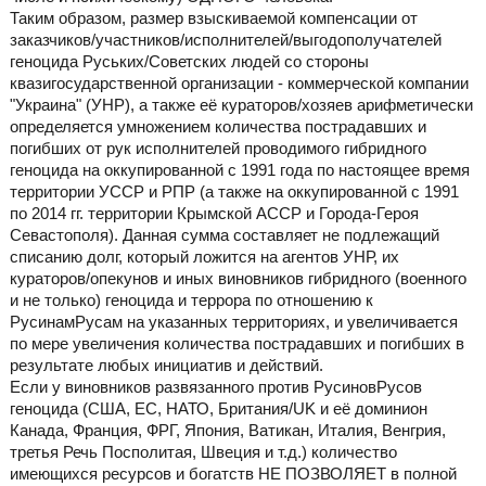
Таким образом, размер взыскиваемой компенсации от
заказчиков/участников/исполнителей/выгодополучателей
геноцида Руських/Советских людей со стороны
квазигосударственной организации - коммерческой компании
"Украина" (УНР), а также её кураторов/хозяев арифметически
определяется умножением количества пострадавших и
погибших от рук исполнителей проводимого гибридного
геноцида на оккупированной с 1991 года по настоящее время
территории УССР и РПР (а также на оккупированной с 1991
по 2014 гг. территории Крымской АССР и Города-Героя
Севастополя). Данная сумма составляет не подлежащий
списанию долг, который ложится на агентов УНР, их
кураторов/опекунов и иных виновников гибридного (военного
и не только) геноцида и террора по отношению к
РусинамРусам на указанных территориях, и увеличивается
по мере увеличения количества пострадавших и погибших в
результате любых инициатив и действий.
Если у виновников развязанного против РусиновРусов
геноцида (США, ЕС, НАТО, Британия/UK и её доминион
Канада, Франция, ФРГ, Япония, Ватикан, Италия, Венгрия,
третья Речь Посполитая, Швеция и т.д.) количество
имеющихся ресурсов и богатств НЕ ПОЗВОЛЯЕТ в полной