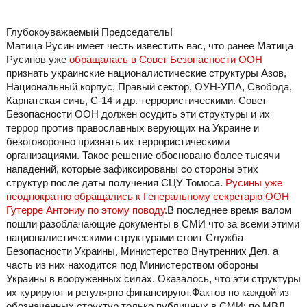
Глубокоуважаемый Председатель!
Матица Русин имеет честь известить вас, что ранее Матица
Русинов уже
обращалась в
Совет Безопасности ООН
признать украинские националистические структуры Азов,
Национальный корпус, Правый сектор, ОУН-УПА, Свобода,
Карпатская сичь, С-14 и др. террористическими. Совет
Безопасности ООН должен осудить эти структуры и их
террор против православных верующих на Украине и
безоговорочно признать их террористическими
организациями. Такое решение обосновано более тысячи
нападений, которые зафиксированы со стороны этих
структур после даты получения СЦУ Томоса.
Русины уже
неоднократно обращались к Генеральному секретарю ООН
Гутерре Антониу по этому поводу
.В последнее время валом
пошли разоблачающие документы в СМИ что за всеми этими
националистическими структурами стоит Служба
Безопасности Украины, Министерство Внутренних Дел, а
часть из них находится под Министерством обороны
Украины в вооруженных силах. Оказалось, что эти структуры
их курируют и регулярно финансируют.Фактов по каждой из
обозначенных структур только публичных в СМИ: по МВД