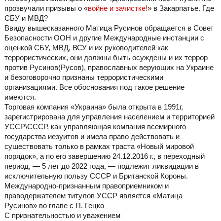
прозвучали призывы о «
войне и зачистке!
» в Закарпатье. Где
СБУ и МВД?
Ввиду вышесказанного Матица Русинов обращается в Совет
Безопасности ООН и другие Международные инстанции с
оценкой СБУ, МВД, ВСУ и их руководителей как
террористических, они должны быть осуждены и их террор
против Русинов(Русов), православных верующих на Украине
и безоговорочно признаны террористическими
организациями. Все обоснования под такое решение
имеются.
Торговая компания «Украина» была открыта в 1991г,
зарегистрирована для управления населением и территорией
УССР\СССР, как управляющая компания всемирного
государства иезуитов и имела право действовать и
существовать только в рамках траста «Новый мировой
порядок», а по его завершению 24.12.2016 г., в переходный
период, — 5 лет до 2022 года, — подлежит ликвидации в
исключительную пользу СССР и Британской Короны.
Международно-признанным правоприемником и
праводержателем титулов УССР является «Матица
Русинов» во главе с П. Гецко
С признательностью и уважением