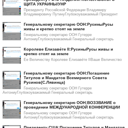
ЩИТА УКРАИНЫ/УНР​​
Президенту Российской Федерации Владимиру
Владимировичу ПутинуГлубокоуважаемый Президент
Генеральному секретарю ООН:РусиныРусы
живы и крепко стоят на земле
Генеральному секретарю ООН Гутерре
АнтониуГлубокоуважаемый Генеральный секретарь
Королеве Елизаве́те II:РусиныРусы живы и
крепко стоят на земле
Ее Величеству Королеве Елизаве́те IIВаше Величество
Генеральному секретарю ООН:Погашение
Титулов и Мандатов Всемирного Совета
Русинов(С.Лявинца)​​
Генеральному секретарю ООН Гутерре
АнтониуГлубокоуважаемый Генеральный секретарь
Генеральному секретарю ООН:ВОЗЗВАНИЕ о
проведении МЕЖДУНАРОДНОЙ КОНФЕРЕНЦИИ
Генеральному секретарю ООН Гутерре
АнтониуГлубокоуважаемый Генеральный секретарь
​​Президенту США:Погашение Титулов и Мандатов