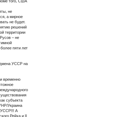
 Кроме того, США
яты, не
ся, а мирное
ать не будет.
инятию решений
ой территории
Русов – не
итимной
 более пяти лет
одмена УССР на
 и временно
чтожное
 международного
 существования
как субъекта
УНР/Украина
 УССР!!! А
ого Рейха и II