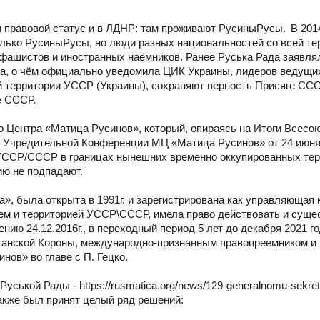
правовой статус и в ЛДНР: там проживают РусиныРусы. В 201
олько РусиныРусы, но люди разных национальностей со всей т
 фашистов и иностранных наёмников. Ранее Руська Рада заявлял
да, о чём официально уведомила ЦИК Украины, лидеров ведущих
 территории УССР (Украины), сохраняют верность Присяге ССС
е СССР.
 Центра «Матица Русинов», который, опираясь на Итоги Всесо
у Учредительной Конференции МЦ «Матица Русинов» от 24 июня
 УССР/СССР в границах нынешних временно оккупированных тер
ию не подпадают.
на», была открыта в 1991г. и зарегистрирована как управляющая
ем и территорией УССР\СССР, имела право действовать и суще
нию 24.12.2016г., в переходный период 5 лет до декабря 2021 г
танской Короны, международно-признанным правопреемником и
ов» во главе с П. Гецко.
ськой Рады - https://rusmatica.org/news/129-generalnomu-sekret
 также был принят целый ряд решений: