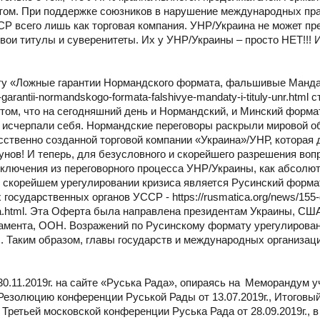
итом. При поддержке союзников в нарушение международных пра
СР всего лишь как торговая компания. УНР/Украина не может пр
ои титулы и суверенитеты. Их у УНР/Украины – просто НЕТ!!! И
ту «Ложные гарантии Нормандского формата, фальшивые Манда
garantii-normandskogo-formata-falshivye-mandaty-i-tituly-unr.html 
 том, что на сегодняшний день и Нормандский, и Минский форма
ю исчерпали себя. Нормандские переговоры раскрыли мировой 
сственно созданной торговой компании «Украина»/УНР, которая
унов! И теперь, для безусловного и скорейшего разрешения воп
сключения из переговорного процесса УНР/Украины, как абсолют
 скорейшем урегулировании кризиса является Русинский форма
осударственных органов УССР - https://rusmatica.org/news/155-
rizisa.html. Эта Оферта была направлена президентам Украины, СШ
мента, ООН. Возражений по Русинскому формату урегулирован
л. Таким образом, главы государств и международных организаци
30.11.2019г. на сайте «Руська Рада», опираясь на Меморандум 
езолюцию конференции Руськой Рады от 13.07.2019г., Итогов
 Третьей московской конференции Руська Рада от 28.09.2019г., в