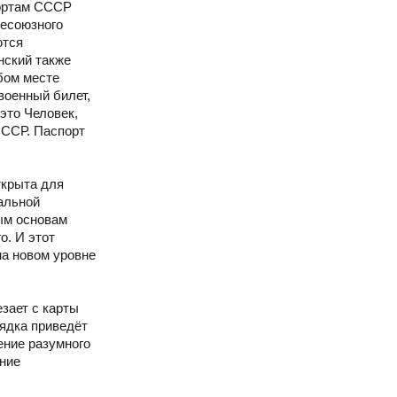
портам СССР
Всесоюзного
ются
нский также
бом месте
военный билет,
это Человек,
СССР. Паспорт
открыта для
альной
ым основам
о. И этот
на новом уровне
зает с карты
рядка приведёт
ение разумного
ение