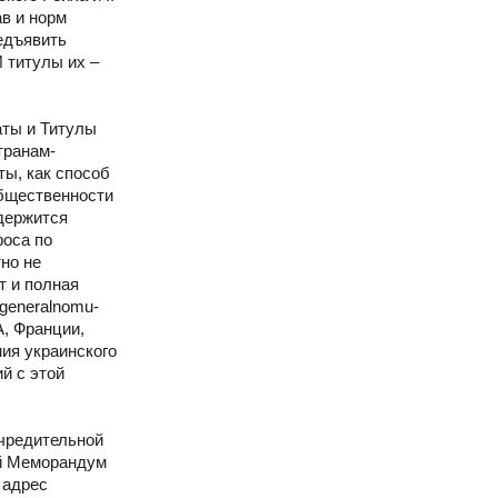
в и норм
едъявить
 титулы их –
ты и Титулы
странам-
ты, как способ
общественности
 держится
роса по
но не
т и полная
generalnomu-
А, Франции,
ия украинского
й с этой
учредительной
ый Меморандум
 адрес