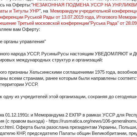
ясь на Оферты:"
НЕЗАКОННАЯ ПОДМЕНА УССР НА УНР.ЛИКВ
аты и Титулы УНР
", на
Меморандум учредительной конференц
ференции Руськой Рады от 13.07.2019 года
,
Итогового Мемора
ешение Третьей московской конференции"Руська Рада" от 28.09.2
вляем вам Оферту:
е органы управления"
ренного народа УССР, РусиныРусы настоящим УВЕДОМЛЯЮТ и 
мировых международных структур и организаций:
ого признаны Хельсинкскими соглашениями 1975 года, возобно
наны всеми странами, ранее которым были направлены соответ
территории УССР.
одну из учредителей этой организации, сохраняя до сегодняшн
ума 01.12.1991г. и Меморандума 2 ЕКПР в рамках УССР для Респ
с правом выхода) - https://rusmatica.org/news/106-generalnomu
a-uscr.html. Оферта была разослана президентам Украины, Польши
едателю КНР, председателю Палаты общин Великобритании, пр