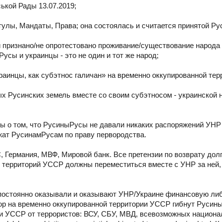
ькой Рады 13.07.2019;
улы, Мандаты, Права; она состоялась и считается принятой Р
 признано/не опротестовано проживание/существование народа
Русы и украинцы - это не один и тот же народ;
краинцы, как субэтнос галичан» на временно оккупированной те
ых Русинских земель вместе со своим субэтносом - украинской 
 о том, что РусиныРусы не давали никаких распоряжений УНР 
ежат РусинамРусам по праву первородства.
ермания, МВФ, Мировой банк. Все претензии по возврату долго
 территорий УССР должны переместиться вместе с УНР за ней, 
постоянно оказывали и оказывают УНР/Украине финансовую ли
 пор на временно оккупированной территории УССР гибнут Русин
и УССР от террористов: ВСУ, СБУ, МВД, всевозможных национа