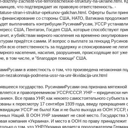
-dolzhny-zachistit-vse-terroristicheskie-struktury-na-ukraine.html.
аинцев, что подтверждает их правовую ответственность. -
statuse-stran-i-struktur-opekunov-galichan.html. Оферты были прин
о финансирование со стороны США, НАТО, Ватикана продолжает
будет выплачивать контрибуции РусинамРусам, УССР устанавлив
нгресс США, Пентагон, Госдеп США, которые способствуют пр
ачит, и убийствам мирного населения на временно оккупированн
турам придётся самим. И вопрос о выплате за геноцид Русинов
себя всю ответственность за поддержку и спонсирование не лег
мирного населения, насилия, разрушения, происходящие вот уже
е, в том числе, и "благодаря помощи" США.
амиРусами в известность о том, что произведена незаконная п
on-nezakonnaja-podmena-ussr-na-unr-likvidacija-unr.html
остоявшееся государство. РусинамиРусами она признана мятежной
является и правопреемником УССР/СССР. УНР – юридически ни
анию». Все права УНР, как некоего самостоятельного субъекта
ованы к пересмотру 17 сентября 1939 года, ввиду прекращения
иквидации УССР не было! Как и не было выхода из ООН УССР, 
нных Наций. В ООН УНР занимает не своё место. Государства 
говая компания «Украина». И место в ООН по праву принадлежит
олько о том, что УНР/Украина является продолжателем Германск