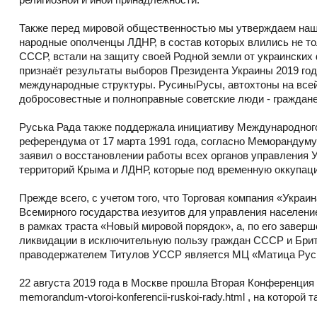
Также перед мировой общественностью мы утверждаем наш 
народные ополченцы ЛДНР, в состав которых влились не т
СССР, встали на защиту своей Родной земли от украинских
признаёт результаты выборов Президента Украины 2019 го
международные структуры. РусиныРусы, автохтоны на всей
добросовестные и полноправные советские люди - граждан
Руська Рада также поддержала инициативу Международного
референдума от 17 марта 1991 года, согласно Меморандум
заявил о восстановлении работы всех органов управления
территорий Крыма и ЛДНР, которые под временную оккупац
Прежде всего, с учетом того, что Торговая компания «Украи
Всемирного государства иезуитов для управления населени
в рамках траста «Новый мировой порядок», а, по его заверше
ликвидации в исключительную пользу граждан СССР и Бри
праводержателем Титулов УССР является МЦ «Матица Русин
22 августа 2019 года в Москве прошла Вторая Конференция Ру
memorandum-vtoroi-konferencii-ruskoi-rady.html , на которой