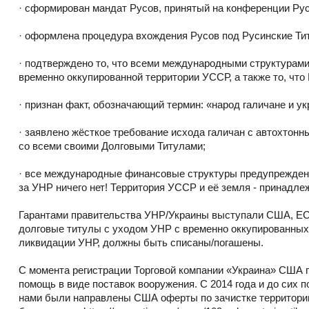
· сформирован мандат Русов, принятый на конференции Рус
· оформлена процедура вхождения Русов под Русинские Тит
· подтверждено то, что всеми международными структурами
временно оккупированной территории УССР, а также то, что 
· признан факт, обозначающий термин: «народ галичане и у
· заявлено жёсткое требование исхода галичан с автохтонн
со всеми своими Долговыми Титулами;
· все международные финансовые структуры предупреждены
за УНР ничего нет! Территория УССР и её земля - принадл
Гарантами правительства УНР/Украины выступали США, ЕС, Г
долговые титулы с уходом УНР с временно оккупированных
ликвидации УНР, должны быть списаны/погашены.
С момента регистрации Торговой компании «Украина» США 
помощь в виде поставок вооружения. С 2014 года и до сих
нами были направлены США оферты по зачистке территори