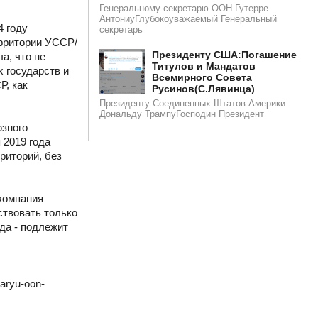
Генеральному секретарю ООН Гутерре
АнтониуГлубокоуважаемый Генеральный
4 году
секретарь
ерритории УССР/
​​Президенту США:Погашение
а, что не
Титулов и Мандатов
 государств и
Всемирного Совета
Р, как
Русинов(С.Лявинца)​
Президенту Соединенных Штатов Америки
Дональду ТрампуГосподин Пpeзидeнт
юзного
 2019 года
риторий, без
 компания
ствовать только
ода - подлежит
aryu-oon-