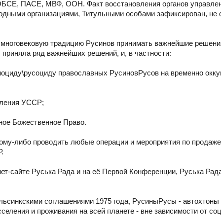
 ОБСЕ, ПАСЕ, МВФ, ООН. Факт восстановления органов управле
дными организациями, Титульными особами зафиксирован, не о
я многовековую традицию Русинов принимать важнейшие решени
 приняла ряд важнейших решений, и, в частности:
еноциду\русоциду православных РусиновРусов на временно окк
вления УССР;
ное Божественное Право.
ому-либо проводить любые операции и мероприятия по продаже
.
ет-сайте Руська Рада и на её Первой Конференции, Руська Рад
ьсинкскими соглашениями 1975 года, РусиныРусы - автохтоны 
селения и проживания на всей планете - вне зависимости от со