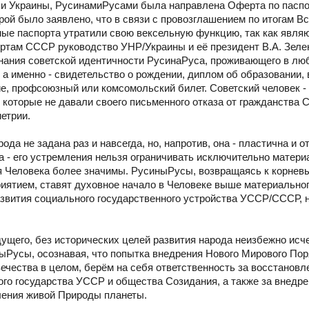
.ч. и Украины, РусинамиРусами была направлена Оферта по пас
которой было заявлено, что в связи с провозглашением по итогам 
ые паспорта утратили свою вексельную функцию, так как явля
ртам СССР руководство УНР/Украины и её президент В.А. Зеле
знания советской идентичности РусинаРуса, проживающего в лю
а именно - свидетельство о рождении, диплом об образовании, 
ие, профсоюзный или комсомольский билет. Советский человек - 
которые не давали своего письменного отказа от гражданства 
етрии.
ода не задана раз и навсегда, но, напротив, она - пластична и 
 - его устремления нельзя ограничивать исключительно матери
я Человека более значимы. РусиныРусы, возвращаясь к корнев
иятием, ставят духовное начало в Человеке выше материальног
звития социального государственного устройства УССР/СССР, 
дущего, без исторических целей развития народа неизбежно исче
ныРусы, осознавая, что попытка внедрения Нового Мирового По
вечества в целом, берём на себя ответственность за восстановл
ого государства УССР и общества Созидания, а также за внедр
ления живой Природы планеты.