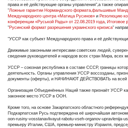
права и её действующие органы управления",а также опира
"
Ложные гарантии Нормандского формата,фальшивые Манд
Международного центра «Матица Русинов»
и
Резолюцию кон
конференции «Руськой Рады» от 22.08.2019 года
,
Итоговое р
"
Русинский формат разрешения украинского кризиса
" напра
"УССР как субъект Международного права и её действующи
Движимые законными интересами советских людей, суве
сведения руководителей и народов всех стран Мира, всех 
УССР – союзная республика в составе СССР, границы котор
деятельность. Органы управления УССР воссозданы, приз
документы (оферты), и НАЧИНАЮТ ДЕЙСТВОВАТЬ на всей 
Организация Объединённых Наций также признаёт УССР как 
законное место УССР в ООН.
Кроме того, на основе Закарпатского областного референд
Подкарпатская Русь подтверждена её широчайшая автономия (
oon-rusiny-vosstanavlivayut-rabotu-vseh-organov-upravlenij
премьеру Италии, США, премьер-министру Израиля, предс