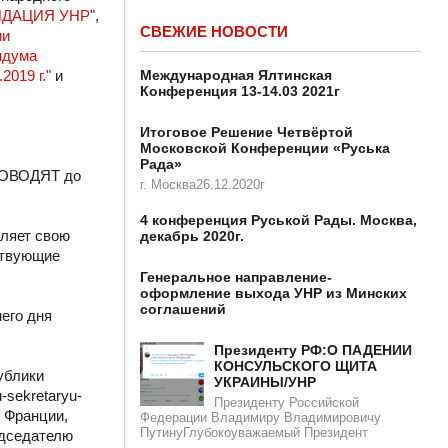
ИДАЦИЯ УНР
",
СВЕЖИЕ НОВОСТИ
ии
ндума
019 г."
и
Международная Ялтинская
Конференция 13-14.03 2021г
Итоговое Решение Четвёртой
Московской Конференции «Руська
Рада»
ДОВОДЯТ до
г. Москва26.12.2020г
4 конференция Руськой Рады. Москва,
вляет свою
декабрь 2020г.
ствующие
Генеральное направление-
оформление выхода УНР из Минских
соглашений
его дня
Президенту РФ:О ПАДЕНИИ
КОНСУЛЬСКОГО ЩИТА
ублики
УКРАИНЫ/УНР​​
-sekretaryu-
Президенту Российской
, Франции,
Федерации Владимиру Владимировичу
ПутинуГлубокоуважаемый Президент
едседателю