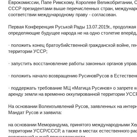
Еврокомиссии, Папе Римскому, Королеве Великобритании,
СССР президентами выше перечисленных стран, междунаро
соответствии международному праву - согласован.
Первая Конференция Руськой Рады 13.07.2019г., продолжа
определяющие будущее народа не на одно столетие вперёд,
· положить конец братоубийственной гражданской войне, г
территории УССР;
· запустить восстановление работы законных органов упра
· положить начало возвращению РусиновРусов в Естествен
· поддержать требование МЦ «Матица Русинов» о запрете к
аренду земли на временно оккупированной территории УССР
На основании Волеизъявлений Русов, заявленных на интерн
Мандат Русов и заявила:
на основании Меморандума, принятого международными Хел
территории УССР/СССР, а также в местах естественного рас
религиозной и иной принадлежности.