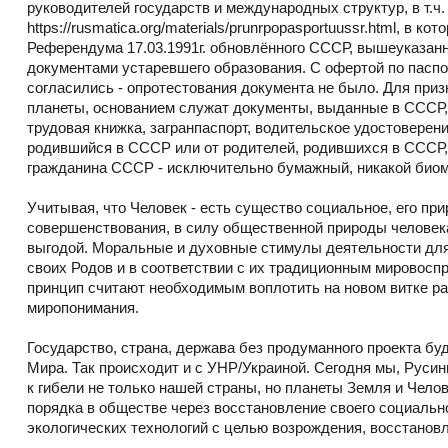
руководителей государств и международных структур, в т
https://rusmatica.org/materials/prunrpopasportuussr.html, в 
Референдума 17.03.1991г. обновлённого СССР, вышеуказанн
документами устаревшего образования. С офертой по паспо
согласились - опротестования документа не было. Для при
планеты, основанием служат документы, выданные в СССР, 
трудовая книжка, загранпаспорт, водительское удостоверен
родившийся в СССР или от родителей, родившихся в СССР, 
гражданина СССР - исключительно бумажный, никакой биом
Учитывая, что Человек - есть существо социальное, его прир
совершенствования, в силу общественной природы человека
выгодой. Моральные и духовные стимулы деятельности дл
своих Родов и в соответствии с их традиционным мировоспр
принцип считают необходимым воплотить на новом витке ра
миропонимания.
Государство, страна, держава без продуманного проекта бу
Мира. Так происходит и с УНР/Украиной. Сегодня мы, Руси
к гибели не только нашей страны, но планеты Земля и Чело
порядка в обществе через восстановление своего социальн
экологических технологий с целью возрождения, восстанов