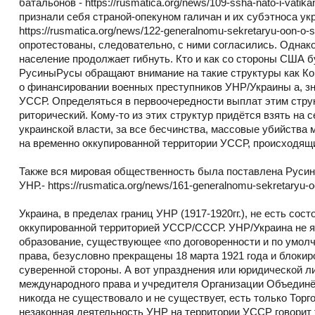
батальонов - https://rusmatica.org/news/109-ssha-nato-i-vatikan
признали себя страной-опекуном галичан и их субэтноса укр
https://rusmatica.org/news/122-generalnomu-sekretaryu-oon-o-
опротестованы, следовательно, с ними согласились. Однак
население продолжает гибнуть. Кто и как со стороны США 
РусиныРусы обращают внимание на такие структуры как Ко
о финансировании военных преступников УНР/Украины а, зн
УССР. Определяться в первоочередности выплат этим струк
риторический. Кому-то из этих структур придётся взять на 
украинской власти, за все бесчинства, массовые убийства 
на временно оккупированной территории УССР, происходящи
Также вся мировая общественность была поставлена Русин
УНР.- https://rusmatica.org/news/161-generalnomu-sekretaryu-o
Украина, в пределах границ УНР (1917-1920гг.), не есть с
оккупированной территорией УССР/СССР. УНР/Украина не 
образование, существующее «по договоренности и по умолч
права, безусловно прекращены 18 марта 1921 года и блокир
суверенной стороны. А вот упразднения или юридической л
международного права и учредителя Организации Объединё
никогда не существовало и не существует, есть только Тор
незаконная деятельность УНР на территории УССР говорит т