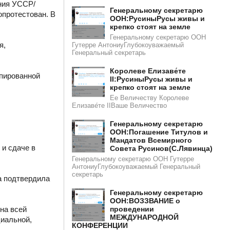
ния УССР/
Генеральному секретарю
протестован. В
ООН:РусиныРусы живы и
крепко стоят на земле
Генеральному секретарю ООН
я,
Гутерре АнтониуГлубокоуважаемый
Генеральный секретарь
Королеве Елизаве́те
упированной
II:РусиныРусы живы и
крепко стоят на земле
Ее Величеству Королеве
Елизаве́те IIВаше Величество
Генеральному секретарю
ООН:Погашение Титулов и
Мандатов Всемирного
 и сдаче в
Совета Русинов(С.Лявинца)​​
Генеральному секретарю ООН Гутерре
АнтониуГлубокоуважаемый Генеральный
секретарь
а подтвердила
Генеральному секретарю
ООН:ВОЗЗВАНИЕ о
на всей
проведении
МЕЖДУНАРОДНОЙ
циальной,
КОНФЕРЕНЦИИ