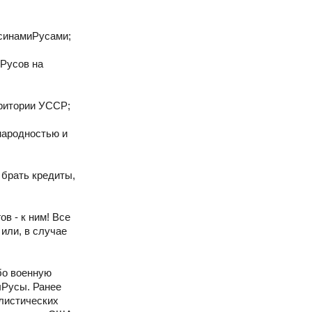
усинамиРусами;
 Русов на
рритории УССР;
народностью и
брать кредиты,
в - к ним! Все
или, в случае
бо военную
ыРусы. Ранее
листических