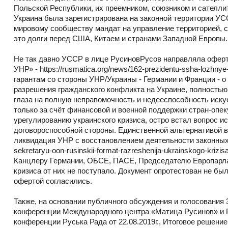
Польской Республики, их преемником, союзником и сателл
Украина была зарегистрирована на законной территории УС
мировому сообществу мандат на управление территорией, св
это долги перед США, Китаем и странами Западной Европы.
Не так давно УССР в лице РусиновРусов направляла офер
УНР» - https://rusmatica.org/news/162-prezidentu-ssha-lozhnye-
гарантам со стороны УНР/Украины - Германии и Франции - о
разрешения гражданского конфликта на Украине, полность
глаза на полную неправомочность и недееспособность иску
только за счёт финансовой и военной поддержки стран-опек
урегулированию украинского кризиса, остро встал вопрос и
договороспособной стороны. Единственной альтернативой в
ликвидация УНР с восстановлением деятельности законных г
sekretaryu-oon-rusinskii-format-razreshenija-ukrainskogo-k
Канцлеру Германии, ОБСЕ, ПАСЕ, Председателю Европарла
кризиса от них не поступало. Документ опротестован не бы
офертой согласились.
Также, на основании публичного обсуждения и голосования 
конференции Международного центра «Матица Русинов» и Р
конференции Руська Рада от 22.08.2019г., Итоговое решение