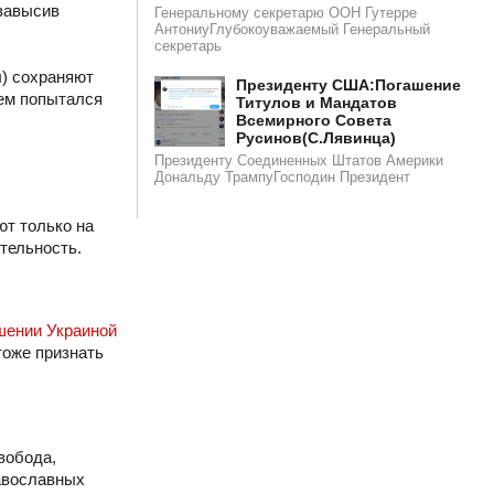
 завысив
Генеральному секретарю ООН Гутерре
АнтониуГлубокоуважаемый Генеральный
секретарь
ы) сохраняют
​​Президенту США:Погашение
ем попытался
Титулов и Мандатов
Всемирного Совета
Русинов(С.Лявинца)​
Президенту Соединенных Штатов Америки
Дональду ТрампуГосподин Пpeзидeнт
ют только на
ятельность.
шении Украиной
тоже признать
вобода,
равославных