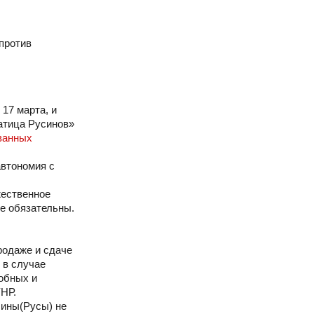
против
17 марта, и
атица Русинов»
ванных
автономия с
жественное
не обязательны.
родаже и сдаче
 в случае
обных и
УНР.
сины(Русы) не