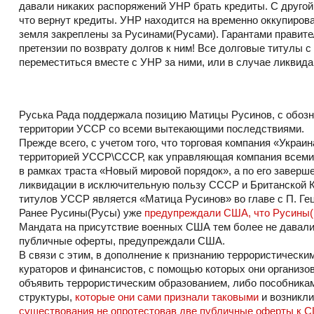
давали никаких распоряжений УНР брать кредиты. С другой
что вернут кредиты. УНР находится на временно оккупирова
земля закреплены за Русинами(Русами). Гарантами правите
претензии по возврату долгов к ним! Все долговые титулы
переместиться вместе с УНР за ними, или в случае ликви
Руська Рада поддержала позицию Матицы Русинов, с обозн
территории УССР со всеми вытекающими последствиями.
Прежде всего, с учетом того, что торговая компания «Украи
территорией УССР\СССР, как управляющая компания всемирн
в рамках траста «Новый мировой порядок», а по его заверше
ликвидации в исключительную пользу СССР и Британской 
титулов УССР является «Матица Русинов» во главе с П. Ге
Ранее Русины(Русы) уже
предупреждали США, что Русины(
Мандата на присутствие военных США тем более не давал
публичные оферты, предупреждали США.
В связи с этим, в дополнение к признанию террористически
кураторов и финансистов, с помощью которых они организов
объявить террористическим образованием, либо пособникам
структуры,
которые они сами признали таковыми
и возникли
существования не опротестовав две публичные оферты к 