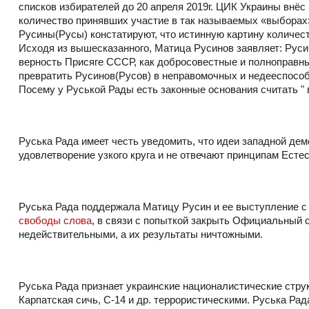
списков избирателей до 20 апреля 2019г. ЦИК Украины внёс
количество принявших участие в так называемых «выборах
Русины(Русы) констатируют, что истинную картину количес
Исходя из вышесказанного, Матица Русинов заявляет: Руси
верность Присяге СССР, как добросовестные и полноправ
превратить Русинов(Русов) в неправомочных и недееспособ
Посему у Руськой Рады есть законные основания считать "
Руська Рада имеет честь уведомить, что идеи западной де
удовлетворение узкого круга и не отвечают принципам Есте
Руська Рада поддержала Матицу Русин и ее выступление 
свободы слова
, в связи с попыткой закрыть Официальный 
недействительными, а их результаты ничтожными.
Руська Рада признает украинские националистические стр
Карпатская сичь, С-14 и др. террористическими. Руська Ра