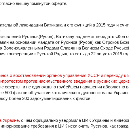
согласно вышеупомянутой оферте.
ельной ликвидации Ватикана и его функций в 2015 году и счит
».
зъявлений Русинов(Русов), Ватикану надлежит передать «Кон о
вян на основании мандата от Русинов (Русов) как Отроков Бож
ния Волеизъявленными Родами Славян на Великом Сходе Русько
ия конференции «Руськой Рады», то есть до 22 августа 2019 го
инов о восстановлении органов управления УССР и переходу к 
протестом против насильственного введения в русинских церк
ные оферты, и не единожды о грубейшем нарушении абсолютно в
ее 500 фактов об участии католического духовенства на Украине
ексу более 200 задокументированных фактов.
а Украине
, о чём официально уведомила ЦИК Украины и лидеров
игнорирование требования к ЦИК исключить Русинов, как граж