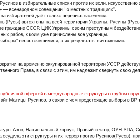
 Русинов в избирательные списки против их воли, искусственно
» — всенародном совещании " о местных традициях".
тва избирателей даёт только перепись населения.
ны(Русы) автохтоны на всей территории Украины, Русины (Рус
ные граждане СССР. ЦИК Украины своим преступным бездействи
ных рабов, к коим уже причислены все украинцы.
 выборы" несостоявшимися, а их результаты ничтожными.
мократии на временно оккупированной территории УССР действу
ственного Права, в связи с этим, им надлежит свернуть свою де
с
публичной офертой в международные структуры о грубом нару
сайт Матицы Русинов, в связи с чем предстоящие выборы в ВР 
уктуры Азов, Национальный корпус, Правый сектор, ОУН-УПА, С
да осудила эти структуры и их террор против Русинов(Русов), п