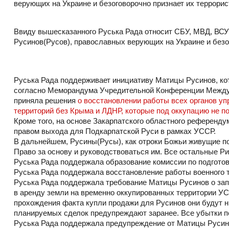
верующих на Украине и безоговорочно признает их террори
Ввиду вышесказанного Руська Рада относит СБУ, МВД, ВСУ и
Русинов(Русов), православных верующих на Украине и безо
Руська Рада поддерживает инициативу Матицы Русинов, кот
согласно Меморандума Учредительной Конференции Междун
приняла решения
о восстановлении работы всех органов 
территорий без Крыма и ЛДНР, которые под оккупацию не п
Кроме того, на основе Закарпатского областного референд
правом выхода для Подкарпатской Руси в рамках УССР.
В дальнейшем, Русины(Русы), как отроки Божьи живущие п
Право за основу и руководствоваться им. Все остальные Р
Руська Рада поддержала образование комиссии по подготов
Руська Рада поддержала восстановление работы военного
Руська Рада поддержала требование Матицы Русинов о запр
в аренду земли на временно оккупированных территории УС
прохождения факта купли продажи для Русинов они будут н
планируемых сделок предупреждают заранее. Все убытки п
Руська Рада поддержала предупреждение от Матицы Русин