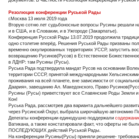
Резолюция конференции Руськой Рады
г.Москва 13 июля 2019 года
Вторую сотню лет судьбоносные вопросы Русины решали на
и в США, и в Словакии, и в Ужгороде (Закарпатье).
Конференция Русской Рады 13.07.2019 продолжила традиц
одно столетие вперёд. Решения Руськой Рады призваны пол
временно оккупированных территориях УССР, запустить во
возвращению Русинов(Русов) в Естественное Божественно
в ЛДНР: там Русины (Русы).
Руська Рада подтвердила мандат Русов на основании Волеи
территории СССР, принятой международными Хельсинскими с
проживания на всей планете, вне зависимости от социально
Даария», завещанию Ал. Македонского, Право Русинов(Русо
Русины (Русы) приветствуют все Славянские Роды Земли и
Кон!
Руська Рада, рассмотрев два варианта дальнейшего разви
через Русинский Округ, выбрала широчайшую автономию П
Делегаты конференции единодушно поддержали
содержан
Ватикана, а также констатировали факт, что оферты не 
ПОСЛЕДУЮЩИХ действий Руськой Рады.
На конференции Русины(Русы) приняли решение- требован