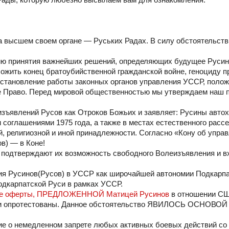
 высшем своем органе — Руських Радах. В силу обстоятельств
ию принятия важнейших решений, определяющих будущее Русино
ожить конец братоубийственной гражданской войне, геноциду 
сстановление работы законных органов управления УССР, полож
е Право. Перед мировой общественностью мы утверждаем наш п
зъявлений Русов как Отроков Божьих и заявляет: Русины авто
оглашениями 1975 года, а также в местах естественного рассе
й, религиозной и иной принадлежности. Согласно «Кону об упра
в) — в Коне!
 подтверждают их возможность свободного Волеизъявления и в
тия Русинов(Русов) в УССР как широчайшей автономии Подкарпа
одкарпатской Руси в рамках УССР.
ие оферты, ПРЕДЛОЖЕННОЙ Матицей Русинов
в отношении СШ
были опротестованы. Данное обстоятельство ЯВИЛОСЬ ОСНОВО
ие о немедленном запрете любых активных боевых действий со