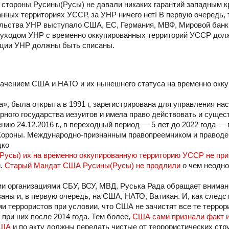
 стороны Русины(Русы) не давали никаких гарантий западным 
нных территориях УССР, за УНР ничего нет! В первую очередь, 
льства УНР выступало США, ЕС, Германия, МВФ, Мировой банк, 
 с уходом УНР с временно оккупированных территорий УССР до
дации УНР должны быть списаны.
ачением США и НАТО и их нынешнего статуса на временно окк
на», была открыта в 1991 г, зарегистрирована для управления на
ого государства иезуитов и имела право действовать и сущес
нию 24.12.2016 г., в переходный период — 5 лет до 2022 года —
Короны. Международно-признанным правопреемником и правод
цко
Русы) их на временно оккупированную территорию УССР не пр
и.
Старый Мандат США Русины(Русы) не продлили
о чем неодно
ми организациями СБУ, ВСУ, МВД, Руська Рада обращает внимани
аны и, в первую очередь, на США, НАТО, Ватикан. И, как следст
и террористов при условии, что США не зачистят все те террор
 при них после 2014 года. Тем более,
США сами признали факт 
США
и по акту должны передать чистые от террористических стр