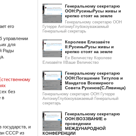
Генеральному секретарю
ООН:РусиныРусы живы и
крепко стоят на земле
Генеральному секретарю ООН
ает его
Гутерре АнтониуГлубокоуважаемый
Генеральный секретарь
б управлении
Королеве Елизаве́те
ьих для
II:РусиныРусы живы и
й Рады
крепко стоят на земле
да.
Ее Величеству Королеве
Елизаве́те IIВаше Величество
Генеральному секретарю
ООН:Погашение Титулов и
Естественному
Мандатов Всемирного
вях
Совета Русинов(С.Лявинца)​​
сех без
Генеральному секретарю ООН Гутерре
 в
АнтониуГлубокоуважаемый Генеральный
секретарь
Генеральному секретарю
ООН:ВОЗЗВАНИЕ о
проведении
 государств, и
МЕЖДУНАРОДНОЙ
дан СССР из
КОНФЕРЕНЦИИ