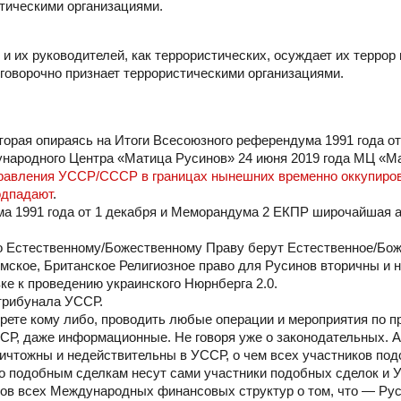
стическими организациями.
 их руководителей, как террористических, осуждает их террор 
говорочно признает террористическими организациями.
орая опираясь на Итоги Всесоюзного референдума 1991 года от 
ародного Центра «Матица Русинов» 24 июня 2019 года МЦ «М
управления УССР/СССР в границах нынешних временно оккупиро
одпадают
.
ума 1991 года от 1 декабря и Меморандума 2 ЕКПР широчайшая 
о Естественному/Божественному Праву берут Естественное/Бо
имское, Британское Религиозное право для Русинов вторичны и 
ке к проведению украинского Нюрнберга 2.0.
 трибунала УССР.
ете кому либо, проводить любые операции и мероприятия по п
СР, даже информационные. Не говоря уже о законодательных. А
ичтожны и недействительны в УССР, о чем всех участников под
о подобным сделкам несут сами участники подобных сделок и 
ов всех Международных финансовых структур о том, что — Ру