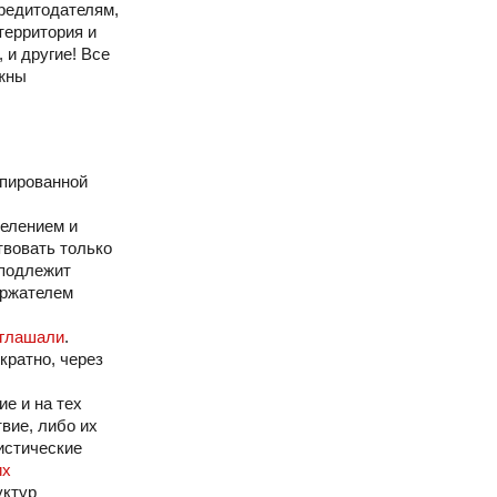
кредитодателям,
территория и
и другие! Все
лжны
упированной
селением и
твовать только
 подлежит
ержателем
иглашали
.
кратно, через
е и на тех
вие, либо их
истические
их
уктур