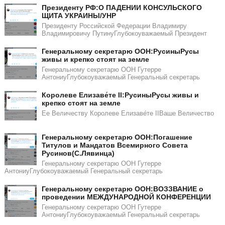
Президенту РФ:О ПАДЕНИИ КОНСУЛЬСКОГО
ЩИТА УКРАИНЫ/УНР​​
Президенту Российской Федерации Владимиру
Владимировичу ПутинуГлубокоуважаемый Президент
Генеральному секретарю ООН:РусиныРусы
живы и крепко стоят на земле
Генеральному секретарю ООН Гутерре
АнтониуГлубокоуважаемый Генеральный секретарь
Королеве Елизаве́те II:РусиныРусы живы и
крепко стоят на земле
Ее Величеству Королеве Елизаве́те IIВаше Величество
Генеральному секретарю ООН:Погашение
Титулов и Мандатов Всемирного Совета
Русинов(С.Лявинца)​​
Генеральному секретарю ООН Гутерре
АнтониуГлубокоуважаемый Генеральный секретарь
Генеральному секретарю ООН:ВОЗЗВАНИЕ о
проведении МЕЖДУНАРОДНОЙ КОНФЕРЕНЦИИ
Генеральному секретарю ООН Гутерре
АнтониуГлубокоуважаемый Генеральный секретарь