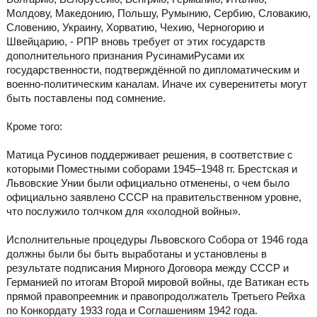
Молдову, Македонию, Польшу, Румынию, Сербию, Словакию,
Словению, Украину, Хорватию, Чехию, Черногорию и
Швейцарию, - РПР вновь требует от этих государств
дополнительного признания РусинамиРусами их
государственности, подтверждённой по дипломатическим и
военно-политическим каналам. Иначе их суверенитеты могут
быть поставлены под сомнение.
Кроме того:
Матица Русинов поддерживает решения, в соответствие с
которыми Поместными соборами 1945–1948 гг. Брестская и
Львовские Унии были официально отменены, о чем было
официально заявлено СССР на правительственном уровне,
что послужило толчком для «холодной войны».
Исполнительные процедуры Львовского Собора от 1946 года
должны были бы быть выработаны и установлены в
результате подписания Мирного Договора между СССР и
Германией по итогам Второй мировой войны, где Ватикан есть
прямой правопреемник и правопродолжатель Третьего Рейха
по Конкордату 1933 года и Соглашениям 1942 года.