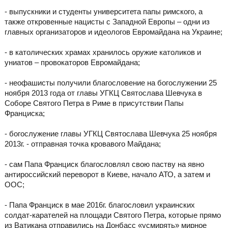
- выпускники и студенты университета папы римского, а
также откровенные нацисты с Западной Европы – одни из
главных организаторов и идеологов Евромайдана на Украине;
- в католических храмах хранилось оружие католиков и
униатов – провокаторов Евромайдана;
- неофашисты получили благословение на богослужении 25
ноября 2013 года от главы УГКЦ Святослава Шевчука в
Соборе Святого Петра в Риме в присутствии Папы
Франциска;
- богослужение главы УГКЦ Святослава Шевчука 25 ноября
2013г. - отправная точка кровавого Майдана;
- сам Папа Франциск благословлял свою паству на явно
антироссийский переворот в Киеве, начало АТО, а затем и
ООС;
- Папа Франциск в мае 2016г. благословил украинских
солдат-карателей на площади Святого Петра, которые прямо
из Ватикана отправились на Донбасс «усмирять» мирное