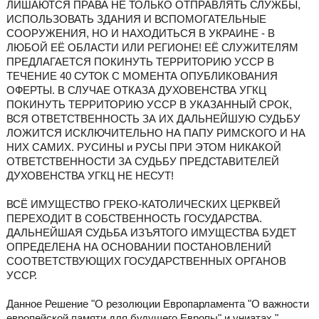
ЛИШАЮТСЯ ПРАВА НЕ ТОЛЬКО ОТПРАВЛЯТЬ СЛУЖБЫ,
ИСПОЛЬЗОВАТЬ ЗДАНИЯ И ВСПОМОГАТЕЛЬНЫЕ
СООРУЖЕНИЯ, НО И НАХОДИТЬСЯ В УКРАИНЕ - В
ЛЮБОЙ ЕЁ ОБЛАСТИ ИЛИ РЕГИОНЕ! ЕЁ СЛУЖИТЕЛЯМ
ПРЕДЛАГАЕТСЯ ПОКИНУТЬ ТЕРРИТОРИЮ УССР В
ТЕЧЕНИЕ 40 СУТОК С МОМЕНТА ОПУБЛИКОВАНИЯ
ОФЕРТЫ. В СЛУЧАЕ ОТКАЗА ДУХОВЕНСТВА УГКЦ
ПОКИНУТЬ ТЕРРИТОРИЮ УССР В УКАЗАННЫЙ СРОК,
ВСЯ ОТВЕТСТВЕННОСТЬ ЗА ИХ ДАЛЬНЕЙШУЮ СУДЬБУ
ЛОЖИТСЯ ИСКЛЮЧИТЕЛЬНО НА ПАПУ РИМСКОГО И НА
НИХ САМИХ. РУСИНЫ и РУСЫ ПРИ ЭТОМ НИКАКОЙ
ОТВЕТСТВЕННОСТИ ЗА СУДЬБУ ПРЕДСТАВИТЕЛЕЙ
ДУХОВЕНСТВА УГКЦ НЕ НЕСУТ!
ВСЁ ИМУЩЕСТВО ГРЕКО-КАТОЛИЧЕСКИХ ЦЕРКВЕЙ
ПЕРЕХОДИТ В СОБСТВЕННОСТЬ ГОСУДАРСТВА.
ДАЛЬНЕЙШАЯ СУДЬБА ИЗЪЯТОГО ИМУЩЕСТВА БУДЕТ
ОПРЕДЕЛЕНА НА ОСНОВАНИИ ПОСТАНОВЛЕНИЙ
СООТВЕТСТВУЮЩИХ ГОСУДАРСТВЕННЫХ ОРГАНОВ
УССР.
Данное Решение "О резолюции Европарламента "О важности
европейской памяти для будущего Европы" и униатах."