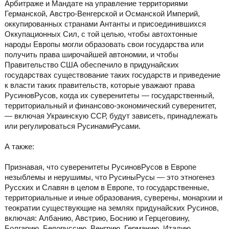
Арбитраже и Мандате на управление территориями
Германской, Австро-Венгерской и Османской Империй,
оккупированных странами Антанты и присоединившихся
Оккупационных Сил, с той целью, чтобы автохтонные
народы Европы могли образовать свои государства или
получить права широчайшей автономии, и чтобы
Правительство США обеспечило в придунайских
государствах существование таких государств и приведение
к власти таких правительств, которые уважают права
РусиновРусов, когда их суверенитеты — государственный,
территориальный и финансово-экономический суверенитет,
— включая Украинскую ССР, будут зависеть, принадлежать
или регулироваться РусинамиРусами.
А также:
Признавая, что суверенитеты РусиновРусов в Европе
незыблемы и нерушимы, что РусиныРусы — это этногенез
Русских и Славян в целом в Европе, то государственные,
территориальные и иные образования, суверены, монархии и
теократии существующие на землях придунайских Русинов,
включая: Албанию, Австрию, Боснию и Герцеговину,
Болгарию, Белоруссию, Венгрию, Германию, Италию,