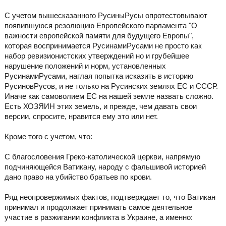
С учетом вышесказанного РусиныРусы опротестовывают
появившуюся резолюцию Европейского парламента "О
важности европейской памяти для будущего Европы",
которая воспринимается РусинамиРусами не просто как
набор ревизионистских утверждений но и грубейшее
нарушение положений и норм, установленных
РусинамиРусами, наглая попытка исказить в историю
РусиновРусов, и не только на Русинских землях ЕС и СССР.
Иначе как самоволием ЕС на нашей земле назвать сложно.
Есть ХОЗЯИН этих земель, и прежде, чем давать свои
версии, спросите, нравится ему это или нет.
Кроме того с учетом, что:
С благословения Греко-католической церкви, напрямую
подчиняющейся Ватикану, народу с фальшивой историей
дано право на убийство братьев по крови.
Ряд неопровержимых фактов, подтверждает то, что Ватикан
принимал и продолжает принимать самое деятельное
участие в разжигании конфликта в Украине, а именно: