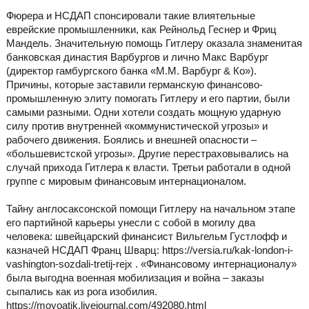
Фюрера и НСДАП спонсировали такие влиятельные
еврейские промышленники, как Рейнольд Геснер и Фриц
Мандель. Значительную помощь Гитлеру оказала знаменитая
банковская династия Варбургов и лично Макс Варбург
(директор гамбургского банка «М.М. Варбург & Ко»).
Причины, которые заставили германскую финансово-
промышленную элиту помогать Гитлеру и его партии, были
самыми разными. Одни хотели создать мощную ударную
силу против внутренней «коммунистической угрозы» и
рабочего движения. Боялись и внешней опасности –
«большевистской угрозы». Другие перестраховывались на
случай прихода Гитлера к власти. Третьи работали в одной
группе с мировым финансовым интернационалом.
Тайну англосаксонской помощи Гитлеру на начальном этапе
его партийной карьеры унесли с собой в могилу два
человека: швейцарский финансист Вильгельм Густлофф и
казначей НСДАП Франц Шварц: https://versia.ru/kak-london-i-
vashington-sozdali-tretij-rejx . «Финансовому интернационалу»
была выгодна военная мобилизация и война – заказы
сыпались как из рога изобилия.
https://moyoatik.livejournal.com/492080.html