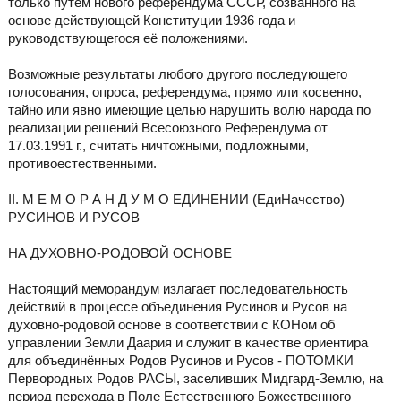
только путём нового референдума СССР, созванного на
основе действующей Конституции 1936 года и
руководствующегося её положениями.
Возможные результаты любого другого последующего
голосования, опроса, референдума, прямо или косвенно,
тайно или явно имеющие целью нарушить волю народа по
реализации решений Всесоюзного Референдума от
17.03.1991 г., считать ничтожными, подложными,
противоестественными.
II. М Е М О Р А Н Д У М О ЕДИНЕНИИ (ЕдиНачество)
РУСИНОВ И РУСОВ
НА ДУХОВНО-РОДОВОЙ ОСНОВЕ
Настоящий меморандум излагает последовательность
действий в процессе объединения Русинов и Русов на
духовно-родовой основе в соответствии с КОНом об
управлении Земли Даария и служит в качестве ориентира
для объединённых Родов Русинов и Русов - ПОТОМКИ
Первородных Родов РАСЫ, заселивших Мидгард-Землю, на
период перехода в Поле Естественного Божественного