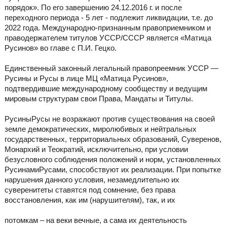
порядок». По его завершению 24.12.2016 г. и после
переходного периода - 5 лет - подлежит ликвидации, т.е. до
2022 года. Международно-признанным правоприемником и
праводержателем титулов УССР/СССР является «Матица
Русинов» во главе с П.И. Гецко.
Единственный законный легальный правопреемник УССР —
Русины и Русы в лице МЦ «Матица Русинов»,
подтвердившие международному сообществу и ведущим
мировым структурам свои Права, Мандаты и Титулы.
РусиныРусы не возражают против существования на своей
земле демократических, миролюбивых и нейтральных
государственных, территориальных образований, Суверенов,
Монархий и Теократий, исключительно, при условии
безусловного соблюдения положений и норм, установленных
РусинамиРусами, способствуют их реализации. При попытке
нарушения данного условия, незамедлительно их
суверенитеты ставятся под сомнение, без права
восстановления, как им (нарушителям), так, и их
потомкам – на веки вечные, а сама их деятельность