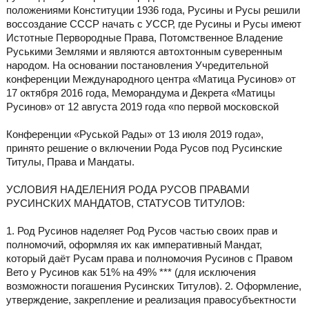
положениями Конституции 1936 года, Русины и Русы решили
воссоздание СССР начать с УССР, где Русины и Русы имеют
Истотные Первородные Права, Потомственное Владение
Руськими Землями и являются автохтонным суверенным
народом. На основании постановления Учредительной
конференции Международного центра «Матица Русинов» от
17 октября 2016 года, Меморандума и Декрета «Матицы
Русинов» от 12 августа 2019 года «по первой московской
Конференции «Руськой Рады» от 13 июля 2019 года»,
принято решение о включении Рода Русов под Русинские
Титулы, Права и Мандаты.
УСЛОВИЯ НАДЕЛЕНИЯ РОДА РУСОВ ПРАВАМИ
РУСИНСКИХ МАНДАТОВ, СТАТУСОВ ТИТУЛОВ:
1. Род Русинов наделяет Род Русов частью своих прав и
полномочий, оформляя их как императивный Мандат,
который даёт Русам права и полномочия Русинов с Правом
Вето у Русинов как 51% на 49% *** (для исключения
возможности погашения Русинских Титулов). 2. Оформление,
утверждение, закрепление и реализация правосубъектности