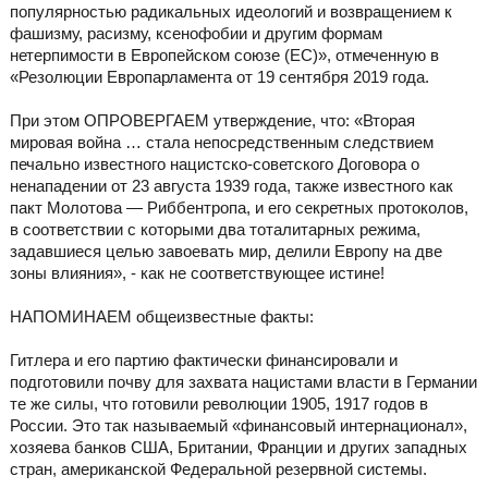
популярностью радикальных идеологий и возвращением к
фашизму, расизму, ксенофобии и другим формам
нетерпимости в Европейском союзе (ЕС)», отмеченную в
«Резолюции Европарламента от 19 сентября 2019 года.
При этом ОПРОВЕРГАЕМ утверждение, что: «Вторая
мировая война … стала непосредственным следствием
печально известного нацистско-советского Договора о
ненападении от 23 августа 1939 года, также известного как
пакт Молотова — Риббентропа, и его секретных протоколов,
в соответствии с которыми два тоталитарных режима,
задавшиеся целью завоевать мир, делили Европу на две
зоны влияния», - как не соответствующее истине!
НАПОМИНАЕМ общеизвестные факты:
Гитлера и его партию фактически финансировали и
подготовили почву для захвата нацистами власти в Германии
те же силы, что готовили революции 1905, 1917 годов в
России. Это так называемый «финансовый интернационал»,
хозяева банков США, Британии, Франции и других западных
стран, американской Федеральной резервной системы.