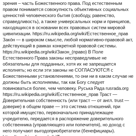
зрения – часть Божественного права. Под естественным
правом понимается совокупность объективных социальных
ценностей человеческого бытия (свободу, равенство,
справедливость), а также универсальных норм и принципов,
находящихся в основании всех правовых систем мировой
цивилизации. https://ru.wikipedia.org/wiki/Естественное_прав
Зако́н — в широком смысле, любой нормативно-правовой акт,
действующий в рамках конкретной правовой системы.
https://ru.wikipedia.org/wiki/Закон_(право) В Поле
Естественного Права законы несправедливые не
обязательны для подданных, хотя их не запрещается
исполнять; но если эти законы не СОГЛАСУЮТСЯ с
Божественными установлениями, то они ни в каком случае не
должны быть исполняемы, так как Богу следует
повиноваться более, чем человеку. Руська Рада rusrada.org
https://ru.wikipedia.org/wiki/Естественное_прав Траст —
Доверительная собственность (или траст — от англ. trust —
доверие) в общем праве — это система отношений, при
которой имущество, первоначально принадлежащее
учредителю, передается в распоряжение доверительного
собственника (управляющего или попечителя), но доход с
него получают выгодоприобретатели (бенефициары).