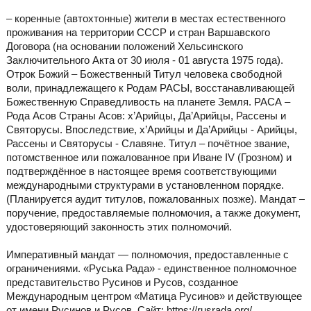
– коренные (автохтонные) жители в местах естественного
проживания на территории СССР и стран Варшавского
Договора (на основании положений Хельсинского
Заключительного Акта от 30 июля - 01 августа 1975 года).
Отрок Божий – Божественный Титул человека свободной
воли, принадлежащего к Родам РАСЫ, восстанавливающей
Божественную Справедливость на планете Земля. РАСА –
Рода Асов Страны Асов: х’Арийцы, Да’Арийцы, Рассены и
Святорусы. Впоследствие, х’Арийцы и Да’Арийцы - Арийцы,
Рассены и Святорусы - Славяне. Титул – почётное звание,
потомственное или пожалованное при Иване IV (Грозном) и
подтверждённое в настоящее время соответствующими
международными структурами в установленном порядке.
(Планируется аудит титулов, пожалованных позже). Мандат –
поручение, предоставляемые полномочия, а также документ,
удостоверяющий законность этих полномочий.
Императивный мандат — полномочия, предоставленные с
ограничениями. «Руська Рада» - единственное полномочное
представительство Русинов и Русов, созданное
Международным центром «Матица Русинов» и действующее
от имени Русинов и Русов. Сайт: https://rusrada.org/ .