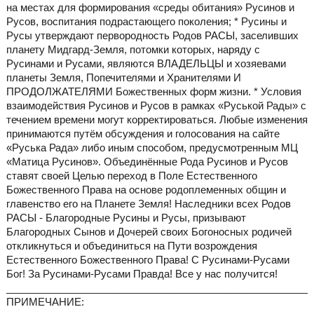
на местах для формирования «среды обитания» Русинов и
Русов, воспитания подрастающего поколения; * Русины и
Русы утверждают первородность Родов РАСЫ, заселивших
планету Мидгард-Земля, потомки которых, наряду с
Русинами и Русами, являются ВЛАДЕЛЬЦЫ и хозяевами
планеты Земля, Попечителями и Хранителями И
ПРОДОЛЖАТЕЛЯМИ Божественных форм жизни. * Условия
взаимодействия Русинов и Русов в рамках «Руськой Рады» с
течением времени могут корректироваться. Любые изменения
принимаются путём обсуждения и голосования на сайте
«Руська Рада» либо иным способом, предусмотренным МЦ
«Матица Русинов». Объединённые Рода Русинов и Русов
ставят своей Целью переход в Поле Естественного
Божественного Права на основе родоплеменных общин и
главенство его на Планете Земля! Наследники всех Родов
РАСЫ - Благородные Русины и Русы, призывают
Благородных Сынов и Дочерей своих Богоносных родичей
откликнуться и объединиться на Пути возрождения
Естественного Божественного Права! С Русинами-Русами
Бог! За Русинами-Русами Правда! Все у нас получится!
______________________________________________________
ПРИМЕЧАНИЕ: