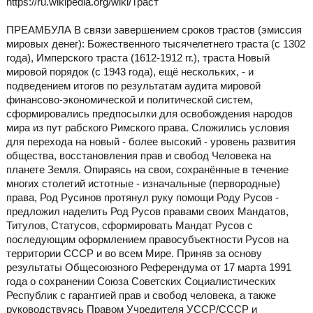
https://ru.wikipedia.org/wiki/Траст
ПРЕАМБУЛА В связи завершением сроков трастов (эмиссия
мировых денег): Божественного тысячелетнего траста (с 1302
года), Имперского траста (1612-1912 гг.), траста Новый
мировой порядок (с 1943 года), ещё нескольких, - и
подведением итогов по результатам аудита мировой
финансово-экономической и политической систем,
сформировались предпосылки для освобождения народов
мира из пут рабского Римского права. Сложились условия
для перехода на новый - более высокий - уровень развития
общества, восстановления прав и свобод Человека на
планете Земля. Опираясь на свои, сохранённые в течение
многих столетий истотные - изначальные (первородные)
права, Род Русинов протянул руку помощи Роду Русов -
предложил наделить Род Русов правами своих Мандатов,
Титулов, Статусов, сформировать Мандат Русов с
последующим оформлением правосубъектности Русов на
территории СССР и во всем Мире. Приняв за основу
результаты Общесоюзного Референдума от 17 марта 1991
года о сохранении Союза Советских Социалистических
Республик с гарантией прав и свобод человека, а также
руководствуясь Правом Учредителя УССР/СССР и