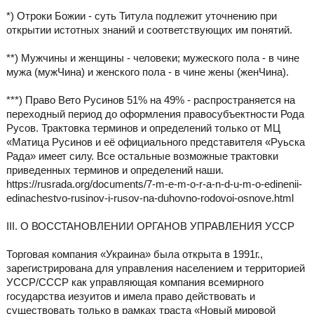
*) Отроки Божии - суть Титула подлежит уточнению при
открытии истотных знаний и соответствующих им понятий.
**) Мужчины и женщины - человеки; мужеского пола - в чине
мужа (мужЧина) и женского пола - в чине жены (женЧина).
***) Право Вето Русинов 51% на 49% - распространяется на
переходный период до оформления правосубъектности Рода
Русов. Трактовка терминов и определений только от МЦ
«Матица Русинов и её официального представителя «Руьска
Рада» имеет силу. Все остальные возможные трактовки
приведенных терминов и определений наши.
https://rusrada.org/documents/7-m-e-m-o-r-a-n-d-u-m-o-edinenii-
edinachestvo-rusinov-i-rusov-na-duhovno-rodovoi-osnove.html
III. О ВОССТАНОВЛЕНИИ ОРГАНОВ УПРАВЛЕНИЯ УССР
Торговая компания «Украина» была открыта в 1991г.,
зарегистрирована для управления населением и территорией
УССР/СССР как управляющая компания всемирного
государства иезуитов и имела право действовать и
существовать только в рамках траста «Новый мировой