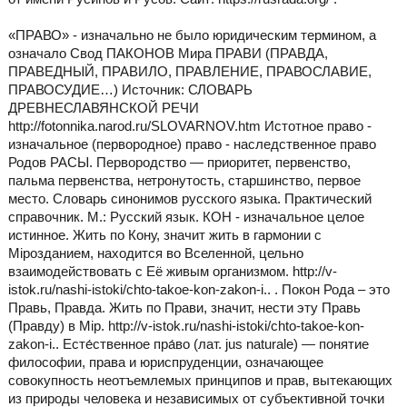
«ПРАВО» - изначально не было юридическим термином, а
означало Свод ПАКОНОВ Мира ПРАВИ (ПРАВДА,
ПРАВЕДНЫЙ, ПРАВИЛО, ПРАВЛЕНИЕ, ПРАВОСЛАВИЕ,
ПРАВОСУДИЕ…) Источник: СЛОВАРЬ
ДРЕВНЕСЛАВЯНСКОЙ РЕЧИ
http://fotonnika.narod.ru/SLOVARNOV.htm Истотное право -
изначальное (первородное) право - наследственное право
Родов РАСЫ. Первородство — приоритет, первенство,
пальма первенства, нетронутость, старшинство, первое
место. Словарь синонимов русского языка. Практический
справочник. М.: Русский язык. КОН - изначальное целое
истинное. Жить по Кону, значит жить в гармонии с
Мiрозданием, находится во Вселенной, цельно
взаимодействовать с Её живым организмом. http://v-
istok.ru/nashi-istoki/chto-takoe-kon-zakon-i.. . Покон Рода – это
Правь, Правда. Жить по Прави, значит, нести эту Правь
(Правду) в Мiр. http://v-istok.ru/nashi-istoki/chto-takoe-kon-
zakon-i.. Есте́ственное пра́во (лат. jus naturale) — понятие
философии, права и юриспруденции, означающее
совокупность неотъемлемых принципов и прав, вытекающих
из природы человека и независимых от субъективной точки