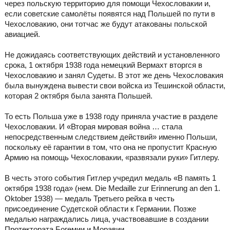
через польскую территорию для помощи Чехословакии и,
если советские самолёты появятся над Польшей по пути в
Чехословакию, они тотчас же будут атакованы польской
авиацией.
Не дожидаясь соответствующих действий и установленного
срока, 1 октября 1938 года немецкий Вермахт вторгся в
Чехословакию и занял Судеты. В этот же день Чехословакия
была вынуждена вывести свои войска из Тешинской области,
которая 2 октября была занята Польшей.
То есть Польша уже в 1938 году приняла участие в разделе
Чехословакии. И «Вторая мировая война … стала
непосредственным следствием действий» именно Польши,
поскольку её гарантии в том, что она не пропустит Красную
Армию на помощь Чехословакии, «развязали руки» Гитлеру.
В честь этого события Гитлер учредил медаль «В память 1
октября 1938 года» (нем. Die Medaille zur Erinnerung an den 1.
Oktober 1938) — медаль Третьего рейха в честь
присоединение Судетской области к Германии. Позже
медалью награждались лица, участвовавшие в создании
Протектората Богемии и Моравии.