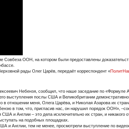
е Совбеза ООН, на котором были предоставлены доказательст
нбассе.
Верховной рады Олег Царёв, передаёт корреспондент «
ПолитНав
ексеевич Небензя, сообщил, что наше заседание по «Формуле 
его выступления послы США и Великобритании демонстративно
о в отношении меня, Олега Царёва, и Николая Азарова их стра
ебензю в том, что, пригласив нас, он нарушил порядок ООН», –с
 США и Англии – это дела исключительно их стран, и никакого 
выступать на подобных площадках.
США и Англии, тем не менее, просмотрели выступление по виде