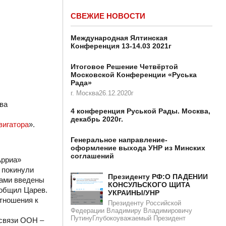
СВЕЖИЕ НОВОСТИ
Международная Ялтинская
Конференция 13-14.03 2021г
Итоговое Решение Четвёртой
Московской Конференции «Руська
Рада»
г. Москва26.12.2020г
ва
4 конференция Руськой Рады. Москва,
декабрь 2020г.
игатора
».
Генеральное направление-
оформление выхода УНР из Минских
соглашений
Арриа»
 покинули
Президенту РФ:О ПАДЕНИИ
нами введены
КОНСУЛЬСКОГО ЩИТА
ообщил Царев.
УКРАИНЫ/УНР​​
отношения к
Президенту Российской
Федерации Владимиру Владимировичу
ПутинуГлубокоуважаемый Президент
освязи ООН –