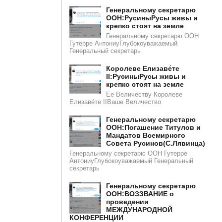
Генеральному секретарю
ООН:РусиныРусы живы и
крепко стоят на земле
Генеральному секретарю ООН
Гутерре АнтониуГлубокоуважаемый
Генеральный секретарь
Королеве Елизаве́те
II:РусиныРусы живы и
крепко стоят на земле
Ее Величеству Королеве
Елизаве́те IIВаше Величество
Генеральному секретарю
ООН:Погашение Титулов и
Мандатов Всемирного
Совета Русинов(С.Лявинца)​​
Генеральному секретарю ООН Гутерре
АнтониуГлубокоуважаемый Генеральный
секретарь
Генеральному секретарю
ООН:ВОЗЗВАНИЕ о
проведении
МЕЖДУНАРОДНОЙ
КОНФЕРЕНЦИИ