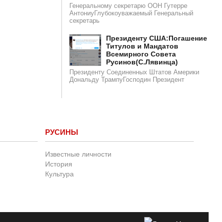
Генеральному секретарю ООН Гутерре
АнтониуГлубокоуважаемый Генеральный
секретарь
​​Президенту США:Погашение
Титулов и Мандатов
Всемирного Совета
Русинов(С.Лявинца)​
Президенту Соединенных Штатов Америки
Дональду ТрампуГосподин Пpeзидeнт
РУСИНЫ
Известные личности
История
Культура