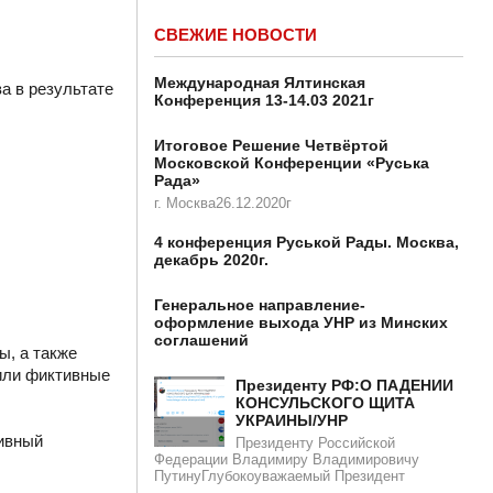
СВЕЖИЕ НОВОСТИ
Международная Ялтинская
а в результате
Конференция 13-14.03 2021г
Итоговое Решение Четвёртой
Московской Конференции «Руська
Рада»
г. Москва26.12.2020г
4 конференция Руськой Рады. Москва,
декабрь 2020г.
Генеральное направление-
оформление выхода УНР из Минских
соглашений
ы, а также
 или фиктивные
Президенту РФ:О ПАДЕНИИ
КОНСУЛЬСКОГО ЩИТА
УКРАИНЫ/УНР​​
тивный
Президенту Российской
Федерации Владимиру Владимировичу
ПутинуГлубокоуважаемый Президент