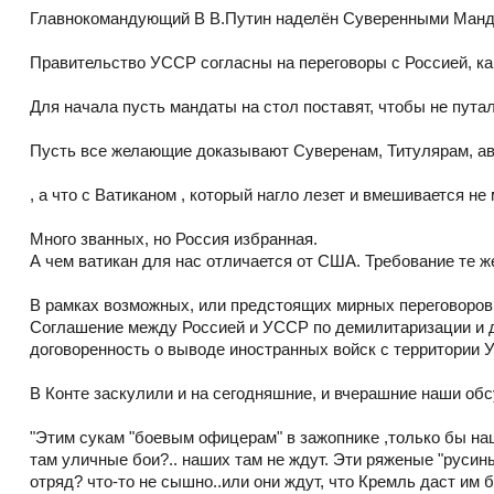
Главнокомандующий В В.Путин наделён Суверенными Мандат
Правительство УССР согласны на переговоры с Россией, ка
Для начала пусть мандаты на стол поставят, чтобы не путал
Пусть все желающие доказывают Суверенам, Титулярам, ав
, а что с Ватиканом , который нагло лезет и вмешивается не
Много званных, но Россия избранная.
А чем ватикан для нас отличается от США. Требование те ж
В рамках возможных, или предстоящих мирных переговоров
Соглашение между Россией и УССР по демилитаризации и 
договоренность о выводе иностранных войск с территории 
В Конте заскулили и на сегодняшние, и вчерашние наши об
"Этим сукам "боевым офицерам" в зажопнике ,только бы на
там уличные бои?.. наших там не ждут. Эти ряженые "русин
отряд? что-то не сышно..или они ждут, что Кремль даст им 