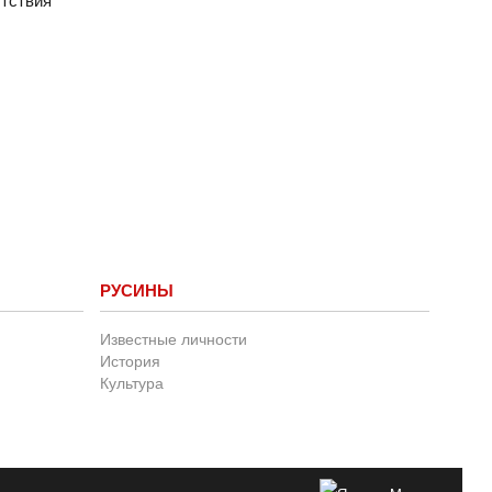
утствия
РУСИНЫ
Известные личности
История
Культура