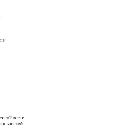
.
ССР
есса? вести
овольческий