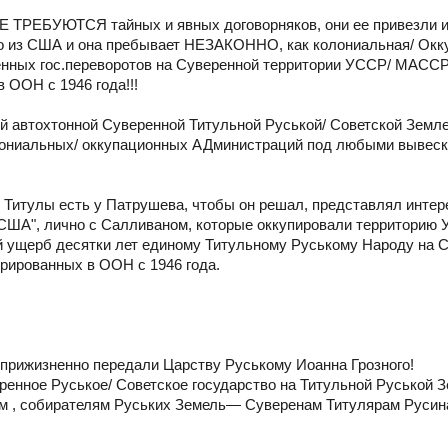
 НЕ ТРЕБУЮТСЯ тайных и явных договорняков, они ее привезли
о из США и она пребывает НЕЗАКОННО, как колониальная/ Окк
енных гос.переворотов на Суверенной территории УССР/ МАССР
 ООН с 1946 года!!!
ей автохтонной Суверенной Титульной Руськой/ Советской Земле
ониальных/ оккупационных АДминистраций под любыми вывеск
 Титулы есть у Патрушева, чтобы он решал, представлял интер
 США", лично с Салливаном, которые оккупировали территорию
й ущерб десятки лет единому Титульному Руському Народу на 
рированных в ООН с 1946 года.
прижизненно передали Царству Руському Иоанна Грозного!
еренное Руськое/ Советское государство на Титульной Руськой З
м , собирателям Руських Земель— Суверенам Титулярам Русин