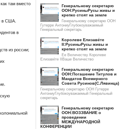
 как там вместо
Генеральному секретарю
ООН:РусиныРусы живы и
крепко стоят на земле
е в США.
Генеральному секретарю ООН
Гутерре АнтониуГлубокоуважаемый
Генеральный секретарь
идентов в
Королеве Елизаве́те
II:РусиныРусы живы и
крепко стоят на земле
ств из россии;
Ее Величеству Королеве
Елизаве́те IIВаше Величество
 их
Генеральному секретарю
ООН:Погашение Титулов и
Мандатов Всемирного
Совета Русинов(С.Лявинца)​​
ие.
Генеральному секретарю ООН Гутерре
АнтониуГлубокоуважаемый Генеральный
ескую
секретарь
Генеральному секретарю
ООН:ВОЗЗВАНИЕ о
 колониальной
проведении
МЕЖДУНАРОДНОЙ
КОНФЕРЕНЦИИ