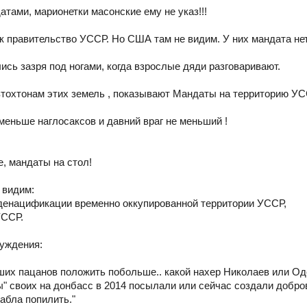
ами, марионетки масонские ему не указ!!!
к правительство УССР. Но США там не видим. У них мандата нет
ись зазря под ногами, когда взрослые дяди разговаривают.
тохтонам этих земель , показывают Мандаты на территорию У
 меньше наглосаксов и давний враг не меньший !
е, мандаты на стол!
 видим:
денацификации временно оккупированной территории УССР,
УССР.
суждения:
ших пацанов положить побольше.. какой нахер Николаев или Од
ы" своих на донбасс в 2014 посылали или сейчас создали добр
бабла попилить."