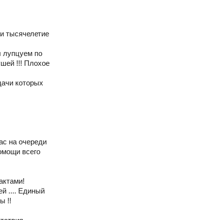
ки тысячелетие
ы лупцуем по
шей !!! Плохое
дачи которых
ас на очереди
омощи всего
актами!
й .... Единый
ы !!