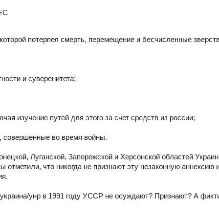
 ЕС
 которой потерпел смерть, перемещение и бесчисленные зверств
:
ности и суверенитета;
ая изучение путей для этого за счет средств из россии;
я, совершенные во время войны.
нецкой, Луганской, Запорожской и Херсонской областей Украин
 отметили, что никогда не признают эту незаконную аннексию
ия.
к украина/унр в 1991 году УССР не осуждают? Признают? А фик