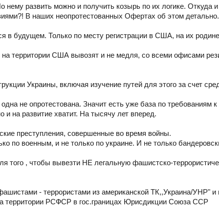
 нему развить можно и получить козырь по их логике. Откуда и
иями?! В наших неопротестованных Офертах об этом детально.
я в будущем. Только по месту регистрации в США, на их родин
 на территории США вывозят и не медля, со всеми офисами рез
рукции Украины, включая изучение путей для этого за счет сред
одна не опротестована. Значит есть уже база по требованиям к
о и на развитие хватит. На тысячу лет вперед.
йские преступления, совершенные во время войны.
ко по военным, и не только по украине. И не только бандеровск
ля того , чтобы вывезти НЕ легальную фашистско-террористич
 фашистами - террористами из американской ТК,,Украина/УНР" и
на территории РСФСР в гос.границах Юрисдикции Союза ССР