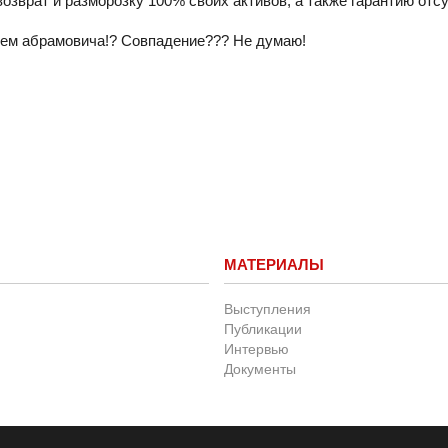
озврат и разморозку 100% своих активов, а также гарантию отс
тием абрамовича!? Совпадение??? Не думаю!
МАТЕРИАЛЫ
Выступления
Публикации
Интервью
Документы