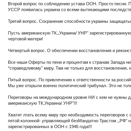
Второй вопрос по соблюдению устава ООН. Просто песня. По
УССР появилась украина со всеми вытекающими последств
Третий вопрос. Сохранение способности украины защищатьс
Пусть американскую ТК,,Украина/ УНР" зарегистрированную
чертовой матери!
Четвертый вопрос. О обеспечении восстановления и реконст
Все наши Оферты по пени и процентам к странам Запада ни 
*справедливому" миру. Там не только для восстановления, н
Пятый вопрос. По привлечению к ответственности за росси
Мы уже открыли военно политический трибунал. Это не толь
Переговоры на международном уровне НИ с кем не нужны д
американскую ТК,Украина/ УНР"!!!
Хватит лгать всему миру про необходимость переговоров с
пятой колонной- управляющей безМандатно Трастом ,,РФ" 
зарегистрированных в ООН с 1946 года!!!