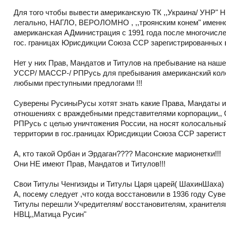
Для того чтобы вывести американскую ТК ,,Украина/ УНР"
легально, НАГЛО, ВЕРОЛОМНО , ,,троянским конем" именн
американская АДминистрация с 1991 года после многочисл
гос. границах Юрисдикции Союза ССР зарегистрированных в
Нет у них Прав, Мандатов и Титулов на пребывание на наш
УССР/ МАССР-/ РПРусь для пребывания американский кол
любыми преступными предлогами !!!
Суверены РусиныРусы хотят знать какие Права, Мандаты и
отношениях с враждебными представителями корпорации,,
РПРусь с целью уничтожения России, на носят колосальны
территории в гос.границах Юрисдикции Союза ССР зарегист
А, кто такой Орбан и Эрдаган???? Масонские марионетки!!!
Они НЕ имеют Прав, Мандатов и Титулов!!!
Свои Титулы Ченгизиды и Титулы Царя царей( ШахинШаха) 
А, посему следует ,что когда восстановили в 1936 году Сув
Титулы перешли Учредителям/ восстановителям, хранителя
НВЦ,,Матица Русин"