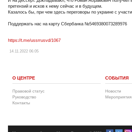
И на дессерт. Докладывают, что Роман Абрамович получил в
претензий и исков к нему сейчас и в будущем.
Казалось бы, при чем здесь переговоры по украине с учас
Поддержать нас на карту Сбербанка №5469380073289976
https://t.me/ussrrusvd/1067
14.11.2022
06:05
О ЦЕНТРЕ
СОБЫТИЯ
Правовой статус
Новости
Руководство
Мероприятия
Контакты