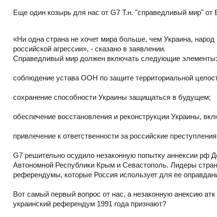
Еще один козырь для нас от G7 Т.н. "справедливый мир" от
«Ни одна страна не хочет мира больше, чем Украина, народ
российской агрессии», - сказано в заявлении.
Справедливый мир должен включать следующие элементы
соблюдение устава ООН по защите территориальной целост
сохранение способности Украины защищаться в будущем;
обеспечение восстановления и реконструкции Украины, включ
привлечение к ответственности за российские преступлени
G7 решительно осудило незаконную попытку аннексии рф До
Автономной Республики Крым и Севастополь. Лидеры страны
референдумы, которые Россия использует для ее оправдан
Вот самый первый вопрос от нас, а незаконную анексию ат
украинский референдум 1991 года признают?