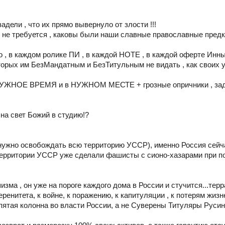
дели , что их прямо вывернуло от злости !!!
ам не требуется , каковы были наши славные православные пред
но , в каждом ролике ПИ , в каждой НОТЕ , в каждой оферте Инн
орых им БезМандатным и БезТитульным не видать , как своих у
в НУЖНОЕ ВРЕМЯ и в НУЖНОМ МЕСТЕ + грозные опричники , за
на свет Божий в студию!?
 нужно освобождать всю территорию УССР), именно Россия сейч
й территории УССР уже сделали фашисты с сионо-хазарами при п
ма , он уже на пороге каждого дома в России и стучится...терр
ренитета, к войне, к поражению, к капитуляции , к потерям жизне
ятая колонна во власти России, а не Суверены Титуляры Русин