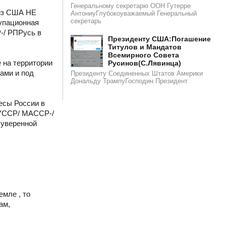
Генеральному секретарю ООН Гутерре
 из США НЕ
АнтониуГлубокоуважаемый Генеральный
секретарь
упационная
-/ РПРусь в
​​Президенту США:Погашение
Титулов и Мандатов
Всемирного Совета
 на территории
Русинов(С.Лявинца)​
ами и под
Президенту Соединенных Штатов Америки
Дональду ТрампуГосподин Пpeзидeнт
есы России в
 УССР/ МАССР-/
Суверенной
емле , то
ам,