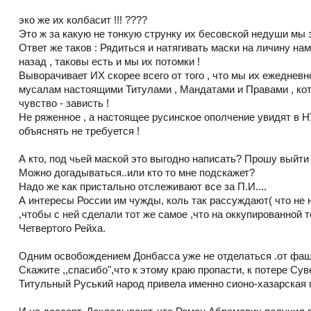
эко же их колбасит !!! ????
Это ж за какую не тонкую струнку их бесовской недуши мы за
Ответ же таков : Рядиться и натягивать маски на личину н
назад , таковы есть и мы их потомки !
Выворачивает ИХ скорее всего от того , что мы их ежеднев
мусалам настоящими Титулами , Мандатами и Правами , кот
чувство - зависть !
Не ряженное , а настоящее русинское ополчение увидят 
объяснять не требуется !
А кто, под чьей маской это выгодно написать? Прошу выйти 
Можно догадываться..или кто то мне подскажет?
Надо же как пристально отслеживают все за П.И....
А интересы России им чужды, коль так рассуждают( что не
,чтобы с ней сделали тот же самое ,что на оккупированно
Четвертого Рейха.
Одним освобождением Донбасса уже не отделаться .от фашиз
Скажите ,,спасибо",что к этому краю пропасти, к потере Суве
Титульный Руський народ привела именно сионо-хазарская п